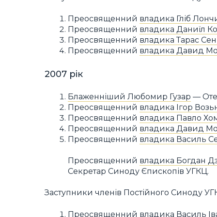
Преосвященний
владика Гліб Лонч
Преосвященний
владика Даниїл К
Преосвященний
владика Тарас Сен
Преосвященний
владика Давид М
2007 рік
Блаженніший Любомир Гузар
— Отец
Преосвященний
владика Ігор Возь
Преосвященний
владика Павло Х
Преосвященний
владика Давид М
Преосвященний
владика Василь 
Преосвященний
владика Богдан Д
Секретар Синоду Єпископів УГКЦ.
Заступники членів Постійного Синоду УГ
Преосвященний
владика Василь І