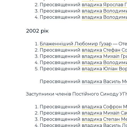
Преосвященний
владика Ярослав 
Преосвященний
владика Володим
Преосвященний
владика Володим
2002 рік
Блаженніший Любомир Гузар
— Отец
Преосвященний
владика Стефан С
Преосвященний
владика Михаїл Г
Преосвященний
владика Володим
Преосвященний
владика Юліан Во
Преосвященний
владика Василь М
Заступники членів Постійного Синоду УГ
Преосвященний
владика Софрон 
Преосвященний
владика Михаїл С
Преосвященний
владика Степан М
Преосвященний
владика Василь Л