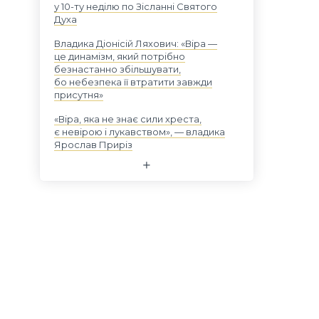
у 10-ту неділю по Зісланні Святого
Духа
Владика Діонісій Ляхович: «Віра —
це динамізм, який потрібно
безнастанно збільшувати,
бо небезпека її втратити завжди
присутня»
«Віра, яка не знає сили хреста,
є невірою і лукавством», — владика
Ярослав Приріз