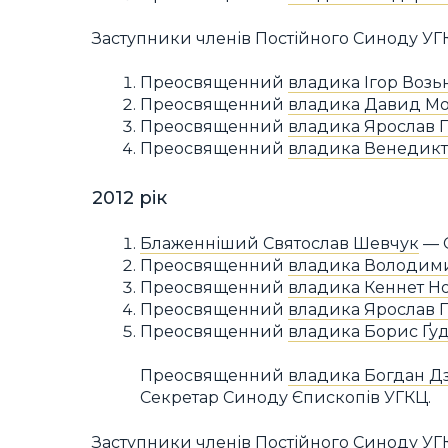
Заступники членів Постійного Синоду УГ
Преосвященний
владика Ігор Возь
Преосвященний
владика Давид М
Преосвященний
владика Ярослав 
Преосвященний
владика Венедикт
2012 рік
Блаженніший Святослав Шевчук
— О
Преосвященний
владика Володим
Преосвященний
владика Кеннет Н
Преосвященний
владика Ярослав 
Преосвященний
владика Борис Ґу
Преосвященний
владика Богдан Д
Секретар Синоду Єпископів УГКЦ.
Заступники членів Постійного Синоду УГ