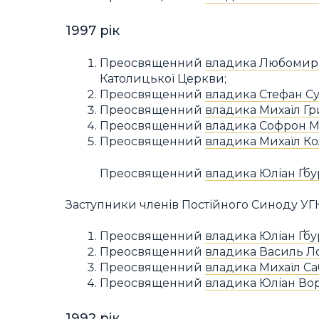
1997 рік
Преосвященний
владика Любомир 
Католицької Церкви;
Преосвященний
владика Стефан С
Преосвященний
владика Михаїл Г
Преосвященний
владика Софрон 
Преосвященний
владика Михаїл Ко
Преосвященний
владика Юліан Ґбу
Заступники членів Постійного Синоду УГ
Преосвященний
владика Юліан Ґбу
Преосвященний
владика Василь Л
Преосвященний
владика Михаїл С
Преосвященний
владика Юліан Во
1992 рік