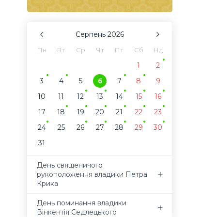
Серпень
2026
Пн
Вт
Ср
Чт
Пт
Сб
Нд
1
2
3
4
5
6
7
8
9
10
11
12
13
14
15
16
17
18
19
20
21
22
23
24
25
26
27
28
29
30
31
День священичого
рукоположення владики Петра
Крика
День поминання владики
Вінкентія Седлецького