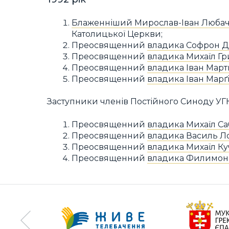
Блаженніший Мирослав-Іван Любач
Католицької Церкви;
Преосвященний
владика Софрон 
Преосвященний
владика Михаїл Г
Преосвященний
владика Іван Мар
Преосвященний
владика Іван Марґ
Заступники членів Постійного Синоду УГ
Преосвященний
владика Михаїл С
Преосвященний
владика Василь Л
Преосвященний
владика Михаїл К
Преосвященний
владика Филимон