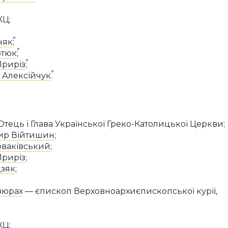
КЦ:
няк
;
отюк
;
Приріз
;
 Алексійчук
.
тець і Глава Української Греко-Католицької Церкви;
ир Війтишин
;
оваківський
;
Приріз
;
дзяк
;
зюрах
— єпископ Верховноархиєпископської курії,
КЦ: