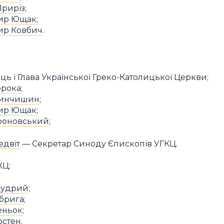
Приріз
;
ир Ющак
;
ир Ковбич
.
ь і Глава Української Греко-Католицької Церкви;
орока
;
ринчишин
;
ир Ющак
;
роновський
;
едвіт
— Секретар Синоду Єпископів УГКЦ.
КЦ:
Мудрий
;
абрига
;
еньок
;
остен
.