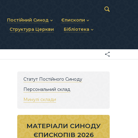
Постійний Синод
Єпископи
Структура Церкви
Бібліотека
пів
Статут Постійного Синоду
Діючі єпископи
ископів
Персональний склад
Єпископи-ємерити
Документи
ну тему
Минулі склади
Усопші єпископи
Фоторепортажі
я Св. Духа
Відеоматеріали
Матеріали Синодів
Партикулярне право УГКЦ
Статут Постійного Синоду
Персональний склад
Минулі склади
МАТЕРІАЛИ СИНОДУ
ЄПИСКОПІВ 2026