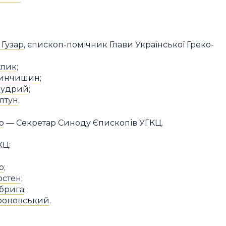
Гузар
, єпископ-помічник Глави Української Греко-
улик
;
ринчишин
;
Мудрий
;
лтун
.
р
— Секретар Синоду Єпископів УГКЦ.
КЦ:
р
;
остен
;
абрига
;
роновський
.