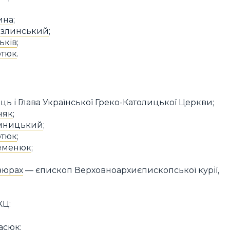
ина
;
озлинський
;
ьків
;
отюк
.
ь і Глава Української Греко-Католицької Церкви;
няк
;
омницький
;
отюк
;
Семенюк
;
зюрах
— єпископ Верховноархиєпископської курії,
КЦ:
васюк
;