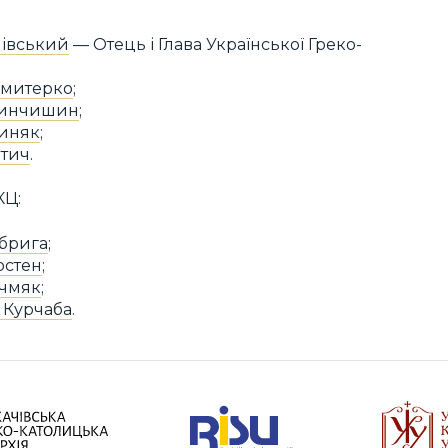
івський
— Отець і Глава Української Греко-
Дмитерко
;
ринчишин
;
тиняк
;
ітич
.
КЦ:
абрига
;
остен
;
учмяк
;
 Курчаба
.