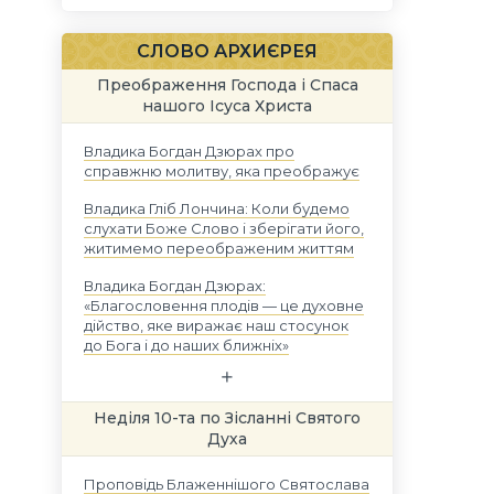
СЛОВО АРХИЄРЕЯ
Преображення Господа і Спаса
нашого Ісуса Христа
Владика Богдан Дзюрах про
справжню молитву, яка преображує
Владика Гліб Лончина: Коли будемо
слухати Боже Слово і зберігати його,
житимемо переображеним життям
Владика Богдан Дзюрах:
«Благословення плодів — це духовне
дійство, яке виражає наш стосунок
до Бога і до наших ближніх»
Неділя 10-та по Зісланні Святого
Духа
Проповідь Блаженнішого Святослава