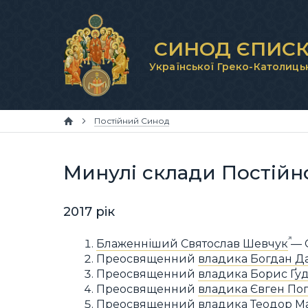
СИНОД ЄПИСК
Української Греко-Католиць
Постійний Синод
Минулі склади Постійн
2017 рік
Блаженніший Святослав Шевчук
— О
Преосвященний
владика Богдан Д
Преосвященний
владика Борис Ґу
Преосвященний
владика Євген По
Преосвященний
владика Теодор М