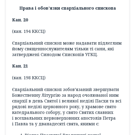
Права і обов’язки єпархіального єпископа
Кан. 20
(кан. 194 ККСЦ)
Єпархіальний єпископ може надавати підлеглим
йому священнослужителям тільки ті сани, які
затверджені Синодом Єпископів УГКЦ.
Кан. 21
(кан. 198 ККСЦ)
Єпархіальний єпископ зобов’язаний звершувати
Божественну Літургію за народ очолюваної ним
єпархії в день Святої і великої неділі Пасхи та всі
рядові неділі церковного року, у храмове свято
катедрального собору, у свято Святих славних
і всехвальних первоверховних апостолів Петра
і Павла та у дванадесяті свята, якими є: