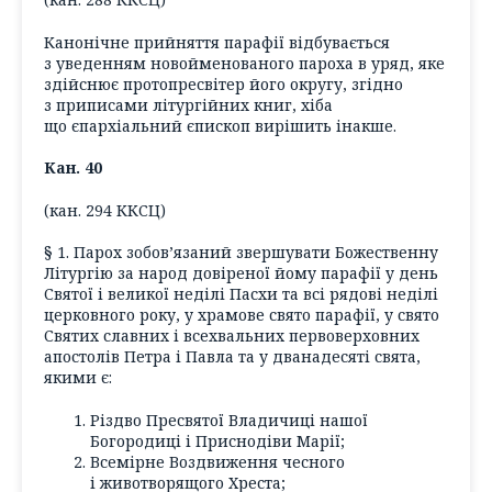
Канонічне прийняття парафії відбувається
з уведенням новойменованого пароха в уряд, яке
здійснює протопресвітер його округу, згідно
з приписами літургійних книг, хіба
що єпархіальний єпископ вирішить інакше.
Кан. 40
(кан. 294 ККСЦ)
§ 1. Парох зобов’язаний звершувати Божественну
Літургію за народ довіреної йому парафії у день
Святої і великої неділі Пасхи та всі рядові неділі
церковного року, у храмове свято парафії, у свято
Святих славних і всехвальних первоверховних
апостолів Петра і Павла та у дванадесяті свята,
якими є:
Різдво Пресвятої Владичиці нашої
Богородиці і Приснодіви Марії;
Всемірне Воздвиження чесного
і животворящого Хреста;