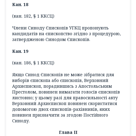
Кан. 18
(кан. 182, § 1 ККСЦ)
Члени Синоду Єпископів УГКЦ пропонують
кандидатів на єпископство згідно з процедурою,
затвердженою Синодом Єпископів.
Кан. 19
(кан. 186, § 1 ККСЦ)
Якщо Синод Єпископів не може зібратися для
виборів єпископа або єпископів, Верховний
Архиєпископ, порадившись з Апостольським
Престолом, повинен вимагати голосів єпископів
листовно; у цьому разі для правосильності акту
Верховний Архиєпископ повинен скористатися
допомогою двох єпископів-рахівників, яких
повинен призначити за згодою Постійного
Синоду.
Глава ІІ