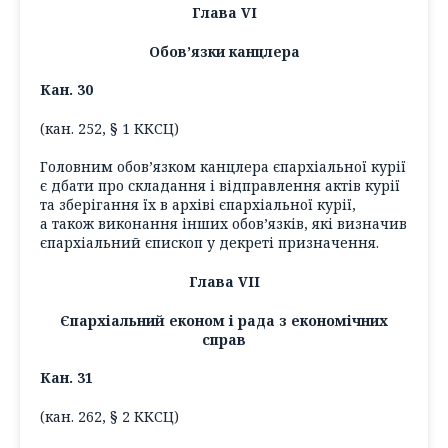
Глава VІ
Обов’язки канцлера
Кан. 30
(кан. 252, § 1 ККСЦ)
Головним обов’язком канцлера єпархіальної курії
є дбати про складання і відправлення актів курії
та зберігання їх в архіві єпархіальної курії,
а також виконання інших обов’язків, які визначив
єпархіальний єпископ у декреті призначення.
Глава VII
Єпархіальний економ і рада з економічних
справ
Кан. 31
(кан. 262, § 2 ККСЦ)