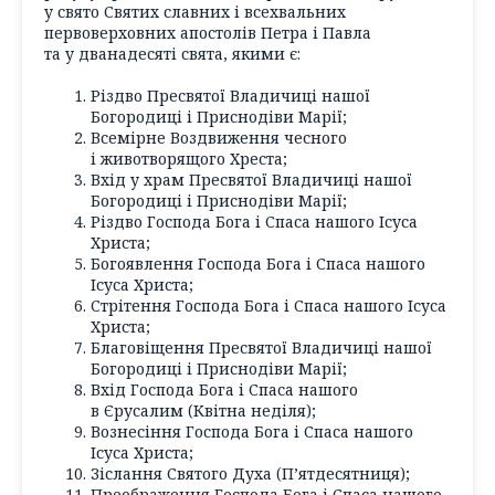
у свято Святих славних і всехвальних
первоверховних апостолів Петра і Павла
та у дванадесяті свята, якими є:
Різдво Пресвятої Владичиці нашої
Богородиці і Приснодіви Марії;
Всемірне Воздвиження чесного
і животворящого Хреста;
Вхід у храм Пресвятої Владичиці нашої
Богородиці і Приснодіви Марії;
Різдво Господа Бога і Спаса нашого Ісуса
Христа;
Богоявлення Господа Бога і Спаса нашого
Ісуса Христа;
Стрітення Господа Бога і Спаса нашого Ісуса
Христа;
Благовіщення Пресвятої Владичиці нашої
Богородиці і Приснодіви Марії;
Вхід Господа Бога і Спаса нашого
в Єрусалим (Квітна неділя);
Вознесіння Господа Бога і Спаса нашого
Ісуса Христа;
Зіслання Святого Духа (П’ятдесятниця);
Преображення Господа Бога і Спаса нашого