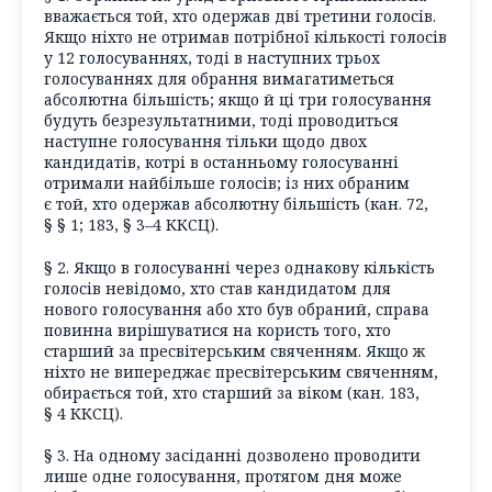
вважається той, хто одержав дві третини голосів.
Якщо ніхто не отримав потрібної кількості голосів
у 12 голосуваннях, тоді в наступних трьох
голосуваннях для обрання вимагатиметься
абсолютна більшість; якщо й ці три голосування
будуть безрезультатними, тоді проводиться
наступне голосування тільки щодо двох
кандидатів, котрі в останньому голосуванні
отримали найбільше голосів; із них обраним
є той, хто одержав абсолютну більшість (кан. 72,
§ § 1; 183, § 3–4 ККСЦ).
§ 2. Якщо в голосуванні через однакову кількість
голосів невідомо, хто став кандидатом для
нового голосування або хто був обраний, справа
повинна вирішуватися на користь того, хто
старший за пресвітерським свяченням. Якщо ж
ніхто не випереджає пресвітерським свяченням,
обирається той, хто старший за віком (кан. 183,
§ 4 ККСЦ).
§ 3. На одному засіданні дозволено проводити
лише одне голосування, протягом дня може