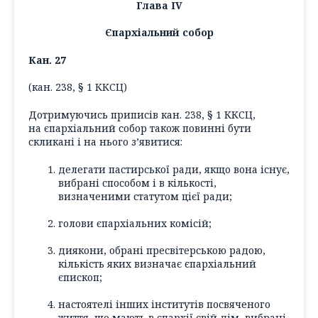
Глава ІV
Єпархіальний собор
Кан. 27
(кан. 238, § 1 ККСЦ)
Дотримуючись приписів кан. 238, § 1 ККСЦ,
на єпархіальний собор також повинні бути
скликані і на нього з’явитися:
делегати пастирської ради, якщо вона існує,
вибрані способом і в кількості,
визначеними статутом цієї ради;
голови єпархіальних комісій;
диякони, обрані пресвітерською радою,
кількість яких визначає єпархіальний
єпископ;
настоятелі інших інститутів посвяченого
життя, що мають в єпархії свій дім, вибрані