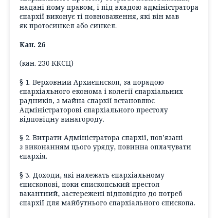
надані йому правом, і під владою адміністратора
єпархії виконує ті повноваження, які він мав
як протосинкел або синкел.
Кан. 26
(кан. 230 ККСЦ)
§ 1. Верховний Архиєпископ, за порадою
єпархіального економа і колегії єпархіальних
радників, з майна єпархії встановлює
Адміністраторові єпархіального престолу
відповідну винагороду.
§ 2. Витрати Адміністратора єпархії, пов’язані
з виконанням цього уряду, повинна оплачувати
єпархія.
§ 3. Доходи, які належать єпархіальному
єпископові, поки єпископський престол
вакантний, застережені відповідно до потреб
єпархії для майбутнього єпархіального єпископа.