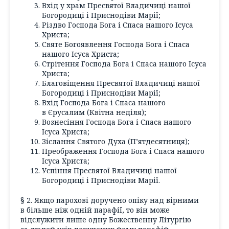
Вхід у храм Пресвятої Владичиці нашої
Богородиці і Приснодіви Марії;
Різдво Господа Бога і Спаса нашого Ісуса
Христа;
Святе Богоявлення Господа Бога і Спаса
нашого Ісуса Христа;
Стрітення Господа Бога і Спаса нашого Ісуса
Христа;
Благовіщення Пресвятої Владичиці нашої
Богородиці і Приснодіви Марії;
Вхід Господа Бога і Спаса нашого
в Єрусалим (Квітна неділя);
Вознесіння Господа Бога і Спаса нашого
Ісуса Христа;
Зіслання Святого Духа (П’ятдесятниця);
Преображення Господа Бога і Спаса нашого
Ісуса Христа;
Успіння Пресвятої Владичиці нашої
Богородиці і Приснодіви Марії.
§ 2. Якщо парохові доручено опіку над вірними
в більше ніж одній парафії, то він може
відслужити лише одну Божественну Літургію