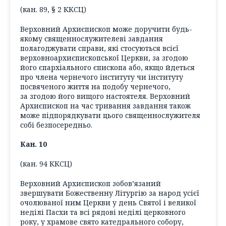
(кан. 89, § 2 ККСЦ)
Верховний Архиєпископ може доручити будь-
якому священнослужителеві завдання
полагоджувати справи, які стосуються всієї
верховноархиєпископської Церкви, за згодою
його єпархіального єпископа або, якщо йдеться
про члена чернечого інституту чи інституту
посвяченого життя на подобу чернечого,
за згодою його вищого настоятеля. Верховний
Архиєпископ на час тривання завдання також
може підпорядкувати цього священнослужителя
собі безпосередньо.
Кан. 10
(кан. 94 ККСЦ)
Верховний Архиєпископ зобов’язаний
звершувати Божественну Літургію за народ усієї
очолюваної ним Церкви у день Святої і великої
неділі Пасхи та всі рядові неділі церковного
року, у храмове свято катедрального собору,