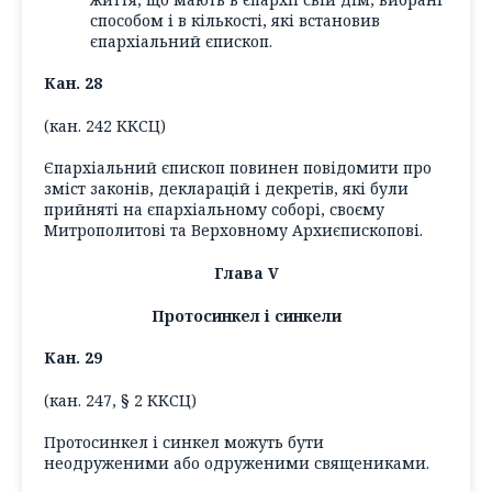
способом і в кількості, які встановив
єпархіальний єпископ.
Кан. 28
(кан. 242 ККСЦ)
Єпархіальний єпископ повинен повідомити про
зміст законів, декларацій і декретів, які були
прийняті на єпархіальному соборі, своєму
Митрополитові та Верховному Архиєпископові.
Глава V
Протосинкел і синкели
Кан. 29
(кан. 247, § 2 ККСЦ)
Протосинкел і синкел можуть бути
неодруженими або одруженими священиками.