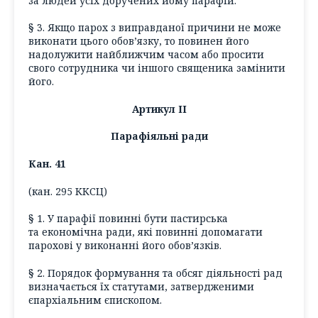
за людей усіх доручених йому парафій.
§ 3. Якщо парох з виправданої причини не може
виконати цього обов’язку, то повинен його
надолужити найближчим часом або просити
свого сотрудника чи іншого священика замінити
його.
Артикул ІІ
Парафіяльні ради
Кан. 41
(кан. 295 ККСЦ)
§ 1. У парафії повинні бути пастирська
та економічна ради, які повинні допомагати
парохові у виконанні його обов’язків.
§ 2. Порядок формування та обсяг діяльності рад
визначається їх статутами, затвердженими
єпархіальним єпископом.