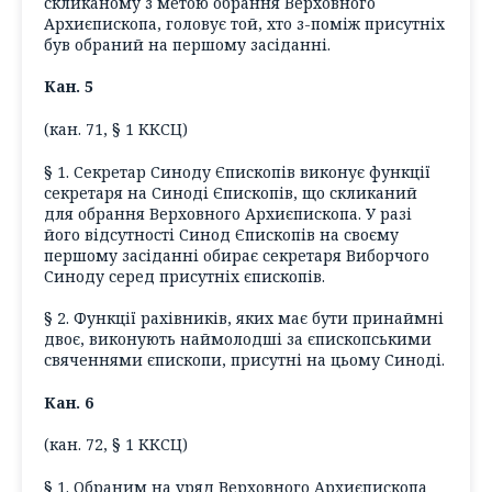
скликаному з метою обрання Верховного
Архиєпископа, головує той, хто з-поміж присутніх
був обраний на першому засіданні.
Кан. 5
(кан. 71, § 1 ККСЦ)
§ 1. Секретар Синоду Єпископів виконує функції
секретаря на Синоді Єпископів, що скликаний
для обрання Верховного Архиєпископа. У разі
його відсутності Синод Єпископів на своєму
першому засіданні обирає секретаря Виборчого
Синоду серед присутніх єпископів.
§ 2. Функції рахівників, яких має бути принаймні
двоє, виконують наймолодші за єпископськими
свяченнями єпископи, присутні на цьому Синоді.
Кан. 6
(кан. 72, § 1 ККСЦ)
§ 1. Обраним на уряд Верховного Архиєпископа