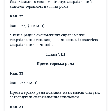
Єпархіального економа іменує єпархіальний
єпископ терміном на п’ять років.
Кан. 32
(кан. 263, § 1 ККСЦ)
Членів ради з економічних справ іменує
єпархіальний єпископ, порадившись із колегією
єпархіальних радників.
Глава VІII
Пресвітерська рада
Кан. 33
(кан. 265 ККСЦ)
Пресвітерська рада повинна мати власні статути,
затверджені єпархіальним єпископом.
Кан. 34