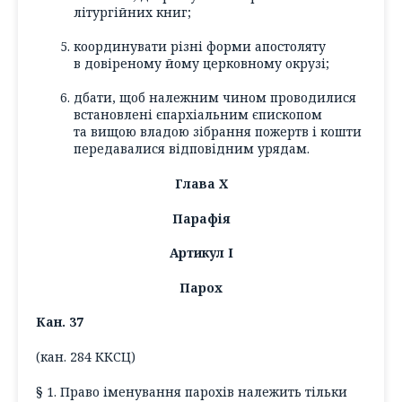
літургійних книг;
координувати різні форми апостоляту
в довіреному йому церковному окрузі;
дбати, щоб належним чином проводилися
встановлені єпархіальним єпископом
та вищою владою зібрання пожертв і кошти
передавалися відповідним урядам.
Глава X
Парафія
Артикул І
Парох
Кан. 37
(кан. 284 ККСЦ)
§ 1. Право іменування парохів належить тільки