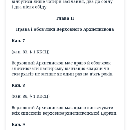
відбутися лише чотири засідання, два до обіду
і два після обіду.
Глава ІІ
Права і обов’язки Верховного Архиєпископа
Кан. 7
(кан. 83, § 1 ККСЦ)
Верховний Архиєпископ має право й обов’язок
здійснювати пастирську візитацію єпархій чи
екзархатів не менше як один раз на п’ять років.
Кан. 8
(кан. 86, § 1 ККСЦ)
Верховний Архиєпископ має право висвячувати
всіх єпископів верховноархиєпископської Церкви.
Кан. 9