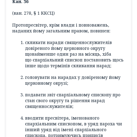
Кан. 36
(кан. 278, § 1 ККСЦ)
Протопресвітер, крім влади і повноважень,
наданих йому загальним правом, повинен:
скликати наради священнослужителів
довіреного йому церковного округу
щонайменше один раз на місяць, хіба
що єпархіальний єпископ постановить щось
інше щодо термінів скликання нарад;
головувати на нарадах у довіреному йому
церковному окрузі;
подавати звіт єпархіальному єпископу про
стан свого округу та рішення нарад
священнослужителів;
вводити пресвітера, іменованого
єпархіальним єпископом, в уряд пароха чи
інший уряд від імені єпархіального
єпископа, дотримуючись приписів