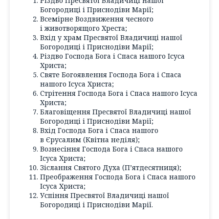
Різдво Пресвятої Владичиці нашої
Богородиці і Приснодіви Марії;
Всемірне Воздвиження чесного
і животворящого Хреста;
Вхід у храм Пресвятої Владичиці нашої
Богородиці і Приснодіви Марії;
Різдво Господа Бога і Спаса нашого Ісуса
Христа;
Святе Богоявлення Господа Бога і Спаса
нашого Ісуса Христа;
Стрітення Господа Бога і Спаса нашого Ісуса
Христа;
Благовіщення Пресвятої Владичиці нашої
Богородиці і Приснодіви Марії;
Вхід Господа Бога і Спаса нашого
в Єрусалим (Квітна неділя);
Вознесіння Господа Бога і Спаса нашого
Ісуса Христа;
Зіслання Святого Духа (П’ятдесятниця);
Преображення Господа Бога і Спаса нашого
Ісуса Христа;
Успіння Пресвятої Владичиці нашої
Богородиці і Приснодіви Марії.