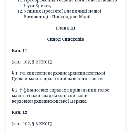
Ісуса Христа;
Успіння Пресвятої Владичиці нашої
Богородиці і Приснодіви Марії.
Глава ІІІ
Синод Єпископів
Кан. 11
(кан. 102, § 2 ККСЦ)
§ 1. Усі єпископи верховноархиєпископської
Церкви мають право вирішального голосу.
§ 2. У фінансових справах вирішальний голос
мають тільки єпархіальні єпископи
верховноархиєпископської Церкви.
Кан. 12
(кан. 102, § 3 ККСЦ)