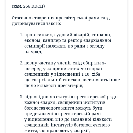
(кан. 266 ККСЦ)
Стосовно створення пресвітерської ради слід
дотримуватися такого:
протосинкел, судовий вікарій, синкели,
економ, канцлер та ректор єпархіальної
семінарії належать до ради з огляду
на уряд;
певну частину членів слід обирати з-
посеред усіх приписаних до єпархії
священиків у відношенні 1:10, хіба
що єпархіальний єпископ постановить інше
щодо кількості пресвітерів;
відповідно до статутів пресвітерської ради
кожної єпархії, священики інститутів
богопосвяченого життя можуть бути
представлені в пресвітерській раді
у відношенні 1:10 до загальної кількості
священиків інститутів богопосвяченого
життя, які працюють у єпархії;