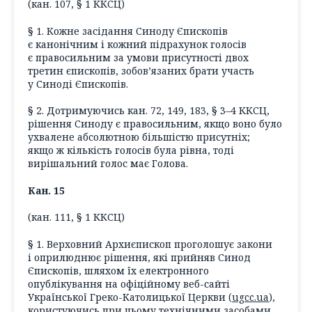
(кан. 107, § 1 ККСЦ)
§ 1. Кожне засідання Синоду Єпископів
є канонічним і кожний підрахунок голосів
є правосильним за умови присутності двох
третин єпископів, зобов’язаних брати участь
у Синоді Єпископів.
§ 2. Дотримуючись кан. 72, 149, 183, § 3–4 ККСЦ,
рішення Синоду є правосильним, якщо воно було
ухвалене абсолютною більшістю присутніх;
якщо ж кількість голосів була рівна, тоді
вирішальний голос має Голова.
Кан. 15
(кан. 111, § 1 ККСЦ)
§ 1. Верховний Архиєпископ проголошує закони
і оприлюднює рішення, які прийняв Синод
Єпископів, шляхом їх електронного
опублікування на офіційному веб-сайті
Української Греко-Католицької Церкви (
ugcc.ua
),
користуючись при цьому технічними засобами,