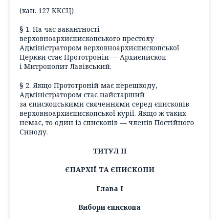
(кан. 127 ККСЦ)
§ 1. На час вакантності
верховноархиєпископського престолу
Адміністратором верховноархиєпископської
Церкви стає Прототроній — Архиєпископ
і Митрополит Львівський.
§ 2. Якщо Прототроній має перешкоду,
Адміністратором стає найстарший
за єпископськими свяченнями серед єпископів
верховноархиєпископської курії. Якщо ж таких
немає, то один із єпископів — членів Постійного
Синоду.
ТИТУЛ ІІ
ЄПАРХІЇ ТА ЄПИСКОПИ
Глава І
Вибори єпископа