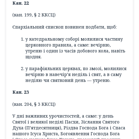
Кан. 22
(кан. 199, § 2 ККСЦ)
Єпархіальний єпископ повинен подбати, щоб:
у катедральному соборі молилися частину
церковного правила, а саме: вечірню,
утреню і один із часів добового кола, навіть
щодня.
у парафіяльних церквах, по змозі, молилися
вечірню в навечір’я неділь і свят, а в саму
неділю чи святковий день — утреню.
Кан. 23
(кан. 204, § 3 ККСЦ)
У дні важливих урочистостей, а саме: у день
Святої і великої неділі Пасхи, Зіслання Святого
Духа (П’ятдесятниця), Різдва Господа Бога і Спаса
нашого Ісуса Христа, Богоявлення Господа Бога