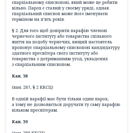
єпархіальному єпископові, який може це робити
вільно. Парох є сталий у своєму уряді, однак
єпархіальний єпископ може його іменувати
терміном на п’ять років.
§ 2. Для того щоб довірити парафію членові
чернечого інституту або товариства спільного
життя на подобу чернечих, вищий настоятель
пропонує єпархіальному єпископові кандидатуру
здатного пресвітера свого інституту або
товариства з дотриманням угод, укладених
з єпархіальним єпископом.
Кан. 38
(кан. 287, § 2 ККСЦ)
В одній парафії має бути тільки один парох,
а тому не дозволяється доручати ту саму парафію
кільком пресвітерам.
Кан. 39
(кан. 288 ККСЦ)