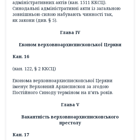
адміністративних актів (кан. 1511 ККСЦ).
Синодальні адміністративні акти із загальною
зовнішньою силою набувають чинності так,
як закони (див. § 5).
Глава ІV
Економ верховноархиєпископської Церкви
Кан. 16
(кан. 122, § 2 ККСЦ)
Економа верховноархиєпископської Церкви
іменує Верховний Архиєпископ за згодою
Постійного Синоду терміном на п’ять років.
Глава V
Вакантність верховноархиєпископського
престолу
Кан. 17