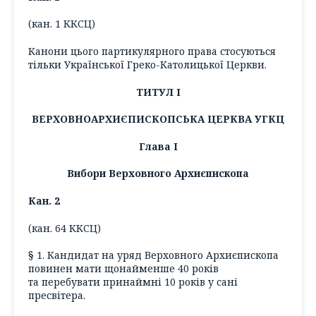
(кан. 1 ККСЦ)
Канони цього партикулярного права стосуються
тільки Української Греко-Католицької Церкви.
ТИТУЛ І
ВЕРХОВНОАРХИЄПИСКОПСЬКА ЦЕРКВА УГКЦ
Глава І
Вибори Верховного Архиєпископа
Кан. 2
(кан. 64 ККСЦ)
§ 1. Кандидат на уряд Верховного Архиєпископа
повинен мати щонайменше 40 років
та перебувати принаймні 10 років у сані
пресвітера.