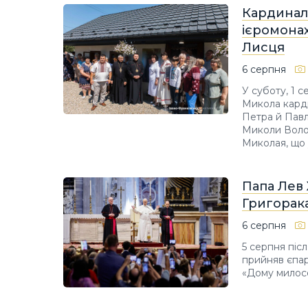
Кардинал
ієромона
Лисця
6 серпня
У суботу, 1 
Микола карди
Петра й Павла
Миколи Волос
Миколая, що 
Папа Лев 
Григорака
6 серпня
5 серпня післ
прийняв єпар
«Дому милос