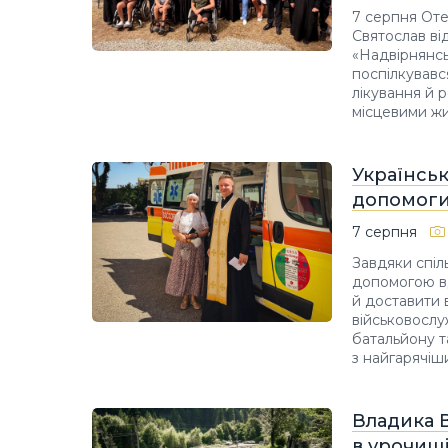
7 серпня Оте
Святослав ві
«Надвірнянсь
поспілкувавс
лікування й 
місцевими ж
Українськ
допомоги
7 серпня
Завдяки спіль
допомогою в
й доставити 
військовослу
батальйону т
з найгарячіш
Владика В
в урочищі