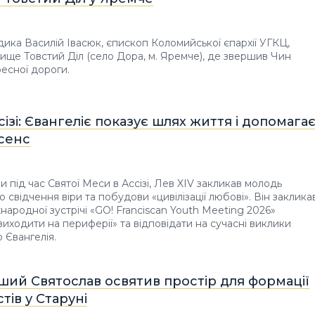
дика Василій Івасюк, єпископ Коломийської єпархії УГКЦ,
чище Товстий Діл (село Дора, м. Яремче), де звершив Чин
есної дороги.
сізі: Євангеліє показує шлях життя і допомага
 сенс
 під час Святої Меси в Ассізі, Лев XIV закликав молодь
 свідчення віри та побудови «цивілізації любові». Він заклика
жнародної зустрічі «GO! Franciscan Youth Meeting 2026»
виходити на периферії» та відповідати на сучасні виклики
 Євангелія.
ший Святослав освятив простір для формації
тів у Старуні