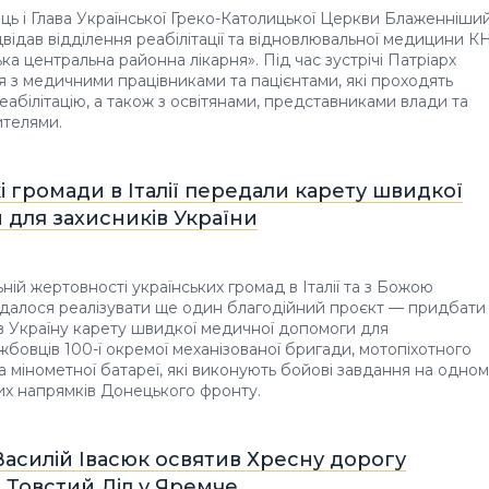
ць і Глава Української Греко-Католицької Церкви Блаженніши
двідав відділення реабілітації та відновлювальної медицини К
ка центральна районна лікарня». Під час зустрічі Патріарх
я з медичними працівниками та пацієнтами, які проходять
реабілітацію, а також з освітянами, представниками влади та
ителями.
і громади в Італії передали карету швидкої
 для захисників України
ній жертовності українських громад в Італії та з Божою
далося реалізувати ще один благодійний проєкт — придбати
в Україну карету швидкої медичної допомоги для
жбовців 100-ї окремої механізованої бригади, мотопіхотного
а мінометної батареї, які виконують бойові завдання на одно
их напрямків Донецького фронту.
асилій Івасюк освятив Хресну дорогу
 Товстий Діл у Яремче