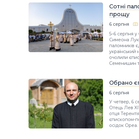
Сотні пал
прощу
6 серпня
5–6 серпня у
Симеона Лука
паломників єд
український 
очолили єпис
Семенишин т
Обрано єп
6 серпня
У четвер, 6 
Отець Лев X
отця Теренті
єпископом-по
осідок Ореа.