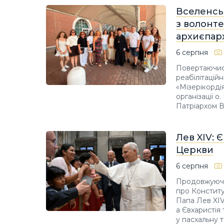
Вселенськ
з волонте
архиєпарх
6 серпня
Повертаючись
реабілітаційн
«Мізерікорді
організації 
Патріархом В
Лев XIV: 
Церкви
6 серпня
Продовжуючи 
про Конститу
Папа Лев XIV 
а Євхаристія
у пасхальну 