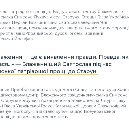
д час Патріаршої прощі до Відпустового центру блаженного
ника Симеона Лукача у селі Старуня, Отець і Глава Українськ
ицької Церкви Блаженніший Святослав звершив Чин
я приміщень, призначених для завершального етапу формаці
ристів Івано-Франківської духовної семінарії імені
еника Йосафата.
аження — це є виявлення правди. Правда, як
ася…» — Блаженніший Святослав під час
ської патріаршої прощі до Старуні
азник Преображення Господа Бога і Спаса нашого Ісуса Христ
 Відпустовому центрі Блаженного священномученика Симеона
і Старуня відбулася Архиєрейська Божественна Літургія, яку
 і Глава Української Греко-Католицької Церкви Блаженніший
вчук. Богослужіння стало кульмінацією Всеукраїнської
рощі до цього відпустового місця.