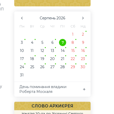
й
НП
Серпень
2026
Пн
Вт
Ср
Чт
Пт
Сб
Нд
1
2
3
4
5
6
7
8
9
10
11
12
13
14
15
16
17
18
19
20
21
22
23
24
25
26
27
28
29
30
31
му
День поминання владики
Роберта Москаля
СЛОВО АРХИЄРЕЯ
Неділя 10-та по Зісланні Святого