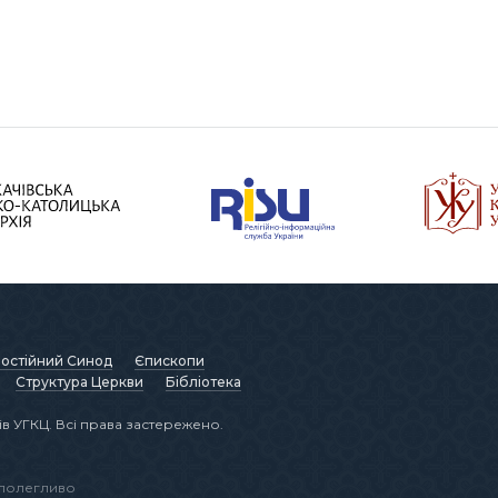
остійний Синод
Єпископи
Структура Церкви
Бібліотека
в УГКЦ. Всі права застережено.
аполегливо