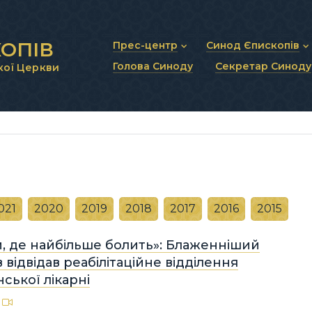
ОПІВ
Прес-центр
Синод Єпископів
Голова Синоду
Секретар Синоду
кої Церкви
Новини та анонси
Статут Синоду Єписко
Інтерв’ю та коментарі
Регламент Синоду Єп
Проповіді та промови
Положення про Голов
Молитовне прикликанн
Синодальні органи
Секретаріат Синоду
Контактна інформація
021
2020
2019
2018
2017
2016
2015
м, де найбільше болить»: Блаженніший
 відвідав реабілітаційне відділення
ської лікарні