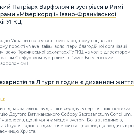
ий Патріарх Варфоломій зустрівся в Римі
рами «Мізерікордії» Івано-Франківської
ії УГКЦ
 до України після участі в міжнародному соціально-
ому проєкті «Nave Italia», волонтери благодійної організації
я» Івано-Франківської архиєпархії УГКЦ на чолі з директором
о. Іваном Стефураком зустрілися в Римі з Вселенським
арфоломієм І.
Євхаристія та Літургія годин є диханням життя
під час загальної аудієнції в середу, 5 серпня, цикл катехиз
цію Другого Ватиканського Собору Sacrosanctum Concilium,
наголосив, що літургія є місцем зустрічі Бога з людиною,
 та Літургія годин є «диханням життя Церкви», що вводить вір
таємницю Христа.