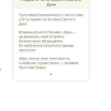
Духа
Проповідь Блаженнішого Святослава
у 10-ту неділю по Зісланні Святого
Духа
Владика Діонісій Ляхович: «Віра —
це динамізм, який потрібно
безнастанно збільшувати,
є
бо небезпека її втратити завжди
присутня»
«Віра, яка не знає сили хреста,
є невірою і лукавством», — владика
Ярослав Приріз
в