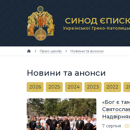
СИНОД ЄПИСК
Української Греко-Католиць
Прес-центр
Новини та анонси
Новини та анонси
2026
2025
2024
2023
2022
2
«Бог є та
Святослав
Надвірнян
7 серпня