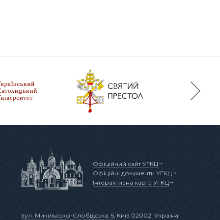
Офіційний сайт УГКЦ
Офіційні документи УГКЦ
Інтерактивна карта УГКЦ
вул. Микільсько-Слобідська, 5
, Київ 02002, Україна