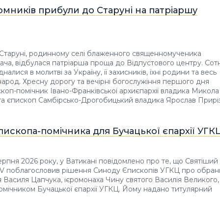
омників прибули до Старуні на патріаршу
 Старуні, родинному селі блаженного священномученика
ча, відбулася патріарша проща до Відпустового центру. Сотн
налися в молитві за Україну, її захисників, їхні родини та весь
народ. Хресну дорогу та вечірні богослужіння першого дня
коп-помічник Івано-Франківської архиєпархії владика Микола
а єпископ Самбірсько-Дрогобицький владика Ярослав Приріз
ископа-помічника для Бучацької єпархії УГК
серпня 2026 року, у Ватикані повідомлено про те, що Святіший
IV поблагословив рішення Синоду Єпископів УГКЦ про обран
я Василя Цапчука, ієромонаха Чину святого Василія Великого,
мічником Бучацької єпархії УГКЦ. Йому надано титулярний