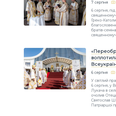
7 серпня
6 серпня, пі
священномуче
Греко-Катол
благословенн
братів-семіна
священномуч
«Переобр
воплотил
Всеукраїн
6 серпня
У світлий пр
6 серпня, у
Лукача в сел
очолив Отець
Святослав Ше
Патріаршої п