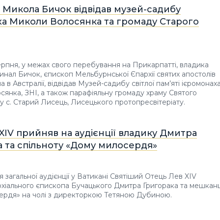
 Микола Бичок відвідав музей-садибу
ха Миколи Волосянка та громаду Старого
серпня, у межах свого перебування на Прикарпатті, владика
нал Бичок, єпископ Мельбурнської Єпархії святих апостолів
 в Австралії, відвідав Музей-садибу світлої пам’яті ієромонах
янка, ЗНІ, а також парафіяльну громаду храму Святого
у с. Старий Лисець, Лисецького протопресвітеріату.
XIV прийняв на аудієнції владику Дмитра
 та спільноту «Дому милосердя»
я загальної аудієнції у Ватикані Святіший Отець Лев XIV
хіального єпископа Бучацького Дмитра Григорака та мешканц
ердя» на чолі з директоркою Тетяною Дубиною.