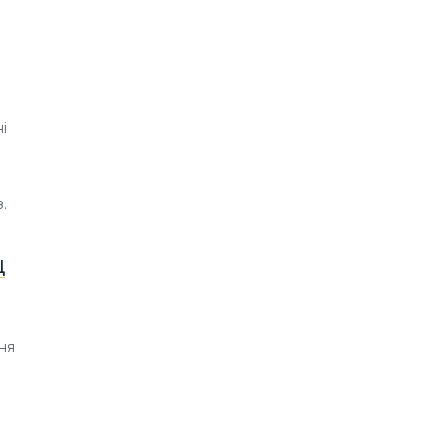
і
.
Ц
ня