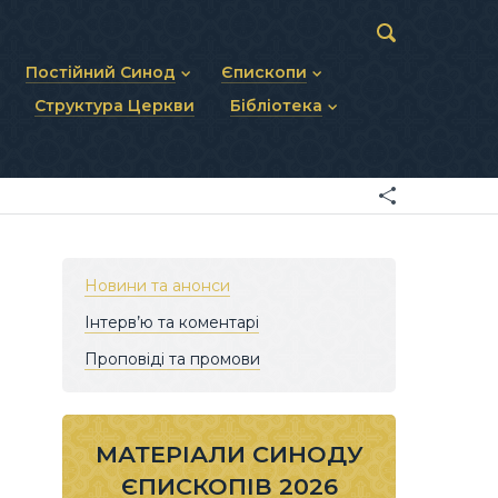
Постійний Синод
Єпископи
Структура Церкви
Бібліотека
пів
Статут Постійного Синоду
Діючі єпископи
ископів
Персональний склад
Єпископи-ємерити
Документи
ну тему
Минулі склади
Усопші єпископи
Фоторепортажі
я Св. Духа
Відеоматеріали
Матеріали Синодів
Партикулярне право УГКЦ
Новини та анонси
Інтерв’ю та коментарі
Проповіді та промови
МАТЕРІАЛИ СИНОДУ
ЄПИСКОПІВ 2026