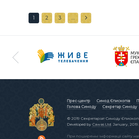
1
2
3
…
Прес-центр
Синод Єпископів
П
Голова Синоду
Секретар Синоду
© 2019 Секретаріат Синоду Єпископі
Developed by
Cawas Ltd
. January, 2019.
При поширенні інформації сайту н