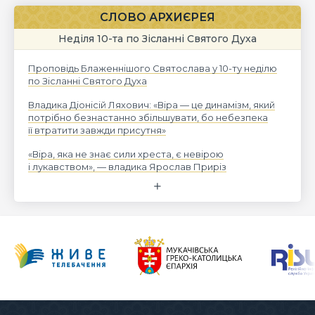
СЛОВО АРХИЄРЕЯ
Неділя 10-та по Зісланні Святого Духа
Проповідь Блаженнішого Святослава у 10-ту неділю
по Зісланні Святого Духа
Владика Діонісій Ляхович: «Віра — це динамізм, який
потрібно безнастанно збільшувати, бо небезпека
її втратити завжди присутня»
«Віра, яка не знає сили хреста, є невірою
і лукавством», — владика Ярослав Приріз