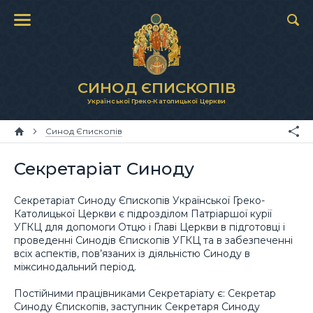
СИНОД ЄПИСКОПІВ
Української Греко-Католицької Церкви
Синод Єпископів
Секретаріат Синоду
Секретаріат Синоду Єпископів Української Греко-
Католицької Церкви є підрозділом Патріаршої курії
УГКЦ для допомоги Отцю і Главі Церкви в підготовці і
проведенні Синодів Єпископів УГКЦ та в забезпеченні
всіх аспектів, пов’язаних із діяльністю Синоду в
міжсинодальний період.
Постійними працівниками Секретаріату є: Секретар
Синоду Єпископів, заступник Секретаря Синоду