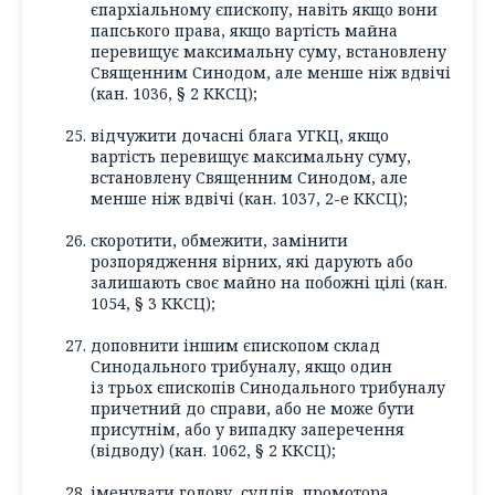
єпархіальному єпископу, навіть якщо вони
папського права, якщо вартість майна
перевищує максимальну суму, встановлену
Священним Синодом, але менше ніж вдвічі
(кан. 1036, § 2 ККСЦ);
відчужити дочасні блага УГКЦ, якщо
вартість перевищує максимальну суму,
встановлену Священним Синодом, але
менше ніж вдвічі (кан. 1037, 2-е ККСЦ);
скоротити, обмежити, замінити
розпорядження вірних, які дарують або
залишають своє майно на побожні цілі (кан.
1054, § 3 ККСЦ);
доповнити іншим єпископом склад
Синодального трибуналу, якщо один
із трьох єпископів Синодального трибуналу
причетний до справи, або не може бути
присутнім, або у випадку заперечення
(відводу) (кан. 1062, § 2 ККСЦ);
іменувати голову, суддів, промотора