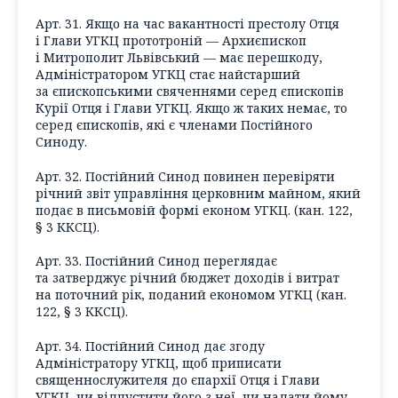
Арт. 31. Якщо на час вакантності престолу Отця
і Глави УГКЦ прототроній — Архиєпископ
і Митрополит Львівський — має перешкоду,
Адміністратором УГКЦ стає найстарший
за єпископськими свяченнями серед єпископів
Курії Отця і Глави УГКЦ. Якщо ж таких немає, то
серед єпископів, які є членами Постійного
Синоду.
Арт. 32. Постійний Синод повинен перевіряти
річний звіт управління церковним майном, який
подає в письмовій формі економ УГКЦ. (кан. 122,
§ 3 ККСЦ).
Арт. 33. Постійний Синод переглядає
та затверджує річний бюджет доходів і витрат
на поточний рік, поданий економом УГКЦ (кан.
122, § 3 ККСЦ).
Арт. 34. Постійний Синод дає згоду
Адміністратору УГКЦ, щоб приписати
священнослужителя до єпархії Отця і Глави
УГКЦ, чи відпустити його з неї, чи надати йому