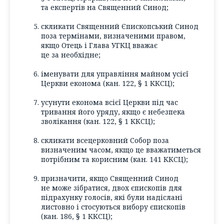
та експертів на Священний Синод;
скликати Священний Єпископський Синод
поза термінами, визначеними правом,
якщо Отець і Глава УГКЦ вважає
це за необхідне;
іменувати для управління майном усієї
Церкви економа (кан. 122, § 1 ККСЦ);
усунути економа всієї Церкви під час
тривання його уряду, якщо є небезпека
зволікання (кан. 122, § 1 ККСЦ);
скликати всецерковний Собор поза
визначеним часом, якщо це вважатиметься
потрібним та корисним (кан. 141 ККСЦ);
призначити, якщо Священний Синод
не може зібратися, двох єпископів для
підрахунку голосів, які були надіслані
листовно і стосуються вибору єпископів
(кан. 186, § 1 ККСЦ);