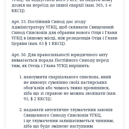
дозвіл на переїзд до іншої єпархії (кан. 363, 1-е
ККСЦ).
Арт. 35. Постійний Синод дає згоду
Адміністратору УГКЦ, щоб скликати Священний
Синод Єпископів для обрання нового Отця і Глави
УГКЦ в іншому місці, ніж резиденція Отця і Глави
Церкви (кан. 65 § 1 ККСЦ).
Арт. 36. Для правосильності юридичного акту
вимагається порада Постійного Синоду перед
тим, як Отець і Глава УГКЦ вирішить:
напоумити єпархіального єпископа, який
не виконує сумлінно своїх пастирських
обов’язків або чимось тяжко провинився,
хіба що зі справою не можна зволікати (кан.
95, § 2 ККСЦ);
надавати автентичне тлумачення законів
Священного Синоду Єпископів УГКЦ,
і це тлумачення залишатиметься чинним,
хіба що буде змінене наступним