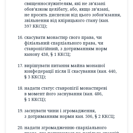
священнослужителям, які не зв’язані
обов’язком целібату, або, якщо зв’язані,
не просять диспензи від цього зобов’язання,
звільнення від клірицького стану (кан.
397 ККСЦ);
скасувати монастир свого права, чи
філіальний єпархіального права, чи
ставропігійний, з дотриманням норм
канону 438, § 1 ККСЦ;
вирішувати питання майна монашої
конфедерації після її скасування (кан. 440,
§ 3 ККСЦ);
надати статус ставропігії монастиреві
в момент його заснування (кан. 486,
§ 1 ККСЦ);
заснувати чини і згромадження,
з дотриманням норми кан. 506, § 2 ККСЦ;
надати згромадженню єпархіального