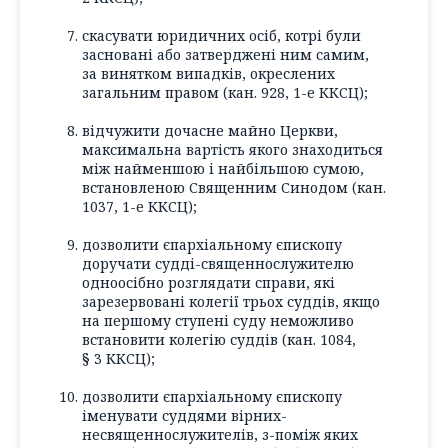
скасувати юридичних осіб, котрі були
засновані або затверджені ним самим,
за винятком випадків, окреслених
загальним правом (кан. 928, 1-е ККСЦ);
відчужити дочасне майно Церкви,
максимальна вартість якого знаходиться
між найменшою і найбільшою сумою,
встановленою Священним Синодом (кан.
1037, 1-е ККСЦ);
дозволити єпархіальному єпископу
доручати судді-священнослужителю
одноосібно розглядати справи, які
зарезервовані колегії трьох суддів, якщо
на першому ступені суду неможливо
встановити колегію суддів (кан. 1084,
§ 3 ККСЦ);
дозволити єпархіальному єпископу
іменувати суддями вірних-
несвященнослужителів, з-поміж яких