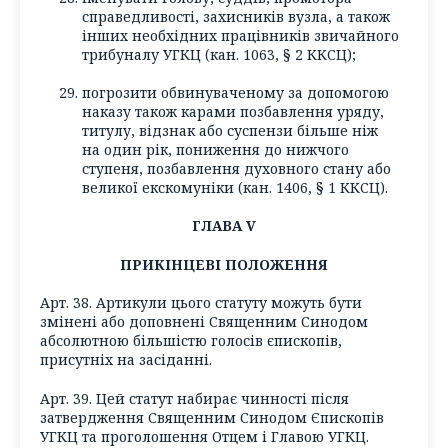
справедливості, захисників вузла, а також
інших необхідних працівників звичайного
трибуналу УГКЦ (кан. 1063, § 2 ККСЦ);
погрозити обвинуваченому за допомогою
наказу також карами позбавлення уряду,
титулу, відзнак або суспензи більше ніж
на один рік, пониження до нижчого
ступеня, позбавлення духовного стану або
великої екскомуніки (кан. 1406, § 1 ККСЦ).
ГЛАВА V
ПРИКІНЦЕВІ ПОЛОЖЕННЯ
Арт. 38. Артикули цього статуту можуть бути
змінені або доповнені Священним Синодом
абсолютною більшістю голосів єпископів,
присутніх на засіданні.
Арт. 39. Цей статут набирає чинності після
затвердження Священним Синодом Єпископів
УГКЦ та проголошення Отцем і Главою УГКЦ.