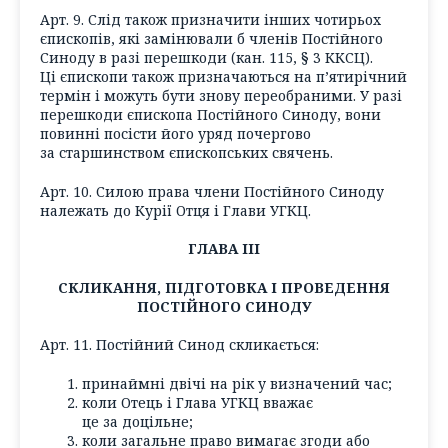
Арт. 9. Слід також призначити інших чотирьох
єпископів, які замінювали б членів Постійного
Синоду в разі перешкоди (кан. 115, § 3 ККСЦ).
Ці єпископи також призначаються на п’ятирічний
термін і можуть бути знову переобраними. У разі
перешкоди єпископа Постійного Синоду, вони
повинні посісти його уряд почергово
за старшинством єпископських свячень.
Арт. 10. Силою права члени Постійного Синоду
належать до Курії Отця і Глави УГКЦ.
ГЛАВА III
СКЛИКАННЯ, ПІДГОТОВКА І ПРОВЕДЕННЯ
ПОСТІЙНОГО СИНОДУ
Арт. 11. Постійний Синод скликається:
принаймні двічі на рік у визначений час;
коли Отець і Глава УГКЦ вважає
це за доцільне;
коли загальне право вимагає згоди або