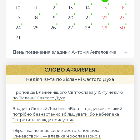
10
11
12
13
14
15
16
17
18
19
20
21
22
23
24
25
26
27
28
29
30
31
День поминання владики Антонія Ангеловича
СЛОВО АРХИЄРЕЯ
Неділя 10-та по Зісланні Святого Духа
Проповідь Блаженнішого Святослава у 10-ту неділю
по Зісланні Святого Духа
Владика Діонісій Ляхович: «Віра — це динамізм, який
потрібно безнастанно збільшувати, бо небезпека
її втратити завжди присутня»
«Віра, яка не знає сили хреста, є невірою
і лукавством», — владика Ярослав Приріз