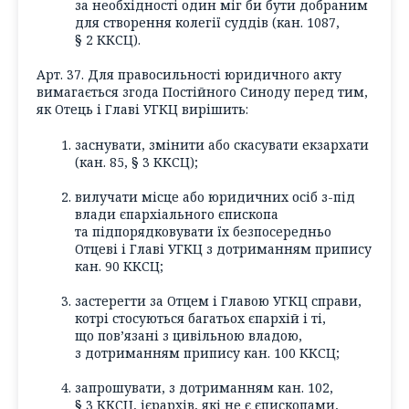
за необхідності один міг би бути добраним
для створення колегії суддів (кан. 1087,
§ 2 ККСЦ).
Арт. 37. Для правосильності юридичного акту
вимагається згода Постійного Синоду перед тим,
як Отець і Главі УГКЦ вирішить:
заснувати, змінити або скасувати екзархати
(кан. 85, § 3 ККСЦ);
вилучати місце або юридичних осіб з-під
влади єпархіального єпископа
та підпорядковувати їх безпосередньо
Отцеві і Главі УГКЦ з дотриманням припису
кан. 90 ККСЦ;
застерегти за Отцем і Главою УГКЦ справи,
котрі стосуються багатьох єпархій і ті,
що пов’язані з цивільною владою,
з дотриманням припису кан. 100 ККСЦ;
запрошувати, з дотриманням кан. 102,
§ 3 ККСЦ, ієрархів, які не є єпископами,