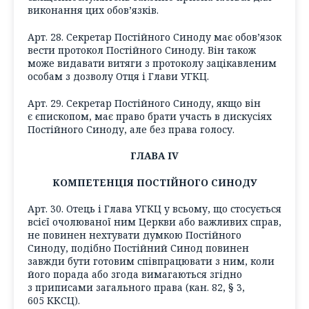
виконання цих обов’язків.
Арт. 28. Секретар Постійного Синоду має обов’язок
вести протокол Постійного Синоду. Він також
може видавати витяги з протоколу зацікавленим
особам з дозволу Отця і Глави УГКЦ.
Арт. 29. Секретар Постійного Синоду, якщо він
є єпископом, має право брати участь в дискусіях
Постійного Синоду, але без права голосу.
ГЛАВА IV
КОМПЕТЕНЦІЯ ПОСТІЙНОГО СИНОДУ
Арт. 30. Отець і Глава УГКЦ у всьому, що стосується
всієї очолюваної ним Церкви або важливих справ,
не повинен нехтувати думкою Постійного
Синоду, подібно Постійний Синод повинен
завжди бути готовим співпрацювати з ним, коли
його порада або згода вимагаються згідно
з приписами загального права (кан. 82, § 3,
605 ККСЦ).