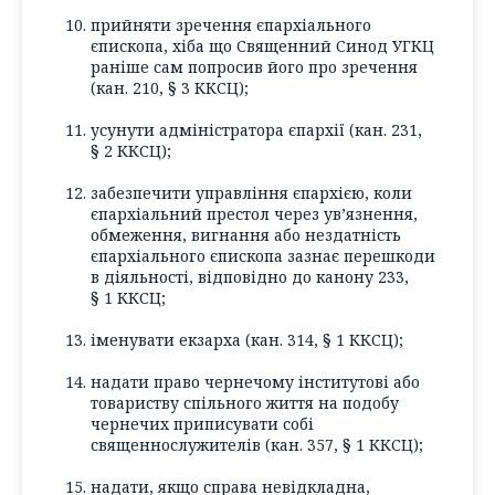
прийняти зречення єпархіального
єпископа, хіба що Священний Синод УГКЦ
раніше сам попросив його про зречення
(кан. 210, § 3 ККСЦ);
усунути адміністратора єпархії (кан. 231,
§ 2 ККСЦ);
забезпечити управління єпархією, коли
єпархіальний престол через ув’язнення,
обмеження, вигнання або нездатність
єпархіального єпископа зазнає перешкоди
в діяльності, відповідно до канону 233,
§ 1 ККСЦ;
іменувати екзарха (кан. 314, § 1 ККСЦ);
надати право чернечому інститутові або
товариству спільного життя на подобу
чернечих приписувати собі
священнослужителів (кан. 357, § 1 ККСЦ);
надати, якщо справа невідкладна,