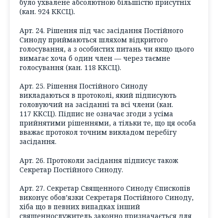
було ухвалене абсолютною більшістю присутніх
(кан. 924 ККСЦ)
.
Арт. 24. Рішення під час засідання Постійного
Синоду приймаються шляхом відкритого
голосування, а з особистих питань чи якщо цього
вимагає хоча б один член — через таємне
голосування (кан. 118 ККСЦ).
Арт. 25. Рішення Постійного Синоду
викладаються в протоколі, який підписують
головуючий на засіданні та всі члени (кан.
117 ККСЦ). Підпис не означає згоди з усіма
прийнятими рішеннями, а тільки те, що ця особа
вважає протокол точним викладом перебігу
засідання.
Арт. 26. Протоколи засідання підписує також
Секретар Постійного Синоду.
Арт. 27. Секретар Священного Синоду Єпископів
виконує обов’язки Секретаря Постійного Синоду,
хіба що в певних випадках інший
священнослужитель законно призначається для