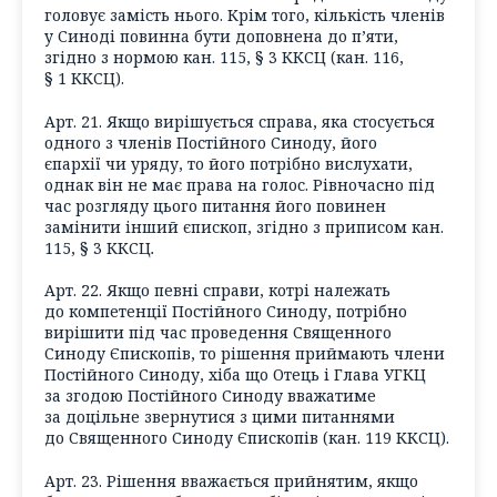
головує замість нього. Крім того, кількість членів
у Синоді повинна бути доповнена до п’яти,
згідно з нормою кан. 115, § 3 ККСЦ (кан. 116,
§ 1 ККСЦ).
Арт. 21. Якщо вирішується справа, яка стосується
одного з членів Постійного Синоду, його
єпархії чи уряду, то його потрібно вислухати,
однак він не має права на голос. Рівночасно під
час розгляду цього питання його повинен
замінити інший єпископ, згідно з приписом кан.
115, § 3 ККСЦ
.
Арт. 22. Якщо певні справи, котрі належать
до компетенції Постійного Синоду, потрібно
вирішити під час проведення Священного
Синоду Єпископів, то рішення приймають члени
Постійного Синоду, хіба що Отець і Глава УГКЦ
за згодою Постійного Синоду вважатиме
за доцільне звернутися з цими питаннями
до Священного Синоду Єпископів (кан. 119 ККСЦ).
Арт. 23. Рішення вважається прийнятим, якщо