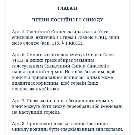
ГЛАВА II
ЧЛЕНИ ПОСТІЙНОГО СИНОДУ
Арт. 5. Постійний Синод складається з п’яти
єпископів, включно з Отцем і Главою УГКЦ, який
його очолює (кан. 115, § 1 ККСЦ).
Арт. 6. Одного з єпископів іменує Отець і Глава
УГКЦ, а інших трьох обирає таємним
голосуванням Священний Синод Єпископів
на п’ятирічний термін. Не є обов’язковим, щоб
вони всі призначалися водночас; однак може
виявитися корисним, щоб термін їхніх
повноважень збігався.
Арт. 7. Після закінчення п’ятирічного терміну
вони можуть бути знову переобрані або іменовані
на наступний термін.
Арт. 8. Принаймні двоє із членів Постійного
Синоду повинні бути єпархіальними єпископами.