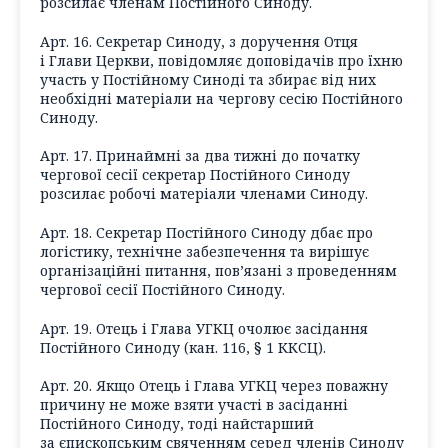
розсилає членам Постійного Синоду.
Арт. 16. Секретар Синоду, з доручення Отця
і Глави Церкви, повідомляє доповідачів про їхню
участь у Постійному Синоді та збирає від них
необхідні матеріали на чергову сесію Постійного
Синоду.
Арт. 17. Принаймні за два тижні до початку
чергової сесії секретар Постійного Синоду
розсилає робочі матеріали членами Синоду.
Арт. 18. Секретар Постійного Синоду дбає про
логістику, технічне забезпечення та вирішує
організаційні питання, пов’язані з проведенням
чергової сесії Постійного Синоду.
Арт. 19. Отець і Глава УГКЦ очолює засідання
Постійного Синоду (кан. 116, § 1 ККСЦ).
Арт. 20. Якщо Отець і Глава УГКЦ через поважну
причину не може взяти участі в засіданні
Постійного Синоду, тоді найстарший
за єпископським свяченням серед членів Синоду