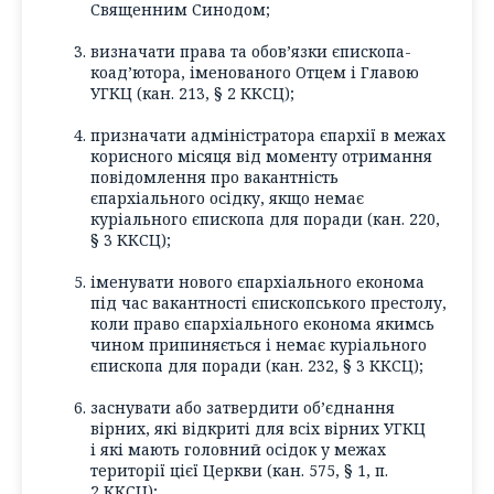
Священним Синодом;
визначати права та обов’язки єпископа-
коад’ютора, іменованого Отцем і Главою
УГКЦ (кан. 213, § 2 ККСЦ);
призначати адміністратора єпархії в межах
корисного місяця від моменту отримання
повідомлення про вакантність
єпархіального осідку, якщо немає
куріального єпископа для поради (кан. 220,
§ 3 ККСЦ);
іменувати нового єпархіального економа
під час вакантності єпископського престолу,
коли право єпархіального економа якимсь
чином припиняється і немає куріального
єпископа для поради (кан. 232, § 3 ККСЦ);
заснувати або затвердити об’єднання
вірних, які відкриті для всіх вірних УГКЦ
і які мають головний осідок у межах
території цієї Церкви (кан. 575, § 1, п.
2 ККСЦ);