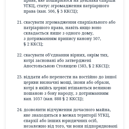
права, яке поширилося на декілька єпархій
УГКЦ, статус згромадження патріаршого
права (кан. 506, § 3 ККСЦ);
скасувати згромадження єпархіального або
патріаршого права, навіть якщо воно
складається лише з одного дому,
з дотриманням припису канону 507,
§ 2 ККСЦ;
скасувати об’єднання вірних, окрім тих,
котрі засновані або затверджені
Апостольською Столицею (583, § 2 ККСЦ);
віддати або перенести на постійно до іншої
церкви визначні мощі, ікони або образи,
котрі в якійсь церкві втішаються великою
пошаною з боку народу, з дотриманням
кан. 1037 (кан. 888 § 2 ККСЦ);
дозволити відчуження дочасного майна,
яке знаходиться в межах території УГКЦ,
єпархії або інших юридичних осіб,
незалежно від того, чи вони підпорядковані