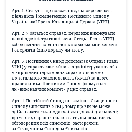
Арт. 1. Статут — це положення, які окреслюють
діяльність і компетенцію Постійного Синоду
Української Греко-Католицької Церкви (УГКЦ).
Арт. 2. У багатьох справах, перш ніж виконувати
певні адміністративні акти, Отець і Глава УГКЦ
зобов’язаний порадитися з кількома єпископами
і одержати їхню пораду чи згоду.
Арт. 3. Постійний Синод допомагає Отцеві і Главі
УГКЦ у справах звичайного адміністрування або
у вирішенні термінових справ відповідно
до загального законодавства (ККСЦ) та цього
правильника. Постійний Синод формується
як «виконавчий комітет» у цих справах.
Арт. 4. Постійний Синод не замінює Священного
Синоду Єпископів УГКЦ, тому що він не може
здійснювати законодавчої чи судової діяльності;
крім того, справи більшої ваги, які вимагають
обговорення всіх єпископів, застережені
за Священним Синодом Єпископів.