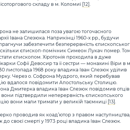
ісоторгового складу в м. Коломиї
[12]
.
фрона не залишилася поза увагою тогочасного
хії Івана Слезюка. Наприкінці 1960-х рр., будучи
, прагнучи забезпечити безперервність єпископськог
 оскільки єпископ-помічник Симеон Лукач помер. То
стати єпископом. Хіротонія проходила в дуже
карки Софії Девосир та її сестри — монахині Віри в м
 30 листопада 1968 року владика Іван Слезюк уділив
ерку. Через о. Софрона Мудрого, який перебував
одію вдалося повідомити Апостольську Столицю.
рона Дмитерка владика Іван Слезюк повідомив отців
ебі вони підтвердили неперервність єпископського
мацію вони мали тримати у великій таємниці
[13]
.
рко проводив як коад’ютор з правом наступництва
 до своєї смерті у 1973 році владика Іван Слезюк.