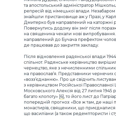
та апостольський адміністратор Мішколь
репресій від німецької влади. Незабаром 
знайшли пристановище аж у Празі, у Карло
Дмитерко був направлений на каторжні ро
Повернутись додому він зміг після поразк
на священика чекали нові випробування. 
направлений до Бучача префектом чоловіч
де працював до закриття закладу.
Після відновлення радянської влади 194
спільнот. Радянське керівництво вирішил
чернецтво, яке з нечисленними спільни
на православ’я. Представники чернечих 
«возз’єднанню». Про це свідчить листуван
з керівництвом Російської Православної Ц
Московського Алексія від 27 липня 1945 р
багато клопоту»
[6]
, то його лист до Патрі
попередній прогноз: «Все ж там, де наші 
монастирів, священики, що приєдналися 
що василіани (а також редемптористи і ст