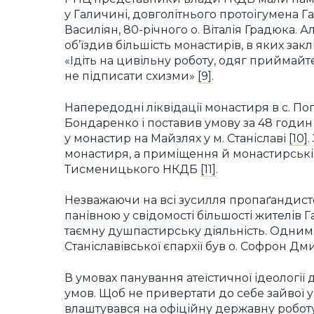
у Галичині, довголітнього протоігумена Г
Василіян, 80-річного о. Віталія Градюка. 
об’їздив більшість монастирів, в яких зак
«Ідіть на цивільну роботу, одяг приймайт
не підписати схизми»
[9]
.
Напередодні ліквідації монастиря в с. По
Бондаренко і поставив умову за 48 годи
у монастир на Майзлях у м. Станіславі
[10]
монастиря, а приміщення й монастирські 
Тисменицького НКДБ
[11]
.
Незважаючи на всі зусилля пропаґандистс
панівною у свідомості більшості жителів 
таємну душпастирську діяльність. Одним з
Станіславівської єпархії був о. Софрон Дм
В умовах панування атеїстичної ідеологі
умов. Щоб не привертати до себе зайвої у
влаштувався на офіційну державну роботу