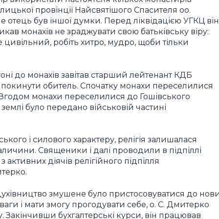
алицької провінції Найсвятішого Спасителя оо.
Але отець був іншої думки. Перед ліквідацією УГКЦ він
ликав монахів не зраджувати свою батьківську віру:
е цивільний, робіть хитро, мудро, щоби тільки
гоні до монахів завітав старший лейтенант КДБ
н покинути обитель. Спочатку монахи переселилися
. Згодом монахи переселилися до Гошівського
землі було передано військовій частині
ького і силового характеру, релігія залишалася
Галичини. Священики і далі проводили в підпіллі
 активних діячів релігійного підпілля
итерко.
ї духівництво змушене було пристосовуватися до нов
ваги і мати змогу прогодувати себе, о. С. Дмитерко
. Закінчивши бухгалтерські курси, він працював