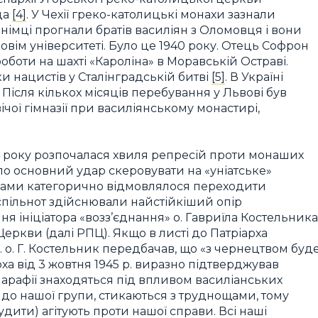
ца
[4]
. У Чехії греко-католицькі монахи зазнали
німці прогнали братів василіян з Оломовця і вони
вім університеті. Було це 1940 року. Отець Софрон
боти на шахті «Кароліна» в Моравській Остраві.
и нацистів у Сталінградській битві
[5]
. В Україні
Після кількох місяців перебування у Львові був
ої гімназії при василіянському монастирі,
4 року розпочалася хвиля репресій проти монаших
о основний удар скеровувати на «уніатське»
ками категорично відмовлялося переходити
спільнот здійснювали найстійкіший опір
ня ініціатора «возз’єднання» о. Гавриїла Костельника
еркви (далі РПЦ). Якщо в листі до Патріарха
. о. Г. Костельник передбачав, що «з чернецтвом буд
арха від 3 жовтня 1945 р. виразно підтверджував
парафії знаходяться під впливом василіанських
до нашої групи, стикаються з труднощами, тому
удити) агітують проти нашої справи. Всі наші