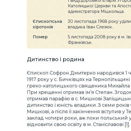
Гайдудорозької єпархії Угорсь
Католицької Церкви та Апост
адміністратора Мішкольца.
Єпископська
30 листопада 1968 року уділ
хіротонія
владика Іван Слезюк.
Помер
5 листопада 2008 року в м. Ів
Франківськ.
Дитинство і родина
Єпископ Софрон Дмитерко народився 1 
1917 року у с. Бичківцях на Тернопільщині
греко-католицького священика Михайла
При хрещенні отримав ім’я Степан. Згодо
отримав парафію в с. Мишкові Заліщицько
дитинство і юність владики. З семи років
Мишкові, а після її закінчення вступив у
заклад чотири роки, аж поки польський ур
відновити свою освіту в м. Станіславові
[1]
.