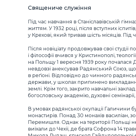
Священиче служіння
Під час навчання в Станіславівській гім
життям. У 1932 році, після вступних іспиті
у Крехові, який тривав шість місяців. Пі
Після новіціату продовжував свої студії 
і філософії вчився у Кристинополі, теолог
на Польщу 1 вересня 1939 року почалася Д
невдовзі анексував Радянський Союз, що
в реґіоні. Відповідно до чинного радянс
держави, у школах припинено викладання 
землі. Крім того, закрито навчальні закла
богословську академію, духовні семінарії
В умовах радянської окупації Галичини б
монастирів. Понад 30 монахів василіан, 
Перемишля. Однак на території Польщі не
виїхали до Чехії, де брата Софрона 14 т
Микола Дудаш, єпископ Гайдудорозької є