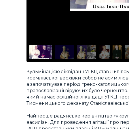
Кульмінацією ліквідації УГКЦ став Львів
кремлівської верхівки собор не асимілюв
а започаткував період греко-католицьког
православізації віруючих було чернецтво.
який на час офіційної ліквідації УГКЦ пер
Тисменицького деканату Станіславівської
Найперше радянське керівництво «укрупн
василіан. Для проведення аґітації про п
РПЦ представники влади і КДБ мали намі