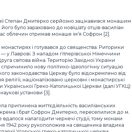
назії Степан Дмитерко серйозно зацікавився монашим
в, його було зараховано до новіціату отців-василіан
д час облечин отримав монаше ім’я Софрон
[2]
.
по монастирях і готувався до священства. Риторики
ії — у Лаврові. З нападом гітлерівської Німеччини
руга світова війна. Територію Західної України
 спричинило нову політико-ідеологічну ситуацію
ького законодавства Церкву було відокремлено від
релігії, націоналізовано церковні і монастирські
ди Української Греко-Католицької Церкви (далі УГКЦ):
, наукові установи
[3]
.
ула припинена життєдіяльність василіанських
зокрема і брат Софрон Дмитерко, переселилися до м.
 вдалося налагодити чернечі студії, тому монахи
равня 1942 року рукоположив на священика владика
пархії Угорської греко-католицької церкви