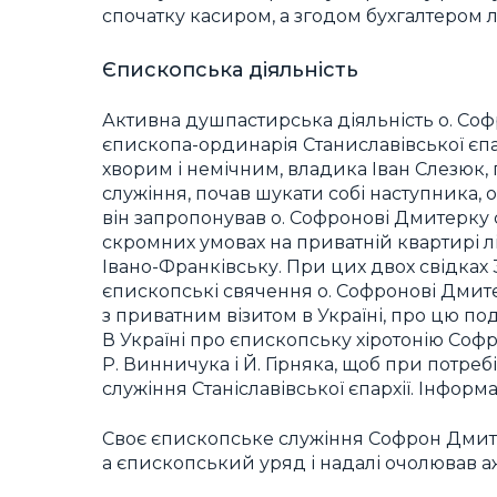
спочатку касиром, а згодом бухгалтером л
Єпископська діяльність
Активна душпастирська діяльність о. Со
єпископа-ординарія Станиславівської єпар
хворим і немічним, владика Іван Слезюк
служіння, почав шукати собі наступника,
він запропонував о. Софронові Дмитерку 
скромних умовах на приватній квартирі лі
Івано-Франківську. При цих двох свідках
єпископські свячення о. Софронові Дмит
з приватним візитом в Україні, про цю п
В Україні про єпископську хіротонію Соф
Р. Винничука і Й. Гірняка, щоб при потр
служіння Станіславівської єпархії. Інфор
Своє єпископське служіння Софрон Дмите
а єпископський уряд і надалі очолював аж