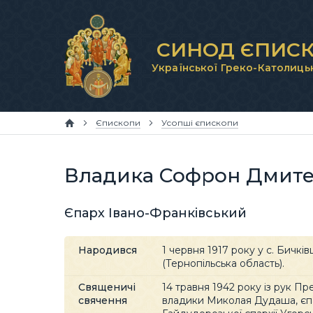
СИНОД ЄПИСК
Української Греко-Католиць
Єпископи
Усопші єпископи
Владика Софрон Дмит
Єпарх Івано-Франківський
Народився
1 червня 1917 року у с. Бичків
(Тернопільська область).
Священичі
14 травня 1942 року із рук П
свячення
владики Миколая Дудаша, єп