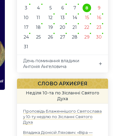
3
4
5
6
7
8
9
10
11
12
13
14
15
16
17
18
19
20
21
22
23
24
25
26
27
28
29
30
31
День поминання владики
Антонія Ангеловича
СЛОВО АРХИЄРЕЯ
Неділя 10-та по Зісланні Святого
Духа
Проповідь Блаженнішого Святослава
у 10-ту неділю по Зісланні Святого
Духа
Владика Діонісій Ляхович: «Віра —