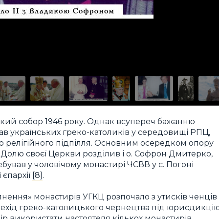
ський собор 1946 року. Однак всупереч бажанню
ав українських греко-католиків у середовищі РПЦ,
о релігійного підпілля. Основним осередком опору
 Долю своєї Церкви розділив і о. Софрон Дмитерко,
ебував у чоловічому монастирі ЧСВВ у с. Погоні
 єпархії
[8]
.
ення» монастирів УГКЦ розпочало з утисків ченців
ерехід греко-католицького чернецтва під юрисдикці
р використати настоятеля кількох монастирів