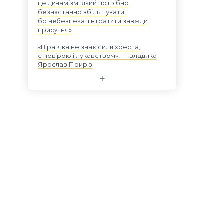
це динамізм, який потрібно
безнастанно збільшувати,
бо небезпека її втратити завжди
присутня»
«Віра, яка не знає сили хреста,
є невірою і лукавством», — владика
Ярослав Приріз