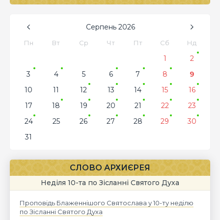
Серпень
2026
Пн
Вт
Ср
Чт
Пт
Сб
Нд
1
2
3
4
5
6
7
8
9
10
11
12
13
14
15
16
17
18
19
20
21
22
23
24
25
26
27
28
29
30
31
СЛОВО АРХИЄРЕЯ
Неділя 10-та по Зісланні Святого Духа
Проповідь Блаженнішого Святослава у 10-ту неділю
по Зісланні Святого Духа