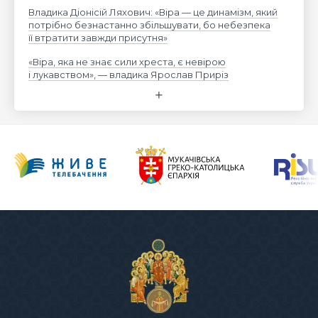
Владика Діонісій Ляхович: «Віра — це динамізм, який
потрібно безнастанно збільшувати, бо небезпека
її втратити завжди присутня»
«Віра, яка не знає сили хреста, є невірою
і лукавством», — владика Ярослав Приріз