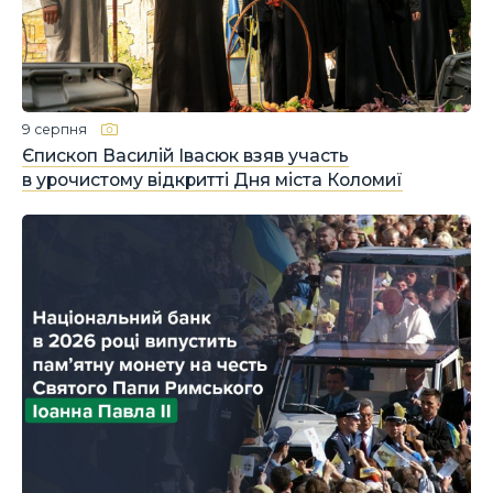
9 серпня
Єпископ Василій Івасюк взяв участь
в урочистому відкритті Дня міста Коломиї