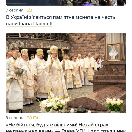
9 серпня
В Україні з’явиться пам’ятна монета на честь
папи Івана Павла II
9 серпня
«Не бійтеся, будьте вільними! Нехай страх
не панує над вами», — Глава УГКЦ про спадщину