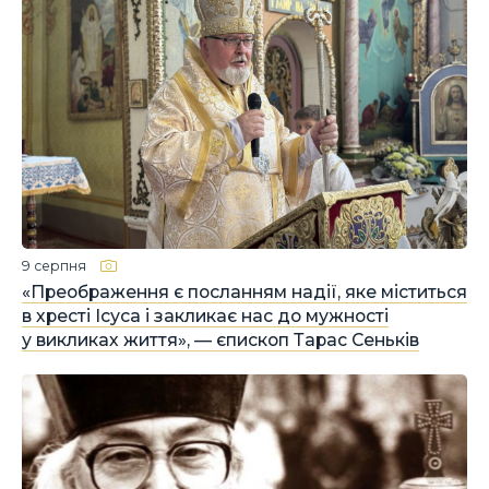
9 серпня
«Преображення є посланням надії, яке міститься
в хресті Ісуса і закликає нас до мужності
у викликах життя», — єпископ Тарас Сеньків