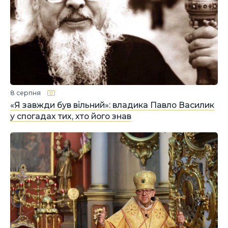
8 серпня
«Я завжди був вільний»: владика Павло Василик
у спогадах тих, хто його знав