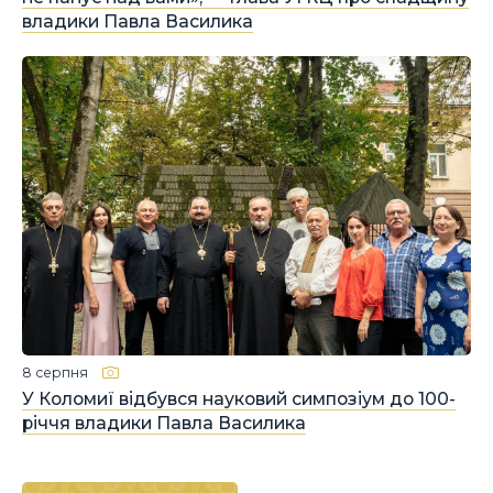
владики Павла Василика
8 серпня
У Коломиї відбувся науковий симпозіум до 100-
річчя владики Павла Василика