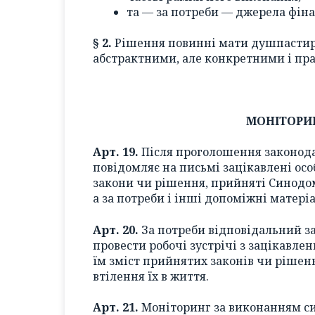
та — за потреби — джерела фін
§ 2.
Рішення повинні мати душпастирс
абстрактними, але конкретними і пр
МОНІТОРИ
Арт. 19.
Після проголошення законода
повідомляє на письмі зацікавлені особ
закони чи рішення, прийняті Синодом.
а за потреби і інші допоміжні матеріа
Арт. 20.
За потреби відповідальний за
провести робочі зустрічі з зацікавл
їм зміст прийнятих законів чи ріше
втілення їх в життя.
Арт. 21.
Моніторинг за виконанням си