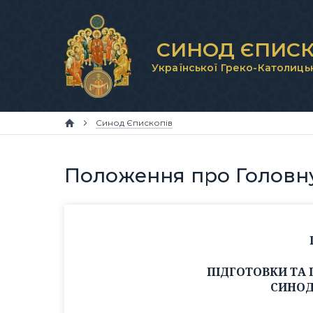
СИНОД ЄПИСК
Української Греко-Католиць
Синод Єпископів
Положення про Головну
ПІДГОТОВКИ ТА 
СИНОД