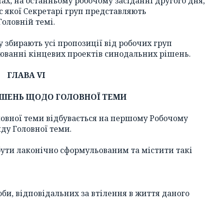
ах, на останньому робочому засіданні другого дня,
ас якої Секретарі груп представляють
оловній темі.
у збирають усі пропозиції від робочих груп
цюванні кінцевих проектів синодальних рішень.
ГЛАВА VI
ІШЕНЬ ЩОДО ГОЛОВНОЇ ТЕМИ
овної теми відбувається на першому Робочому
яду Головної теми.
ути лаконічно сформульованим та містити такі
би, відповідальних за втілення в життя даного