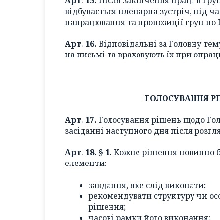
Арт. 15.
Після закінчення праці в груп
відбувається пленарна зустріч, під ч
напрацювання та пропозиції груп по Г
Арт. 16.
Відповідальні за Головну тем
на письмі та враховують їх при опра
ГОЛОСУВАННЯ Р
Арт. 17.
Голосування рішень щодо Гол
засіданні наступного дня після розгл
Арт. 18. § 1.
Кожне рішення повинно б
елементи:
завдання, яке слід виконати;
рекомендувати структуру чи осо
рішення;
часові рамки його виконання;