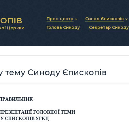
ОПІВ
Прес-центр
Синод Єпископів
Голова Синоду
Секретар Синоду
кої Церкви
Новини та анонси
Статут Синоду Єписко
Інтерв’ю та коментарі
Регламент Синоду Єп
Проповіді та промови
Положення про Голов
Молитовне прикликанн
Синодальні органи
Секретаріат Синоду
Контактна інформація
 тему Синоду Єпископів
ПРАВИЛЬНИК
ПРЕЗЕНТАЦІЇ ГОЛОВНОЇ ТЕМИ
У ЄПИСКОПІВ УГКЦ