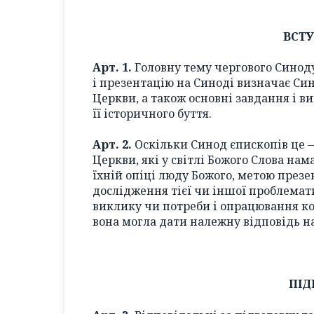
ВСТ
Арт. 1.
Головну тему чергового Синоду 
і презентацію на Синоді визначає Син
Церкви, а також основні завдання і в
її історичного буття.
Арт. 2.
Оскільки Синод єпископів це —
Церкви, які у світлі Божого Слова на
їхній опіці люду Божого, метою презе
дослідження тієї чи іншої проблемати
виклику чи потреби і опрацювання ко
вона могла дати належну відповідь на
ПІД