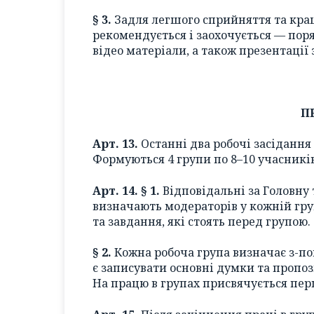
§ 3.
Задля легшого сприйняття та кра
рекомендується і заохочується — пор
відео матеріали, а також презентації
П
Арт. 13.
Останні два робочі засідання
Формуються 4 групи по 8–10 учасникі
Арт. 14. § 1.
Відповідальні за Головну 
визначають модераторів у кожній гру
та завдання, які стоять перед групою.
§ 2.
Кожна робоча група визначає з-по
є записувати основні думки та пропоз
На працю в групах присвячується пер