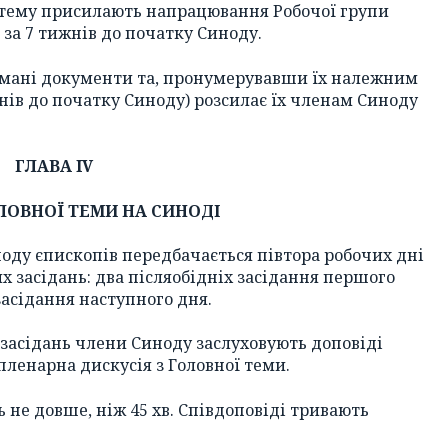
у тему присилають напрацювання Робочої групи
 за 7 тижнів до початку Синоду.
имані документи та, пронумерувавши їх належним
жнів до початку Синоду) розсилає їх членам Синоду
ГЛАВА IV
ЛОВНОЇ ТЕМИ НА СИНОДІ
оду єпископів передбачається півтора робочих дні
их засідань: два післяобідніх засідання першого
 засідання наступного дня.
засідань члени Синоду заслуховують доповіді
пленарна дискусія з Головної теми.
 не довше, ніж 45 хв. Співдоповіді тривають