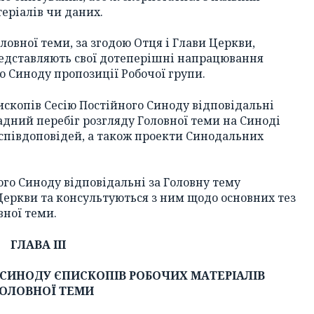
еріалів чи даних.
ловної теми, за згодою Отця і Глави Церкви,
редставляють свої дотеперішні напрацювання
о Синоду пропозиції Робочої групи.
скопів Сесію Постійного Синоду відповідальні
адний перебіг розгляду Головної теми на Синоді
 співдоповідей, а також проекти Синодальних
ого Синоду відповідальні за Головну тему
 Церкви та консультуються з ним щодо основних тез
вної теми.
ГЛАВА ІІІ
 СИНОДУ ЄПИСКОПІВ РОБОЧИХ МАТЕРІАЛІВ
ГОЛОВНОЇ ТЕМИ