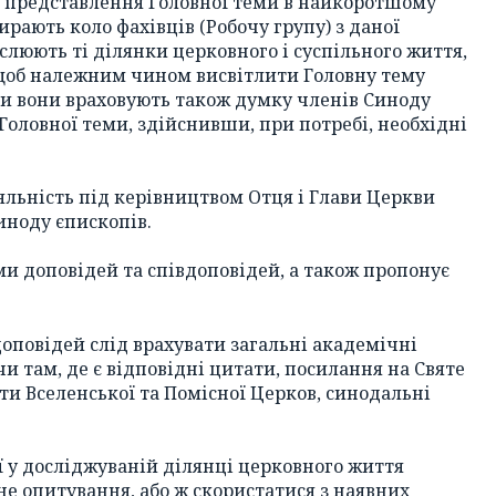
а представлення Головної теми в найкоротшому
рають коло фахівців (Робочу групу) з даної
слюють ті ділянки церковного і суспільного життя,
, щоб належним чином висвітлити Головну тему
ки вони враховують також думку членів Синоду
Головної теми, здійснивши, при потребі, необхідні
яльність під керівництвом Отця і Глави Церкви
Синоду єпископів.
и доповідей та співдоповідей, а також пропонує
доповідей слід врахувати загальні академічні
чи там, де є відповідні цитати, посилання на Святе
ти Вселенської та Помісної Церков, синодальні
ї у досліджуваній ділянці церковного життя
не опитування, або ж скористатися з наявних