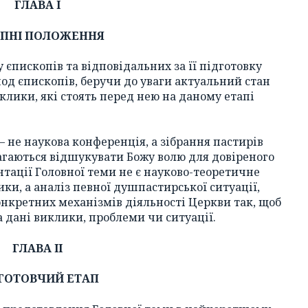
ГЛАВА І
УПНІ ПОЛОЖЕННЯ
єпископів та відповідальних за її підготовку
од єпископів, беручи до уваги актуальний стан
иклики, які стоять перед нею на даному етапі
 не наукова конференція, а зібрання пастирів
магаються відшукувати Божу волю для довіреного
нтації Головної теми не є науково-теоретичне
ки, а аналіз певної душпастирської ситуації,
нкретних механізмів діяльності Церкви так, щоб
 дані виклики, проблеми чи ситуації.
ГЛАВА ІІ
ГОТОВЧИЙ ЕТАП