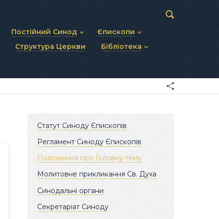
Постійний Синод
Єпископи
Структура Церкви
Бібліотека
пів
Статут Постійного Синоду
Діючі єпископи
ископів
Персональний склад
Єпископи-ємерити
Документи
ну тему
Минулі склади
Усопші єпископи
Фоторепортажі
я Св. Духа
Відеоматеріали
Матеріали Синодів
Партикулярне право УГКЦ
Статут Синоду Єпископів
Регламент Синоду Єпископів
Положення про Головну тему
Молитовне прикликання Св. Духа
Синодальні органи
Секретаріат Синоду