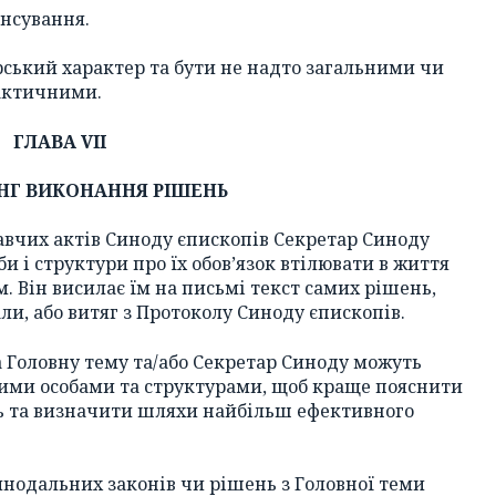
ансування.
ький характер та бути не надто загальними чи
актичними.
ГЛАВА VII
НГ ВИКОНАННЯ РІШЕНЬ
вчих актів Синоду єпископів Секретар Синоду
и і структури про їх обов’язок втілювати в життя
 Він висилає їм на письмі текст самих рішень,
ли, або витяг з Протоколу Синоду єпископів.
 Головну тему та/або Секретар Синоду можуть
еними особами та структурами, щоб краще пояснити
нь та визначити шляхи найбільш ефективного
нодальних законів чи рішень з Головної теми