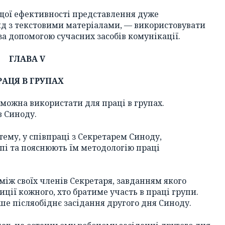
щої ефективності представлення дуже
яд з текстовими матеріалами, — використовувати
 за допомогою сучасних засобів комунікації.
ГЛАВА V
РАЦЯ В ГРУПАХ
 можна використати для праці в групах.
в Синоду.
тему, у співпраці з Секретарем Синоду,
пі та пояснюють їм методологію праці
між своїх членів Секретаря, завданням якого
иції кожного, хто братиме участь в праці групи.
ше післяобіднє засідання другого дня Синоду.