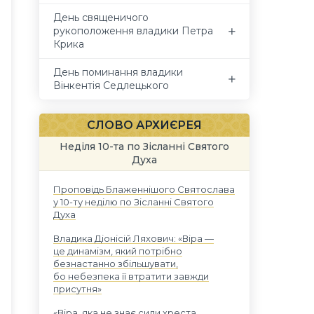
День священичого
рукоположення владики Петра
Крика
День поминання владики
Вінкентія Седлецького
СЛОВО АРХИЄРЕЯ
Неділя 10-та по Зісланні Святого
Духа
Проповідь Блаженнішого Святослава
у 10-ту неділю по Зісланні Святого
Духа
Владика Діонісій Ляхович: «Віра —
це динамізм, який потрібно
безнастанно збільшувати,
бо небезпека її втратити завжди
присутня»
«Віра, яка не знає сили хреста,