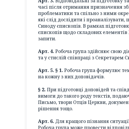
Арт. 3.
Відповідальні за підготовку т
часі після отримання призначення зби
проблематики та спільно з ними окре
які слід дослідити і проаналізувати
Синоду єпископів. В рамках підготов
єпископів щодо складових елементів 
запити.
Арт. 4.
Робоча група здійснює свою ді
та у стислій співпраці з Секретарем 
Арт. 5. § 1.
Робоча група формулює тем
на кожну з них доповідачів.
§ 2.
При підготовці доповідей та спів
вимоги до такого роду текстів, подаю
Письмо, твори Отців Церкви, докумен
рішення тощо.
Арт. 6.
Для кращого пізнання ситуаці
Робоча група може провести відповід