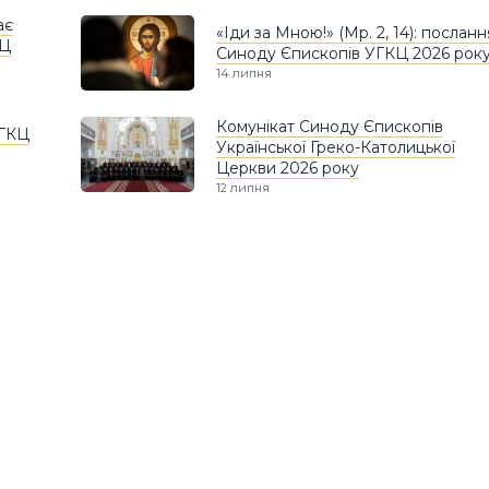
ає
«Іди за Мною!» (Мр. 2, 14): посланн
КЦ
Синоду Єпископів УГКЦ 2026 рок
14 липня
Комунікат Синоду Єпископів
УГКЦ
Української Греко-Католицької
Церкви 2026 року
12 липня