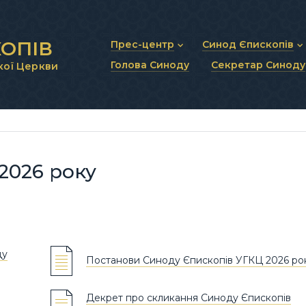
ОПІВ
Прес-центр
Синод Єпископів
Голова Синоду
Секретар Синоду
кої Церкви
Новини та анонси
Статут Синоду Єписко
Інтерв’ю та коментарі
Регламент Синоду Єп
Проповіді та промови
Положення про Голов
Молитовне прикликанн
Синодальні органи
Секретаріат Синоду
Контактна інформація
2026 року
ду
Постанови Синоду Єпископів УГКЦ 2026 ро
Декрет про скликання Синоду Єпископів