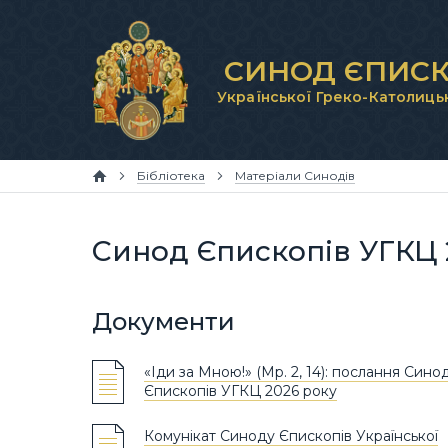
СИНОД ЄПИСК
Української Греко-Католиць
Бібліотека
Матеріали Синодів
Синод Єпископів УГКЦ 
Документи
«Іди за Мною!» (Мр. 2, 14): послання Сино
Єпископів УГКЦ 2026 року
Комунікат Синоду Єпископів Української