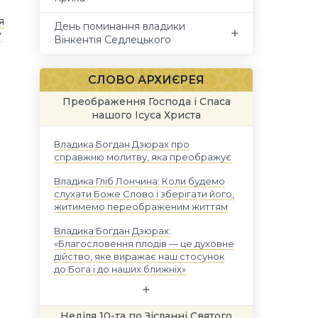
я
День поминання владики
у
Вінкентія Седлецького
СЛОВО АРХИЄРЕЯ
Преображення Господа і Спаса
нашого Ісуса Христа
Владика Богдан Дзюрах про
справжню молитву, яка преображує
Владика Гліб Лончина: Коли будемо
слухати Боже Слово і зберігати його,
житимемо переображеним життям
Владика Богдан Дзюрах:
«Благословення плодів — це духовне
дійство, яке виражає наш стосунок
до Бога і до наших ближніх»
Неділя 10-та по Зісланні Святого