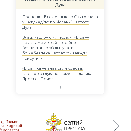
Духа
Проповідь Блаженнішого Святослава
у 10-ту неділю по Зісланні Святого
Духа
Владика Діонісій Ляхович: «Віра —
це динамізм, який потрібно
безнастанно збільшувати,
бо небезпека її втратити завжди
присутня»
«Віра, яка не знає сили хреста,
є невірою і лукавством», — владика
Ярослав Приріз