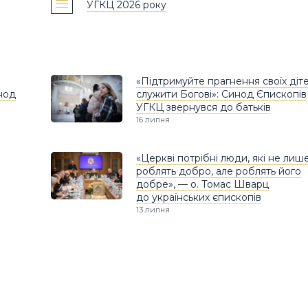
УГКЦ 2026 року
«Підтримуйте прагнення своїх діт
инод
служити Богові»: Синод Єпископів
УГКЦ звернувся до батьків
16 липня
«Церкві потрібні люди, які не лиш
роблять добро, але роблять його
добре», — о. Томас Шварц
до українських єпископів
13 липня