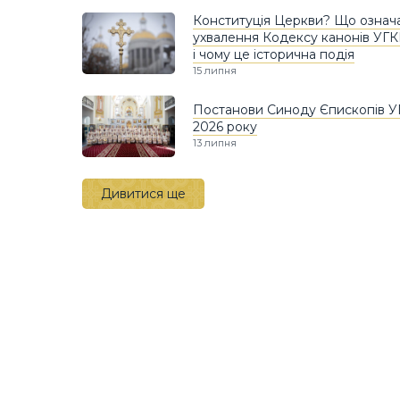
Конституція Церкви? Що означ
ухвалення Кодексу канонів УГ
і чому це історична подія
15 липня
Постанови Синоду Єпископів 
2026 року
13 липня
Дивитися ще