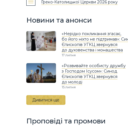
Греко-Католицької Церкви 2026 року
Новини та анонси
«Нерідко покликання згасає,
бо його ніхто не підтримав»: С
Єпископів УГКЦ звернувся
до духовенства і монашества
17 липня
«Розвивайте особисту дружбу
з Господом Ісусом»: Синод
Єпископів УГКЦ звернувся
до молоді
15 липня
Дивитися ще
Проповіді та промови