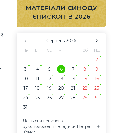
МАТЕРІАЛИ СИНОДУ
ЄПИСКОПІВ 2026
ей
Серпень
2026
Пн
Вт
Ср
Чт
Пт
Сб
Нд
1
2
е
3
4
5
6
7
8
9
10
11
12
13
14
15
16
17
18
19
20
21
22
23
24
25
26
27
28
29
30
31
День священичого
рукоположення владики Петра
Крика