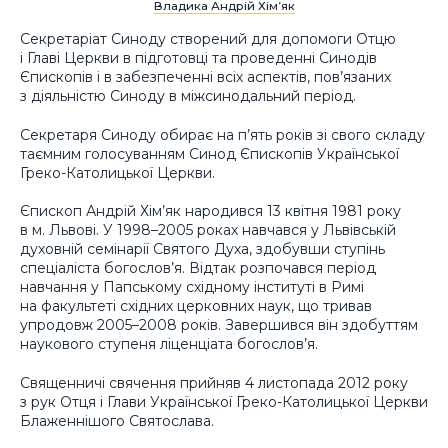
Владика Андрій Хім’як
Секретаріат Синоду створений для допомоги Отцю
і Главі Церкви в підготовці та проведенні Синодів
Єпископів і в забезпеченні всіх аспектів, пов’язаних
з діяльністю Синоду в міжсинодальний період.
Секретаря Синоду обирає на п’ять років зі свого складу
таємним голосуванням Синод Єпископів Української
Греко-Католицької Церкви.
Єпископ Андрій Хім’як народився 13 квітня 1981 року
в м. Львові. У 1998–2005 роках навчався у Львівській
духовній семінарії Святого Духа, здобувши ступінь
спеціаліста богослов’я. Відтак розпочався період
навчання у Папському східному інституті в Римі
на факультеті східних церковних наук, що тривав
упродовж 2005–2008 років. Завершився він здобуттям
наукового ступеня ліценціата богослов’я.
Священничі свячення прийняв 4 листопада 2012 року
з рук Отця і Глави Української Греко-Католицької Церкви
Блаженнішого Святослава.