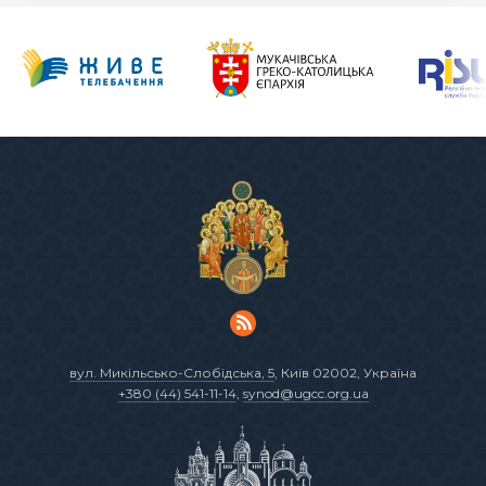
вул. Микільсько-Слобідська, 5
, Київ 02002, Україна
+380 (44) 541-11-14
,
synod@ugcc.org.ua