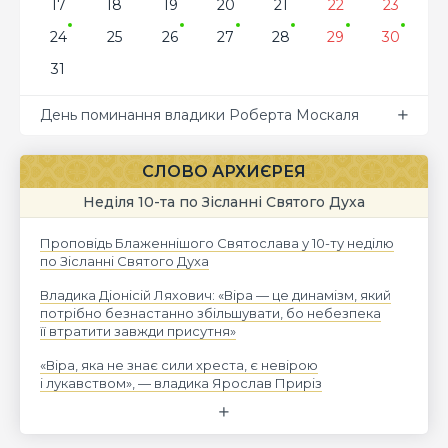
17
18
19
20
21
22
23
24
25
26
27
28
29
30
31
День поминання владики Роберта Москаля
СЛОВО АРХИЄРЕЯ
Неділя 10-та по Зісланні Святого Духа
Проповідь Блаженнішого Святослава у 10-ту неділю
по Зісланні Святого Духа
Владика Діонісій Ляхович: «Віра — це динамізм, який
потрібно безнастанно збільшувати, бо небезпека
її втратити завжди присутня»
«Віра, яка не знає сили хреста, є невірою
і лукавством», — владика Ярослав Приріз