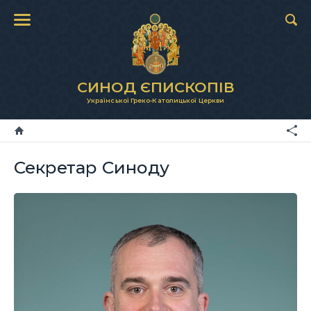
СИНОД ЄПИСКОПІВ
Української Греко-Католицької Церкви
Секретар Синоду