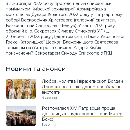
3 листопада 2022 року проголошений єпископом-
помічником Київської архиєпархії. Архиєрейська
хіротонія відбулася 19 лютого 2023 року у Патріаршому
соборі Воскресіння Христового (головний святитель —
Блаженніший Святослав Шевчук). У квітні 2021 року
обраний в. о. Секретаря Синоду Єпископів УГКЦ.
21 березня 2023 року Декретом Отця і Глави Української
Греко-Католицької Церкви Блаженнішого Святослава
терміном на п’ять років єпископ Андрій Хім’як
призначений Секретарем Синоду Єпископів УГКЦ.
Новини та анонси
Любов, молитва і віра: єпископ Богдан
Дзюрах про те, що допомагає Україні
вистояти
4 серпня
Розпочалася XIV Патріарша проща
до Галицької чудотворної ікони Матері
Божої
1 серпня