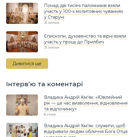
Понад дві тисячі паломників взяли
участь у 100-х молитовних чуваннях
у Старуні
31 липня
Єпископи, духовенство та вірні взяли
участь у прощі до Прилбич
31 липня
Дивитися ще
Інтерв’ю та коментарі
Владика Андрій Хім’як: «Ювілейний
рік — це час визволення, відновлення
та відпочинку»
6 січня
Владика Андрій Хімʼяк: служити, щоб
відкривати людям обличчя Бога Отця