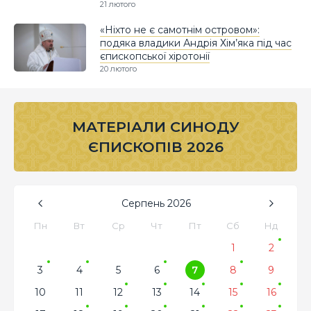
21 лютого
«Ніхто не є самотнім островом»:
подяка владики Андрія Хім’яка під час
єпископської хіротонії
20 лютого
МАТЕРІАЛИ СИНОДУ
ЄПИСКОПІВ 2026
Серпень
2026
Пн
Вт
Ср
Чт
Пт
Сб
Нд
1
2
3
4
5
6
7
8
9
10
11
12
13
14
15
16