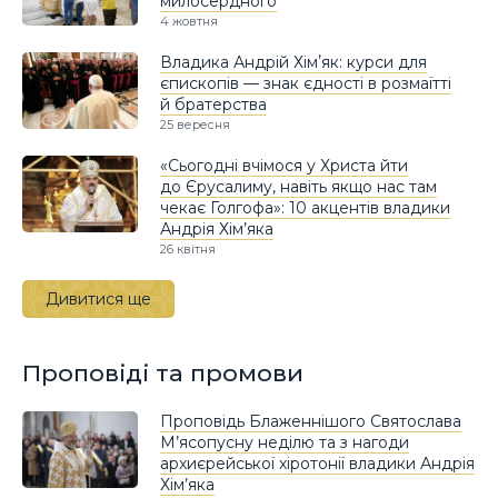
милосердного
4 жовтня
Владика Андрій Хімʼяк: курси для
єпископів — знак єдності в розмаїтті
й братерства
25 вересня
«Сьогодні вчімося у Христа йти
до Єрусалиму, навіть якщо нас там
чекає Голгофа»: 10 акцентів владики
Андрія Хім’яка
26 квітня
Дивитися ще
Проповіді та промови
Проповідь Блаженнішого Святослава
М’ясопусну неділю та з нагоди
архиєрейської хіротонії владики Андрія
Хім’яка