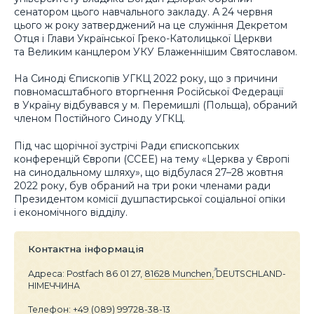
сенатором цього навчального закладу. А 24 червня
цього ж року затверджений на це служіння Декретом
Отця і Глави Української Греко-Католицької Церкви
та Великим канцлером УКУ Блаженнішим Святославом.
На Синоді Єпископів УГКЦ 2022 року, що з причини
повномасштабного вторгнення Російської Федерації
в Україну відбувався у м. Перемишлі (Польща), обраний
членом Постійного Синоду УГКЦ.
Під час щорічної зустрічі Ради єпископських
конференцій Європи (CCEE) на тему «Церква у Європі
на синодальному шляху», що відбулася 27–28 жовтня
2022 року, був обраний на три роки членами ради
Президентом комісії душпастирської соціальної опіки
і економічного відділу.
Контактна інформація
Адреса: Postfach 86 01 27,
81628 Munchen,
DEUTSCHLAND-
НІМЕЧЧИНА
Телефон:
+49 (089) 99728-38-13