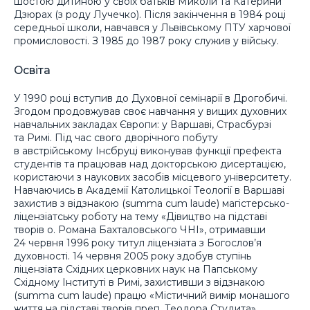
шостою дитиною у своїх батьків Миколи та Катерини
Дзюрах (з роду Лучечко). Після закінчення в 1984 році
середньої школи, навчався у Львівському ПТУ харчової
промисловості. З 1985 до 1987 року служив у війську.
Освіта
У 1990 році вступив до Духовної семінарії в Дрогобичі.
Згодом продовжував своє навчання у вищих духовних
навчальних закладах Європи: у Варшаві, Страсбурзі
та Римі. Під час свого дворічного побуту
в австрійському Інсбруці виконував функції префекта
студентів та працював над докторською дисертацією,
користаючи з наукових засобів місцевого університету.
Навчаючись в Академії Католицької Теології в Варшаві
захистив з відзнакою (summa cum laude) магістерсько-
ліцензіатську роботу на тему «Дівицтво на підставі
творів о. Романа Бахталовського ЧНІ», отримавши
24 червня 1996 року титул ліцензіата з Богослов’я
духовності. 14 червня 2005 року здобув ступінь
ліцензіата Східних церковних наук на Папському
Східному Інституті в Римі, захистивши з відзнакою
(summa cum laude) працю «Містичний вимір монашого
життя на підставі творів преп. Теодора Студита».