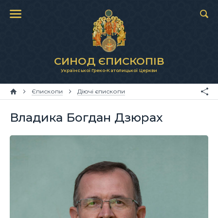
СИНОД ЄПИСКОПІВ
Української Греко-Католицької Церкви
Єпископи
Діючі єпископи
Владика Богдан Дзюрах