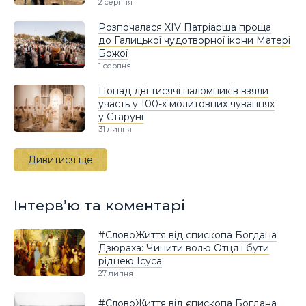
2 серпня
Розпочалася XIV Патріарша проща
до Галицької чудотворної ікони Матері
Божої
1 серпня
Понад дві тисячі паломників взяли
участь у 100-х молитовних чуваннях
у Старуні
31 липня
Дивитися ще
Інтерв’ю та коментарі
#СловоЖиття від єпископа Богдана
Дзюраха: Чинити волю Отця і бути
ріднею Ісуса
27 липня
#СловоЖиття від єпископа Богдана