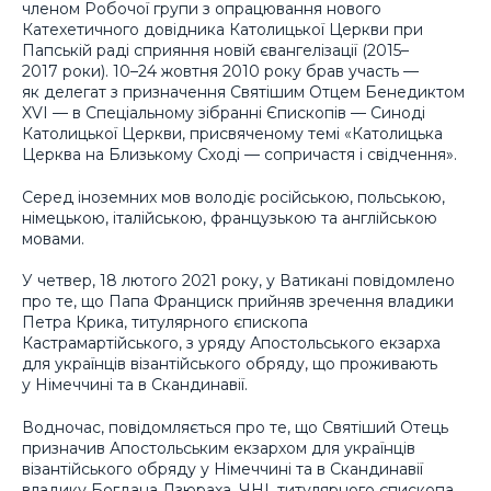
членом Робочої групи з опрацювання нового
Катехетичного довідника Католицької Церкви при
Папській раді сприяння новій євангелізації (2015–
2017 роки). 10–24 жовтня 2010 року брав участь —
як делегат з призначення Святішим Отцем Бенедиктом
XVI — в Спеціальному зібранні Єпископів — Синоді
Католицької Церкви, присвяченому темі «Католицька
Церква на Близькому Сході — сопричастя і свідчення».
Серед іноземних мов володіє російською, польською,
німецькою, італійською, французькою та англійською
мовами.
У четвер, 18 лютого 2021 року, у Ватикані повідомлено
про те, що Папа Франциск прийняв зречення владики
Петра Крика, титулярного єпископа
Кастрамартійського, з уряду Апостольського екзарха
для українців візантійського обряду, що проживають
у Німеччині та в Скандинавії.
Водночас, повідомляється про те, що Святіший Отець
призначив Апостольським екзархом для українців
візантійського обряду у Німеччині та в Скандинавії
владику Богдана Дзюраха, ЧНІ, титулярного єпископа