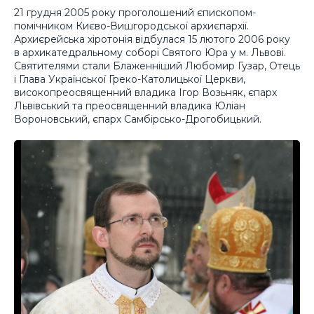
21 грудня 2005 року проголошений єпископом-
помічником Києво-Вишгородської архиєпархії.
Архиєрейська хіротонія відбулася 15 лютого 2006 року
в архикатедральному соборі Святого Юра у м. Львові.
Святителями стали Блаженніший Любомир Гузар, Отець
і Глава Української Греко-Католицької Церкви,
високопреосвященний владика Ігор Возьняк, єпарх
Львівський та преосвященний владика Юліан
Вороновський, єпарх Самбірсько-Дрогобицький.