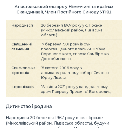
Апостольський екзарх у Німеччині та країнах
Скандинавії, Член Постійного Синоду УГКЦ
Народився
20 березня 1967 року у с. Гірське
(Миколаївський район, Львівська
область).
Священичі
17 березня 1991 року із рук
свячення
преосвященного владики Юліана
Вороновського, єпарха Самбірсько-
Дрогобицького.
Єпископська
15 лютого 2006 року в
хіротонія
архикатедральному соборі Святого
Юра у Львові.
Інтронізація
18 квітня 2021 року у катедральному
храмі Покрову Пресвятої Богородиці.
Дитинство і родина
Народився 20 березня 1967 року в селі Гірське
(Миколаївський район, Львівська область), будучи