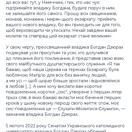
до всіх вас тут, у Німеччині, і тих, хто нас чує:
підтримайте владику Богдана, будьте поруч із ним,
не залишайте його самого. Прошу всіх священників,
монахів, монахинь і мирян цього екзархату: прийміть
вашого нового владику, бо він приходить не для того,
щоб верховодити чи утискати. Нехай завдяки вашій
молитві та співпраці цей екзархат стане великим».
У свою чергу, преосвященний владика Богдан Дзюрах
подякував усім присутнім та усім, хто долучився
до плекання його покликання, й представив свою візію
свого майбутнього душпастирського служіння. «Я так
бажаю, щоб наша Церква на теренах Екзархату була
люблячою Матір’ю для всіх без винятку людей,
а ми усі — щоб щораз більше зростали і відновлялися
в любові […]. А нині хочу вислати вам коротке
повідомлення, коротке „смс“, утворене з перших літер
трьох слів, в яких бажаю вкласти моє бачення перших
кроків у цьому новому періоді свого життя: отож, моє
смс-повідомлення це —
С
лухати-
М
олитися-
С
лужити», —
зазначив владика Богдан Дзюрах.
5 лютого 2022 року Сенатом Українського католицького
університету владика Богдан Дзюрах обраний