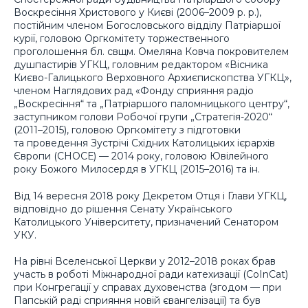
Воскресіння Христового у Києві (2006–2009 р. р.),
постійним членом Богословського відділу Патріаршої
курії, головою Оргкомітету торжественного
проголошення бл. свщм. Омеляна Ковча покровителем
душпастирів УГКЦ, головним редактором «Вісника
Києво-Галицького Верховного Архиєпископства УГКЦ»,
членом Наглядових рад «Фонду сприяння радіо
„Воскресіння“ та „Патріаршого паломницького центру“,
заступником голови Робочої групи „Стратегія-2020“
(2011–2015), головою Оргкомітету з підготовки
та проведення Зустрічі Східних Католицьких ієрархів
Європи (СНОСЕ) — 2014 року, головою Ювілейного
року Божого Милосердя в УГКЦ (2015–2016) та ін.
Від 14 вересня 2018 року Декретом Отця і Глави УГКЦ,
відповідно до рішення Сенату Українського
Католицького Університету, призначений Сенатором
УКУ.
На рівні Вселенської Церкви у 2012–2018 роках брав
участь в роботі Міжнародної ради катехизації (CoInCat)
при Конгрегації у справах духовенства (згодом — при
Папській раді сприяння новій євангелізації) та був