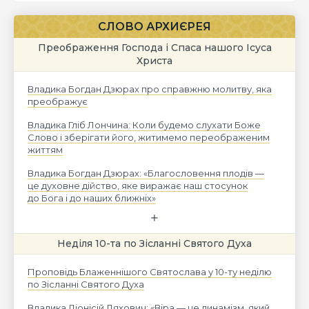
СЛОВО АРХИЄРЕЯ
Преображення Господа і Спаса нашого Ісуса
Христа
Владика Богдан Дзюрах про справжню молитву, яка
преображує
Владика Гліб Лончина: Коли будемо слухати Боже
Слово і зберігати його, житимемо переображеним
життям
Владика Богдан Дзюрах: «Благословення плодів —
це духовне дійство, яке виражає наш стосунок
до Бога і до наших ближніх»
Неділя 10-та по Зісланні Святого Духа
Проповідь Блаженнішого Святослава у 10-ту неділю
по Зісланні Святого Духа
Владика Діонісій Ляхович: «Віра — це динамізм, який