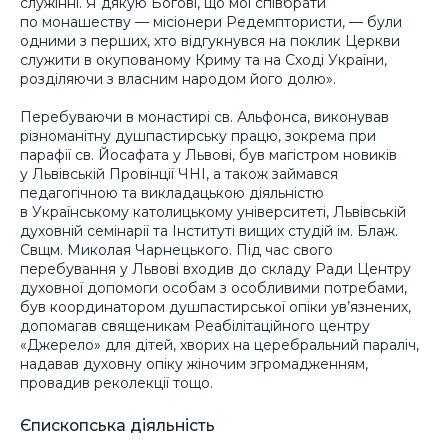
служінні. Я дякую Богові, що мої співбрати
по монашеству — місіонери Редемптористи, — були
одними з перших, хто відгукнувся на поклик Церкви
служити в окупованому Криму та на Сході України,
розділяючи з власним народом його долю».
Перебуваючи в монастирі св. Альфонса, виконував
різноманітну душпастирську працю, зокрема при
парафії св. Йосафата у Львові, був магістром новиків
у Львівській Провінції ЧНІ, а також займався
педагогічною та викладацькою діяльністю
в Українському католицькому університеті, Львівській
духовній семінарії та Інституті вищих студій ім. Блаж.
Свщм. Миколая Чарнецького. Під час свого
перебування у Львові входив до складу Ради Центру
духовної допомоги особам з особливими потребами,
був координатором душпастирської опіки ув’язнених,
допомагав священикам Реабілітаційного центру
«Джерело» для дітей, хворих на церебральний параліч,
надавав духовну опіку жіночим згромадженням,
провадив реколекції тощо.
Єпископська діяльність