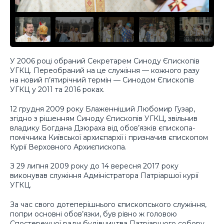
У 2006 році обраний Секретарем Синоду Єпископів
УГКЦ. Переобраний на це служіння — кожного разу
на новий п’ятирічний термін — Синодом Єпископів
УГКЦ у 2011 та 2016 роках.
12 грудня 2009 року Блаженніший Любомир Гузар,
згідно з рішенням Синоду Єпископів УГКЦ, звільнив
владику Богдана Дзюраха від обов’язків єпископа-
помічника Київської архиєпархії і призначив єпископом
Курії Верховного Архиєпископа.
З 29 липня 2009 року до 14 вересня 2017 року
виконував служіння Адміністратора Патріаршої курії
УГКЦ.
За час свого дотеперішнього єпископського служіння,
попри основні обов’язки, був рівно ж головою
Спостережної ради будівництва Патріаршого собору