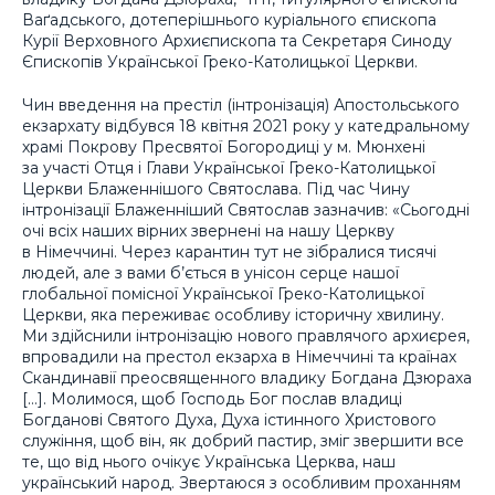
Ваґадського, дотеперішнього куріального єпископа
Курії Верховного Архиєпископа та Секретаря Синоду
Єпископів Української Греко-Католицької Церкви.
Чин введення на престіл (інтронізація) Апостольського
екзархату відбувся 18 квітня 2021 року у катедральному
храмі Покрову Пресвятої Богородиці у м. Мюнхені
за участі Отця і Глави Української Греко-Католицької
Церкви Блаженнішого Святослава. Під час Чину
інтронізації Блаженніший Святослав зазначив: «Сьогодні
очі всіх наших вірних звернені на нашу Церкву
в Німеччині. Через карантин тут не зібралися тисячі
людей, але з вами б’ється в унісон серце нашої
глобальної помісної Української Греко-Католицької
Церкви, яка переживає особливу історичну хвилину.
Ми здійснили інтронізацію нового правлячого архиєрея,
впровадили на престол екзарха в Німеччині та країнах
Скандинавії преосвященного владику Богдана Дзюраха
[…]. Молимося, щоб Господь Бог послав владиці
Богданові Святого Духа, Духа істинного Христового
служіння, щоб він, як добрий пастир, зміг звершити все
те, що від нього очікує Українська Церква, наш
український народ. Звертаюся з особливим проханням