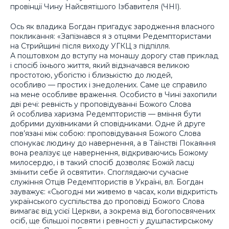
провінції Чину Найсвятішого Ізбавителя (ЧНІ).
Ось як владика Богдан пригадує зародження власного
покликання: «Запізнався я з отцями Редемптористами
на Стрийщині після виходу УГКЦ з підпілля.
А поштовхом до вступу на монашу дорогу став приклад
і спосіб їхнього життя, який відзначався великою
простотою, убогістю і близькістю до людей,
особливо — простих і знедолених. Саме це справило
на мене особливе враження. Особисто в Чині захопили
дві речі: ревність у проповідуванні Божого Слова
й особлива харизма Редемптористів — вміння бути
добрими духівниками й сповідниками. Одне й друге
пов’язані між собою: проповідування Божого Слова
спонукає людину до навернення, а в Таїнстві Покаяння
вона реалізує це навернення, відкриваючись Божому
милосердю, і в такий спосіб дозволяє Божій ласці
змінити себе й освятити». Споглядаючи сучасне
служіння Отців Редемптористів в Україні, вл. Богдан
зауважує: «Сьогодні ми живемо в часах, коли відкритість
українського суспільства до проповіді Божого Слова
вимагає від усієї Церкви, а зокрема від богопосвячених
осіб, ще більшої посвяти і ревності у душпастирському