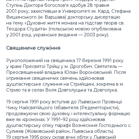
Ступінь Доктора богослов’я здобув 28 травня
2001 року, захистивши в Університеті ім. Кард. Стефана
Вишинського (м. Варшава) докторську дисертацію
на тему «Духовне життя монаха на підставі творів св.
Теодора Студита» (польською мовою опублікована
у 2001 році, українське видання — 2003 року).
Священиче служіння
Рукоположений на священика 17 березня 1991 року
у храмі Пресвятої Трійці у м. Дрогобич. Святитель —
Преосвященний владика Юліан Вороновський. Після
отримання священичих свячень здійснював
душпастирське служіння на Стрийщині, зокрема в м.
Стрию та в селах Воля Довголуцька та Довголука.
19 серпня 1991 року вступив до Львівської Провінції
Чину Найсвятійшого Ізбавителя (Редемптористи),
продовжуючи свою духовну і інтелектуальну формацію
вже як ієромонах. У 1991–92 році здійснював
душпастирську опіку парафії Вознесіння Господнього с.
Сулимів (Жовківський район, Львівська область).
19 серпня 1995 року склав вічні обіти у Львівській