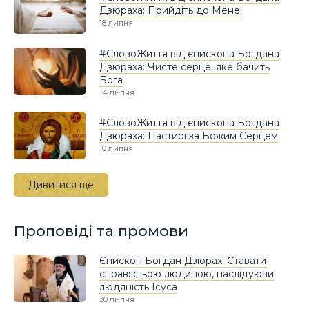
Дзюраха: Прийдіть до Мене
18 липня
#СловоЖиття від єпископа Богдана
Дзюраха: Чисте серце, яке бачить
Бога
14 липня
#СловоЖиття від єпископа Богдана
Дзюраха: Пастирі за Божим Серцем
10 липня
Дивитися ще
Проповіді та промови
Єпископ Богдан Дзюрах: Ставати
справжньою людиною, наслідуючи
людяність Ісуса
30 липня