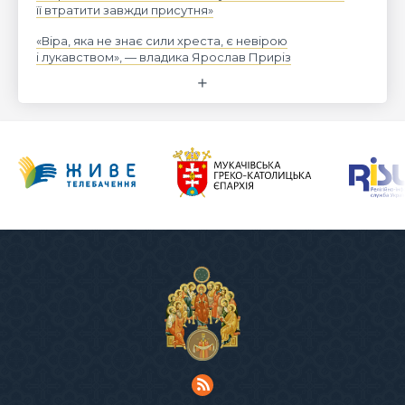
її втратити завжди присутня»
«Віра, яка не знає сили хреста, є невірою
і лукавством», — владика Ярослав Приріз