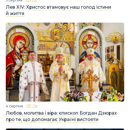
5 серпня
Лев XIV: Христос втамовує наш голод істини
й життя
4 серпня
Любов, молитва і віра: єпископ Богдан Дзюрах
про те, що допомагає Україні вистояти