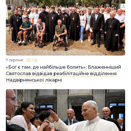
7 серпня
«Бог є там, де найбільше болить»: Блаженніший
Святослав відвідав реабілітаційне відділення
Надвірнянської лікарні