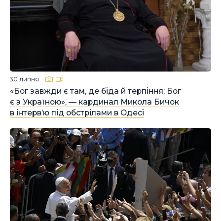
30 липня
«Бог завжди є там, де біда й терпіння; Бог
є з Україною», — кардинал Микола Бичок
в інтерв’ю під обстрілами в Одесі