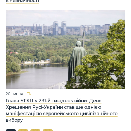
в незначності
20 липня
Глава УГКЦ у 231-й тиждень війни: День
Хрещення Русі-України став ще однією
маніфестацією європейського цивілізаційного
вибору