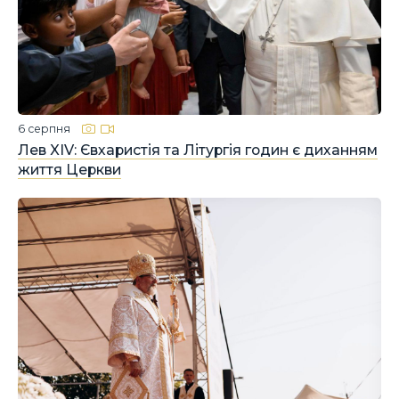
6 серпня
Лев XIV: Євхаристія та Літургія годин є диханням
життя Церкви