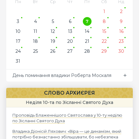
Пн
Вт
Ср
Чт
Пт
Сб
Нд
1
2
3
4
5
6
7
8
9
10
11
12
13
14
15
16
17
18
19
20
21
22
23
24
25
26
27
28
29
30
31
День поминання владики Роберта Москаля
СЛОВО АРХИЄРЕЯ
Неділя 10-та по Зісланні Святого Духа
Проповідь Блаженнішого Святослава у 10-ту неділю
по Зісланні Святого Духа
Владика Діонісій Ляхович: «Віра — це динамізм, який
потрібно безнастанно збільшувати, бо небезпека