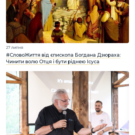
27 липня
#СловоЖиття від єпископа Богдана Дзюраха:
Чинити волю Отця і бути ріднею Ісуса