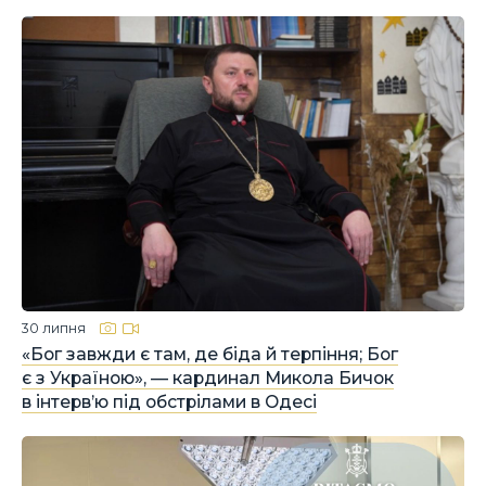
30 липня
«Бог завжди є там, де біда й терпіння; Бог
є з Україною», — кардинал Микола Бичок
в інтерв’ю під обстрілами в Одесі