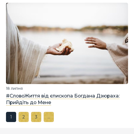
18 липня
#СловоЖиття від єпископа Богдана Дзюраха:
Прийдіть до Мене
1
2
3
…