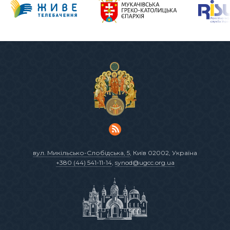
вул. Микільсько-Слобідська, 5
, Київ 02002, Україна
+380 (44) 541-11-14
,
synod@ugcc.org.ua