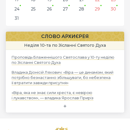
24
25
26
27
28
29
30
31
СЛОВО АРХИЄРЕЯ
Неділя 10-та по Зісланні Святого Духа
Проповідь Блаженнішого Святослава у 10-ту неділю
по Зісланні Святого Духа
Владика Діонісій Ляхович: «Віра — це динамізм, який
потрібно безнастанно збільшувати, бо небезпека
її втратити завжди присутня»
«Віра, яка не знає сили хреста, є невірою
і лукавством», — владика Ярослав Приріз