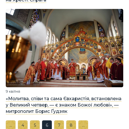
9 квітня
«Молитва, співи та сама Євхаристія, встановлена
у Великий четвер, — є знаком Божої любові», —
митрополит Борис Ґудзяк
…
4
5
6
7
8
…