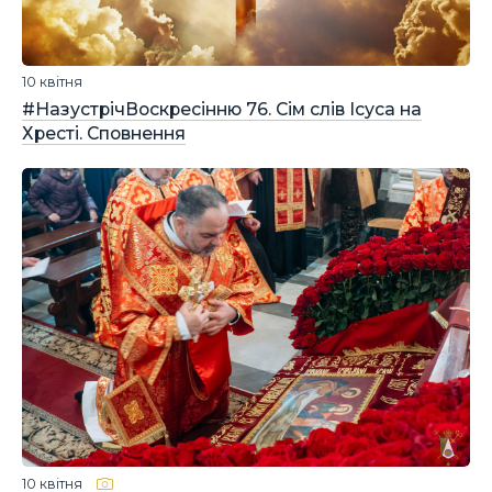
10 квітня
#НазустрічВоскресінню 76. Сім слів Ісуса на
Хресті. Сповнення
10 квітня