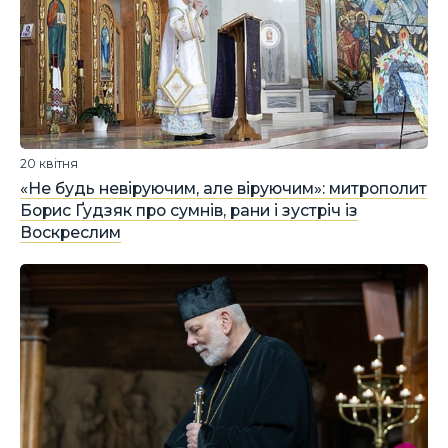
20 квітня
«Не будь невіруючим, але віруючим»: митрополит
Борис Ґудзяк про сумнів, рани і зустріч із
Воскреслим