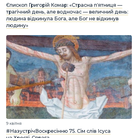
Єпископ Григорій Комар: «Страсна п’ятниця —
трагічний день, але водночас — величний день:
людина відкинула Бога, але Бог не відкинув
людину»
9 квітня
#НазустрічВоскресінню 75. Сім слів Ісуса
на Хресті. Спрага