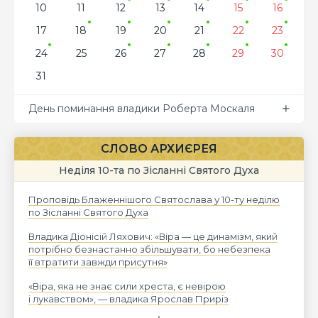
10
11
12
13
14
15
16
17
18
19
20
21
22
23
24
25
26
27
28
29
30
31
День поминання владики Роберта Москаля
СЛОВО АРХИЄРЕЯ
Неділя 10-та по Зісланні Святого Духа
Проповідь Блаженнішого Святослава у 10-ту неділю
по Зісланні Святого Духа
Владика Діонісій Ляхович: «Віра — це динамізм, який
потрібно безнастанно збільшувати, бо небезпека
її втратити завжди присутня»
«Віра, яка не знає сили хреста, є невірою
і лукавством», — владика Ярослав Приріз