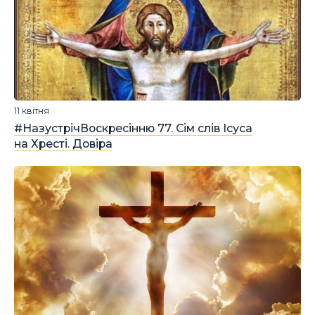
11 квітня
#НазустрічВоскресінню 77. Сім слів Ісуса
на Хресті. Довіра