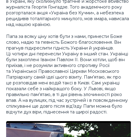
в Україні, яку сколихнуло трагічне й жорстоке вбивство
журналіста Георгія Ґонгадзе. Того академічного року
розгорталася акція «Україна без Кучми», а небезпека
рецидивів тоталітарного минулого, мов хмара, нависала
над нашою країною.
Папа за всяку ціну хотів бути з нами, принести Боже
слово, надію та певність Божого благословення. Він
прагнув підкреслити гідність України й українців.
Ці чотири дні перенесли Україну в інший стан. Українці
були захоплені Іваном Павлом ІІ. Вони хотіли, щоб він
приїхав, і не розуміли активного спротиву Росії
та Української Православної Церкви Московського
Патріархату самій ідеї цього візиту. Пам’ятаю, як про
це розповідав мені водій таксі в Києві. Самі українці
показали себе з найкращого боку. У Львові, якщо
правильно пам’ятаю, в ті дні рівень злочинності різко
впав. А на вулицях, під час зустрічей і в повсякденному
спілкуванні ще довго після від’їзду Папи можна було
відчути дух віри, піднесення та щирої радості.