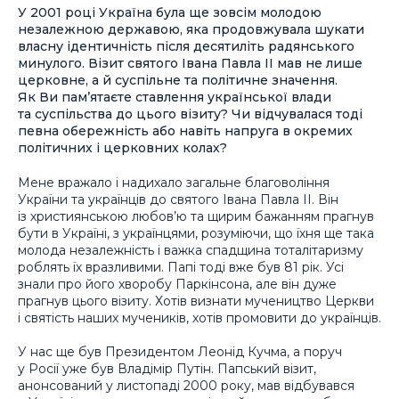
У 2001 році Україна була ще зовсім молодою
незалежною державою, яка продовжувала шукати
власну ідентичність після десятиліть радянського
минулого. Візит святого Івана Павла ІІ мав не лише
церковне, а й суспільне та політичне значення.
Як Ви пам’ятаєте ставлення української влади
та суспільства до цього візиту? Чи відчувалася тоді
певна обережність або навіть напруга в окремих
політичних і церковних колах?
Мене вражало і надихало загальне благовоління
України та українців до святого Івана Павла ІІ. Він
із християнською любов’ю та щирим бажанням прагнув
бути в Україні, з українцями, розуміючи, що їхня ще така
молода незалежність і важка спадщина тоталітаризму
роблять їх вразливими. Папі тоді вже був 81 рік. Усі
знали про його хворобу Паркінсона, але він дуже
прагнув цього візиту. Хотів визнати мучеництво Церкви
і святість наших мучеників, хотів промовити до українців.
У нас ще був Президентом Леонід Кучма, а поруч
у Росії уже був Владімір Путін. Папський візит,
анонсований у листопаді 2000 року, мав відбувався