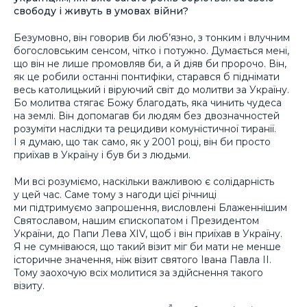
свободу і живуть в умовах війни?
Безумовно, він говорив би люб’язно, з тонким і влучним
богословським сенсом, чітко і потужно. Думається мені,
що він не лише промовляв би, а й діяв би пророчо. Він,
як це робили останні понтифіки, старався б піднімати
весь католицький і віруючий світ до молитви за Україну.
Бо молитва стягає Божу благодать, яка чинить чудеса
на землі. Він допомагав би людям без двозначностей
розуміти наслідки та рецидиви комуністичної тиранії.
І я думаю, що так само, як у 2001 році, він би просто
приїхав в Україну і був би з людьми.
Ми всі розуміємо, наскільки важливою є солідарність
у цей час. Саме тому з нагоди цієї річниці
ми підтримуємо запрошення, висловлені Блаженнішим
Святославом, нашим єпископатом і Президентом
України, до Папи Лева XIV, щоб і він приїхав в Україну.
Я не сумніваюся, що такий візит міг би мати не менше
історичне значення, ніж візит святого Івана Павла ІІ.
Тому заохочую всіх молитися за здійснення такого
візиту.