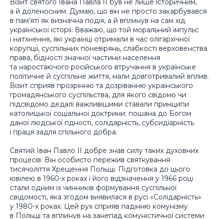
Візит святого Івана Павла ІІ був не лише історичним,
а й доленосним. Думаю, що він не просто закарбувався
в пам’яті як визначна подія, а й вплинув на сам хід
української історії. Вважаю, що той моральний імпульс
і натхнення, які українці отримали в час олігархічної
корупції, суспільних поневірянь, слабкості верховенства
права, бідності значної частини населення
та наростаючого російського втручання в українське
політичне й суспільне життя, мали довготривалий вплив.
Візит сприяв прозрінню та дозріванню українського
громадянського суспільства, для якого свідомо чи
підсвідомо дедалі важливішими ставали принципи
католицької соціальної доктрини: пошана до Богом
даної людської гідності, солідарність, субсидіарність
і праця задля спільного добра.
Святий Іван Павло ІІ добре знав силу таких духовних
процесів. Він особисто пережив святкування
тисячоліття Хрещення Польщі. Підготовка до цього
ювілею в 1960-х роках і його відзначення у 1966 році
стали одним із чинників формування суспільної
свідомості, яка згодом виявилася в русі «Солідарність»
у 1980-х роках. Цей рух сприяв падінню комунізму
в Польщі та вплинув на занепад комуністичної системи