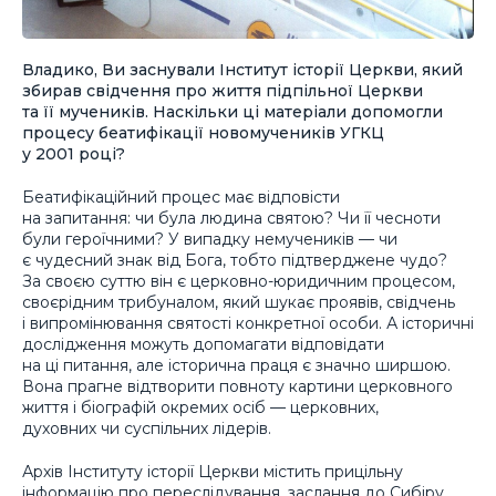
Владико, Ви заснували Інститут історії Церкви, який
збирав свідчення про життя підпільної Церкви
та її мучеників. Наскільки ці матеріали допомогли
процесу беатифікації новомучеників УГКЦ
у 2001 році?
Беатифікаційний процес має відповісти
на запитання: чи була людина святою? Чи її чесноти
були героїчними? У випадку немучеників — чи
є чудесний знак від Бога, тобто підтверджене чудо?
За своєю суттю він є церковно-юридичним процесом,
своєрідним трибуналом, який шукає проявів, свідчень
і випромінювання святості конкретної особи. А історичні
дослідження можуть допомагати відповідати
на ці питання, але історична праця є значно ширшою.
Вона прагне відтворити повноту картини церковного
життя і біографій окремих осіб — церковних,
духовних чи суспільних лідерів.
Архів Інституту історії Церкви містить прицільну
інформацію про переслідування, заслання до Сибіру,