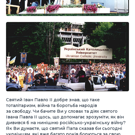
Святий Іван Павло ІІ добре знав, що таке
тоталітаризм, війна та боротьба народів
за свободу. Чи бачите Ви у словах та діях святого
Івана Павла ІІ щось, що допомагає зрозуміти, як він
дивився б на нинішню російсько-українську війну?
Як Ви думаєте, що святий Папа сказав би сьогодні
українцям, які вже багато років борються за свою