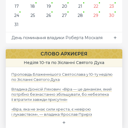
17
18
19
20
21
22
23
24
25
26
27
28
29
30
31
День поминання владики Роберта Москаля
СЛОВО АРХИЄРЕЯ
Неділя 10-та по Зісланні Святого Духа
Проповідь Блаженнішого Святослава у 10-ту неділю
по Зісланні Святого Духа
Владика Діонісій Ляхович: «Віра — це динамізм, який
потрібно безнастанно збільшувати, бо небезпека
її втратити завжди присутня»
«Віра, яка не знає сили хреста, є невірою
і лукавством», — владика Ярослав Приріз