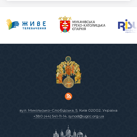
вул. Микільсько-Слобідська, 5
, Київ 02002, Україна
+380 (44) 541-11-14
,
synod@ugcc.org.ua