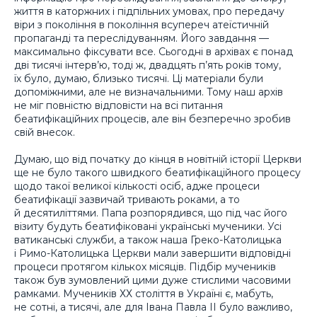
життя в каторжних і підпільних умовах, про передачу
віри з покоління в покоління всупереч атеїстичній
пропаганді та переслідуванням. Його завдання —
максимально фіксувати все. Сьогодні в архівах є понад
дві тисячі інтерв’ю, тоді ж, двадцять п’ять років тому,
їх було, думаю, близько тисячі. Ці матеріали були
допоміжними, але не визначальними. Тому наш архів
не міг повністю відповісти на всі питання
беатифікаційних процесів, але він безперечно зробив
свій внесок.
Думаю, що від початку до кінця в новітній історії Церкви
ще не було такого швидкого беатифікаційного процесу
щодо такої великої кількості осіб, адже процеси
беатифікації зазвичай тривають роками, а то
й десятиліттями. Папа розпорядився, що під час його
візиту будуть беатифіковані українські мученики. Усі
ватиканські служби, а також наша Греко-Католицька
і Римо-Католицька Церкви мали завершити відповідні
процеси протягом кількох місяців. Підбір мучеників
також був зумовлений цими дуже стислими часовими
рамками. Мучеників ХХ століття в Україні є, мабуть,
не сотні, а тисячі, але для Івана Павла ІІ було важливо,