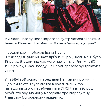
Ви мали нагоду неодноразово зустрічатися зі святим
Іваном Павлом ІІ особисто. Якими були ці зустрічі?
Перший раз я побачив Івана Павла
ІІ у
Філадельфійській катедрі
в 1979 році, коли мені було
18 років. Згодом, під час мого навчання в Римі у 1980–
1983 роках, я мав нагоду ще неодноразово зустрічатися
з ним.
У 1988–1989 роках я передавав Папі звіти про життя
Церкви та стан суспільства в радянській Україні
на підставі свого перебування в УРСР, а в 1995 році
особисто вручив йому матеріали про відроджену
Львівську богословську академію.