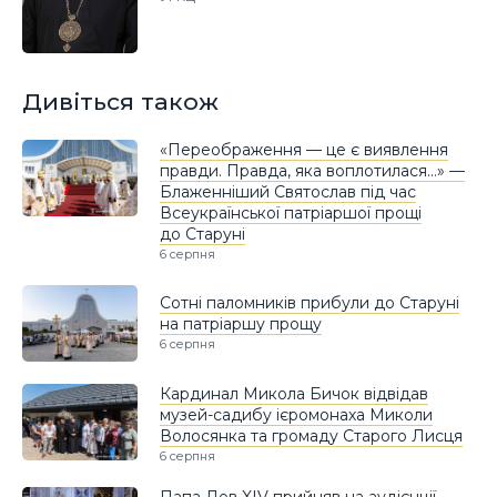
Дивіться також
«Переображення — це є виявлення
правди. Правда, яка воплотилася…» —
Блаженніший Святослав під час
Всеукраїнської патріаршої прощі
до Старуні
6 серпня
Сотні паломників прибули до Старуні
на патріаршу прощу
6 серпня
Кардинал Микола Бичок відвідав
музей-садибу ієромонаха Миколи
Волосянка та громаду Старого Лисця
6 серпня
Папа Лев XIV прийняв на аудієнції