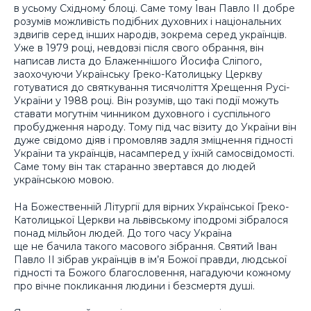
в усьому Східному блоці. Саме тому Іван Павло ІІ добре
розумів можливість подібних духовних і національних
здвигів серед інших народів, зокрема серед українців.
Уже в 1979 році, невдовзі після свого обрання, він
написав листа до Блаженнішого Йосифа Сліпого,
заохочуючи Українську Греко-Католицьку Церкву
готуватися до святкування тисячоліття Хрещення Русі-
України у 1988 році. Він розумів, що такі події можуть
ставати могутнім чинником духовного і суспільного
пробудження народу. Тому під час візиту до України він
дуже свідомо діяв і промовляв задля зміцнення гідності
України та українців, насамперед у їхній самосвідомості.
Саме тому він так старанно звертався до людей
українською мовою.
На Божественній Літургії для вірних Української Греко-
Католицької Церкви на львівському іподромі зібралося
понад мільйон людей. До того часу Україна
ще не бачила такого масового зібрання. Святий Іван
Павло ІІ зібрав українців в ім’я Божої правди, людської
гідності та Божого благословення, нагадуючи кожному
про вічне покликання людини і безсмертя душі.