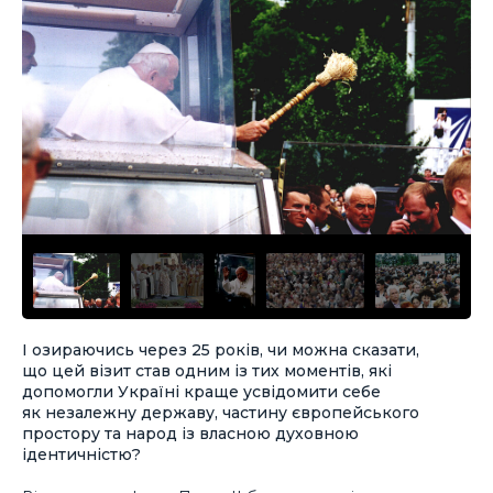
І озираючись через 25 років, чи можна сказати,
що цей візит став одним із тих моментів, які
допомогли Україні краще усвідомити себе
як незалежну державу, частину європейського
простору та народ із власною духовною
ідентичністю?