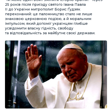
25 років після приїзду святого Івана Павла
ІІ до України митрополит Борис Ґудзяк
переконаний: це паломництво стало не лише
знаковою церковною подією, а й моральним
імпульсом, який допоміг українцям глибше
усвідомити власну гідність, свободу
та відповідальність за майбутнє своєї держави.