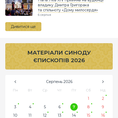
владику Дмитра Григорака
та спільноту «Дому милосердя»
6 серпня
Дивитися ще
МАТЕРІАЛИ СИНОДУ
ЄПИСКОПІВ 2026
Серпень
2026
Пн
Вт
Ср
Чт
Пт
Сб
Нд
1
2
3
4
5
6
7
8
9
10
11
12
13
14
15
16