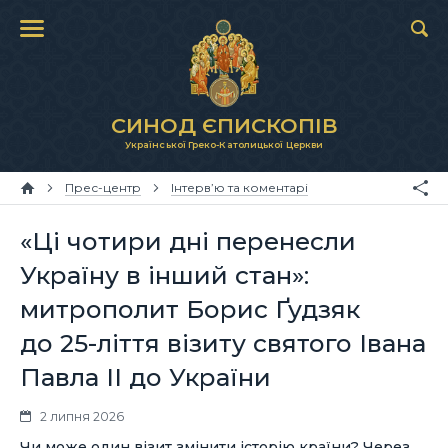
СИНОД ЄПИСКОПІВ
Української Греко-Католицької Церкви
Прес-центр
Інтерв’ю та коментарі
«Ці чотири дні перенесли
Україну в інший стан»:
митрополит Борис Ґудзяк
до 25-ліття візиту святого Івана
Павла ІІ до України
2 липня 2026
Чи може один візит змінити історію країни? Через