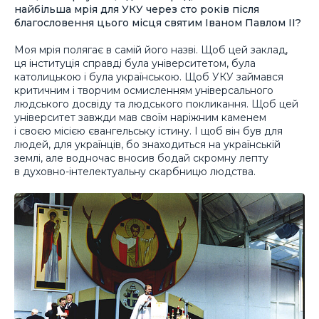
найбільша мрія для УКУ через сто років після
благословення цього місця святим Іваном Павлом ІІ?
Моя мрія полягає в самій його назві. Щоб цей заклад,
ця інституція справді була університетом, була
католицькою і була українською. Щоб УКУ займався
критичним і творчим осмисленням універсального
людського досвіду та людського покликання. Щоб цей
університет завжди мав своїм наріжним каменем
і своєю місією євангельську істину. І щоб він був для
людей, для українців, бо знаходиться на українській
землі, але водночас вносив бодай скромну лепту
в духовно-інтелектуальну скарбницю людства.