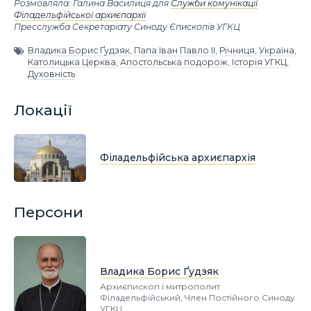
Розмовляла: Галина Василиця для
Служби комунікації
Філадельфійської архиєпархії
Пресслужба Секретаріату Синоду Єпископів УГКЦ
Владика Борис Ґудзяк
,
Папа Іван Павло ІІ
,
Річниця
,
Україна
,
Католицька Церква
,
Апостольська подорож
,
Історія УГКЦ
,
Духовність
Локації
Філадельфійська архиєпархія
Персони
Владика Борис Ґудзяк
Архиєпископ і митрополит
Філадельфійський, Член Постійного Синоду
УГКЦ