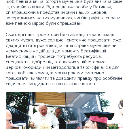
щоб певна значна когорта мучеників була визнана саме
під час його візиту. Відповідальні особи у Ватикані,
співпрацюючи з представниками наших Церков,
зосередилися на тих мучениках, чиї біографії та справи
вже певною мірою були опрацьовані.
Сьогодні наші промотори беатифікації та канонізації
святих мусять дуже солідно і системно працювати. Уже
двадцять п’ять років жодна інша справа мучеників чи
немучеників не дійшла до моменту беатифікації.
Беатифікаційні процеси потребують ресурсів,
спеціалістів, добре підготовлених у цій історико-
церковно-юридичній методології, а також фінансів для
того, щоб такі команди могли роками системно
працювати, виявляти та доводити правду про особливе
свідчення кандидатів на визнання святості.