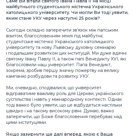
Саме Ви вітали святого Івана Павла ІІ на місці
майбутнього студентського містечка Українського
католицького університету. Чи могли Ви тоді уявити,
яким стане УКУ через наступні 25 років?
Сьогодні складно заперечити зв’язок між папським
візитом, благословенням землі під майбутнє
студентське містечко Українського католицького
університету та нову Львівську духовну семінарію
і подальшим розвитком цих інституцій. Ми дуже вдячні
святому Івану Павлу ІІ, а також папі Венедикту XVI, які
благословили наш університет. Папа Венедикт,
зокрема, зробив першу значну пожертву на велику
кампанію розбудови та розвитку УКУ.
Ми, очевидно, сподівалися, що університет
відіграватиме важливу роль для Церкви, українського
суспільства і навіть у міжнародному контексті. Однак
тоді важко було уявити, що це відбудеться настільки
швидко і на такому високому рівні. Думаю, важко
заперечити, що Боже благословення перебуває над
цими інституціями.
Якщо зазирнути ще далі вперед, якою є Ваша