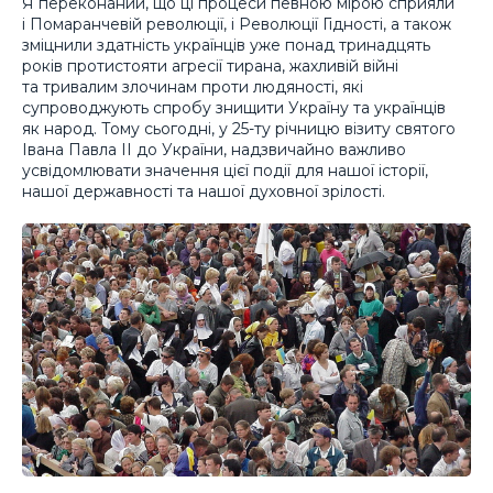
Я переконаний, що ці процеси певною мірою сприяли
і Помаранчевій революції, і Революції Гідності, а також
зміцнили здатність українців уже понад тринадцять
років протистояти агресії тирана, жахливій війні
та тривалим злочинам проти людяності, які
супроводжують спробу знищити Україну та українців
як народ. Тому сьогодні, у 25-ту річницю візиту святого
Івана Павла ІІ до України, надзвичайно важливо
усвідомлювати значення цієї події для нашої історії,
нашої державності та нашої духовної зрілості.