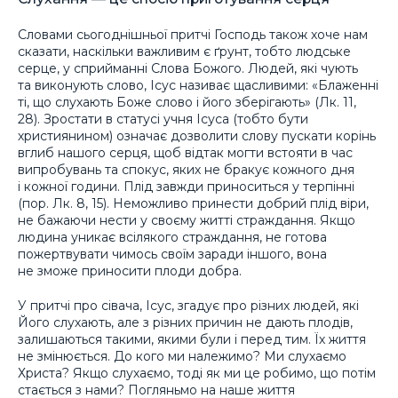
Словами сьогоднішньої притчі Господь також хоче нам
сказати, наскільки важливим є ґрунт, тобто людське
серце, у сприйманні Слова Божого. Людей, які чують
та виконують слово, Ісус називає щасливими: «Блаженні
ті, що слухають Боже слово і його зберігають» (Лк. 11,
28). Зростати в статусі учня Ісуса (тобто бути
християнином) означає дозволити слову пускати корінь
вглиб нашого серця, щоб відтак могти встояти в час
випробувань та спокус, яких не бракує кожного дня
і кожної години. Плід завжди приноситься у терпінні
(пор. Лк. 8, 15). Неможливо принести добрий плід віри,
не бажаючи нести у своєму житті страждання. Якщо
людина уникає всілякого страждання, не готова
пожертвувати чимось своїм заради іншого, вона
не зможе приносити плоди добра.
У притчі про сівача, Ісус, згадує про різних людей, які
Його слухають, але з різних причин не дають плодів,
залишаються такими, якими були і перед тим. Їх життя
не змінюється. До кого ми належимо? Ми слухаємо
Христа? Якщо слухаємо, тоді як ми це робимо, що потім
стається з нами? Погляньмо на наше життя