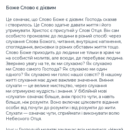
Боже Слово є дієвим
Це означає, що Слово Боже є дієвим: Господь сказав
і створилось. Це Слово здатне давати життя і його
утримувати. Христос є присутній у Слові Отця. Він сам
особисто промовляє до людини в різний спосіб: через
слухання Слова Божого, читання, внутрішнє натхнення,
споглядання, висновки із різних обставин життя тощо.
Слово Боже приходить до людини не тільки в храмі чи
на особистій молитві, але всюди, де перебуває людина.
Звернімо увагу на те, як ми слухаємо? Як слухаємо
ми Слово самого Господа? Як слухаємо ми один
одного? Як слухаємо ми голос нашої совісті? В нашому
житті слухання має дуже важливе значення. Вміння
слухати — це велике мистецтво, через слухання
ми отримуємо мудрість і знання. У біблійній мові
«слухати» означає більше, аніж просто чути, а навіть
більше, ніж розуміти. Воно включає цілковите відання
особи: від почути до розуміти і від розуміти до жити.
Слухати — означає чути, сприймати і виконувати волю
Небесного Отця.
Ісус у Господній молитві закликає всіх молитися: «Нехай