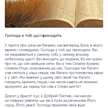
Господь є той, що приходить
У притчі про сіяча ми бачимо, насамперед, Бога, в якого
віримо і сповідуємо: Господь є той, що приходить. Він
не закривається у самому собі, у своєму вічному
небесному щасті. Він виходить до людини, бо ми чуємо
про те, що сіяч вийшов сіяти. Він є тим Словом Божим,
Словом Отця, скерованим до нас. Сьогодні так багато
слів сіються у наші серця, так багато пустомовства зараз
є у світі. Ми живемо у цьому світі, який так багато
говорить, кричить, пише, і ми часом навіть не можемо
зрозуміти, де серед тих слів є Слово життя?
Дорогі у Христі! Ісус є Добрий Пастир, і ми ніколи
не повинні уявляти, що ми є поза досягненням Його
слуху, Його уваги. Господь прихиляє своє вухо