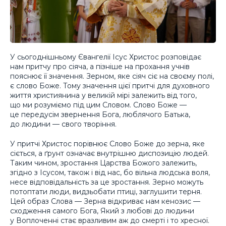
У сьогоднішньому Євангелії Ісус Христос розповідає
нам притчу про сіяча, а пізніше на прохання учнів
пояснює її значення. Зерном, яке сіяч сіє на своєму полі,
є слово Боже. Тому значення цієї притчі для духовного
життя християнина у великій мірі залежить від того,
що ми розуміємо під цим Словом. Слово Боже —
це передусім звернення Бога, люблячого Батька,
до людини — свого творіння.
У притчі Христос порівнює Слово Боже до зерна, яке
сіється, а ґрунт означає внутрішню диспозицію людей.
Таким чином, зростання Царства Божого залежить,
згідно з Ісусом, також і від нас, бо вільна людська воля,
несе відповідальність за це зростання. Зерно можуть
потоптати люди, видзьобати птиці, заглушити терня.
Цей образ Слова — Зерна відкриває нам кенозис —
сходження самого Бога, Який з любові до людини
у Воплоченні стає вразливим аж до смерті і то хресної.