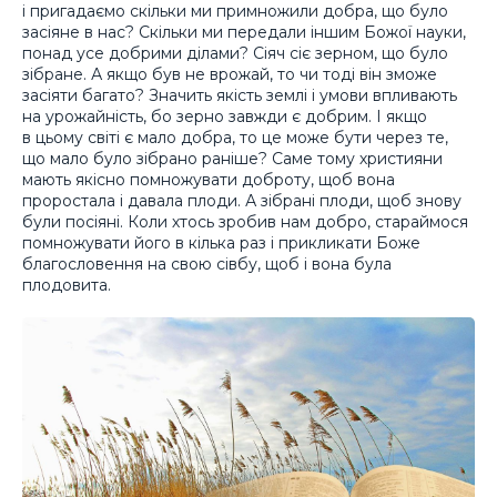
і пригадаємо скільки ми примножили добра, що було
засіяне в нас? Скільки ми передали іншим Божої науки,
понад усе добрими ділами? Сіяч сіє зерном, що було
зібране. А якщо був не врожай, то чи тоді він зможе
засіяти багато? Значить якість землі і умови впливають
на урожайність, бо зерно завжди є добрим. І якщо
в цьому світі є мало добра, то це може бути через те,
що мало було зібрано раніше? Саме тому християни
мають якісно помножувати доброту, щоб вона
проростала і давала плоди. А зібрані плоди, щоб знову
були посіяні. Коли хтось зробив нам добро, стараймося
помножувати його в кілька раз і прикликати Боже
благословення на свою сівбу, щоб і вона була
плодовита.