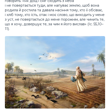
говорить: «Як дощ і сніг сходить з неба
і не повертається туди, але напуває землю, щоб вона
родила й ростила та давала насіння тому, хто її обсіває,
і хліб тому, хто їсть, отак і моє слово, що виходить у мене
з уст, не повертається до мене порожнім, але чинить те,
що я хочу, довершує те, за чим я його вислав» (Іс. 55,10–
11).