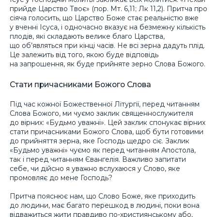
прийде Царство Твоє» (пор. Мт. 6,11; Лк 11,2). Притча про
сіяча голосить, що Царство Боже стає реальністю вже
у вченні Ісуса, і одночасно вказує на безмежну кількість
плодів, які складають велике благо Царства,
що об’являться при кінці часів. Не всі зерна дадуть плід.
Це залежить від того, якою буде відповідь
на запрошення, як буде прийняте зерно Слова Божого.
Стати причасниками Божого Слова
Під час кожної Божественної Літургії, перед читанням
Слова Божого, ми чуємо заклик священнослужителя
до вірних: «Будьмо уважні». Цей заклик спонукає вірних
стати причасниками Божого Слова, щоб бути готовими
до прийняття зерна, яке Господь щедро сіє. Заклик
«Будьмо уважні» чуємо як перед читанням Апостола,
так і перед читанням Євангелія. Важливо запитати
себе, чи дійсно я уважно вслухаюся у Слово, яке
промовляє до мене Господь?
Притча пояснює нам, що Слово Боже, яке приходить
до людини, має багато перешкод в людині, поки вона
відважиться жити правдиво по-християнському або,