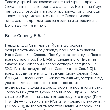
Також у притчі нас вражає до певної міри щедрість
Сіяча — він не жаліє зерна, а сіє всюди. Бог не нав’язує
нам своє слово, Він нам його пропонує. Тому Господь
знову і знову виходить сіяти своє Слово широко,
вдосталь і щедро для кожної людини яка покликана
Богом до життя вічного.
Боже Слово у Біблії
Перші рядки Євангелії св. Йоана Богослова
розкривають нам нову правду про Бога, називаючи
Його Словом — Словом, Яке було на початку і з Якого
все постало (пор. Йо.1, 1–5). Зі Священного Писання
знаємо, що Бог своїм Словом сотворив світ (пор. Пс.
32,6), Він підтримує цей світ Словом (пор. Євр. 1, 3) і,
врешті, судитиме в кінці часів світ Своїм Словом (пор.
Йо.12,48). Слово Боже — «живе та діяльне, гостріше від
усякого меча двосічного», воно проходить
аж до розділу душі й духа, суглобів та костяного мозку,
і розрізняє чуття та думки серця (пор. Євр 4,12). Воно
є «силою Божою на спасіння кожному, хто вірує» (Рим
1,16). Це — «слово життя» (Флп 2,16), «слово примирення»
(2 Кор 5,19), як твердить апостол Павло. А пророк Ісая