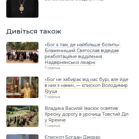
Дивіться також
«Бог є там, де найбільше болить»:
Блаженніший Святослав відвідав
реабілітаційне відділення
Надвірнянської лікарні
7 серпня
«Бог не забирає від нас бурі, але йде
в них з нами», — єпископ Володимир
Груца
7 серпня
Владика Василій Івасюк освятив
Хресну дорогу в урочищі Товстий Діл
у Яремче
7 серпня
Єпископ Богдан Дзюрах: