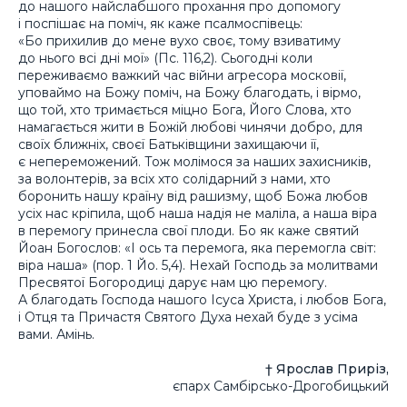
до нашого найслабшого прохання про допомогу
і поспішає на поміч, як каже псалмоспівець:
«Бо прихилив до мене вухо своє, тому взиватиму
до нього всі дні мої» (Пс. 116,2). Cьогодні коли
переживаємо важкий час війни агресора московії,
уповаймо на Божу поміч, на Божу благодать, і вірмо,
що той, хто тримається міцно Бога, Його Слова, хто
намагається жити в Божій любові чинячи добро, для
своїх ближніх, своєї Батьківщини захищаючи її,
є непереможений. Тож молімося за наших захисників,
за волонтерів, за всіх хто солідарний з нами, хто
боронить нашу країну від рашизму, щоб Божа любов
усіх нас кріпила, щоб наша надія не маліла, а наша віра
в перемогу принесла свої плоди. Бо як каже святий
Йоан Богослов: «І ось та перемога, яка перемогла світ:
віра наша» (пор. 1 Йо. 5,4). Нехай Господь за молитвами
Пресвятої Богородиці дарує нам цю перемогу.
А благодать Господа нашого Ісуса Христа, і любов Бога,
і Отця та Причастя Святого Духа нехай буде з усіма
вами. Амінь.
† Ярослав Приріз,
єпарх Самбірсько-Дрогобицький