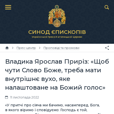
СИНОД ЄПИСКОПІВ
Української Греко-Католицької Церкви
Прес-центр
Проповіді та промови
Владика Ярослав Приріз: «Щоб
чути Слово Боже, треба мати
внутрішнє вухо, яке
налаштоване на Божий голос»
11 листопада 2022
«У притчі про сіяча ми бачимо, насамперед, Бога,
в якого віримо і сповідуємо: Господь є той,