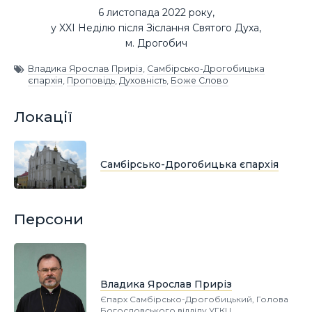
6 листопада 2022 року,
у XXI Неділю після Зіслання Святого Духа,
м. Дрогобич
Владика Ярослав Приріз
,
Самбірсько-Дрогобицька
єпархія
,
Проповідь
,
Духовність
,
Боже Слово
Локації
Самбірсько-Дрогобицька єпархія
Персони
Владика Ярослав Приріз
Єпарх Самбірсько-Дрогобицький, Голова
Богословського відділу УГКЦ