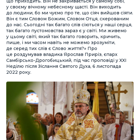
що приходить. Він не закривається у самому собі,
у своєму вічному небесному щасті. Він виходить
до людини, бо ми чуємо про те, що сіяч вийшов сіяти.
Він є тим Словом Божим, Словом Отця, скерованим
до нас. Сьогодні так багато слів сіються у наші серця,
так багато пустомовства зараз є у світі. Ми живемо
у цьому світі, який так багато говорить, кричить,
пише, і ми часом навіть не можемо зрозуміти,
де серед тих слів є Слово життя?» Про
це роздумував владика Ярослав Приріз, єпарх
Самбірсько-Дрогобицький, під час проповіді у XXI
Неділю після Зіслання Святого Духа, 6 листопада
2022 року.