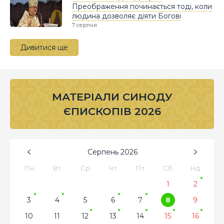
Преображення починається тоді, коли
людина дозволяє діяти Богові
7 серпня
Дивитися ще
МАТЕРІАЛИ СИНОДУ
ЄПИСКОПІВ 2026
Серпень
2026
Пн
Вт
Ср
Чт
Пт
Сб
Нд
1
2
3
4
5
6
7
8
9
10
11
12
13
14
15
16