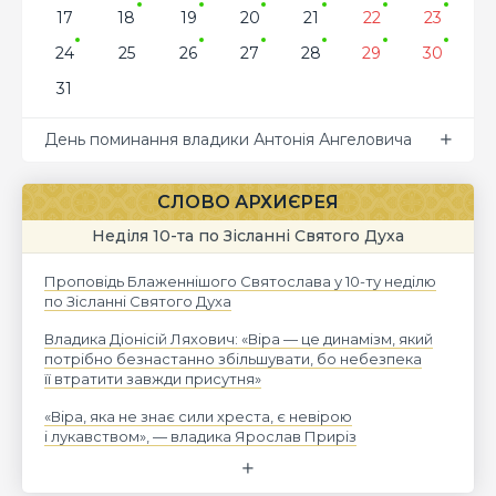
17
18
19
20
21
22
23
24
25
26
27
28
29
30
31
День поминання владики Антонія Ангеловича
СЛОВО АРХИЄРЕЯ
Неділя 10-та по Зісланні Святого Духа
Проповідь Блаженнішого Святослава у 10-ту неділю
по Зісланні Святого Духа
Владика Діонісій Ляхович: «Віра — це динамізм, який
потрібно безнастанно збільшувати, бо небезпека
її втратити завжди присутня»
«Віра, яка не знає сили хреста, є невірою
і лукавством», — владика Ярослав Приріз