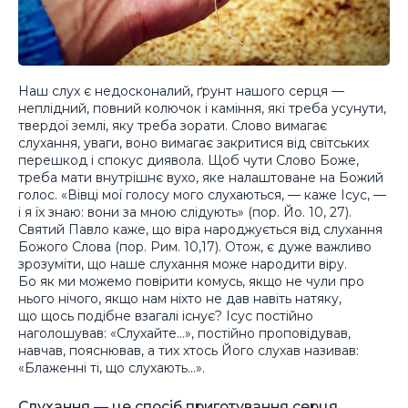
Наш слух є недосконалий, ґрунт нашого серця —
неплідний, повний колючок і каміння, які треба усунути,
твердої землі, яку треба зорати. Слово вимагає
слухання, уваги, воно вимагає закритися від світських
перешкод і спокус диявола. Щоб чути Слово Боже,
треба мати внутрішнє вухо, яке налаштоване на Божий
голос. «Вівці мої голосу мого слухаються, — каже Ісус, —
і я їх знаю: вони за мною слідують» (пор. Йо. 10, 27).
Святий Павло каже, що віра народжується від слухання
Божого Слова (пор. Рим. 10,17). Отож, є дуже важливо
зрозуміти, що наше слухання може народити віру.
Бо як ми можемо повірити комусь, якщо не чули про
нього нічого, якщо нам ніхто не дав навіть натяку,
що щось подібне взагалі існує? Ісус постійно
наголошував: «Слухайте…», постійно проповідував,
навчав, пояснював, а тих хтось Його слухав називав:
«Блаженні ті, що слухають…».
Слухання — це спосіб приготування серця