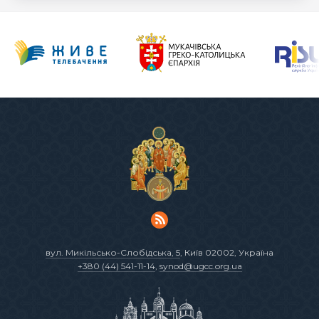
вул. Микільсько-Слобідська, 5
, Київ 02002, Україна
+380 (44) 541-11-14
,
synod@ugcc.org.ua