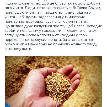
іншими словами, так, щоб це Слово приносило добрий
плід життя. Люди часто легковажать собі Слово Божим,
приглушуючи сумління, кидаються у вир грішного
життя, щоб шукати задоволення у тимчасових
примарних насолодах. Ісус пояснює учням і нам,
що диявол дуже піклується про те, щоб Слово Господнє
зробити неплідним у нашому житті. Окрім того, також
заглушують Слово непостійність людини у своїх
переконаннях, спокуси, клопоти, багатства, життєві
розкоші, аби тільки воно не принесло жодного плоду
в нашому житті.