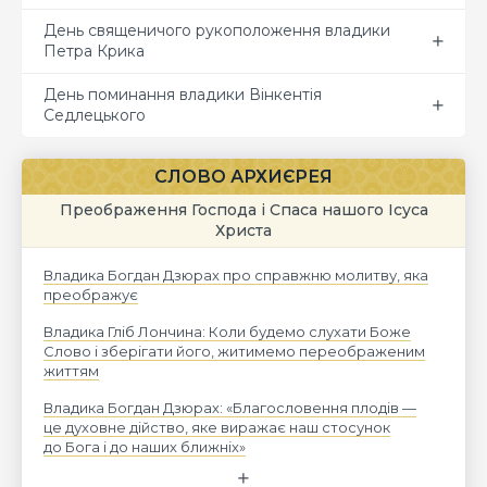
День священичого рукоположення владики
Петра Крика
День поминання владики Вінкентія
Седлецького
СЛОВО АРХИЄРЕЯ
Преображення Господа і Спаса нашого Ісуса
Христа
Владика Богдан Дзюрах про справжню молитву, яка
преображує
Владика Гліб Лончина: Коли будемо слухати Боже
Слово і зберігати його, житимемо переображеним
життям
Владика Богдан Дзюрах: «Благословення плодів —
це духовне дійство, яке виражає наш стосунок
до Бога і до наших ближніх»