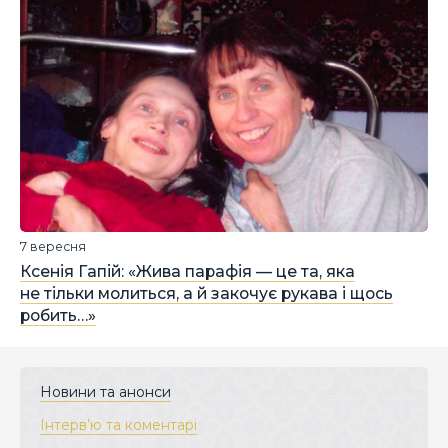
7 вересня
Ксенія Гапій: «Жива парафія — це та, яка
не тільки молиться, а й закочує рукава і щось
робить…»
Новини та анонси
Інтерв’ю та коментарі