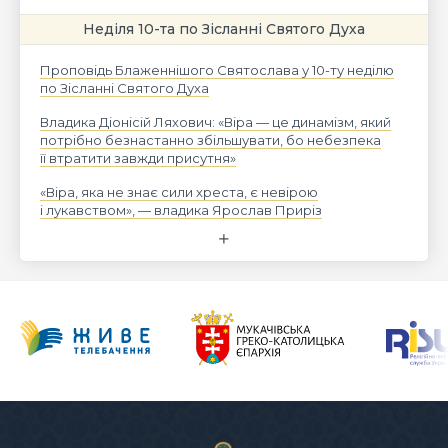
Неділя 10-та по Зісланні Святого Духа
Проповідь Блаженнішого Святослава у 10-ту неділю
по Зісланні Святого Духа
Владика Діонісій Ляхович: «Віра — це динамізм, який
потрібно безнастанно збільшувати, бо небезпека
її втратити завжди присутня»
«Віра, яка не знає сили хреста, є невірою
і лукавством», — владика Ярослав Приріз