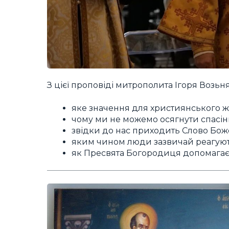
З цієї проповіді митрополита Ігоря Возьня
яке значення для християнського ж
чому ми не можемо осягнути спасі
звідки до нас приходить Слово Бож
яким чином люди зазвичай реагуют
як Пресвята Богородиця допомагає 