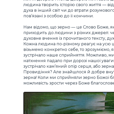
людина творить історію свого життя — від
духа в інший світ чи до втрати розумового 
пов’язані з особою до її кончини.
Нам відомо, що зерно — це Слово Боже, яке
приходить до людини з різних джерел: че
духовне вчення із прочитаного тексту, ду
Кожна людина по-різному реагує на усю цю
візьмемо конкретно себе, то зрозуміємо, я
зустрічало наше сприйняття. Можливо, м
натхнення падало при дорозі нашої уваги
зустрічало кам’яний опір серця, або зер
Провидіння? Але знайшлося й добре вну
зерна! Коли ми сприйняли зерно Божої бла
можливість зрости через Боже благослов