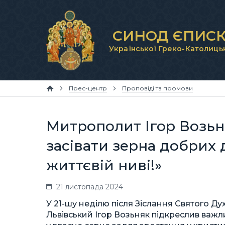
СИНОД ЄПИСК
Української Греко-Католиць
Прес-центр
Проповіді та промови
Митрополит Ігор Возьн
засівати зерна добрих д
життєвій ниві!»
21 листопада 2024
У 21-шу неділю після Зіслання Святого Ду
Львівський Ігор Возьняк підкреслив важл