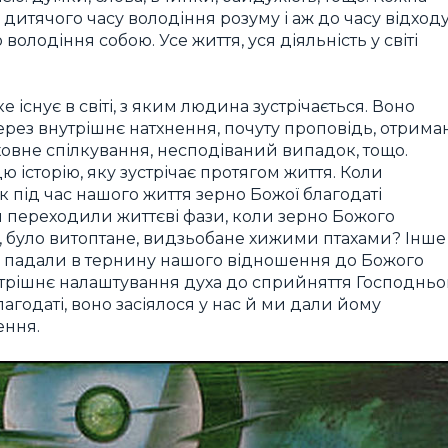
 дитячого часу володіння розуму і аж до часу відход
володіння собою. Усе життя, уся діяльність у світі
 існує в світі, з яким людина зустрічається. Воно
рез внутрішнє натхнення, почуту проповідь, отрима
ховне спілкування, несподіваний випадок, тощо.
 історію, яку зустрічає протягом життя. Коли
к під час нашого життя зерно Божої благодаті
и переходили життєві фази, коли зерно Божого
, було витоптане, видзьобане хижими птахами? Інше
на падали в тернину нашого відношення до Божого
трішнє налаштування духа до сприйняття Господньо
годаті, воно засіялося у нас й ми дали йому
ення.