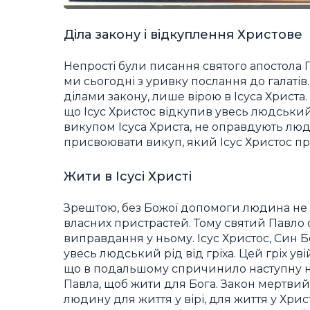
Діла закону і відкуплення Христове
Непрості були писання святого апостола П
ми сьогодні з уривку послання до галаті
ділами закону, лише вірою в Ісуса Христа.
що Ісус Христос відкупив увесь людський рі
викупом Ісуса Христа, не оправдують люд
присвоювати викуп, який Ісус Христос пр
Жити в Ісусі Христі
Зрештою, без Божої допомоги людина не з
власних пристрастей. Тому святий Павло 
виправдання у ньому. Ісус Христос, Син
увесь людський рід від гріха. Цей гріх у
що в подальшому спричинило наступну н
Павла, щоб жити для Бога. Закон мертви
людину для життя у вірі, для життя у Хрис