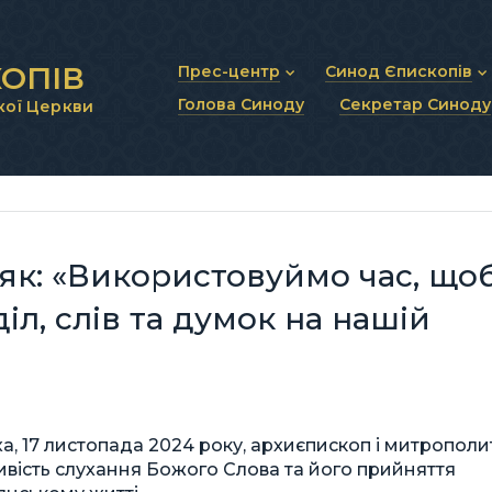
ОПІВ
Прес-центр
Синод Єпископів
Голова Синоду
Секретар Синоду
кої Церкви
Новини та анонси
Статут Синоду Єписко
Інтерв’ю та коментарі
Регламент Синоду Єп
Проповіді та промови
Положення про Голов
Молитовне прикликанн
Синодальні органи
Секретаріат Синоду
Контактна інформація
як: «Використовуймо час, що
іл, слів та думок на нашій
ха, 17 листопада 2024 року, архиєпископ і митрополи
ивість слухання Божого Слова та його прийняття