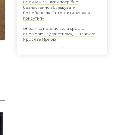
це динамізм, який потрібно
безнастанно збільшувати,
бо небезпека її втратити завжди
присутня»
«Віра, яка не знає сили хреста,
є невірою і лукавством», — владика
Ярослав Приріз