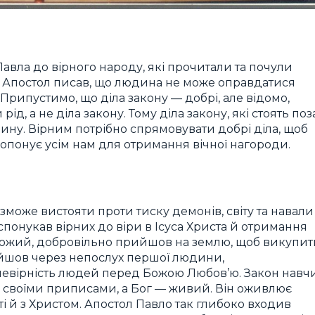
авла до вірного народу, які прочитали та почули
в. Апостол писав, що людина не може оправдатися
 Припустимо, що діла закону — добрі, але відомо,
д, а не діла закону. Тому діла закону, які стоять поз
ину. Вірним потрібно спрямовувати добрі діла, щоб
опонує усім нам для отримання вічної нагороди.
може вистояти проти тиску демонів, світу та навали
спонукав вірних до віри в Ісуса Христа й отримання
 Божий, добровільно прийшов на землю, щоб викупит
війшов через непослух першої людини,
евірність людей перед Божою Любов’ю. Закон навч
й своїми приписами, а Бог — живий. Він оживлює
ті й з Христом. Апостол Павло так глибоко входив