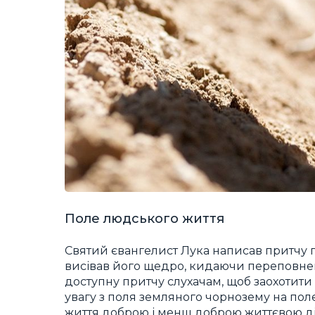
Поле людського життя
Святий євангелист Лука написав притчу пр
висівав його щедро, кидаючи переповне
доступну притчу слухачам, щоб заохотити
увагу з поля земляного чорнозему на пол
життя доброю і менш доброю життєвою діє