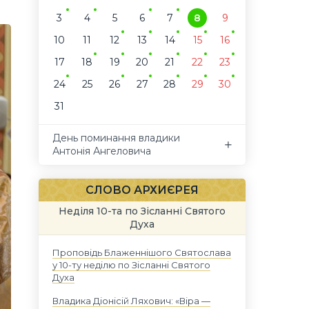
3
4
5
6
7
8
9
10
11
12
13
14
15
16
17
18
19
20
21
22
23
24
25
26
27
28
29
30
31
День поминання владики
Антонія Ангеловича
СЛОВО АРХИЄРЕЯ
Неділя 10-та по Зісланні Святого
Духа
Проповідь Блаженнішого Святослава
у 10-ту неділю по Зісланні Святого
Духа
Владика Діонісій Ляхович: «Віра —