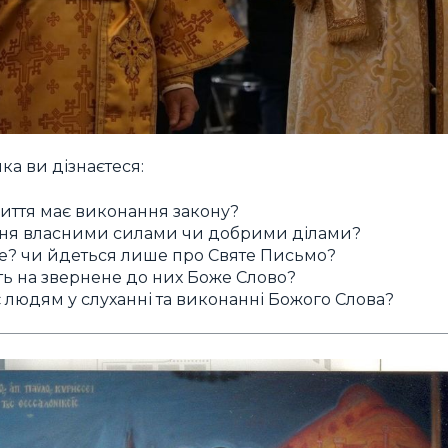
ка ви дізнаєтеся:
иття має виконання закону?
ння власними силами чи добрими ділами?
е? чи йдеться лише про Святе Письмо?
ь на звернене до них Боже Слово?
людям у слуханні та виконанні Божого Слова?