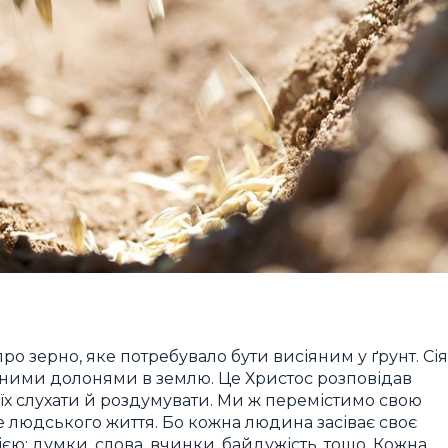
о зерно, яке потребувало бути висіяним у ґрунт. Сі
ними долонями в землю. Це Христос розповідав
 їх слухати й роздумувати. Ми ж перемістимо свою
е людського життя. Бо кожна людина засіває своє
ю: думки, слова, вчинки, байдужість, тощо. Кожна