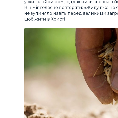
у життя з Христом, віддаючись сповна в й
Він міг голосно повторяти: «Живу вже не я,
не зупиняло навіть перед великими загро
щоб жити в Христі.