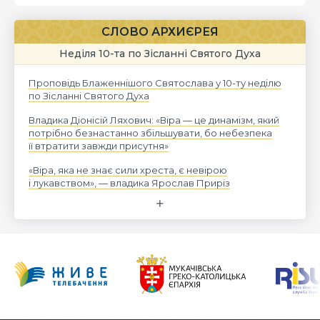
СЛОВО АРХИЄРЕЯ
Неділя 10-та по Зісланні Святого Духа
Проповідь Блаженнішого Святослава у 10-ту неділю
по Зісланні Святого Духа
Владика Діонісій Ляхович: «Віра — це динамізм, який
потрібно безнастанно збільшувати, бо небезпека
її втратити завжди присутня»
«Віра, яка не знає сили хреста, є невірою
і лукавством», — владика Ярослав Приріз