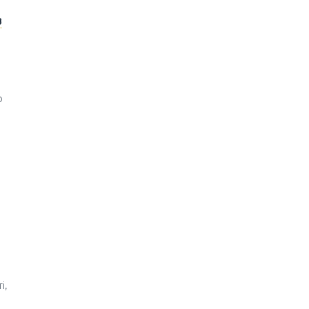
в
о
і,