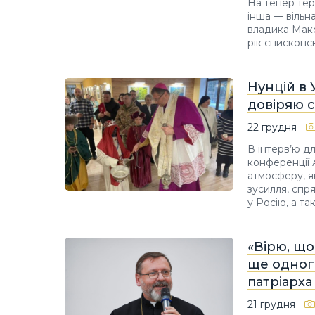
На тепер тер
інша — вільн
владика Макс
рік єпископс
Нунцій в 
довіряю 
22 грудня
В інтерв’ю д
конференції 
атмосферу, я
зусилля, спр
у Росію, а т
«Вірю, щ
ще одног
патріарх
21 грудня