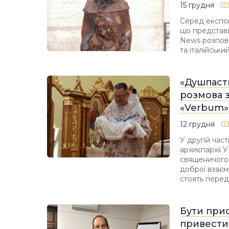
15 грудня
Серед експон
що представл
News розпов
та італійськи
«Душпаст
розмова 
«Verbum»
12 грудня
У другій час
архиєпархії 
священичого 
доброї взаємо
стоять перед
Бути прис
привести