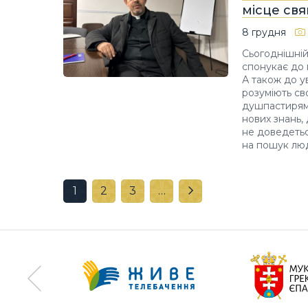
місце св
8 грудня
Сьогоднішній 
спонукає до 
А також до ув
розуміють св
душпастирями
нових знань,
не доведетьс
на пошук люд
1
2
3
…