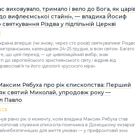
ас виховувало, тримало і вело до Бога, як царі
в до вифлеємської стайні», — владика Йосиф
 святкування Різдва у підпільній Церкві
країна вперше (чи знову, через сто років) святкуватиме Різдв
ригоріанським, календарем 24–25 грудня, зі всім світом. Багато
е, що цей перехід — це цивілізаційний вибір, знак
і до європейського християнського світу і відрив від
равослав’я та його ідеології «русского міра».
Максим Рябуха про рік єпископства: Перший
 як святий Миколай, упродовж року —
л Павло
нув рівно рік із моменту, коли владика Максим Рябуха став
розпочав служіння єпископа-помічника в Донецькому екзархат
айнебезпечніших для життя умовах — у прифронтовій зоні.