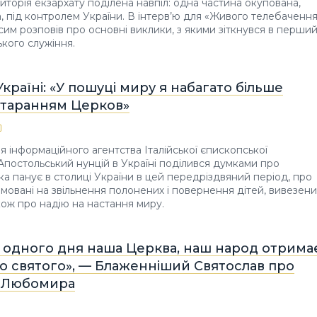
иторія екзархату поділена навпіл: одна частина окупована,
а, під контролем України. В інтерв’ю для «Живого телебаченн
им розповів про основні виклики, з якими зіткнувся в перши
ького служіння.
Україні: «У пошуці миру я набагато більше
старанням Церков»
ля інформаційного агентства Італійської єпископської
Апостольський нунцій в Україні поділився думками про
ка панує в столиці України в цей передріздвяний період, про
ямовані на звільнення полонених і повернення дітей, вивезени
акож про надію на настання миру.
о одного дня наша Церква, наш народ отрима
о святого», — Блаженніший Святослав про
а Любомира