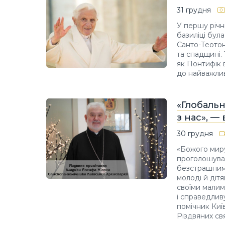
31 грудня
У першу річн
базиліці бул
Санто-Теотон
та спадщині.
як Понтифік 
до найважлив
«Глобальн
з нас», —
30 грудня
«Божого миру
проголошуват
безстрашним
молоді й діт
своїми малим
і справедлив
помічник Київ
Різдвяних свя