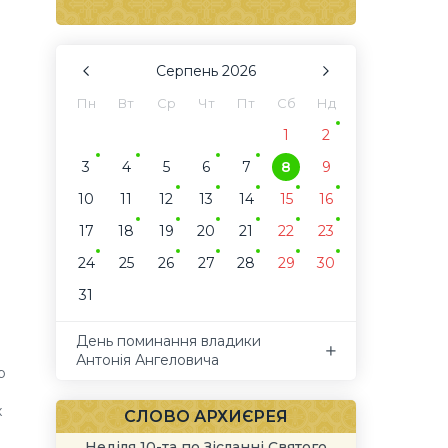
Серпень
2026
Пн
Вт
Ср
Чт
Пт
Сб
Нд
1
2
3
4
5
6
7
8
9
10
11
12
13
14
15
16
17
18
19
20
21
22
23
24
25
26
27
28
29
30
31
День поминання владики
Антонія Ангеловича
р
х
СЛОВО АРХИЄРЕЯ
Неділя 10-та по Зісланні Святого