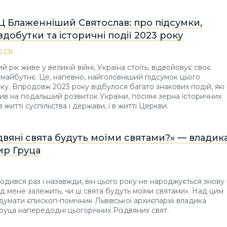
Ц Блаженніший Святослав: про підсумки,
здобутки та історичні події 2023 року
й рік живе у великій війні, Україна стоїть, відвойовує своє
а майбутнє. Це, напевно, найголовніший підсумок цього
ку. Впродовж 2023 року відбулося багато знакових подій, які
ив на подальший розвиток України, посіяні зерна історичних
в житті суспільства і держави, і в житті Церкви.
здвяні свята будуть моїми святами?» — владик
р Груца
одився раз і назавжди, він цього року не народжується знову
ід мене залежить, чи ці свята будуть моїми святами». Над цим
думати єпископ-помічник Львівської архиєпархії владика
уца напередодні цьогорічних Різдвяних свят.