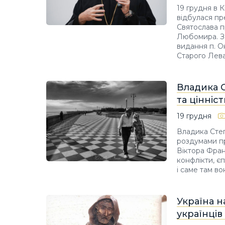
19 грудня в К
відбулася пр
Святослава 
Любомира. За
видання п. О
Старого Лева
Владика 
та цінніст
19 грудня
Владика Степ
роздумами пр
Віктора Франк
конфлікти, є
і саме там во
Україна н
українців