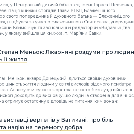
иєві, у Центральній дитячій бібліотеці імені Тараса Шевченка,
езентація книжки спогадів Глави УГКЦ Блаженнішого
про свого попередника й духовного батька — Блаженнішого
хід відбувся за участю Блаженнішого Святослава, упорядниц
ксани Климончук та засновниці й редакторки «Видавництва
», у якому вийшла ця книжка, п. Мар’яни Савки.
Степан Меньок: Лікарняні роздуми про люди
ь її життя
ан Меньок, екзарх Донецький, ділиться своїми духовними
о цінність життя людини у світлі висловів відомого психіатра
ла. Аналізуючи сучасні жорстокі та часто безглузді військові
пископ доходить до висновку, що людина створена для вічнос
на отримує остаточну відповідь на питання, ким вона є.
а виставці вертепів у Ватикані: про біль
 та надію на перемогу добра