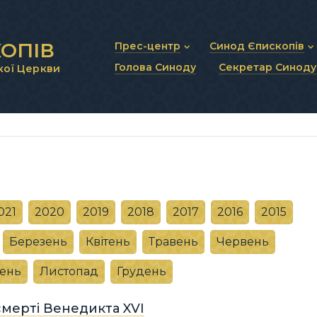
ОПІВ
Прес-центр
Синод Єпископів
Голова Синоду
Секретар Синоду
кої Церкви
Новини та анонси
Статут Синоду Єписко
Інтерв’ю та коментарі
Регламент Синоду Єп
Проповіді та промови
Положення про Голов
Молитовне прикликанн
Синодальні органи
Секретаріат Синоду
Контактна інформація
021
2020
2019
2018
2017
2016
2015
Березень
Квітень
Травень
Червень
ень
Листопад
Грудень
 смерті Венедикта XVI