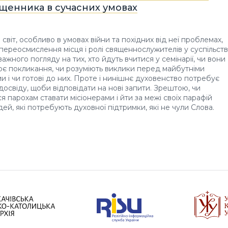
ященника в сучасних умовах
світ, особливо в умовах війни та похідних від неї проблемах,
переосмислення місця і ролі священнослужителів у суспільстві
ажного погляду на тих, хто йдуть вчитися у семінарії, чи вони
оє покликання, чи розуміють виклики перед майбутніми
 і чи готові до них. Проте і нинішнє духовенство потребує
 досвіду, щоби відповідати на нові запити. Зрештою, чи
я парохам ставати місіонерами і йти за межі своїх парафій
ей, які потребують духовної підтримки, які не чули Слова.