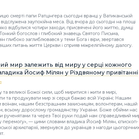
ицю смерті папи Ратцінгера сьогодні вранці у Ватиканській
а відслужена заупокійна меса. Від вчора до сьогодні на площі
іко відбулися чотири заходи, присвячені його життю, думці
 Тонкий богослов і глибокий знавець Святого Письма,
він глибоко заглиблювався у теми Бога і віри, звертався
іших питань життя Церкви і сприяв міжрелігійному діалогу.
ий мир залежить від миру у серці кожного
 владика Йосиф Мілян у Різдвяному привітанні
 та великої Божої сили, щоб миритися і жити в мирі,
и та продукувати мир зі серця бажаю всій Україні; Нашим
 воїнам, нашим безстрашним захисницям, волонтерам, нашій
ям, всьому дорослому громадянству України. Боже обійми нас
и рученятами та через Твої руки подай нам справедливий ми
у перемогу», — цими словами владика Йосиф Мілян, єпископ-
ської архиєпархії, звернувся до українців з нагоди цьогорічни
т.