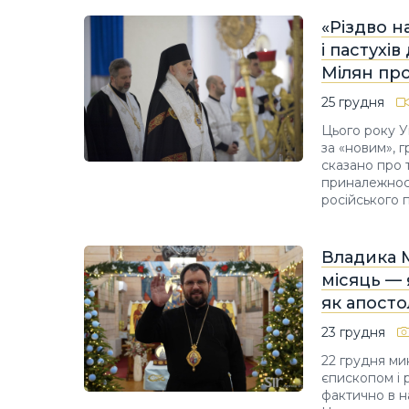
«Різдво н
і пастухі
Мілян про
25 грудня
Цього року У
за «новим», г
сказано про т
приналежност
російського п
Владика 
місяць —
як апосто
23 грудня
22 грудня ми
єпископом і 
фактично в н