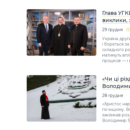
Глава УГК
виклики, 
29 грудня
Україна други
і бореться з
складного ро
матимуть впл
процесів — і 
«Чи ці рі
Володими
28 грудня
«Христос нар
по-іншому. В
закликав роз
Володимир Гр