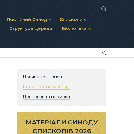
Постійний Синод
Єпископи
Структура Церкви
Бібліотека
пів
Статут Постійного Синоду
Діючі єпископи
ископів
Персональний склад
Єпископи-ємерити
Документи
ну тему
Минулі склади
Усопші єпископи
Фоторепортажі
я Св. Духа
Відеоматеріали
Матеріали Синодів
Партикулярне право УГКЦ
Новини та анонси
Інтерв’ю та коментарі
Проповіді та промови
МАТЕРІАЛИ СИНОДУ
ЄПИСКОПІВ 2026