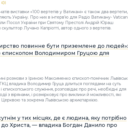
атів виставки «100 вертепів у Ватикані» є також два вертепи,
яють Україну. Про них в інтерв’ю для Радіо Ватикану- Vatican
іли Посол України при Святому Престолі Андрій Юраш
й скульптор Лучано Капріотті, автор одного з вертепів.
ирство повинне бути приземлене до людей»
з єпископом Володимиром Груцою для
тині розмови з Іриною Максименко єпископ-помічник Львівськ
УГКЦ владика Володимир Груца ділиться поглядами на суть
і єпископського служіння, розповідає про речі, необхідні для
дії з вірянами, і розмірковує про виклики й можливості, які
 Церквою та зокрема Львівською архиєпархією.
утнім у тих місцях, де є людина, яку потрібно
 до Христа, — владика Богдан Данило про