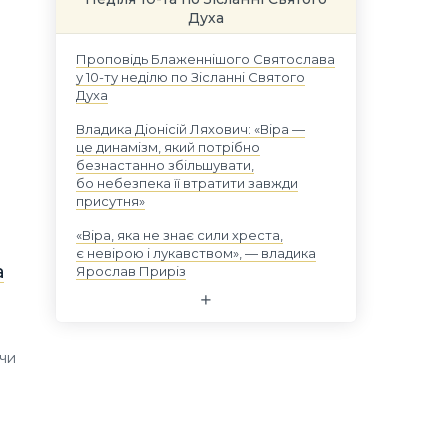
Духа
Проповідь Блаженнішого Святослава
у 10-ту неділю по Зісланні Святого
Духа
Владика Діонісій Ляхович: «Віра —
це динамізм, який потрібно
безнастанно збільшувати,
бо небезпека її втратити завжди
присутня»
«Віра, яка не знає сили хреста,
є невірою і лукавством», — владика
а
Ярослав Приріз
 чи