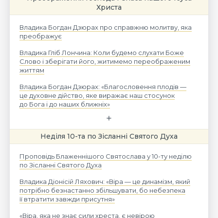
Христа
Владика Богдан Дзюрах про справжню молитву, яка
преображує
Владика Гліб Лончина: Коли будемо слухати Боже
Слово і зберігати його, житимемо переображеним
життям
Владика Богдан Дзюрах: «Благословення плодів —
це духовне дійство, яке виражає наш стосунок
до Бога і до наших ближніх»
Неділя 10-та по Зісланні Святого Духа
Проповідь Блаженнішого Святослава у 10-ту неділю
по Зісланні Святого Духа
Владика Діонісій Ляхович: «Віра — це динамізм, який
потрібно безнастанно збільшувати, бо небезпека
її втратити завжди присутня»
«Віра, яка не знає сили хреста, є невірою