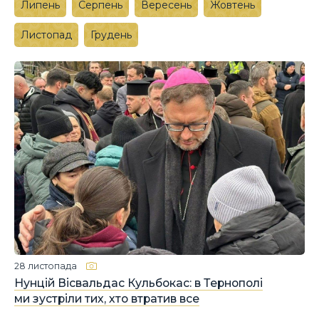
Липень
Серпень
Вересень
Жовтень
Листопад
Грудень
28 листопада
Нунцій Вісвальдас Кульбокас: в Тернополі
ми зустріли тих, хто втратив все