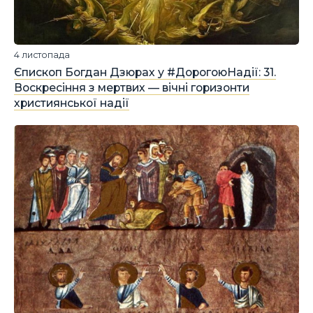
4 листопада
Єпископ Богдан Дзюрах у #ДорогоюНадії: 31.
Воскресіння з мертвих — вічні горизонти
християнської надії