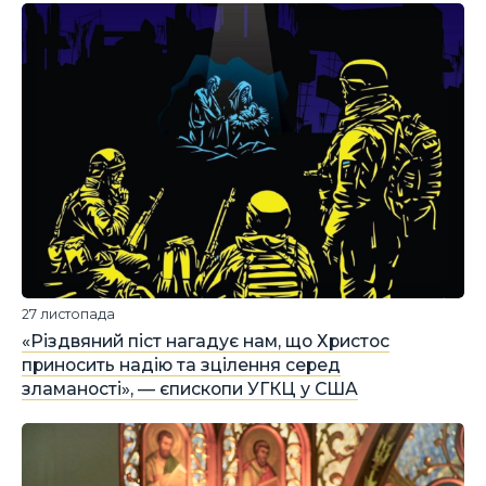
27 листопада
«Різдвяний піст нагадує нам, що Христос
приносить надію та зцілення серед
зламаності», — єпископи УГКЦ у США