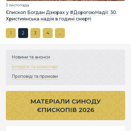
3 листопада
Єпископ Богдан Дзюрах у #ДорогоюНадії: 30.
Християнська надія в годині смерті
1
2
3
4
…
Новини та анонси
Інтерв’ю та коментарі
Проповіді та промови
МАТЕРІАЛИ СИНОДУ
ЄПИСКОПІВ 2026