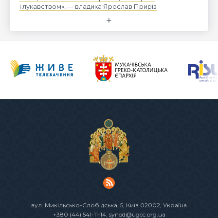
і лукавством», — владика Ярослав Приріз
вул. Микільсько-Слобідська, 5
, Київ 02002, Україна
+380 (44) 541-11-14
,
synod@ugcc.org.ua