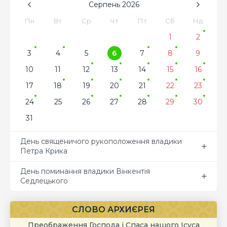
Серпень
2026
Пн
Вт
Ср
Чт
Пт
Сб
Нд
1
2
3
4
5
6
7
8
9
10
11
12
13
14
15
16
17
18
19
20
21
22
23
24
25
26
27
28
29
30
31
День священичого рукоположення владики
Петра Крика
День поминання владики Вінкентія
Седлецького
СЛОВО АРХИЄРЕЯ
Преображення Господа і Спаса нашого Ісуса