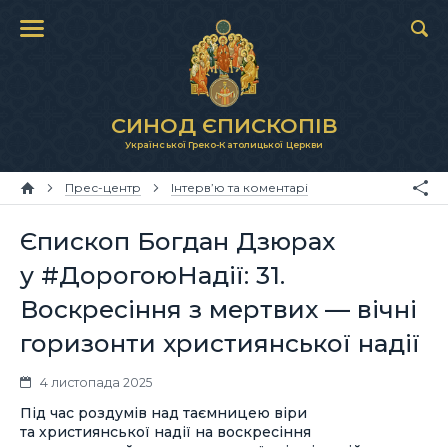
СИНОД ЄПИСКОПІВ
Української Греко-Католицької Церкви
Прес-центр
Інтерв’ю та коментарі
Єпископ Богдан Дзюрах
у #ДорогоюНадії: 31.
Воскресіння з мертвих — вічні
горизонти християнської надії
4 листопада 2025
Під час роздумів над таємницею віри
та християнської надії на воскресіння