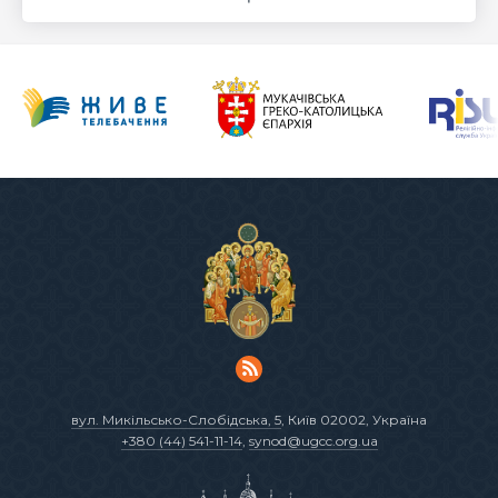
вул. Микільсько-Слобідська, 5
, Київ 02002, Україна
+380 (44) 541-11-14
,
synod@ugcc.org.ua