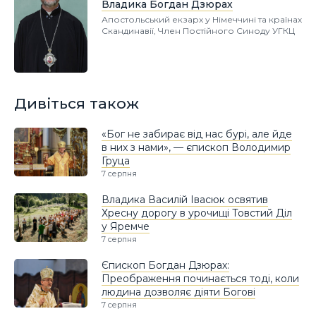
Владика Богдан Дзюрах
Апостольський екзарх у Німеччині та країнах
Скандинавії, Член Постійного Синоду УГКЦ
Дивіться також
«Бог не забирає від нас бурі, але йде
в них з нами», — єпископ Володимир
Груца
7 серпня
Владика Василій Івасюк освятив
Хресну дорогу в урочищі Товстий Діл
у Яремче
7 серпня
Єпископ Богдан Дзюрах:
Преображення починається тоді, коли
людина дозволяє діяти Богові
7 серпня