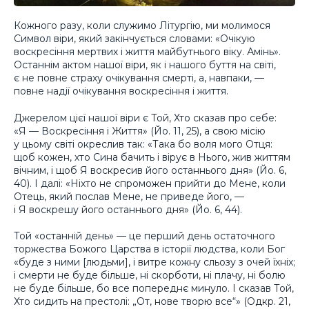
Кожного разу, коли служимо Літургію, ми молимося
Символ віри, який закінчується словами: «Очікую
воскресіння мертвих і життя майбутнього віку. Амінь».
Останнім актом нашої віри, як і нашого буття на світі,
є не повне страху очікування смерті, а, навпаки, —
повне надії очікування воскресіння і життя.
Джерелом цієї нашої віри є Той, Хто сказав про себе:
«Я — Воскресіння і Життя» (Йо. 11, 25), а свою місію
у цьому світі окреслив так: «Така бо воля мого Отця:
щоб кожен, хто Сина бачить і вірує в Нього, жив життям
вічним, і щоб Я воскресив його останнього дня» (Йо. 6,
40). І далі: «Ніхто не спроможен прийти до Мене, коли
Отець, який послав Мене, не приведе його, —
і Я воскрешу його останнього дня» (Йо. 6, 44).
Той «останній день» — це перший день остаточного
торжества Божого Царства в історії людства, коли Бог
«буде з ними [людьми], і витре кожну сльозу з очей їхніх;
і смерти не буде більше, ні скорботи, ні плачу, ні болю
не буде більше, бо все попереднє минуло. І сказав Той,
Хто сидить на престолі: „От, нове творю все“» (Одкр. 21,