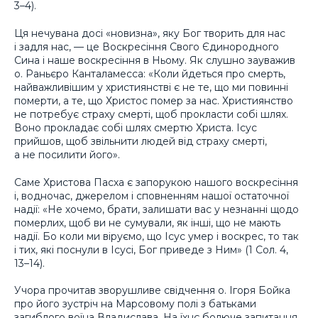
3–4).
Ця нечувана досі «новизна», яку Бог творить для нас
і задля нас, — це Воскресіння Свого Єдинородного
Сина і наше воскресіння в Ньому. Як слушно зауважив
о. Раньєро Канталамесса: «Коли йдеться про смерть,
найважливішим у християнстві є не те, що ми повинні
померти, а те, що Христос помер за нас. Християнство
не потребує страху смерті, щоб прокласти собі шлях.
Воно прокладає собі шлях смертю Христа. Ісус
прийшов, щоб звільнити людей від страху смерті,
а не посилити його».
Саме Христова Пасха є запорукою нашого воскресіння
і, водночас, джерелом і сповненням нашої остаточної
надії: «Не хочемо, брати, залишати вас у незнанні щодо
померлих, щоб ви не сумували, як інші, що не мають
надії. Бо коли ми віруємо, що Ісус умер і воскрес, то так
і тих, які поснули в Ісусі, Бог приведе з Ним» (1 Сол. 4,
13–14).
Учора прочитав зворушливе свідчення о. Ігоря Бойка
про його зустріч на Марсовому полі з батьками
загиблого воїна Владислава. На їхнє болюче запитання