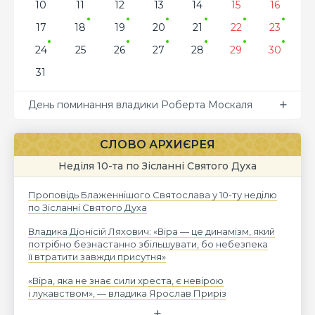
10
11
12
13
14
15
16
17
18
19
20
21
22
23
24
25
26
27
28
29
30
31
День поминання владики Роберта Москаля
СЛОВО АРХИЄРЕЯ
Неділя 10-та по Зісланні Святого Духа
Проповідь Блаженнішого Святослава у 10-ту неділю
по Зісланні Святого Духа
Владика Діонісій Ляхович: «Віра — це динамізм, який
потрібно безнастанно збільшувати, бо небезпека
її втратити завжди присутня»
«Віра, яка не знає сили хреста, є невірою
і лукавством», — владика Ярослав Приріз