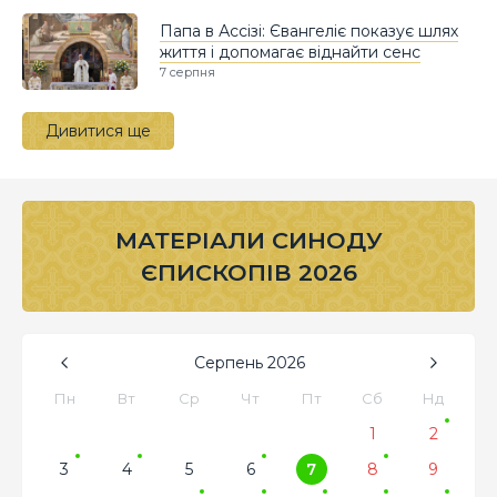
Папа в Ассізі: Євангеліє показує шлях
життя і допомагає віднайти сенс
7 серпня
Дивитися ще
МАТЕРІАЛИ СИНОДУ
ЄПИСКОПІВ 2026
Серпень
2026
Пн
Вт
Ср
Чт
Пт
Сб
Нд
1
2
3
4
5
6
7
8
9