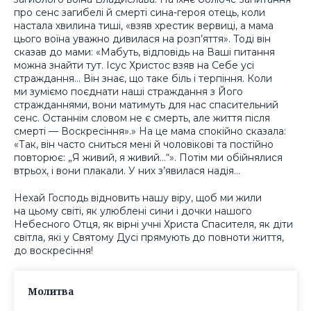
про сенс загибелі й смерті сина-героя отець, коли
настала хвилина тиші, «взяв хрестик вервиці, а мама
цього воїна уважно дивилася на розп’яття». Тоді він
сказав до мами: «Мабуть, відповідь на Ваші питання
можна знайти тут. Ісус Христос взяв на Себе усі
страждання… Він знає, що таке біль і терпіння. Коли
ми зуміємо поєднати наші страждання з Його
стражданнями, вони матимуть для нас спасительний
сенс. Останнім словом не є смерть, але життя після
смерті — Воскресіння».» На це мама спокійно сказала:
«Так, він часто сниться мені й чоловікові та постійно
повторює: „Я живий, я живий…“». Потім ми обійнялися
втрьох, і вони плакали. У них з’явилася надія…
Нехай Господь відновить нашу віру, щоб ми жили
на цьому світі, як улюблені сини і дочки нашого
Небесного Отця, як вірні учні Христа Спасителя, як діти
світла, які у Святому Дусі прямують до повноти життя,
до воскресіння!
Молитва