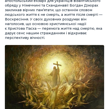
апостольський екзарх для українців візантійського
обряду у Німеччині та Скандинавії Богдан Дзюрах
закликав вірних пам’ятати, що останнім словом
людського життя є не смерть, а життя після смерті —
Воскресіння. У своїх духовних роздумах він
наголосив, що основою християнської надії
є Христова Пасха — перемога життя над смертю, яка
дарує сенс нашим стражданням і відкриває
перспективу вічності.