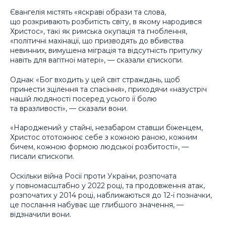
Євангелія містять «яскраві образи та слова,
що розкривають розбитість світу, в якому народився
Христос», такі як римська окупація та гноблення,
«політичні махінації, що призводять до вбивства
невинних, вимушена міграція та відсутність притулку
навіть для вагітної матері», — сказали єпископи.
Однак «Бог входить у цей світ страждань, щоб
принести зцілення та спасіння», приходячи «назустріч
нашій людяності посеред усього її болю
та вразливості», — сказали вони.
«Народжений у стайні, незабаром ставши біженцем,
Христос ототожнює себе з кожною раною, кожним
бичем, кожною формою людської розбитості», —
писали єпископи.
Оскільки війна Росії проти України, розпочата
у повномасштабно у 2022 році, та продовження атак,
розпочатих у 2014 році, наближаються до 12-ї позначки,
це послання набуває ще глибшого значення, —
відзначили вони.