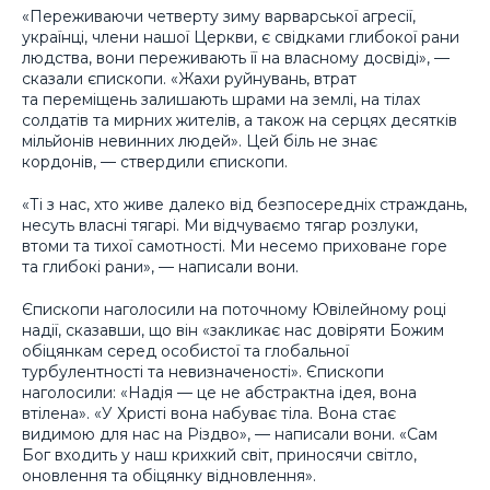
«Переживаючи четверту зиму варварської агресії,
українці, члени нашої Церкви, є свідками глибокої рани
людства, вони переживають її на власному досвіді», —
сказали єпископи. «Жахи руйнувань, втрат
та переміщень залишають шрами на землі, на тілах
солдатів та мирних жителів, а також на серцях десятків
мільйонів невинних людей». Цей біль не знає
кордонів, — ствердили єпископи.
«Ті з нас, хто живе далеко від безпосередніх страждань,
несуть власні тягарі. Ми відчуваємо тягар розлуки,
втоми та тихої самотності. Ми несемо приховане горе
та глибокі рани», — написали вони.
Єпископи наголосили на поточному Ювілейному році
надії, сказавши, що він «закликає нас довіряти Божим
обіцянкам серед особистої та глобальної
турбулентності та невизначеності». Єпископи
наголосили: «Надія — це не абстрактна ідея, вона
втілена». «У Христі вона набуває тіла. Вона стає
видимою для нас на Різдво», — написали вони. «Сам
Бог входить у наш крихкий світ, приносячи світло,
оновлення та обіцянку відновлення».