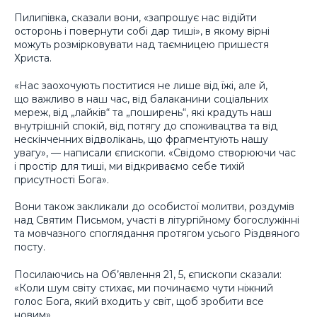
Пилипівка, сказали вони, «запрошує нас відійти
осторонь і повернути собі дар тиші», в якому вірні
можуть розмірковувати над таємницею пришестя
Христа.
«Нас заохочують поститися не лише від їжі, але й,
що важливо в наш час, від балаканини соціальних
мереж, від „лайків“ та „поширень“, які крадуть наш
внутрішній спокій, від потягу до споживацтва та від
нескінченних відволікань, що фрагментують нашу
увагу», — написали єпископи. «Свідомо створюючи час
і простір для тиші, ми відкриваємо себе тихій
присутності Бога».
Вони також закликали до особистої молитви, роздумів
над Святим Письмом, участі в літургійному богослужінні
та мовчазного споглядання протягом усього Різдвяного
посту.
Посилаючись на Об’явлення 21, 5, єпископи сказали:
«Коли шум світу стихає, ми починаємо чути ніжний
голос Бога, який входить у світ, щоб зробити все
новим».