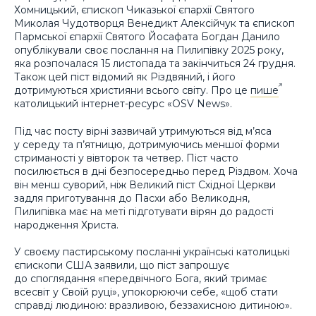
Хомницький, єпископ Чиказької єпархії Святого
Миколая Чудотворця Венедикт Алексійчук та єпископ
Пармської єпархії Святого Йосафата Богдан Данило
опублікували своє послання на Пилипівку 2025 року,
яка розпочалася 15 листопада та закінчиться 24 грудня.
Також цей піст відомий як Різдвяний, і його
дотримуються християни всього світу. Про це
пише
католицький інтернет-ресурс «OSV News».
Під час посту вірні зазвичай утримуються від м’яса
у середу та п’ятницю, дотримуючись меншої форми
стриманості у вівторок та четвер. Піст часто
посилюється в дні безпосередньо перед Різдвом. Хоча
він менш суворий, ніж Великий піст Східної Церкви
задля приготування до Пасхи або Великодня,
Пилипівка має на меті підготувати вірян до радості
народження Христа.
У своєму пастирському посланні українські католицькі
єпископи США заявили, що піст запрошує
до споглядання «передвічного Бога, який тримає
всесвіт у Своїй руці», упокорюючи себе, «щоб стати
справді людиною: вразливою, беззахисною дитиною».