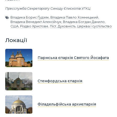
Пресслужба Секретаріату Синоду Єпископів УГКЦ
Владика Борис Ґудзяк
,
Владика Павло Хомницький
,
Владика Венедикт Алексійчук
,
Владика Богдан Данило
,
США
,
Різдво Христове
,
Піст
,
Духовність
,
Церква і суспільство
Локації
Пармська єпархія Святого Йосафата
Стемфордська єпархія
Філадельфійська архиєпархія