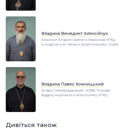
Владика Венедикт Алексійчук
Єпископ Єпархії Святого Миколая УГКЦ
з осідком у м. Чикаго (штат Іллінойс, США)
Владика Павло Хомницький
Єпарх Стемфордський, ЧСВВ, Голова
Відділу морського апостоляту УГКЦ
Дивіться також