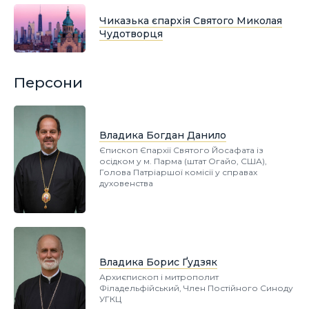
Чиказька єпархія Святого Миколая
Чудотворця
Персони
Владика Богдан Данило
Єпископ Єпархії Святого Йосафата із
осідком у м. Парма (штат Огайо, США),
Голова Патріаршої комісії у справах
духовенства
Владика Борис Ґудзяк
Архиєпископ і митрополит
Філадельфійський, Член Постійного Синоду
УГКЦ