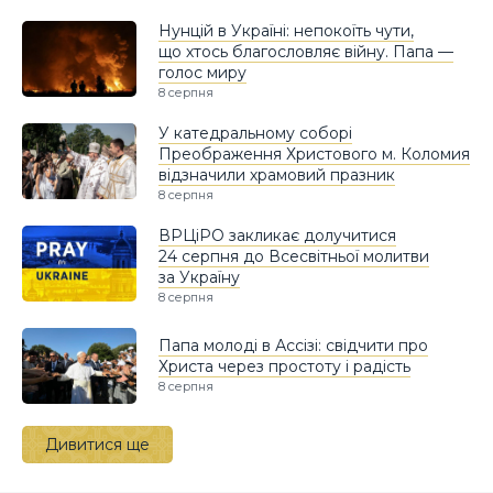
Нунцій в Україні: непокоїть чути,
що хтось благословляє війну. Папа —
голос миру
8 серпня
У катедральному соборі
Преображення Христового м. Коломия
відзначили храмовий празник
8 серпня
ВРЦіРО закликає долучитися
24 серпня до Всесвітньої молитви
за Україну
8 серпня
Папа молоді в Ассізі: свідчити про
Христа через простоту і радість
8 серпня
Дивитися ще