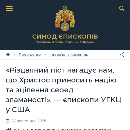
СИНОД ЄПИСКОПІВ
Української Греко-Католицької Церкви
Прес-центр
Інтерв’ю та коментарі
«Різдвяний піст нагадує нам,
що Христос приносить надію
та зцілення серед
зламаності», — єпископи УГКЦ
у США
27 листопада 2025
«Навіть у наших муках надія може вкоренитися,