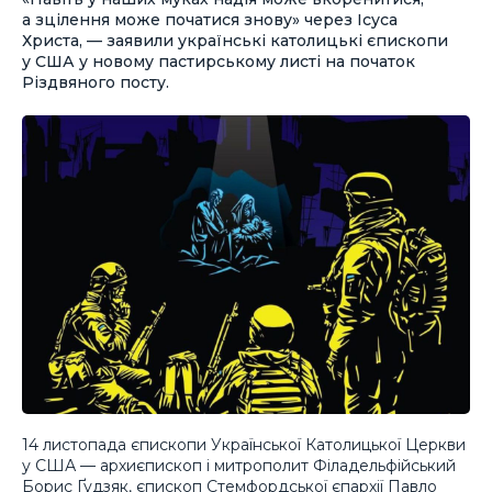
а зцілення може початися знову» через Ісуса
Христа, — заявили українські католицькі єпископи
у США у новому пастирському листі на початок
Різдвяного посту.
14 листопада єпископи Української Католицької Церкви
у США — архиєпископ і митрополит Філадельфійський
Борис Ґудзяк, єпископ Стемфордської єпархії Павло