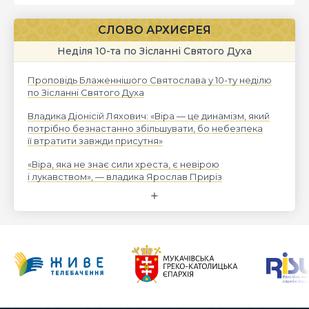
СЛОВО АРХИЄРЕЯ
Неділя 10-та по Зісланні Святого Духа
Проповідь Блаженнішого Святослава у 10-ту неділю
по Зісланні Святого Духа
Владика Діонісій Ляхович: «Віра — це динамізм, який
потрібно безнастанно збільшувати, бо небезпека
її втратити завжди присутня»
«Віра, яка не знає сили хреста, є невірою
і лукавством», — владика Ярослав Приріз