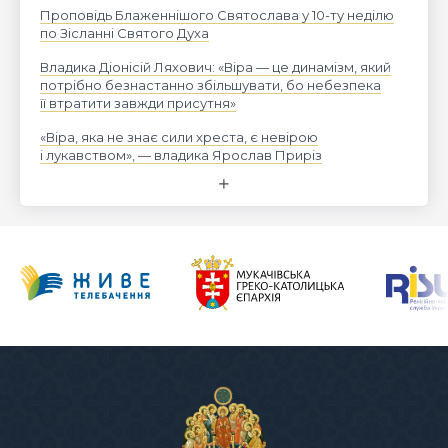
Проповідь Блаженнішого Святослава у 10-ту неділю
по Зісланні Святого Духа
Владика Діонісій Ляхович: «Віра — це динамізм, який
потрібно безнастанно збільшувати, бо небезпека
її втратити завжди присутня»
«Віра, яка не знає сили хреста, є невірою
і лукавством», — владика Ярослав Приріз