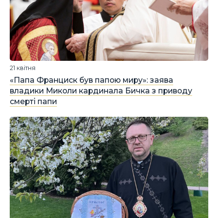
21 квітня
«Папа Франциск був папою миру»: заява
владики Миколи кардинала Бичка з приводу
смерті папи