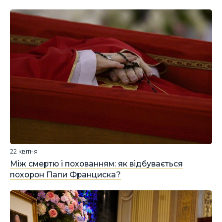
22 квітня
Між смертю і похованням: як відбувається
похорон Папи Франциска?