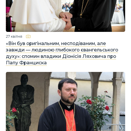
27 квітня
«Він був оригінальним, несподіваним, але
завжди — людиною глибокого євангельського
духу»: спомин владики Діонісія Ляховича про
Папу Франциска