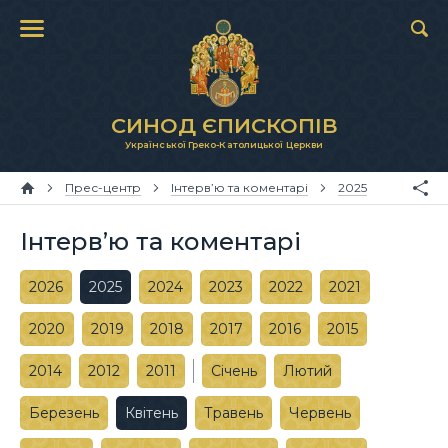
СИНОД ЄПИСКОПІВ
Української Греко-Католицької Церкви
Прес-центр
Інтерв’ю та коментарі
2025
Інтерв’ю та коментарі
2026
2025
2024
2023
2022
2021
2020
2019
2018
2017
2016
2015
2014
2012
2011
Січень
Лютий
Березень
Квітень
Травень
Червень