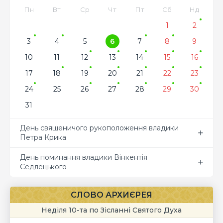
Пн
Вт
Ср
Чт
Пт
Сб
Нд
1
2
3
4
5
6
7
8
9
10
11
12
13
14
15
16
17
18
19
20
21
22
23
24
25
26
27
28
29
30
31
День священичого рукоположення владики
Петра Крика
День поминання владики Вінкентія
Седлецького
СЛОВО АРХИЄРЕЯ
Неділя 10-та по Зісланні Святого Духа