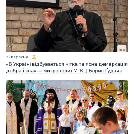
23 вересня
«В Україні відбувається чітка та ясна демаркація
добра і зла» — митрополит УГКЦ Борис Ґудзяк