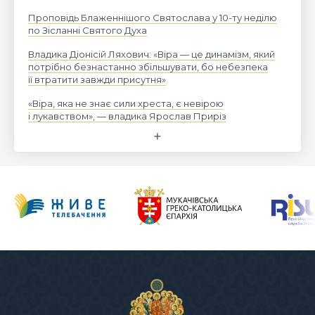
Проповідь Блаженнішого Святослава у 10-ту неділю
по Зісланні Святого Духа
Владика Діонісій Ляхович: «Віра — це динамізм, який
потрібно безнастанно збільшувати, бо небезпека
її втратити завжди присутня»
«Віра, яка не знає сили хреста, є невірою
і лукавством», — владика Ярослав Приріз