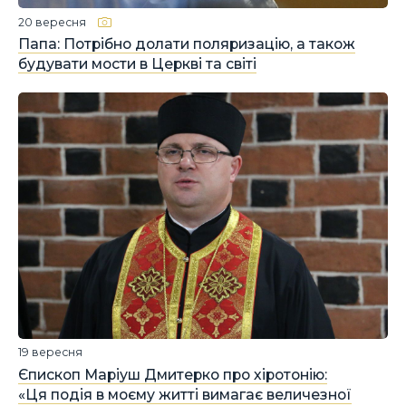
20 вересня
Папа: Потрібно долати поляризацію, а також
будувати мости в Церкві та світі
19 вересня
Єпископ Маріуш Дмитерко про хіротонію:
«Ця подія в моєму житті вимагає величезної