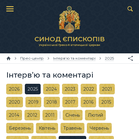
СИНОД ЄПИСКОПІВ
Української Греко-Католицької Церкви
Прес-центр
Інтерв’ю та коментарі
2025
Інтерв’ю та коментарі
2026
2025
2024
2023
2022
2021
2020
2019
2018
2017
2016
2015
2014
2012
2011
Січень
Лютий
Березень
Квітень
Травень
Червень