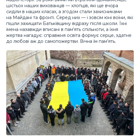
шістьох наших вихованців — хлопців, які ще вчора
сиділи в наших класах, а згодом стали захисниками
на Майдані та фронті. Серед них — і зовсім юні воїни, які
пішли захищати Батьківщину відразу після школи. Їхні
імена назавжди вписані в пам’ять спільноти, а їхня
жертва нагадує: справжня освіта формує серце, здатне
до любові аж до самопожертви. Вічна їм пам’ять.