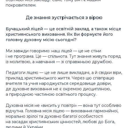
покровителем.
Де знання зустрічається з вірою
Бучацький ліцей — це освітній заклад, а також місце
християнського виховання. Як Ви формуєте його
головну духовну місію сьогодні?
Ми завжди говоримо: наш ліцей — це не стіни
і не програма. Це — спільнота. Тут знання живуть поряд
із молитвою, а навчання — зі справжньою дружбою.
Педагоги ліцею — це не лише викладачі, а й свідки віри,
приклад християнського життя. Через цю співпрацю
вчителя та учня народжується середовище довіри,
де духовне виховання не є окремою дисципліною,
а природною частиною освітнього процесу.
Духовна місія не «висить у повітрі» — вона тут особливо
відчутна. Головна місія ліцею — виховання гармонійної,
морально зрілої та духовно багатої особистості
на засадах християнських цінностей, любові до Бога,
людини й України.