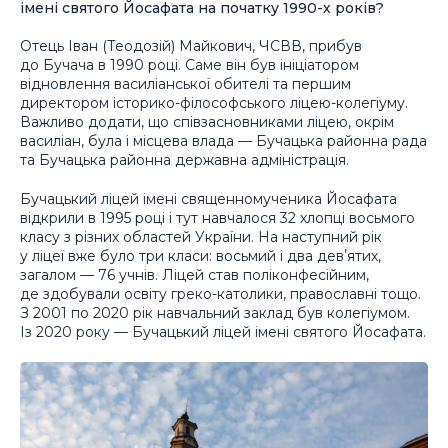
імені святого Йосафата на початку 1990-х років?
Отець Іван (Теодозій) Майкович, ЧСВВ, прибув
до Бучача в 1990 році. Саме він був ініціатором
відновлення василіанської обителі та першим
директором історико-філософського ліцею-колегіуму.
Важливо додати, що співзасновниками ліцею, окрім
василіан, була і місцева влада — Бучацька районна рада
та Бучацька районна державна адміністрація.
Бучацький ліцей імені священномученика Йосафата
відкрили в 1995 році і тут навчалося 32 хлопці восьмого
класу з різних областей України. На наступний рік
у ліцеї вже було три класи: восьмий і два девʼятих,
загалом — 76 учнів. Ліцей став поліконфесійним,
де здобували освіту греко-католики, православні тощо.
З 2001 по 2020 рік навчальний заклад був колегіумом.
Із 2020 року — Бучацький ліцей імені святого Йосафата.