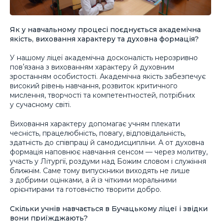
Як у навчальному процесі поєднується академічна
якість, виховання характеру та духовна формація?
У нашому ліцеї академічна досконалість нерозривно
повʼязана з вихованням характеру й духовним
зростанням особистості. Академічна якість забезпечує
високий рівень навчання, розвиток критичного
мислення, творчості та компетентностей, потрібних
у сучасному світі.
Виховання характеру допомагає учням плекати
чесність, працелюбність, повагу, відповідальність,
здатність до співпраці й самодисципліни. А от духовна
формація наповнює навчання сенсом — через молитву,
участь у Літургії, роздуми над Божим словом і служіння
ближнім. Саме тому випускники виходять не лише
з добрими оцінками, а й із чіткими моральними
орієнтирами та готовністю творити добро.
Скільки учнів навчається в Бучацькому ліцеї і звідки
вони приїжджають?