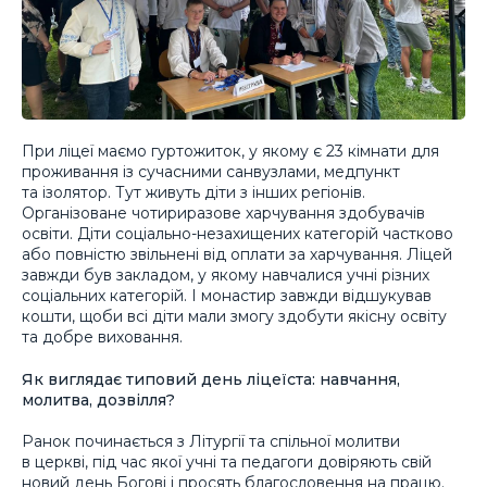
При ліцеї маємо гуртожиток, у якому є 23 кімнати для
проживання із сучасними санвузлами, медпункт
та ізолятор. Тут живуть діти з інших регіонів.
Організоване чотириразове харчування здобувачів
освіти. Діти соціально-незахищених категорій частково
або повністю звільнені від оплати за харчування. Ліцей
завжди був закладом, у якому навчалися учні різних
соціальних категорій. І монастир завжди відшукував
кошти, щоби всі діти мали змогу здобути якісну освіту
та добре виховання.
Як виглядає типовий день ліцеїста: навчання,
молитва, дозвілля?
Ранок починається з Літургії та спільної молитви
в церкві, під час якої учні та педагоги довіряють свій
новий день Богові і просять благословення на працю.