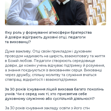
Яку роль у формуванні атмосфери братерства
й довіри відіграють духовні отці, педагоги
та вихованці?
Дуже важливу. Отці своїм прикладом і духовним
проводом надихають на щирість, взаємоповагу та життя
в Божій любові. Педагоги створюють середовище
довіри, де кожен учень відчуває підтримку й розуміння,
а знання поєднуються із вихованням серця. Вихованці
через дружбу, спільну молитву та служіння вчаться
співпраці, відкритості і взаємопідтримки.
За 30 років існування ліцей виховав багато поколінь
учнів. Чи є серед них ті, хто присвятив себе
духовному служінню або суспільній діяльності?
За 30 років існування закладу освіти з його стін