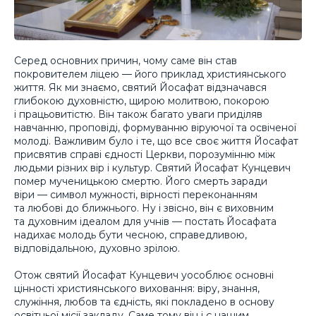
Серед основних причин, чому саме він став
покровителем ліцею — його приклад християнського
життя. Як ми знаємо, святий Йосафат відзначався
глибокою духовністю, щирою молитвою, покорою
і працьовитістю. Він також багато уваги приділяв
навчанню, проповіді, формуванню віруючої та освіченої
молоді. Важливим було і те, що все своє життя Йосафат
присвятив справі єдності Церкви, порозумінню між
людьми різних вір і культур. Святий Йосафат Кунцевич
помер мученицькою смертю. Його смерть заради
віри — символ мужності, вірності переконанням
та любові до ближнього. Ну і звісно, він є виховним
та духовним ідеалом для учнів — постать Йосафата
надихає молодь бути чесною, справедливою,
відповідальною, духовно зрілою.
Отож святий Йосафат Кунцевич уособлює основні
цінності християнського виховання: віру, знання,
служіння, любов та єдність, які покладено в основу
освітньої місії закладу. Саме тому він і є нашим