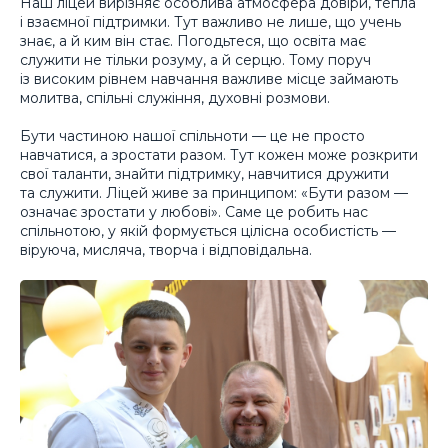
Наш ліцей вирізняє особлива атмосфера довіри, тепла
і взаємної підтримки. Тут важливо не лише, що учень
знає, а й ким він стає. Погодьтеся, що освіта має
служити не тільки розуму, а й серцю. Тому поруч
із високим рівнем навчання важливе місце займають
молитва, спільні служіння, духовні розмови.
Бути частиною нашої спільноти — це не просто
навчатися, а зростати разом. Тут кожен може розкрити
свої таланти, знайти підтримку, навчитися дружити
та служити. Ліцей живе за принципом: «Бути разом —
означає зростати у любові». Саме це робить нас
спільнотою, у якій формується цілісна особистість —
віруюча, мисляча, творча і відповідальна.