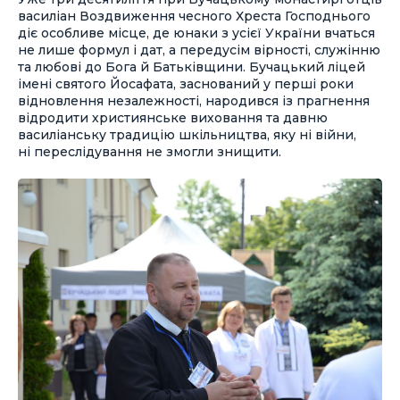
василіан Воздвиження чесного Хреста Господнього
діє особливе місце, де юнаки з усієї України вчаться
не лише формул і дат, а передусім вірності, служінню
та любові до Бога й Батьківщини. Бучацький ліцей
імені святого Йосафата, заснований у перші роки
відновлення незалежності, народився із прагнення
відродити християнське виховання та давню
василіанську традицію шкільництва, яку ні війни,
ні переслідування не змогли знищити.