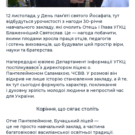
12 листопада, у День пам’яті святого Йосафата, тут
відбудуться урочистості з нагоди 30-річчя
навчального закладу, які очолить Отець і Глава УГКЦ
Блаженніший Святослав. Це — нагода побачити,
якими плодами зросла праця отців, педагогів
і сотень вихованців, що будували цей простір віри,
науки та братерства.
Напередодні ювілею Департамент інформації УГКЦ
поспілкувався
з директором ліцею о.
Пантелеймоном Саламахою, ЧСВВ. У розмові він
відкрив не лише історію становлення закладу, а й те,
як тут сьогодні формують характер, покликання
і духовну зрілість молодої людини в непростий час
для України.
Коріння, що сягає століть
Отче Пантелеймоне, Бучацький ліцей —
це не просто навчальний заклад, а частина
багатовікової василіанської освітньої традиції.