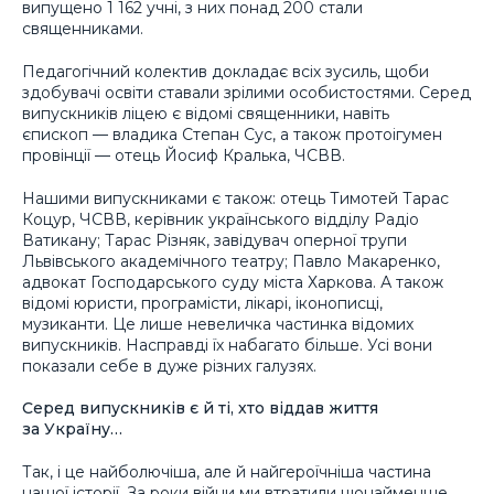
випущено 1 162 учні, з них понад 200 стали
священниками.
Педагогічний колектив докладає всіх зусиль, щоби
здобувачі освіти ставали зрілими особистостями. Серед
випускників ліцею є відомі священники, навіть
єпископ — владика Степан Сус, а також протоігумен
провінції — отець Йосиф Кралька, ЧСВВ.
Нашими випускниками є також: отець Тимотей Тарас
Коцур, ЧСВВ, керівник українського відділу Радіо
Ватикану; Тарас Різняк, завідувач оперної трупи
Львівського академічного театру; Павло Макаренко,
адвокат Господарського суду міста Харкова. А також
відомі юристи, програмісти, лікарі, іконописці,
музиканти. Це лише невеличка частинка відомих
випускників. Насправді їх набагато більше. Усі вони
показали себе в дуже різних галузях.
Серед випускників є й ті, хто віддав життя
за Україну…
Так, і це найболючіша, але й найгероїчніша частина
нашої історії. За роки війни ми втратили щонайменше