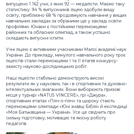
випущено 1 162 учні, з яких 92 — медалісти. Маємо таку
статистику: 94 % випускників ліцею здобули вищу
освіту, приблизно 68 % продовжують навчання у вищих
навчальних закладах за обраними ще у закладі освіти
профілями. Юнаки є постійними переможцями
районних та обласних олімпіад, а також успішно
складають випускні іспити.
Учні ліцею є активними учасниками Малої академії наук
України. До прикладу, минулого навчального року троє
ліцеїстів стали переможцями І та ІІ етапів конкурсу-
захисту науково-дослідницьких робіт.
Наші ліцеїсти стабільно демонструють високі
результати як у наукових, так і в спортивних та духовно-
інтелектуальних змаганнях. Вони виборюють призові
місця у турнірі «NATUS VINCERE», грі «Джура»,
спортивних етапах «Пліч-о-пліч» та щороку стають
переможцями олімпіади «Юні знавці Біблії» й експедиції
«Моя Батьківщина — Україна». Усе це свідчить про
сильну підготовку, мотивацію та якісну роботу
педагогів.