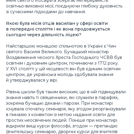
імені святого Йосафата зберігає неперервність
освітньо-виховної місії, поєднуючи глибоку духовність
зі сучасними підходами до навчання.
Якою була місія отців василіан у сфері освіти
в попередні століття і як вона продовжується
сьогодні через діяльність ліцею?
Найстарішою монашою спільнотою в Україні є Чин
святого Василія Великого. Бучацький монастир
Воздвиження чесного Хреста Господнього ЧСВВ був
освітнім і духовним центром, починаючи з 1712 року.
У XVI столітті у цій місцевості він був єдиним освітнім
центром, де українська молодь здобувала знання
й утверджувалася у вірі.
Рівень школи був таким високим, що в ній підвищували
знання навіть ті священники, які служили в парафіях,
зокрема бучацькі декани і парохи. При монастирі
існувала спочатку семінарія, яку згодом реорганізували
в гімназію з конвіктом із метою надання освіти для
простих неосвічених людей. Пізніше при монастирі
відкрили вищі курси філософії, згодом — препандію
(вчительську семінарію, дворічні курси для вчителів