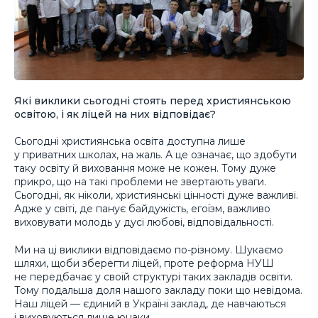
Які виклики сьогодні стоять перед християнською
освітою, і як ліцей на них відповідає?
Сьогодні християнська освіта доступна лише
у приватних школах, на жаль. А це означає, що здобути
таку освіту й виховання може не кожен. Тому дуже
прикро, що на такі проблеми не звертають уваги.
Сьогодні, як ніколи, християнські цінності дуже важливі.
Адже у світі, де панує байдужість, егоїзм, важливо
виховувати молодь у дусі любові, відповідальності.
Ми на ці виклики відповідаємо по-різному. Шукаємо
шляхи, щоби зберегти ліцей, проте реформа НУШ
не передбачає у своїй структурі таких закладів освіти.
Тому подальша доля нашого закладу поки що невідома.
Наш ліцей — єдиний в Україні заклад, де навчаються
і виховуються лише юнаки.