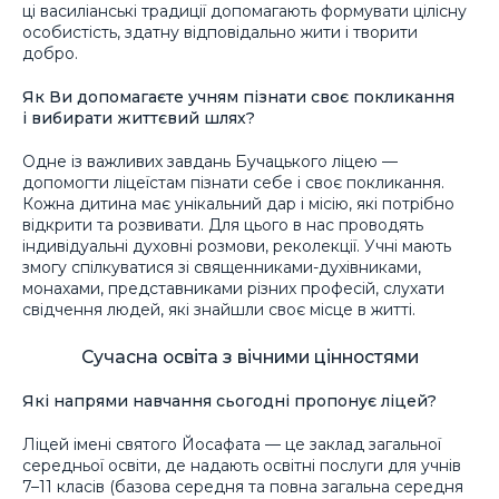
ці василіанські традиції допомагають формувати цілісну
особистість, здатну відповідально жити і творити
добро.
Як Ви допомагаєте учням пізнати своє покликання
і вибирати життєвий шлях?
Одне із важливих завдань Бучацького ліцею —
допомогти ліцеїстам пізнати себе і своє покликання.
Кожна дитина має унікальний дар і місію, які потрібно
відкрити та розвивати. Для цього в нас проводять
індивідуальні духовні розмови, реколекції. Учні мають
змогу спілкуватися зі священниками-духівниками,
монахами, представниками різних професій, слухати
свідчення людей, які знайшли своє місце в житті.
Сучасна освіта з вічними цінностями
Які напрями навчання сьогодні пропонує ліцей?
Ліцей імені святого Йосафата — це заклад загальної
середньої освіти, де надають освітні послуги для учнів
7–11 класів (базова середня та повна загальна середня