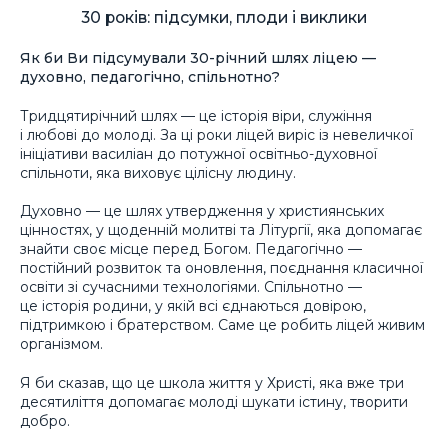
30 років: підсумки, плоди і виклики
Як би Ви підсумували 30-річний шлях ліцею —
духовно, педагогічно, спільнотно?
Тридцятирічний шлях — це історія віри, служіння
і любові до молоді. За ці роки ліцей виріс із невеличкої
ініціативи василіан до потужної освітньо-духовної
спільноти, яка виховує цілісну людину.
Духовно — це шлях утвердження у християнських
цінностях, у щоденній молитві та Літургії, яка допомагає
знайти своє місце перед Богом. Педагогічно —
постійний розвиток та оновлення, поєднання класичної
освіти зі сучасними технологіями. Спільнотно —
це історія родини, у якій всі єднаються довірою,
підтримкою і братерством. Саме це робить ліцей живим
організмом.
Я би сказав, що це школа життя у Христі, яка вже три
десятиліття допомагає молоді шукати істину, творити
добро.