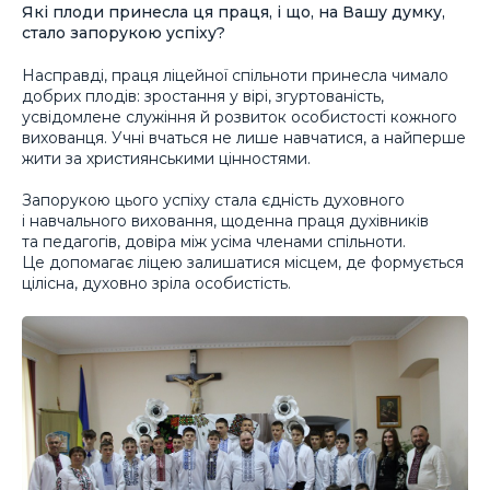
Які плоди принесла ця праця, і що, на Вашу думку,
стало запорукою успіху?
Насправді, праця ліцейної спільноти принесла чимало
добрих плодів: зростання у вірі, згуртованість,
усвідомлене служіння й розвиток особистості кожного
вихованця. Учні вчаться не лише навчатися, а найперше
жити за християнськими цінностями.
Запорукою цього успіху стала єдність духовного
і навчального виховання, щоденна праця духівників
та педагогів, довіра між усіма членами спільноти.
Це допомагає ліцею залишатися місцем, де формується
цілісна, духовно зріла особистість.