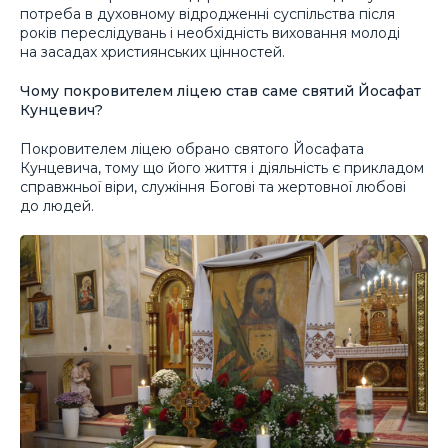
потреба в духовному відродженні суспільства після
років переслідувань і необхідність виховання молоді
на засадах християнських цінностей.
Чому покровителем ліцею став саме святий Йосафат
Кунцевич?
Покровителем ліцею обрано святого Йосафата
Кунцевича, тому що його життя і діяльність є прикладом
справжньої віри, служіння Богові та жертовної любові
до людей.