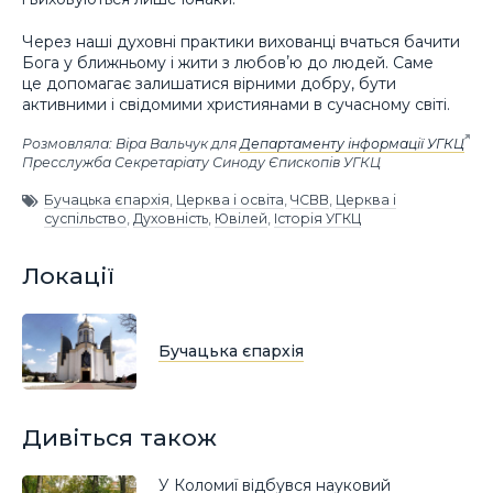
Через наші духовні практики вихованці вчаться бачити
Бога у ближньому і жити з любовʼю до людей. Саме
це допомагає залишатися вірними добру, бути
активними і свідомими християнами в сучасному світі.
Розмовляла: Віра Вальчук для
Департаменту інформації УГКЦ
Пресслужба Секретаріату Синоду Єпископів УГКЦ
Бучацька єпархія
,
Церква і освіта
,
ЧСВВ
,
Церква і
суспільство
,
Духовність
,
Ювілей
,
Історія УГКЦ
Локації
Бучацька єпархія
Дивіться також
У Коломиї відбувся науковий