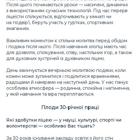
Після цього починаються уроки — насичені, динамічні
з використанням сучасних технологій. Під час перерв
ліцеїсти спілкуються, відпочивають у кімнаті чи
на подвірʼї, беруть участь у гуртках, спортивних
змаганнях.
Важливим моментом є спільна молитва перед обідом
і подяка після нього. Після навчання хлопці мають час
для дозвілля, спілкування, співу, настільних ігор, а також
для духовних зустрічей із духівником ліцею.
День закінчується вечірньою молитвою подяки, коли
кожен може зупинитися і поділитися враженнями,
радощами й намірами на наступний день. У нас панує
особлива атмосфера — родинна, спокійна і натхненна,
у якій навчання та віра переплітаються.
Плоди 30-річної праці
Які здобутки ліцею — у науці, культурі, спорті чи
волонтерстві — особливо Вас тішать?
За 30 років існування закладу освіти з його стін