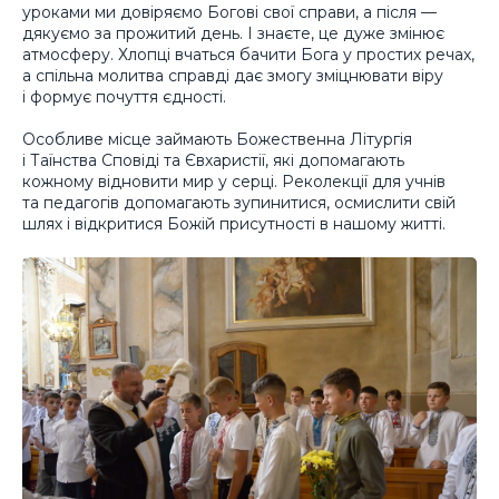
уроками ми довіряємо Богові свої справи, а після —
дякуємо за прожитий день. І знаєте, це дуже змінює
атмосферу. Хлопці вчаться бачити Бога у простих речах,
а спільна молитва справді дає змогу зміцнювати віру
і формує почуття єдності.
Особливе місце займають Божественна Літургія
і Таїнства Сповіді та Євхаристії, які допомагають
кожному відновити мир у серці. Реколекції для учнів
та педагогів допомагають зупинитися, осмислити свій
шлях і відкритися Божій присутності в нашому житті.