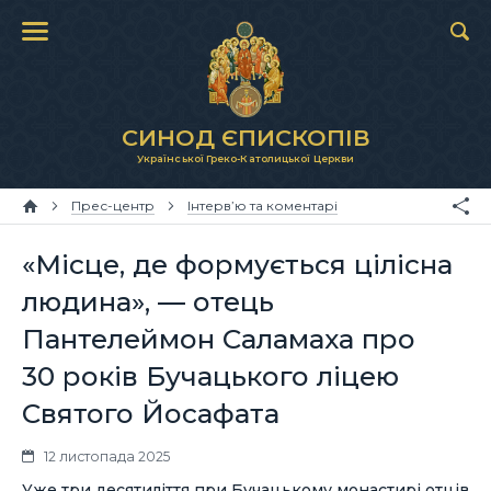
СИНОД ЄПИСКОПІВ
Української Греко-Католицької Церкви
Прес-центр
Інтерв’ю та коментарі
«Місце, де формується цілісна
людина», — отець
Пантелеймон Саламаха про
30 років Бучацького ліцею
Святого Йосафата
12 листопада 2025
Уже три десятиліття при Бучацькому монастирі отців