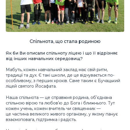
Спільнота, що стала родиною
Як би Ви описали спільноту ліцею і що її відрізняє
від інших навчальних середовищ?
Мабуть, кожен навчальний заклад має свій ритм,
традиції та дух. Є такі школи, де це відчувається по-
особливому, з перших кроків. Саме таким є Бучацький
ліцей святого Йосафата.
Наша спільнота — це справжня родина, обʼєднана
спільною вірою та любовʼю до Бога і ближнього. Тут
кожен учень, кожен вчитель чи священник —
це частина великого живого організму, у якому панує
взаємоповага, підтримка і радість.