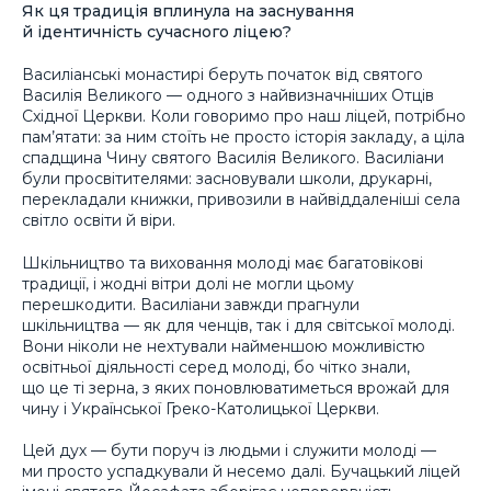
Як ця традиція вплинула на заснування
й ідентичність сучасного ліцею?
Василіанські монастирі беруть початок від святого
Василія Великого — одного з найвизначніших Отців
Східної Церкви. Коли говоримо про наш ліцей, потрібно
пам’ятати: за ним стоїть не просто історія закладу, а ціла
спадщина Чину святого Василія Великого. Василіани
були просвітителями: засновували школи, друкарні,
перекладали книжки, привозили в найвіддаленіші села
світло освіти й віри.
Шкільництво та виховання молоді має багатовікові
традиції, і жодні вітри долі не могли цьому
перешкодити. Василіани завжди прагнули
шкільництва — як для ченців, так і для світської молоді.
Вони ніколи не нехтували найменшою можливістю
освітньої діяльності серед молоді, бо чітко знали,
що це ті зерна, з яких поновлюватиметься врожай для
чину і Української Греко-Католицької Церкви.
Цей дух — бути поруч із людьми і служити молоді —
ми просто успадкували й несемо далі. Бучацький ліцей