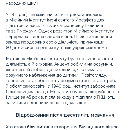
народних шкіл).
У 1911 році гімназійний конвікт реорганізовано
в Місійний інститут імені святого Йосафата для
підготовки василіанських місіонерів у Галичині
та за її межами. Однак розвиток Місійного інституту
перервала Перша світова війна. Після її закінчення
заклад продовжив свою діяльність, прийнявши
60 дітей-сиріт із різних куточків української землі.
Метою ж Місійного інституту була не лише освітня
діяльність, а й виховна. Акцент робили на розумній,
жертвенній любові до виховника, яка вимагає
розумного наближення до дитини і її світогляду,
терпеливість, побожність, розумна строгість, потреба
й обсяг самоосвіти. У 1940 році інститут заборонила
більшовицька влада. Монастир було напівзруйновано.
І лише за 45 років, після виходу з підпілля УГКЦ, отці
василіяни відновили освітню діяльність.
Відродження після десятиліть мовчання
Хто стояв біля витоків створення Бучацького ліцею