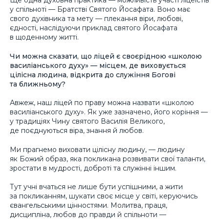
Ще одна духовна практика — можливість участі ліцеїстів
у спільноті — Братстві Святого Йосафата. Воно має
свого духівника та мету — плекання віри, любові,
єдності, наслідуючи приклад святого Йосафата
в щоденному житті.
Чи можна сказати, що ліцей є своєрідною «школою
василіанського духу» — місцем, де виховується
цілісна людина, відкрита до служіння Богові
та ближньому?
Авжеж, наш ліцей по праву можна назвати «школою
василіанського духу». Як уже зазначено, його коріння —
у традиціях Чину святого Василія Великого,
де поєднуються віра, знання й любов.
Ми прагнемо виховати цілісну людину, — людину
як Божий образ, яка покликана розвивати свої таланти,
зростати в мудрості, доброті та служінні іншим.
Тут учні вчаться не лише бути успішними, а жити
за покликанням, шукати своє місце у світі, керуючись
євангельськими цінностями. Молитва, праця,
дисципліна, любов до правди й спільноти —