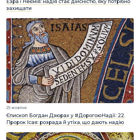
Езра і Неємія: надія стає дійсністю, яку потрібно
захищати
25 жовтня
Єпископ Богдан Дзюрах у #ДорогоюНадії: 22.
Пророк Ісая: розрада й утіха, що дають надію