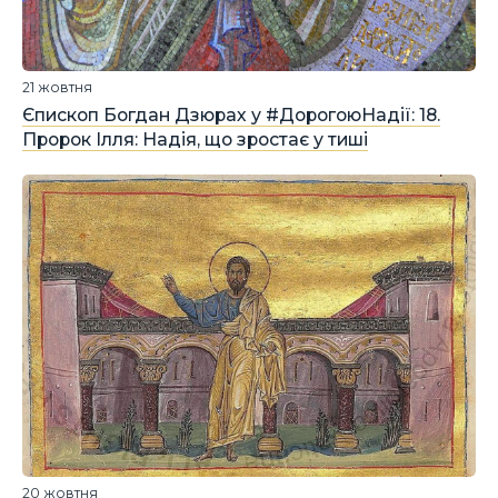
21 жовтня
Єпископ Богдан Дзюрах у #ДорогоюНадії: 18.
Пророк Ілля: Надія, що зростає у тиші
20 жовтня