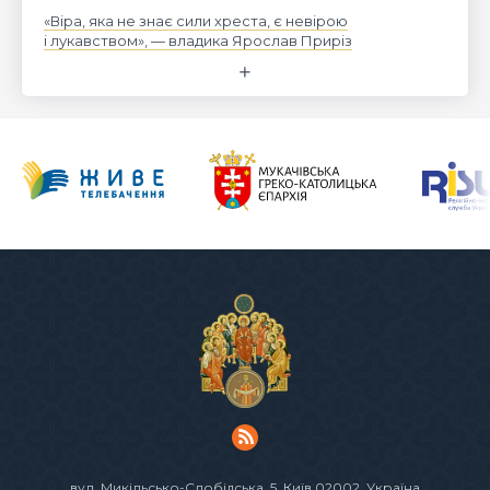
«Віра, яка не знає сили хреста, є невірою
і лукавством», — владика Ярослав Приріз
вул. Микільсько-Слобідська, 5
, Київ 02002, Україна