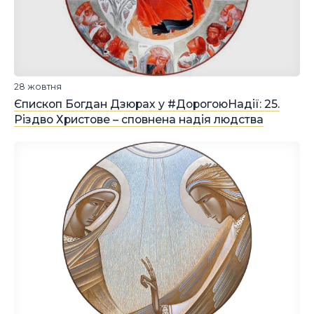
28 жовтня
Єпископ Богдан Дзюрах у #ДорогоюНадії: 25.
Різдво Христове – сповнена надія людства