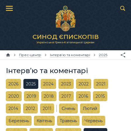
СИНОД ЄПИСКОПІВ
Української Греко-Католицької Церкви
Прес-центр
Інтерв’ю та коментарі
2025
Інтерв’ю та коментарі
2026
2025
2024
2023
2022
2021
2020
2019
2018
2017
2016
2015
2014
2012
2011
Січень
Лютий
Березень
Квітень
Травень
Червень