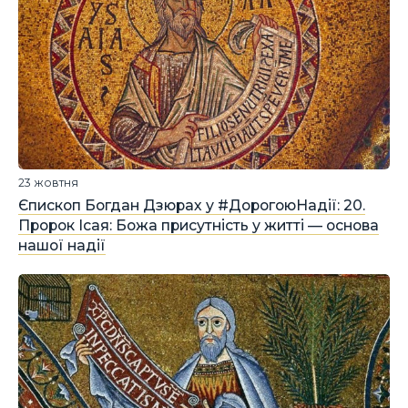
23 жовтня
Єпископ Богдан Дзюрах у #ДорогоюНадії: 20.
Пророк Ісая: Божа присутність у житті — основа
нашої надії