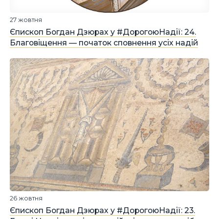
27 жовтня
Єпископ Богдан Дзюрах у #ДорогоюНадії: 24.
Благовіщення — початок сповнення усіх надій
26 жовтня
Єпископ Богдан Дзюрах у #ДорогоюНадії: 23.