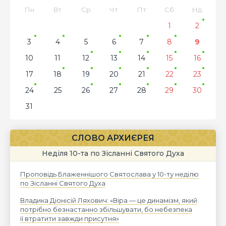
Пн
Вт
Ср
Чт
Пт
Сб
Нд
1
2
3
4
5
6
7
8
9
10
11
12
13
14
15
16
17
18
19
20
21
22
23
24
25
26
27
28
29
30
31
СЛОВО АРХИЄРЕЯ
Неділя 10-та по Зісланні Святого Духа
Проповідь Блаженнішого Святослава у 10-ту неділю
по Зісланні Святого Духа
Владика Діонісій Ляхович: «Віра — це динамізм, який
потрібно безнастанно збільшувати, бо небезпека
її втратити завжди присутня»