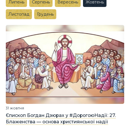
Липень
Серпень
Вересень
Жовтень
Листопад
Грудень
31 жовтня
Єпископ Богдан Дзюрах у #ДорогоюНадії: 27.
Блаженства — основа християнської надії