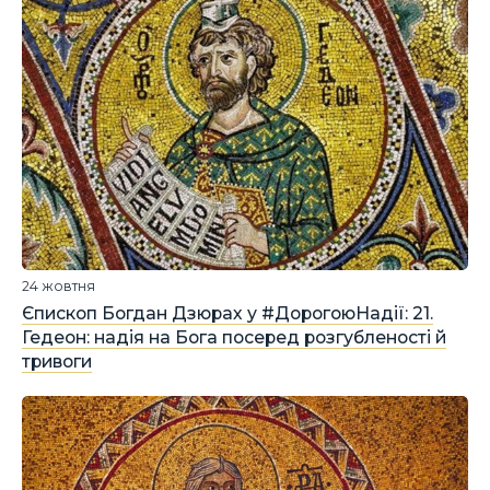
24 жовтня
Єпископ Богдан Дзюрах у #ДорогоюНадії: 21.
Гедеон: надія на Бога посеред розгубленості й
тривоги