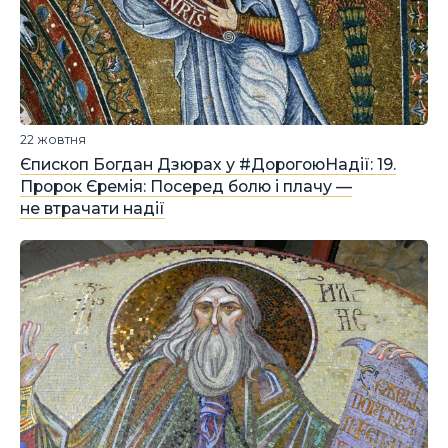
22 жовтня
Єпископ Богдан Дзюрах у #ДорогоюНадії: 19.
Пророк Єремія: Посеред болю і плачу —
не втрачати надії