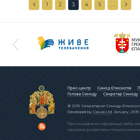
1
2
3
4
5
…
Прес-центр
Синод Єпископів
П
Голова Синоду
Секретар Синоду
© 2019 Секретаріат Синоду Єпископі
Developed by
Cawas Ltd
. January, 2019.
При поширенні інформації сайту н
просимо розмістити гіперпосиланн