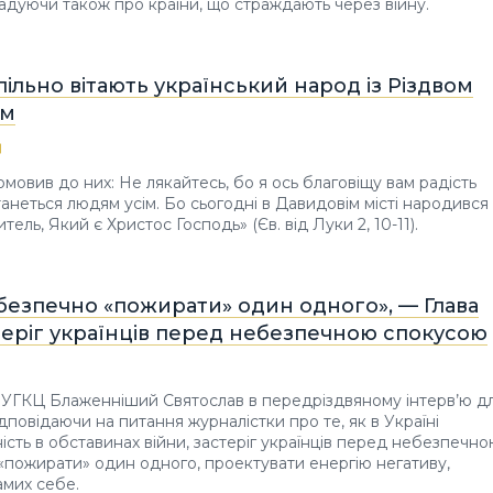
гадуючи також про країни, що страждають через війну.
ільно вітають український народ із Різдвом
им
омовив до них: Не лякайтесь, бо я ось благовіщу вам радість
танеться людям усім. Бо сьогодні в Давидовім місті народився
тель, Який є Христос Господь» (Єв. від Луки 2, 10-11).
безпечно «пожирати» один одного», — Глава
теріг українців перед небезпечною спокусою
а УГКЦ Блаженніший Святослав в передріздвяному інтерв’ю д
ідповідаючи на питання журналістки про те, як в Україні
ість в обставинах війни, застеріг українців перед небезпечн
пожирати» один одного, проектувати енергію негативу,
амих себе.