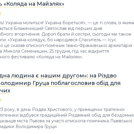
ь «Коляда на Майзлях»
ть! Україна молиться! Україна бореться!», — це ті слова, із яким
ається Блаженніший Святослав від перших днів
ного вторгнення. Дорогі брати й сестри, сьогодні ми також
и: «Україна колядує, бо народився Спаситель — Ісус
ро це сказав єпископ-помічник Івано-Франківської архиєпархії
 Микола Семенишин, 25 грудня, під час відкриття
ного фестивалю «Коляда на Майзлях».
дна людина є нашим другом»: на Різдво
Володимир Груца поблагословив обід для
чих
23 року, в день Різдва Христового, у приміщенні трапезної
олітехніки відбувся традиційний Різдвяний обід для бездомни
шканців міста Львова за участі єпископа-помічника Львівської
владики Володимира Груци.