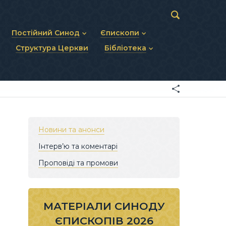
Постійний Синод
Єпископи
Структура Церкви
Бібліотека
пів
Статут Постійного Синоду
Діючі єпископи
ископів
Персональний склад
Єпископи-ємерити
Документи
ну тему
Минулі склади
Усопші єпископи
Фоторепортажі
я Св. Духа
Відеоматеріали
Матеріали Синодів
Партикулярне право УГКЦ
Новини та анонси
Інтерв’ю та коментарі
Проповіді та промови
МАТЕРІАЛИ СИНОДУ
ЄПИСКОПІВ 2026