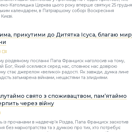
реко-Католицька Церква цього року вперше святкує 25 грудня
ським календарем, в Патріаршому соборі Воскресіння
Києві.
чима, прикутими до Дитятка Ісуса, благаю мир
ни
му різдвяному посланні Папа Франциск наголосив на тому,
 Бог, Який оселився серед нас, сповнює нас довірою
тому стає джерелом «великої» радості. Як завжди, думка лине
радість затьмарена війнами, нещастями та злиднями.
плутаймо свято з споживацтвом, пам’ятаймо
терпить через війну
ь із прочанами в надвечір’я Різдва, Папа Франциск заохотив
ня без марнотратства та з думкою про тих, хто потребує