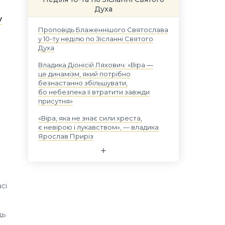
Духа
у
Проповідь Блаженнішого Святослава
у 10-ту неділю по Зісланні Святого
Духа
Владика Діонісій Ляхович: «Віра —
а
це динамізм, який потрібно
безнастанно збільшувати,
бо небезпека її втратити завжди
присутня»
«Віра, яка не знає сили хреста,
є невірою і лукавством», — владика
Ярослав Приріз
асі
ць