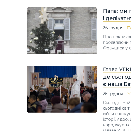
Папа: ми 
і делікатн
26 грудня
Про покликан
проявляючи т
Франциск у с
Глава УГКЦ
де сього
є наша Б
25 грудня
Сьогодні майб
сьогодні світ
війни святку
історії, ядро
народжується
і Глава УГКЦ