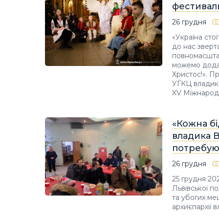
фестивал
26 грудня
«Україна стої
до нас зверт
повномасштаб
можемо додат
Христос!». П
УГКЦ владика
XV Міжнарод
«Кожна бі
владика 
потребую
26 грудня
25 грудня 20
Львівської п
та убогих ме
архиєпархії 