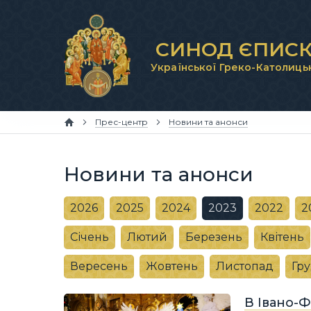
СИНОД ЄПИСК
Української Греко-Католиць
Прес-центр
Новини та анонси
Новини та анонси
2026
2025
2024
2023
2022
2
Січень
Лютий
Березень
Квітень
Вересень
Жовтень
Листопад
Гр
В Івано-