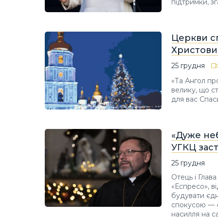
підтримки, з
Церкви сп
Христов
25 грудня
«Та Ангол пр
велику, що с
для вас Спаси
«Дуже не
УГКЦ зас
25 грудня
Отець і Глав
«Еспресо», в
будувати єдн
спокусою — «
насилля на с