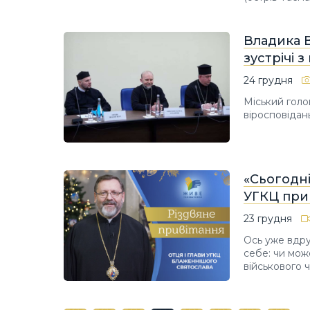
Владика В
зустрічі 
24 грудня
Міський голо
віросповідань
«Сьогодні
УГКЦ прив
23 грудня
Ось уже вдру
себе: чи мож
військового ч