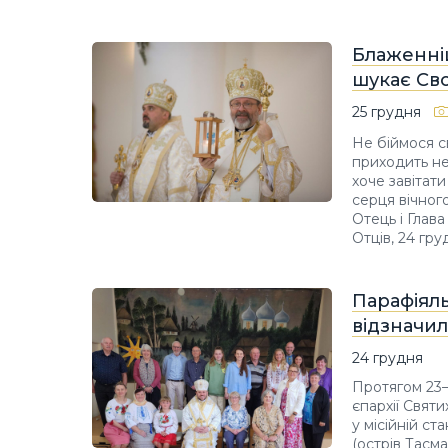
Блаженніш
шукає Сво
25 грудня
Не біймося св
приходить не 
хоче завітат
серця вічног
Отець і Глав
Отців, 24 гру
Парафіяль
відзначи
24 грудня
Протягом 23–
єпархії Свят
у місійній с
(острів Тасман