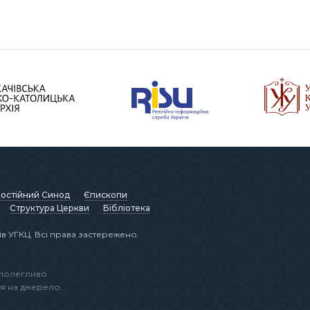
остійний Синод
Єпископи
Структура Церкви
Бібліотека
в УГКЦ. Всі права застережено.
аполегливо
я на джерело.