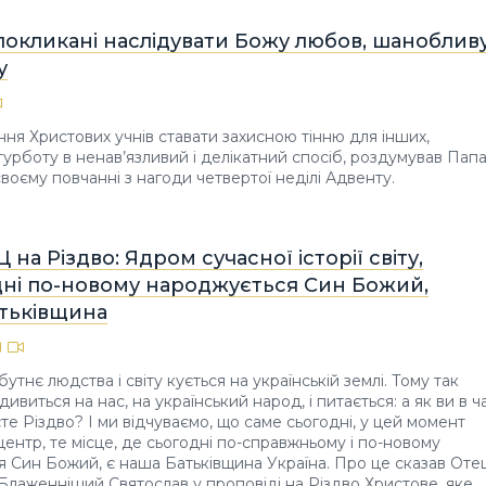
покликані наслідувати Божу любов, шаноблив
у
ня Христових учнів ставати захисною тінню для інших,
урботу в ненав’язливий і делікатний спосіб, роздумував Пап
воєму повчанні з нагоди четвертої неділі Адвенту.
 на Різдво: Ядром сучасної історії світу,
дні по-новому народжується Син Божий,
атьківщина
утнє людства і світу кується на українській землі. Тому так
 дивиться на нас, на український народ, і питається: а як ви в ч
єте Різдво? І ми відчуваємо, що саме сьогодні, у цей момент
, центр, те місце, де сьогодні по-справжньому і по-новому
 Син Божий, є наша Батьківщина Україна. Про це сказав Оте
 Блаженніший Святослав у проповіді на Різдво Христове, яке