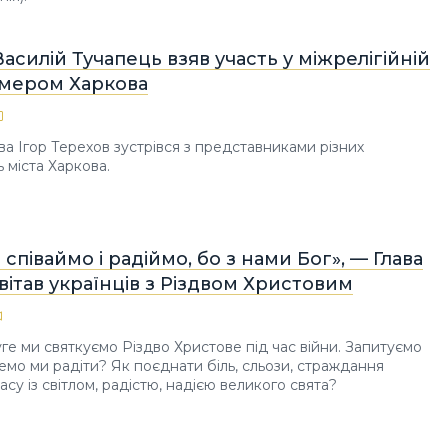
асилій Тучапець взяв участь у міжрелігійній
з мером Харкова
ва Ігор Терехов зустрівся з представниками різних
 міста Харкова.
 співаймо і радіймо, бо з нами Бог», — Глава
ітав українців з Різдвом Христовим
ге ми святкуємо Різдво Христове під час війни. Запитуємо
емо ми радіти? Як поєднати біль, сльози, страждання
асу із світлом, радістю, надією великого свята?