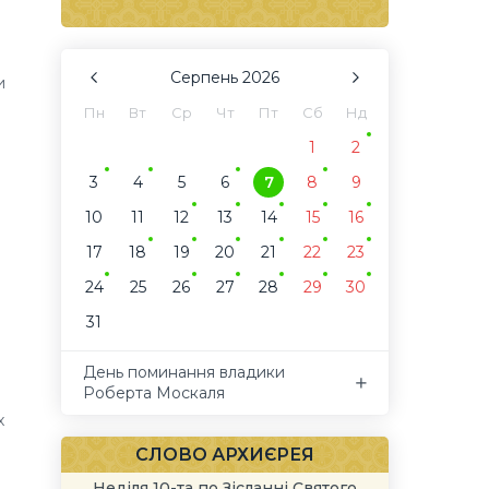
Серпень
2026
и
Пн
Вт
Ср
Чт
Пт
Сб
Нд
1
2
3
4
5
6
7
8
9
10
11
12
13
14
15
16
17
18
19
20
21
22
23
24
25
26
27
28
29
30
31
День поминання владики
Роберта Москаля
х
СЛОВО АРХИЄРЕЯ
Неділя 10-та по Зісланні Святого