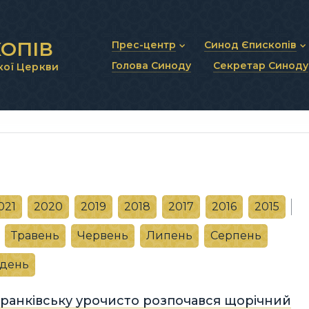
ОПІВ
Прес-центр
Синод Єпископів
Голова Синоду
Секретар Синоду
кої Церкви
Новини та анонси
Статут Синоду Єписко
Інтерв’ю та коментарі
Регламент Синоду Єп
Проповіді та промови
Положення про Голов
Молитовне прикликанн
Синодальні органи
Секретаріат Синоду
Контактна інформація
021
2020
2019
2018
2017
2016
2015
Травень
Червень
Липень
Серпень
удень
Франківську урочисто розпочався щорічний