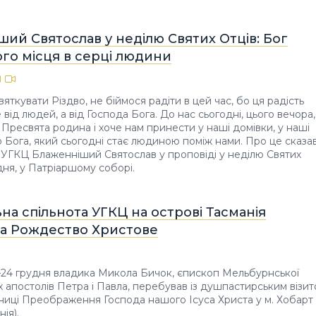
ий Святослав у неділю Святих Отців: Бог
го місця в серці людини
яткувати Різдво, не біймося радіти в цей час, бо ця радість
від людей, а від Господа Бога. До нас сьогодні, цього вечора,
и Пресвята родина і хоче нам принести у наші домівки, у наші
о Бога, який сьогодні стає людиною поміж нами. Про це сказа
а УГКЦ Блаженніший Святослав у проповіді у неділю Святих
дня, у Патріаршому соборі.
на спільнота УГКЦ на острові Тасманія
ла Рождество Христове
24 грудня владика Микола Бичок, єпископ Мельбурнської
их апостолів Петра і Павла, перебував із душпастирським візи
таниці Преображення Господа нашого Ісуса Христа у м. Хобарт
ія).