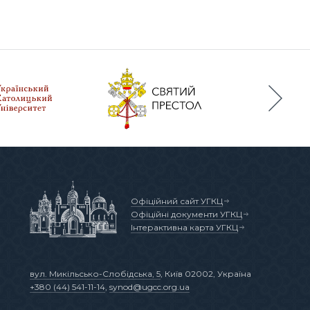
Офіційний сайт УГКЦ
Офіційні документи УГКЦ
Інтерактивна карта УГКЦ
вул. Микільсько-Слобідська, 5
, Київ 02002, Україна
+380 (44) 541-11-14
,
synod@ugcc.org.ua