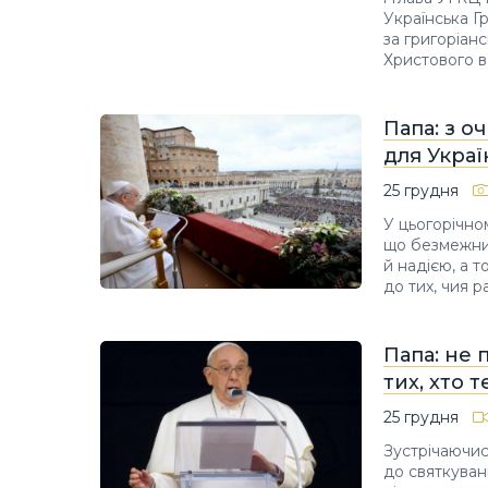
Українська Г
за григоріан
Христового в 
Папа: з о
для Украї
25 грудня
У цьогорічно
що безмежний
й надією, а 
до тих, чия 
Папа: не 
тих, хто 
25 грудня
Зустрічаючис
до святкуван