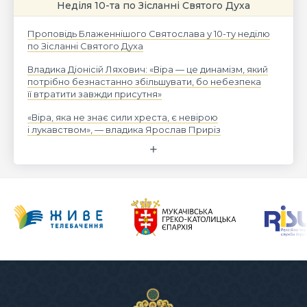
Неділя 10-та по Зісланні Святого Духа
Проповідь Блаженнішого Святослава у 10-ту неділю
по Зісланні Святого Духа
Владика Діонісій Ляхович: «Віра — це динамізм, який
потрібно безнастанно збільшувати, бо небезпека
її втратити завжди присутня»
«Віра, яка не знає сили хреста, є невірою
і лукавством», — владика Ярослав Приріз