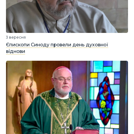
3 вересня
Єпископи Синоду провели день духовної
віднови