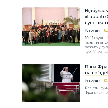
Відбулас
«Laudato 
суспільст
16 грудня
10–11 грудня
практична ко
розвитку сусп
курії Українс
Папа Фра
нашої іде
16 грудня
Радість і сум
Франциск под