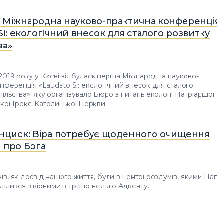
ь Міжнародна науково-практична конференці
Si: екологічний внесок для сталого розвитку
ва»
 2019 року у Києві відбулась перша Міжнародна науково-
нференція «Laudato Si: екологічний внесок для сталого
ільства», яку організувало Бюро з питань екології Патріаршої
ької Греко-Католицької Церкви.
нциск: Віра потребує щоденного очищення
ї про Бога
нів, як досвід нашого життя, були в центрі роздумів, якими Па
ілився з вірними в третю неділю Адвенту.