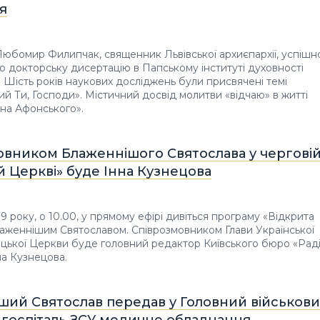
я
 Любомир Филипчак, священник Львівської архиєпархії, успішн
ю докторську дисертацію в Папському інституті духовності
. Шість років наукових досліджень були присвячені темі
й Ти, Господи». Містичний досвід молитви «відчаю» в житті
на Афонського».
овником Блаженнішого Святослава у чергові
й Церкві» буде Інна Кузнецова
9 року, о 10.00, у прямому ефірі дивіться програму «Відкрита
аженнішим Святославом. Співрозмовником Глави Української
цької Церкви буде головний редактор Київського бюро «Рад
а Кузнецова.
ший Святослав передав у Головний військов
 госпіталь ЗСУ медичне обладнання