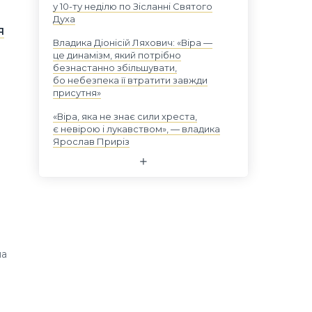
у 10-ту неділю по Зісланні Святого
Духа
я
Владика Діонісій Ляхович: «Віра —
це динамізм, який потрібно
безнастанно збільшувати,
бо небезпека її втратити завжди
присутня»
«Віра, яка не знає сили хреста,
є невірою і лукавством», — владика
Ярослав Приріз
па