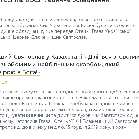
9 року у відділення Гнійної хірургії, Головного військового
оспіталю Збройних Сил України міста Києва було направлено
дичне обладнання, яке передав Отець і Глава Української
ицької Церкви Блаженніший Святослав.
ий Святослав у Казахстані: «Діліться зі своїм
і знайомими найбільшим скарбом, який
вірою в Бога!»
-справжньому багатою та плідною, коли робить добрі справи
є лише про матеріальний достаток. Зокрема на казахській земл
ька Греко-Католицька Церква перебувала в підпіллі, чимало
вували своїм здоров’ям і життям заради Христової Церкви.
то цінувати їхні вчинки та ділитися духовним багатством одне
 цьому наголосив Глава і Отець УГКЦ Блаженніший Святослав
 проповіді до вірних у неділю, 15 грудня 2019 року, в храмі