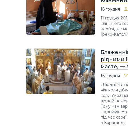
16 грудня
11 грудня 201
клінічного г
необхідне ме
Греко-Катол
Блаженніш
рідними 
маєте, — 
16 грудня
«Людина є по
ніж коли дба
коли Українс
людей пожерт
Тому нам вар
з одним». На
під час своєї
в Караганді.