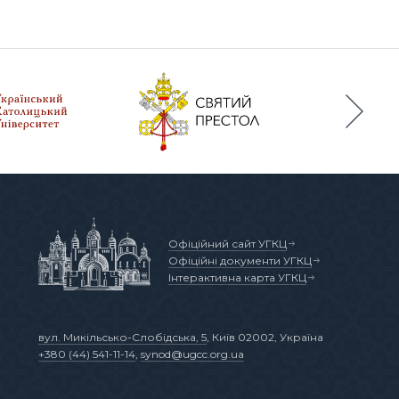
Офіційний сайт УГКЦ
Офіційні документи УГКЦ
Інтерактивна карта УГКЦ
вул. Микільсько-Слобідська, 5
, Київ 02002, Україна
+380 (44) 541-11-14
,
synod@ugcc.org.ua