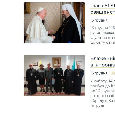
Глава УГК
священст
15 грудня
13 грудня 19
рукоположени
служіння він
до світу є м
Блаженніш
в інтроні
15 грудня
У суботу, 14
прибув до Ка
до 16 грудня
в інтронізаці
обряду в Каза
15 грудня.