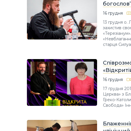
богослов’
16 грудня
13 грудня о.
захистив сво
«Терезіанум»
«Невблаганни
старця Силуа
Співрозм
«Відкриті
16 грудня
17 грудня 201
Церква» з Бл
Греко-Католи
Свобода» Інн
Блаженні
клінічний