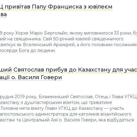
Ц привітав Папу Франциска з ювілеєм
ва
69 року Хорхе Маріо Бергольйо, якому виповнилося 33 роки, б
й на священника. Свій 50-річний ювілей священничого
 святкує як Вселенський Архиєрей, а його головним послання
илосердя Бога до людини.
ий Святослав прибув до Казахстану для учас
зації о. Василя Говери
 грудня 2019 року, Блаженніший Святослав, Отець і Глава УГКЦ
захстану з душпастирським візитом, що триватиме
. Головна мета візиту Глави УГКЦ до Казахстану — участь
ї апостольського адміністратора для католиків візантійського
хстані та Центральній Азії о. Василя Говери, яка відбудеться