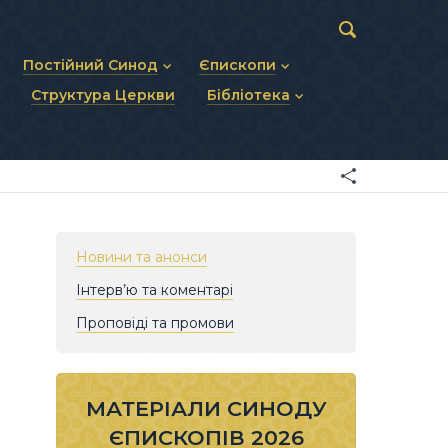
Постійний Синод
Єпископи
Структура Церкви
Бібліотека
пів
Статут Постійного Синоду
Діючі єпископи
ископів
Персональний склад
Єпископи-ємерити
Документи
ну тему
Минулі склади
Усопші єпископи
Фоторепортажі
я Св. Духа
Відеоматеріали
Матеріали Синодів
Партикулярне право УГКЦ
Новини та анонси
Інтерв’ю та коментарі
Проповіді та промови
МАТЕРІАЛИ СИНОДУ
ЄПИСКОПІВ 2026