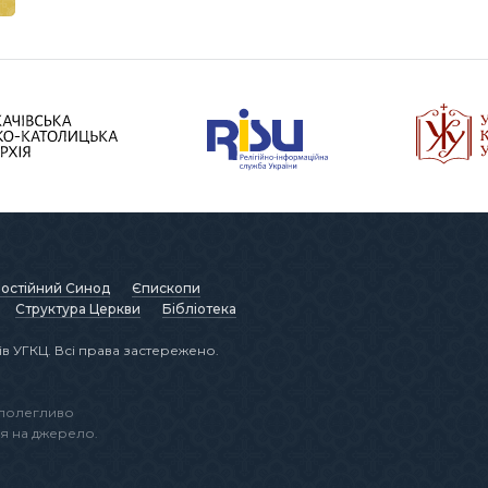
остійний Синод
Єпископи
Структура Церкви
Бібліотека
в УГКЦ. Всі права застережено.
аполегливо
я на джерело.