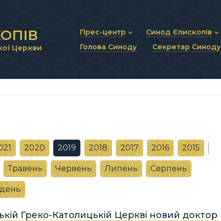
ОПІВ
Прес-центр
Синод Єпископів
Голова Синоду
Секретар Синоду
кої Церкви
Новини та анонси
Статут Синоду Єписко
Інтерв’ю та коментарі
Регламент Синоду Єп
Проповіді та промови
Положення про Голов
Молитовне прикликанн
Синодальні органи
Секретаріат Синоду
Контактна інформація
021
2020
2019
2018
2017
2016
2015
Травень
Червень
Липень
Серпень
удень
ькій Греко-Католицькій Церкві новий доктор