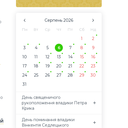
Серпень
2026
о
Пн
Вт
Ср
Чт
Пт
Сб
Нд
1
2
3
4
5
6
7
8
9
10
11
12
13
14
15
16
й
17
18
19
20
21
22
23
24
25
26
27
28
29
30
31
День священичого
іо
рукоположення владики Петра
Крика
День поминання владики
ий
Вінкентія Седлецького