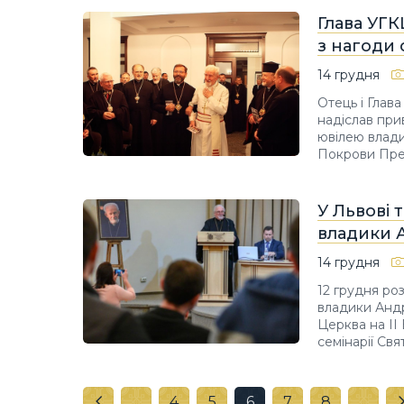
Глава УГК
з нагоди 
14 грудня
Отець і Глав
надіслав при
ювілею влади
Покрови Прес
У Львові 
владики 
14 грудня
12 грудня ро
владики Андр
Церква на ІІ
семінарії Свя
…
4
5
6
7
8
…