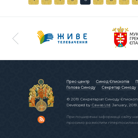
Прес-центр
Синод Єпископів
П
Голова Синоду
Секретар Синоду
© 2019 Секретаріат Синоду Єпископі
Developed by
Cawas Ltd
. January, 2019.
При поширенні інформації сайту н
просимо розмістити гіперпосиланн