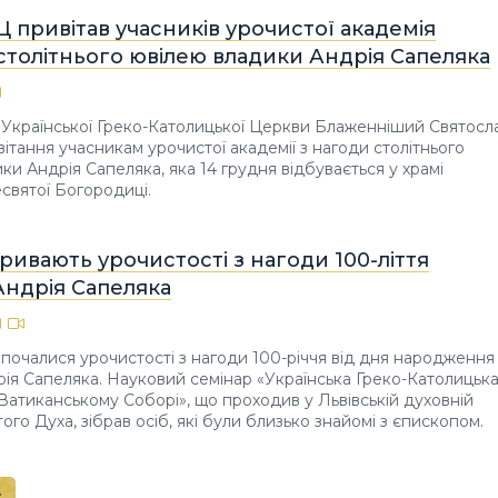
Ц привітав учасників урочистої академія
столітнього ювілею владики Андрія Сапеляка
а Української Греко-Католицької Церкви Блаженніший Святосл
вітання учасникам урочистої академії з нагоди столітнього
ки Андрія Сапеляка, яка 14 грудня відбувається у храмі
вятої Богородиці.
тривають урочистості з нагоди 100-ліття
Андрія Сапеляка
зпочалися урочистості з нагоди 100-річчя від дня народження
ія Сапеляка. Науковий семінар «Українська Греко-Католицьк
 Ватиканському Соборі», що проходив у Львівській духовній
того Духа, зібрав осіб, які були близько знайомі з єпископом.