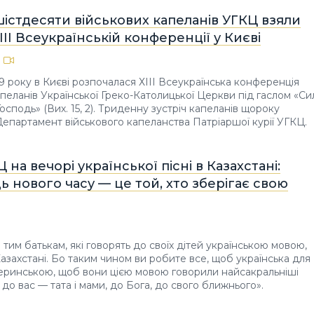
істдесяти військових капеланів УГКЦ взяли
ХІІІ Всеукраїнській конференції у Києві
19 року в Києві розпочалася ХІІІ Всеукраїнська конференція
апеланів Української Греко-Католицької Церкви під гаслом «Си
Господь» (Вих. 15, 2). Триденну зустріч капеланів щороку
Департамент військового капеланства Патріаршої курії УГКЦ.
 на вечорі української пісні в Казахстані:
ь нового часу — це той, хто зберігає свою
тим батькам, які говорять до своїх дітей українською мовою,
 Казахстані. Бо таким чином ви робите все, щоб українська для
еринською, щоб вони цією мовою говорили найсакральніші
до вас — тата і мами, до Бога, до свого ближнього».