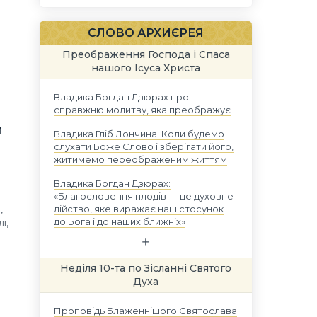
СЛОВО АРХИЄРЕЯ
Преображення Господа і Спаса
нашого Ісуса Христа
Владика Богдан Дзюрах про
справжню молитву, яка преображує
и
Владика Гліб Лончина: Коли будемо
слухати Боже Слово і зберігати його,
житимемо переображеним життям
Владика Богдан Дзюрах:
«Благословення плодів — це духовне
дійство, яке виражає наш стосунок
,
до Бога і до наших ближніх»
і,
Неділя 10-та по Зісланні Святого
Духа
Проповідь Блаженнішого Святослава