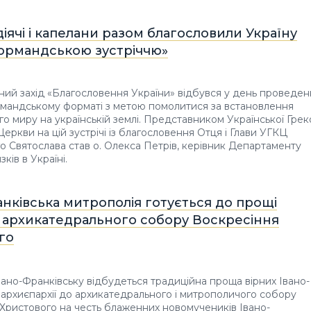
 діячі і капелани разом благословили Україну
ормандською зустріччю»
ий захід «Благословення України» відбувся у день проведен
ормандському форматі з метою помолитися за встановлення
о миру на українській землі. Представником Української Грек
Церкви на цій зустрічі із благословення Отця і Глави УГКЦ
 Святослава став о. Олекса Петрів, керівник Департаменту
зків в Україні.
нківська митрополія готується до прощі
о архикатедрального собору Воскресіння
го
Івано-Франківську відбудеться традиційна проща вірних Івано-
 архиєпархії до архикатедрального і митрополичого собору
Христового на честь блаженних новомучеників Івано-