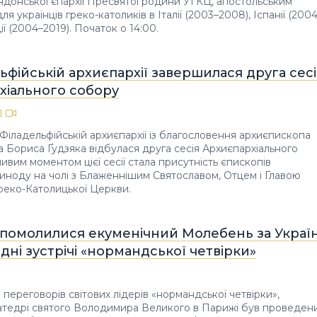
донської єпархії Пресвятої родини УГКЦ, апостольським
ля українців греко-католиків в Італії (2003–2008), Іспанії (200
ії (2004–2019). Початок о 14:00.
ьфійській архиєпархії завершилася друга сесі
хіального собору
 Філадельфійській архиєпархії із благословення архиєпископа
а Бориса Ґудзяка відбулася друга сесія Архиєпархіального
ивим моментом цієї сесії стала присутність єпископів
иноду на чолі з Блаженнішим Святославом, Отцем і Главою
Греко-Католицької Церкви.
 помолилися екуменічний Молебень за Украї
ні зустрічі «нормандської четвірки»
переговорів світових лідерів «нормандської четвірки»,
катедрі святого Володимира Великого в Парижі був проведен