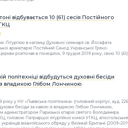
оні відбувається 10 (61) сесія Постійного
ГКЦ
 Літургією в каплиці Духовної семінарії св. Йосафата
ької архиєпархії Постійний Синод Української Греко-
Церкви розпочав в понеділок, 9 грудня 2019 року, свою 10 (61)
кій політехніці відбудуться духовні бесіди
із владикою Глібом Лончиною
9 року у НУ «Львівська політехніка» (головний корпус, ауд. 226
духовні бесіди за кавою із владикою Глібом Лончиною,
м адміністратором Паризької єпархії святого Володимира
Ц, головою Патріаршої літургійної комісії УГКЦ, апостольськи
українців візантійського обряду у Великій Британії (2009–2019