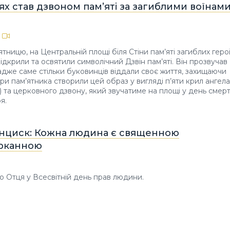
ях став дзвоном пам’яті за загиблими воїнам
’ятницю, на Центральній площі біля Стіни пам’яті загиблих геро
ідкрили та освятили символічний Дзвін пам’яті. Він прозвучав
 адже саме стільки буковинців віддали своє життя, захищаючи
ори пам’ятника створили цей образ у вигляді п’яти крил ангела
и) та церковного дзвону, який звучатиме на площі у день смерт
я.
нциск: Кожна людина є священною
рканною
го Отця у Всесвітній день прав людини.