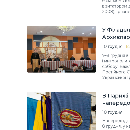
екзархом Лон
візитатором д
2008), Ірланд
У Філадел
Архиєпар
10 грудня
7–8 грудня в
і митрополит
собору. Важл
Постійного С
Української 
В Парижі
напередод
10 грудня
Напередодні 
8 грудня, у 