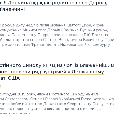
ліб Лончина відвідав родинне село Дернів,
м’янеччині
 року, в 25-ту неділю після Зіслання Святого Духа, у храмі
комученика Микити села Дернів (Кам’янка-Бузький район,
ласть), Божественну Літурґію очолив владика Гліб Лончина,
й адміністратор єпархії Святого Володимира Великого у Пари
 греко-католиків Франції, Бельгії, Нідерландів, Люксембургу
.
стійного Синоду УГКЦ на чолі із Блаженніши
вом провели ряд зустрічей у Державному
іаті США
 9 грудня 2019 року, члени Постійного Синоду на чолі
м Святославом, Отцем і Главою Української Греко-Католицько
снили робочий візит до Державного Секретаріату Сполучени
ки, де провели зустрічі з кількома представниками цієї
авної інституції.