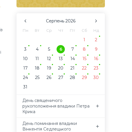
и
Серпень
2026
їв
Пн
Вт
Ср
Чт
Пт
Сб
Нд
1
2
3
4
5
6
7
8
9
і
10
11
12
13
14
15
16
17
18
19
20
21
22
23
24
25
26
27
28
29
30
31
День священичого
рукоположення владики Петра
Крика
День поминання владики
Вінкентія Седлецького