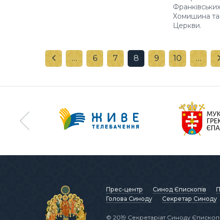
Франківських
Хомишина та з
Церкви.
…
6
7
8
9
10
…
Прес-центр
Синод Єпископів
П
Голова Синоду
Секретар Синоду
© 2019 Секретаріат Синоду Єпископі