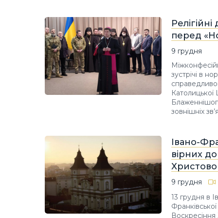
Релігійні
перед «Н
9 грудня
Міжконфесійн
зустрічі в н
справедливог
Католицької 
Блаженнішого
зовнішніх зв’я
Івано-Фра
вірних д
Христово
9 грудня
13 грудня в 
Франківської
Воскресіння 