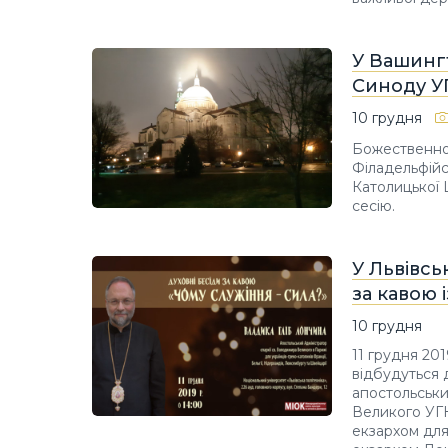
У Вашингт
Синоду У
10 грудня
Божественною
Філадельфійс
Католицької 
сесію.
У Львівсь
за кавою 
10 грудня
11 грудня 201
відбудуться 
апостольськи
Великого УГК
екзархом для 