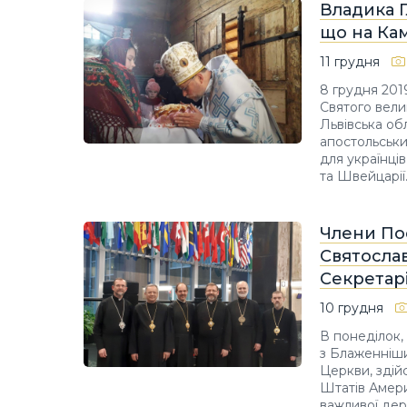
Владика Г
що на Ка
11 грудня
8 грудня 2019
Святого вели
Львівська об
апостольськи
для українців
та Швейцарії
Члени По
Святосла
Секретар
10 грудня
В понеділок,
з Блаженніши
Церкви, здій
Штатів Амери
важливої держ