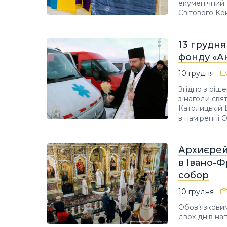
екуменічний 
Світового Ко
13 грудня
фонду «Ан
10 грудня
Згідно з ріш
з нагоди свя
Католицькій 
в наміренні 
Архиєрей
в Івано-
собор
10 грудня
Обов’язковим
двох днів на