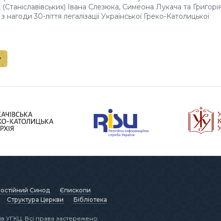
 (Станіславівських) Івана Слезюка, Симеона Лукача та Григорі
 нагоди 30-ліття легалізації Української Греко-Католицької
остійний Синод
Єпископи
Структура Церкви
Бібліотека
в УГКЦ. Всі права застережено.