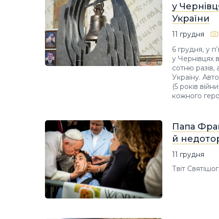
у Чернівц
України
11 грудня
6 грудня, у п
у Чернівцях в
сотню разів,
Україну. Авт
(5 років війн
кожного геро
Папа Фра
й недото
11 грудня
Твіт Святішо