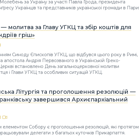
Молебень за Україну за участі Павла Ґрода, президента
нґресу Українців та представників української громади в Пари
 — молитва за Главу УГКЦ та збір коштів для
дріїв гріш»
енням Синоду Єпископів УГКЦ, що відбувся цього року в Римі,
та апостола Андрія Первозваного в Українській Греко-
Церкві встановлено День загальноцерковної молитви
Отця і Глави УГКЦ та особливих ситуацій УГКЦ.
ська Літургія та проголошення резолюцій —
Франківську завершився Архиєпархіальний
 елементом Собору є проголошення резолюцій, які протягом
працьовували делегати з багатьох куточків Прикарпаття.