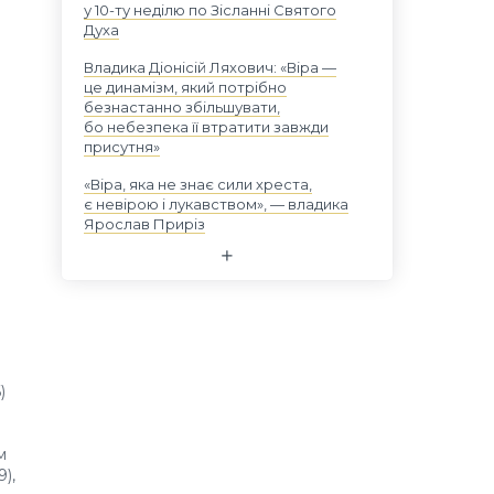
у 10-ту неділю по Зісланні Святого
Духа
Владика Діонісій Ляхович: «Віра —
це динамізм, який потрібно
безнастанно збільшувати,
бо небезпека її втратити завжди
присутня»
«Віра, яка не знає сили хреста,
є невірою і лукавством», — владика
Ярослав Приріз
)
м
),