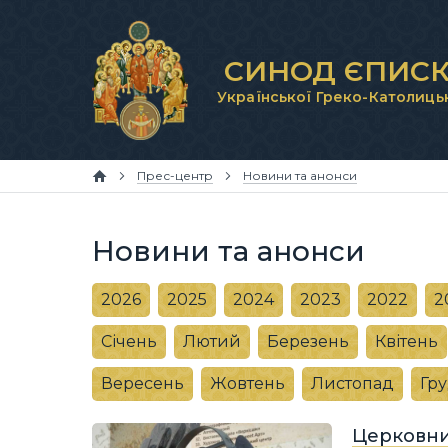
СИНОД ЄПИСК
Української Греко-Католиць
Прес-центр
Новини та анонси
Новини та анонси
2026
2025
2024
2023
2022
2
Січень
Лютий
Березень
Квітень
Вересень
Жовтень
Листопад
Гр
Церковний