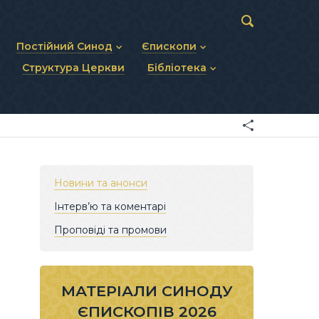
Постійний Синод
Єпископи
Структура Церкви
Бібліотека
пів
Статут Постійного Синоду
Діючі єпископи
ископів
Персональний склад
Єпископи-ємерити
Документи
ну тему
Минулі склади
Усопші єпископи
Фоторепортажі
я Св. Духа
Відеоматеріали
Матеріали Синодів
Партикулярне право УГКЦ
Новини та анонси
Інтерв’ю та коментарі
Проповіді та промови
МАТЕРІАЛИ СИНОДУ
ЄПИСКОПІВ 2026