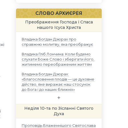
СЛОВО АРХИЄРЕЯ
Преображення Господа і Спаса
нашого Ісуса Христа
Владика Богдан Дзюрах про
справжню молитву, яка преображує
жі
Владика Гліб Лончина: Коли будемо
слухати Боже Слово і зберігати його,
житимемо переображеним життям
м
Владика Богдан Дзюрах:
«Благословення плодів — це духовне
дійство, яке виражає наш стосунок
до Бога і до наших ближніх»
Неділя 10-та по Зісланні Святого
ї
Духа
х
Проповідь Блаженнішого Святослава