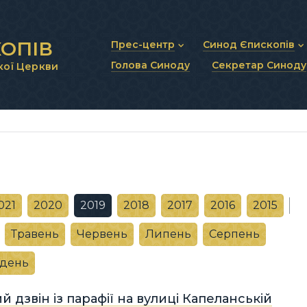
ОПІВ
Прес-центр
Синод Єпископів
Голова Синоду
Секретар Синоду
кої Церкви
Новини та анонси
Статут Синоду Єписко
Інтерв’ю та коментарі
Регламент Синоду Єп
Проповіді та промови
Положення про Голов
Молитовне прикликанн
Синодальні органи
Секретаріат Синоду
Контактна інформація
021
2020
2019
2018
2017
2016
2015
Травень
Червень
Липень
Серпень
удень
 дзвін із парафії на вулиці Капеланській