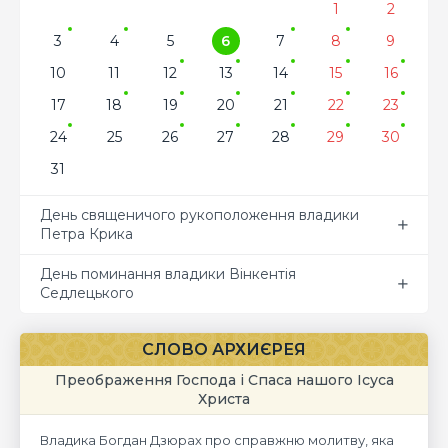
1
2
3
4
5
6
7
8
9
10
11
12
13
14
15
16
17
18
19
20
21
22
23
24
25
26
27
28
29
30
31
День священичого рукоположення владики
Петра Крика
День поминання владики Вінкентія
Седлецького
СЛОВО АРХИЄРЕЯ
Преображення Господа і Спаса нашого Ісуса
Христа
Владика Богдан Дзюрах про справжню молитву, яка