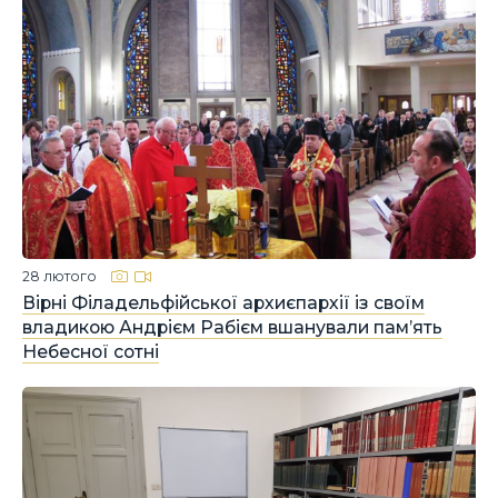
28 лютого
Вірні Філадельфійської архиєпархії із своїм
владикою Андрієм Рабієм вшанували пам’ять
Небесної сотні