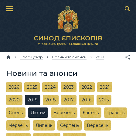
СИНОД ЄПИСКОПІВ
Української Греко-Католицької Церкви
Прес-центр
Новини та анонси
2019
Новини та анонси
2026
2025
2024
2023
2022
2021
2020
2019
2018
2017
2016
2015
Січень
Лютий
Березень
Квітень
Травень
Червень
Липень
Серпень
Вересень