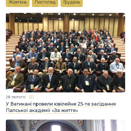
Жовтень
Листопад
Грудень
28 лютого
У Ватикані провели ювілейне 25-те засідання
Папської академії «За життя»