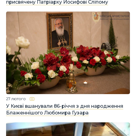
присвячену Патріарху Йосифові Сліпому
27 лютого
У Києві вшанували 86-річчя з дня народження
Блаженнішого Любомира Гузара