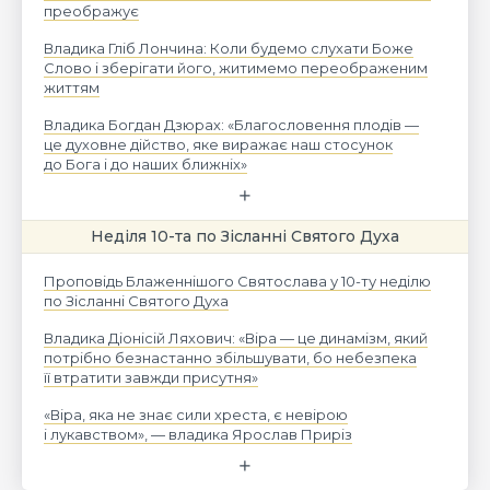
преображує
Владика Гліб Лончина: Коли будемо слухати Боже
Слово і зберігати його, житимемо переображеним
життям
Владика Богдан Дзюрах: «Благословення плодів —
це духовне дійство, яке виражає наш стосунок
до Бога і до наших ближніх»
Неділя 10-та по Зісланні Святого Духа
Проповідь Блаженнішого Святослава у 10-ту неділю
по Зісланні Святого Духа
Владика Діонісій Ляхович: «Віра — це динамізм, який
потрібно безнастанно збільшувати, бо небезпека
її втратити завжди присутня»
«Віра, яка не знає сили хреста, є невірою
і лукавством», — владика Ярослав Приріз