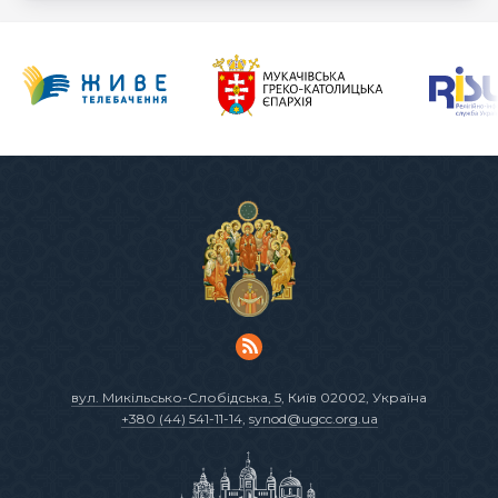
вул. Микільсько-Слобідська, 5
, Київ 02002, Україна
+380 (44) 541-11-14
,
synod@ugcc.org.ua