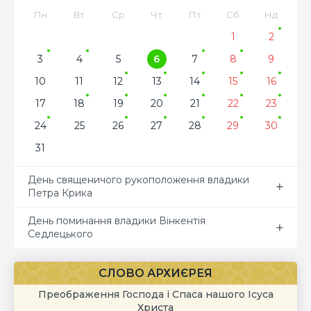
Пн
Вт
Ср
Чт
Пт
Сб
Нд
1
2
3
4
5
6
7
8
9
10
11
12
13
14
15
16
17
18
19
20
21
22
23
24
25
26
27
28
29
30
31
День священичого рукоположення владики
Петра Крика
День поминання владики Вінкентія
Седлецького
СЛОВО АРХИЄРЕЯ
Преображення Господа і Спаса нашого Ісуса
Христа