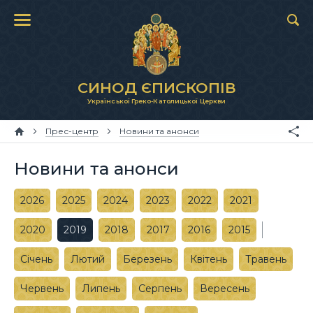
СИНОД ЄПИСКОПІВ
Української Греко-Католицької Церкви
Прес-центр
Новини та анонси
Новини та анонси
2026
2025
2024
2023
2022
2021
2020
2019
2018
2017
2016
2015
Січень
Лютий
Березень
Квітень
Травень
Червень
Липень
Серпень
Вересень