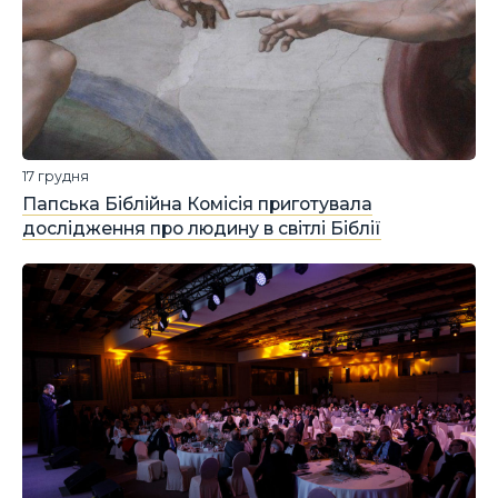
17 грудня
Папська Біблійна Комісія приготувала
дослідження про людину в світлі Біблії