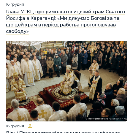
16 грудня
Глава УГКЦ про римо-католицький храм Святого
Йосифа в Караганді: «Ми дякуємо Богові за те,
що цей храм в період рабства проголошував
свободу»
16 грудня