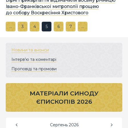
Вірні Прикарпаття відзначили восьму річницю
Івано-Франківської митрополії прощею
до собору Воскресіння Христового
…
3
4
5
6
7
…
Новини та анонси
Інтерв’ю та коментарі
Проповіді та промови
МАТЕРІАЛИ СИНОДУ
ЄПИСКОПІВ 2026
Серпень
2026