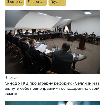
Жовтень
Листопад
Грудень
18 грудня
Синод УГКЦ про аграрну реформу: «Селянин має
відчути себе повноправним господарем на своїй
землі»