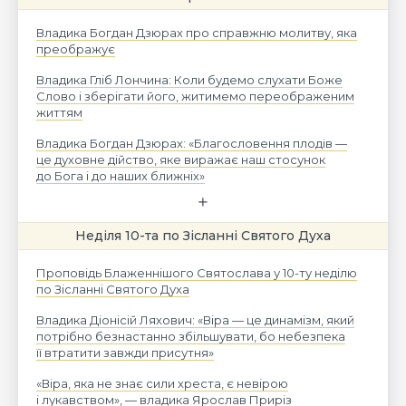
Владика Богдан Дзюрах про справжню молитву, яка
преображує
Владика Гліб Лончина: Коли будемо слухати Боже
Слово і зберігати його, житимемо переображеним
життям
Владика Богдан Дзюрах: «Благословення плодів —
це духовне дійство, яке виражає наш стосунок
до Бога і до наших ближніх»
Неділя 10-та по Зісланні Святого Духа
Проповідь Блаженнішого Святослава у 10-ту неділю
по Зісланні Святого Духа
Владика Діонісій Ляхович: «Віра — це динамізм, який
потрібно безнастанно збільшувати, бо небезпека
її втратити завжди присутня»
«Віра, яка не знає сили хреста, є невірою
і лукавством», — владика Ярослав Приріз