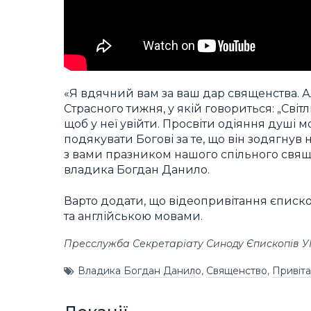
«Я вдячний вам за ваш дар священства. А
Страсного тижня, у якій говориться: „Сві
щоб у неї увійти. Просвіти одіяння душі 
подякувати Богові за те, що він зодягнув
з вами празником нашого спільного свящ
владика Богдан Данило.
Варто додати, що відеопривітання єпис
та англійською мовами.
Пресслужба Секретаріату Синоду Єпископів 
Владика Богдан Данило
,
Священство
,
Привіт