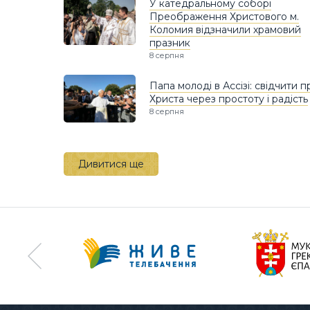
У катедральному соборі
Преображення Христового м.
Коломия відзначили храмовий
празник
8 серпня
Папа молоді в Ассізі: свідчити п
Христа через простоту і радість
8 серпня
Дивитися ще