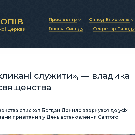
ОПІВ
Прес-центр
Синод Єпископів
Голова Синоду
Секретар Синоду
кої Церкви
Новини та анонси
Статут Синоду Єписко
Інтерв’ю та коментарі
Регламент Синоду Єп
Проповіді та промови
Положення про Голов
Молитовне прикликанн
Синодальні органи
Секретаріат Синоду
Контактна інформація
ликані служити», — владика
 священства
овенства єпископ Богдан Данило звернувся до усіх
ловами привітання у День встановлення Святого