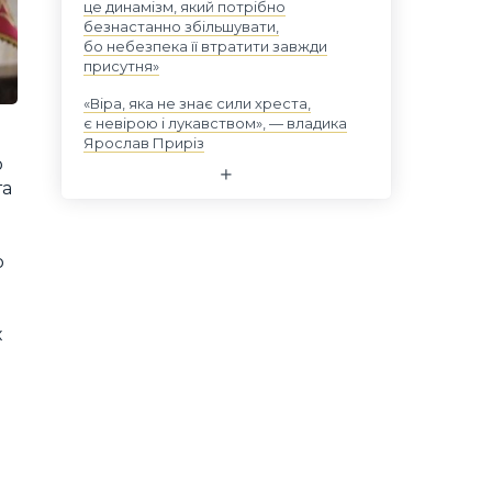
це динамізм, який потрібно
безнастанно збільшувати,
бо небезпека її втратити завжди
присутня»
«Віра, яка не знає сили хреста,
є невірою і лукавством», — владика
Ярослав Приріз
о
та
о
х
и
ь