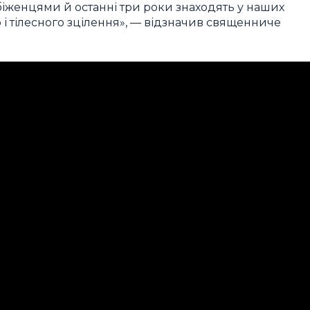
біженцями й останні три роки знаходять у наших
і тілесного зцілення», — відзначив священниче