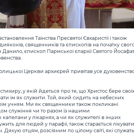
тановлення Таїнства Пресвятої Євхаристії і також
дияконів, священників та єпископів на початку свог
 Данило, єпископ Пармської єпархії Святого Йосафа
овенства.
толицької Церкви архиєрей привітав усе духовенств
тихиру, у якій йдеться про те, що Христос бере свої
зати їм як служити. Той, який сидить на небесних
воїм учням. Ми як священники також покликані
дом служіння чи то разом із нашими
 капелани у лікарнях, а чи як служителі в інших
ужить для людей у парафії, також старається лікуват
ч. Дякую отцям, розсіяним по цілому світі, які служат