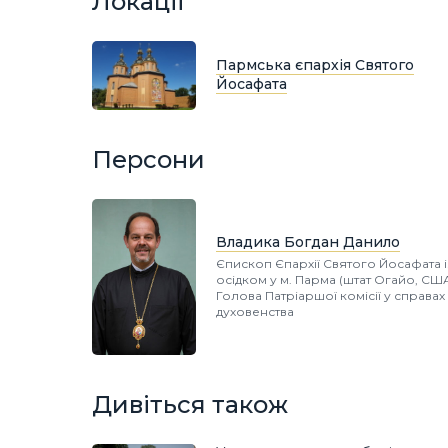
Локації
Пармська єпархія Святого
Йосафата
Персони
Владика Богдан Данило
Єпископ Єпархії Святого Йосафата і
осідком у м. Парма (штат Огайо, США
Голова Патріаршої комісії у справах
духовенства
Дивіться також