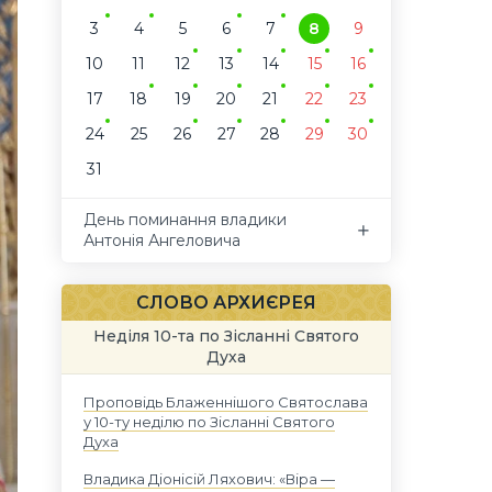
3
4
5
6
7
8
9
10
11
12
13
14
15
16
17
18
19
20
21
22
23
24
25
26
27
28
29
30
31
День поминання владики
Антонія Ангеловича
СЛОВО АРХИЄРЕЯ
Неділя 10-та по Зісланні Святого
Духа
Проповідь Блаженнішого Святослава
у 10-ту неділю по Зісланні Святого
Духа
Владика Діонісій Ляхович: «Віра —