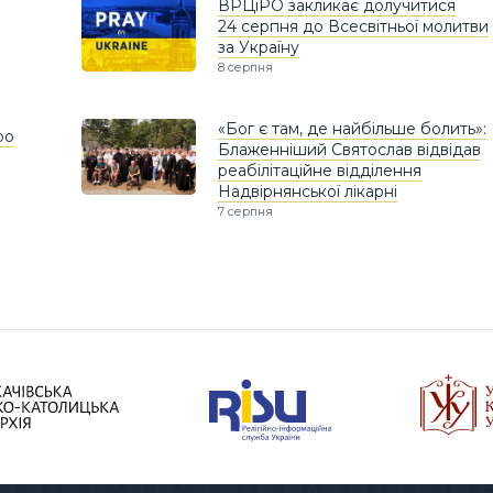
ВРЦіРО закликає долучитися
24 серпня до Всесвітньої молитви
за Україну
8 серпня
«Бог є там, де найбільше болить»:
ро
Блаженніший Святослав відвідав
реабілітаційне відділення
Надвірнянської лікарні
7 серпня