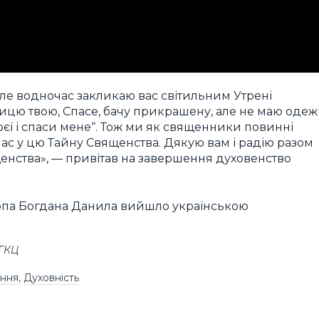
ле водночас закликаю вас світильним Утрені
тлицю твою, Спасе, бачу прикрашену, але не маю одежі
моєї і спаси мене“. Тож ми як священники повинні
 нас у цю Тайну Священства. Дякую вам і радію разом
енства», — привітав на завершення духовенство
копа Богдана Данила вийшло українською
УГКЦ
ання
,
Духовність