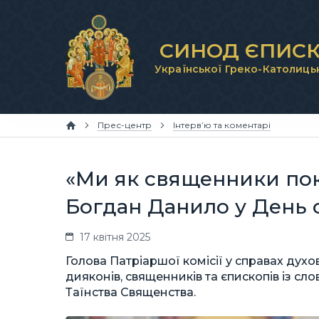
СИНОД ЄПИСК
Української Греко-Католиць
Прес-центр
Інтерв’ю та коментарі
«Ми як священники пок
Богдан Данило у День
17 квітня 2025
Голова Патріаршої комісії у справах дух
дияконів, священників та єпископів із с
Таїнства Священства.