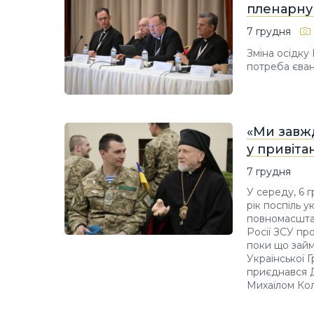
пленарну 
7 грудня
Зміна осідку
потреба єванг
«Ми завжд
у привіта
7 грудня
У середу, 6 
рік поспіль 
повномасшта
Росії ЗСУ пр
поки що займ
Української 
приєднався Д
Михаїлом Ко