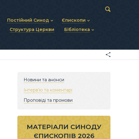
Постійний Синод
Єпископи
Структура Церкви
Бібліотека
пів
Статут Постійного Синоду
Діючі єпископи
ископів
Персональний склад
Єпископи-ємерити
Документи
ну тему
Минулі склади
Усопші єпископи
Фоторепортажі
я Св. Духа
Відеоматеріали
Матеріали Синодів
Партикулярне право УГКЦ
Новини та анонси
Інтерв’ю та коментарі
Проповіді та промови
МАТЕРІАЛИ СИНОДУ
ЄПИСКОПІВ 2026