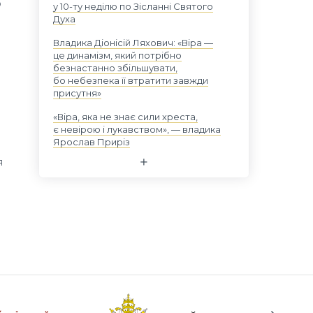
о
у 10-ту неділю по Зісланні Святого
Духа
Владика Діонісій Ляхович: «Віра —
це динамізм, який потрібно
безнастанно збільшувати,
бо небезпека її втратити завжди
присутня»
«Віра, яка не знає сили хреста,
є невірою і лукавством», — владика
Ярослав Приріз
я