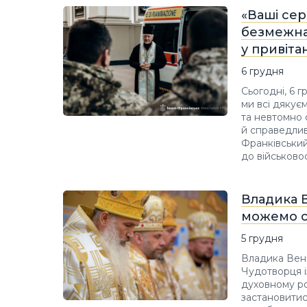
«Ваші сер
безмежна
у привіта
6 грудня
Сьогодні, 6 
ми всі дякує
та невтомно 
й справедлив
Франківськи
до військово
Владика 
можемо с
5 грудня
Владика Вене
Чудотворця і
духовному ро
застановитися