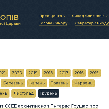
ОПІВ
Прес-центр
Синод Єпископів
Голова Синоду
Секретар Синоду
кої Церкви
Новини та анонси
Статут Синоду Єписко
Інтерв’ю та коментарі
Регламент Синоду Єп
Проповіді та промови
Положення про Голов
Молитовне прикликанн
Синодальні органи
Секретаріат Синоду
Контактна інформація
021
2020
2019
2018
2017
2016
2015
Березень
Квітень
Травень
Червень
ень
Листопад
Грудень
т CCEE архиєпископ Ґінтарас Ґрушас про