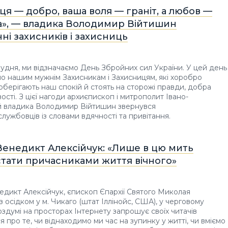
ця — добро, ваша воля — граніт, а любов —
», — владика Володимир Війтишин
нні захисників і захисниць
грудня, ми відзначаємо День Збройних сил України. У цей день
мо нашим мужнім Захисникам і Захисницям, які хоробро
оберігають наш спокій й стоять на сторожі правди, добра
ості. З цієї нагоди архиєпископ і митрополит Івано-
й владика Володимир Війтишин звернувся
службовців із словами вдячності та привітання.
Венедикт Алексійчук: «Лише в цю мить
тати причасниками життя вічного»
дикт Алексійчук, єпископ Єпархії Святого Миколая
з осідком у м. Чикаго (штат Іллінойс, США), у черговому
здумі на просторах Інтернету запрошує своїх читачів
 про те, чи віднаходимо ми час на зупинку у житті, чи вміємо