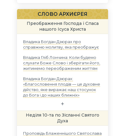
СЛОВО АРХИЄРЕЯ
Преображення Господа і Спаса
нашого Ісуса Христа
Владика Богдан Дзюрах про
справжню молитву, яка преображує
Владика Гліб Лончина: Коли будемо
слухати Боже Слово і зберігати його,
житимемо переображеним життям
Владика Богдан Дзюрах:
«Благословення плодів — це духовне
дійство, яке виражає наш стосунок
до Бога і до наших ближніх»
Неділя 10-та по Зісланні Святого
Духа
Проповідь Блаженнішого Святослава