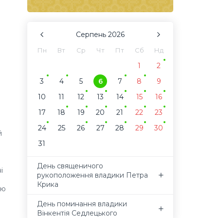
Серпень
2026
Пн
Вт
Ср
Чт
Пт
Сб
Нд
1
2
3
4
5
6
7
8
9
10
11
12
13
14
15
16
17
18
19
20
21
22
23
24
25
26
27
28
29
30
й
31
День священичого
і
рукоположення владики Петра
Крика
ою
День поминання владики
Вінкентія Седлецького