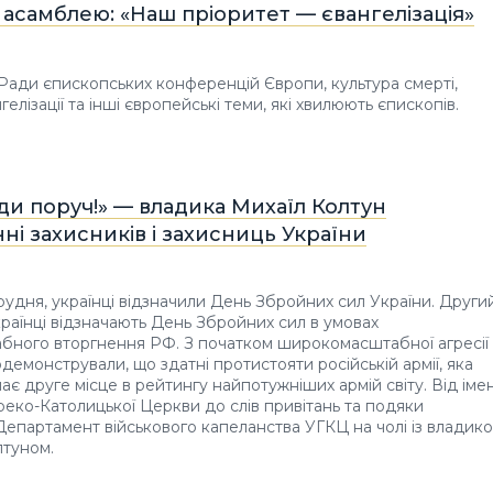
асамблею: «Наш пріоритет — євангелізація»
 Ради єпископських конференцій Європи, культура смерті,
елізації та інші європейські теми, які хвилюють єпископів.
и поруч!» — владика Михаїл Колтун
нні захисників і захисниць України
грудня, українці відзначили День Збройних сил України. Други
українці відзначають День Збройних сил в умовах
бного вторгнення РФ. З початком широкомасштабної агресії
одемонстрували, що здатні протистояти російській армії, яка
ає друге місце в рейтингу найпотужніших армій світу. Від імен
Греко-Католицької Церкви до слів привітань та подяки
епартамент військового капеланства УГКЦ на чолі із владик
лтуном.