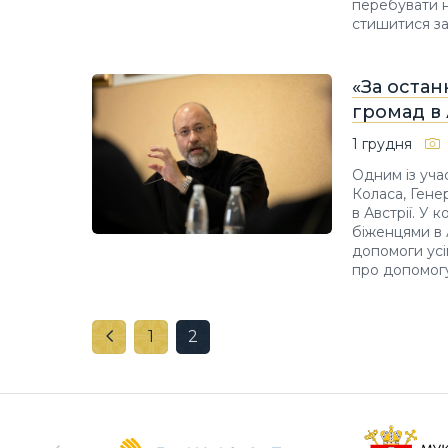
перебувати н
стишитися за
«За остан
громад в 
1 грудня
Одним із уча
Коласа, Гене
в Австрії. У 
біженцями в 
допомоги усі
про допомогу
1
2