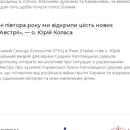
аодинці зі собою, власними думками та бажаннями, чи вмієм
для того, щоби почути голос Божий.
ні півтора року ми відкрили шість нових
Австрії», — о. Юрій Коласа
сників Синоду Єпископів УГКЦ в Римі (Італія) став о. Юрій
ральний вікарій для вірних Східних Католицьких Церков
короткому інтерв’ю він розповів про ситуацію з українськими
Австрії, про зусилля Української Греко-Католицької Церкви дл
м, що потерпіли від російської війни проти України та зокрема
 одиноким матерям та їхнім маленьким дітям.