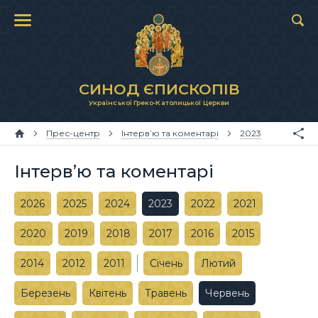
СИНОД ЄПИСКОПІВ
Української Греко-Католицької Церкви
Прес-центр
Інтерв’ю та коментарі
2023
Інтерв’ю та коментарі
2026
2025
2024
2023
2022
2021
2020
2019
2018
2017
2016
2015
2014
2012
2011
Січень
Лютий
Березень
Квітень
Травень
Червень