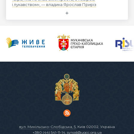
і лукавством», — владика Ярослав Приріз
вул. Микільсько-Слобідська, 5
, Київ 02002, Україна
+380 (44) 541-11-14
,
synod@ugcc.org.ua