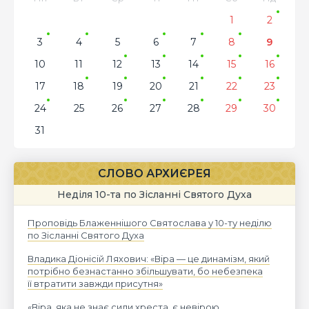
1
2
3
4
5
6
7
8
9
10
11
12
13
14
15
16
17
18
19
20
21
22
23
24
25
26
27
28
29
30
31
СЛОВО АРХИЄРЕЯ
Неділя 10-та по Зісланні Святого Духа
Проповідь Блаженнішого Святослава у 10-ту неділю
по Зісланні Святого Духа
Владика Діонісій Ляхович: «Віра — це динамізм, який
потрібно безнастанно збільшувати, бо небезпека
її втратити завжди присутня»
«Віра, яка не знає сили хреста, є невірою