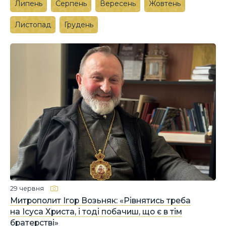
Липень
Серпень
Вересень
Жовтень
Листопад
Грудень
29 червня
Митрополит Ігор Возьняк: «Рівнятись треба
на Ісуса Христа, і тоді побачиш, що є в тім
братерстві»