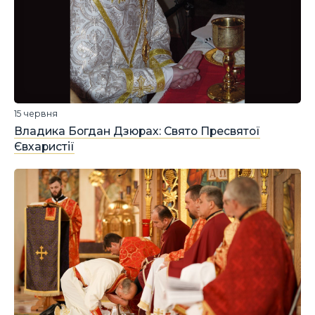
15 червня
Владика Богдан Дзюрах: Свято Пресвятої
Євхаристії