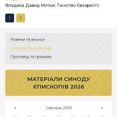
Владика Давид Мотюк: Таїнство Євхаристії
1
2
Новини та анонси
Інтерв’ю та коментарі
Проповіді та промови
МАТЕРІАЛИ СИНОДУ
ЄПИСКОПІВ 2026
Серпень
2026
Пн
Вт
Ср
Чт
Пт
Сб
Нд