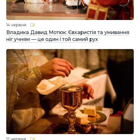
14 червня
Владика Давид Мотюк: Євхаристія та умивання
ніг учням — це один і той самий рух
12 червня