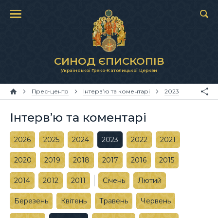
СИНОД ЄПИСКОПІВ
Української Греко-Католицької Церкви
Прес-центр
Інтерв’ю та коментарі
2023
Інтерв’ю та коментарі
2026
2025
2024
2023
2022
2021
2020
2019
2018
2017
2016
2015
2014
2012
2011
Січень
Лютий
Березень
Квітень
Травень
Червень