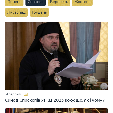
Липень
Серпень
Вересень
Жовтень
Листопад
Грудень
31 серпня
Синод Єпископів УГКЦ 2023 року: що, як і чому?