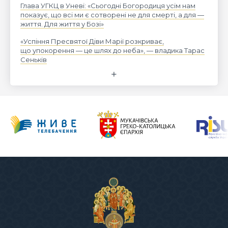
Глава УГКЦ в Уневі: «Сьогодні Богородиця усім нам
показує, що всі ми є сотворені не для смерті, а для —
життя. Для життя у Бозі»
«Успіння Пресвятої Діви Марії розкриває,
що упокорення — це шлях до неба», — владика Тарас
Сеньків