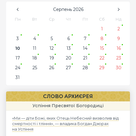
Серпень
2026
Пн
Вт
Ср
Чт
Пт
Сб
Нд
1
2
3
4
5
6
7
8
9
10
11
12
13
14
15
16
17
18
19
20
21
22
23
24
25
26
27
28
29
30
31
СЛОВО АРХИЄРЕЯ
Успіння Пресвятої Богородиці
«Ми — діти Божі, яких Отець Небесний визволив від
смертності і тління», — владика Богдан Дзюрах
на Успіння