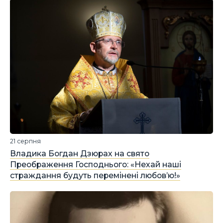
21 серпня
Владика Богдан Дзюрах на свято
Преображення Господнього: «Нехай наші
страждання будуть перемінені любов’ю!»