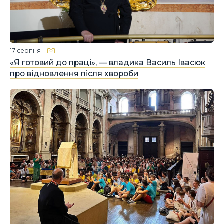
17 серпня
«Я готовий до праці», — владика Василь Івасюк
про відновлення після хвороби