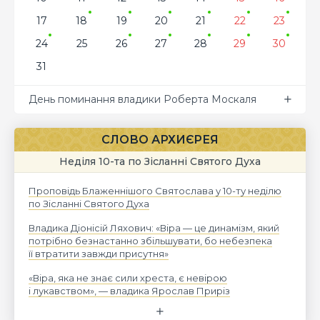
17
18
19
20
21
22
23
24
25
26
27
28
29
30
31
День поминання владики Роберта Москаля
СЛОВО АРХИЄРЕЯ
Неділя 10-та по Зісланні Святого Духа
Проповідь Блаженнішого Святослава у 10-ту неділю
по Зісланні Святого Духа
Владика Діонісій Ляхович: «Віра — це динамізм, який
потрібно безнастанно збільшувати, бо небезпека
її втратити завжди присутня»
«Віра, яка не знає сили хреста, є невірою
і лукавством», — владика Ярослав Приріз