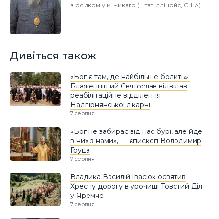
з осідком у м. Чикаго (штат Іллінойс, США)
Дивіться також
«Бог є там, де найбільше болить»:
Блаженніший Святослав відвідав
реабілітаційне відділення
Надвірнянської лікарні
7 серпня
«Бог не забирає від нас бурі, але йде
в них з нами», — єпископ Володимир
Груца
7 серпня
Владика Василій Івасюк освятив
Хресну дорогу в урочищі Товстий Діл
у Яремче
7 серпня