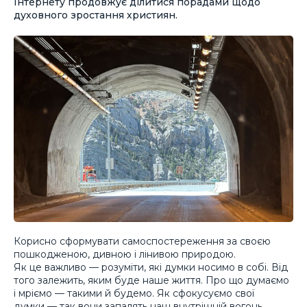
Інтернету продовжує ділитися порадами щодо
духовного зростання християн.
Корисно сформувати самоспостереження за своєю
пошкодженою, дивною і лінивою природою.
Як це важливо — розуміти, які думки носимо в собі. Від
того залежить, яким буде наше життя. Про що думаємо
і мріємо — такими й будемо. Як сфокусуємо свої
думки — так вони запалять наш внутрішній вогонь.