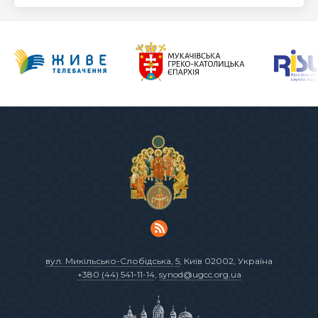
вул. Микільсько-Слобідська, 5
, Київ 02002, Україна
+380 (44) 541-11-14
,
synod@ugcc.org.ua