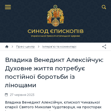
СИНОД ЄПИСКОПІВ
Української Греко-Католицької Церкви
Прес-центр
Інтерв’ю та коментарі
Владика Венедикт Алексійчук:
Духовне життя потребує
постійної боротьби із
лінощами
27 червня 2023
Владика Венедикт Алексійчук, єпископ Чиказької
єпархії Святого Миколая Чудотворця, на просторах