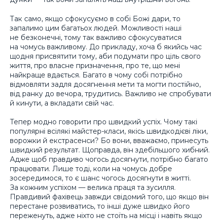
Так само, якщо сфокусуємо в собі Божі дари, то
запалимо цим багатьох людей. Можливості наші
не безконечні, тому так важливо сфокусуватися
на чомусь важливому. До прикладу, хоча б якийсь час
щодня присвятити тому, аби подумати про ціль свого
життя, про власне призначення, про те, що мені
найкраще вдається. Багато в чому собі потрібно
відмовляти задля досягнення мети та могти постійно,
від ранку до вечора, трудитись. Важливо не спробувати
й кинути, а вкладати свій час.
Тепер модно говорити про швидкий успіх. Чому такі
популярні всілякі майстер-класи, якісь швидкодієві ліки,
ворожки й екстрасенси? Бо вони, вважаємо, принесуть
швидкий результат. Щоправда, він здебільшого хибний.
Адже щоб правдиво чогось досягнути, потрібно багато
працювати. Лише тоді, коли на чомусь добре
зосередимося, то є шанс чогось досягнути в житті.
За кожним успіхом — велика праця та зусилля.
Правдивий фахівець завжди свідомий того, що якщо він
перестане розвиватись, то інші дуже швидко його
переженуть, адже ніхто не стоїть на місці і навіть якщо