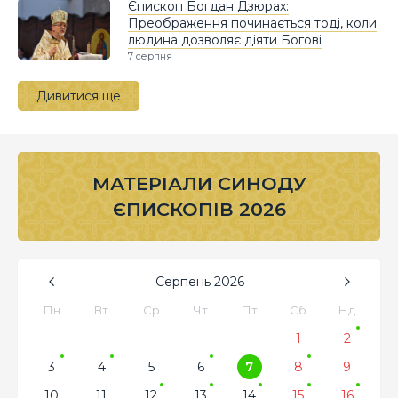
Єпископ Богдан Дзюрах:
Преображення починається тоді, коли
людина дозволяє діяти Богові
7 серпня
Дивитися ще
МАТЕРІАЛИ СИНОДУ
ЄПИСКОПІВ 2026
Серпень
2026
Пн
Вт
Ср
Чт
Пт
Сб
Нд
1
2
3
4
5
6
7
8
9
10
11
12
13
14
15
16