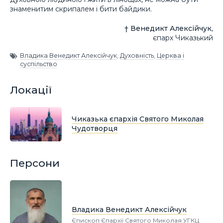
знаменитим скрипалем і бити байдики.
† Венедикт Алексійчук,
єпарх Чиказький
Владика Венедикт Алексійчук
,
Духовність
,
Церква і
суспільство
Локації
Чиказька єпархія Святого Миколая
Чудотворця
Персони
Владика Венедикт Алексійчук
Єпископ Єпархії Святого Миколая УГКЦ