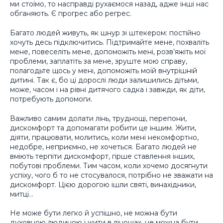
ми стоїмо, то насправді рухаємося назад, адже інші нас
обганяють. Є прогрес або регрес.
Багато людей живуть, як шнур зі штекером: постійно
хочуть десь підключитись. Підтримайте мене, похваліть
мене, повеселіть мене, допоможіть мені, розв’яжіть мої
проблеми, заплатіть за мене, зруште мою справу,
полагодьте щось у мені, допоможіть моїй внутрішній
дитині. Так є, бо ці дорослі люди залишились дітьми,
може, часом і на рівні дитячого садка і завжди, як діти,
потребують допомоги.
Важливо самим долати лінь, труднощі, перепони,
дискомфорт та допомагати робити це іншим. Жити,
діяти, працювати, молитись, коли мені некомфортно,
недобре, неприємно, не хочеться. Багато людей не
вміють терпіти дискомфорт, гірше ставлення інших,
побутові проблеми. Тим часом, коли хочемо досягнути
успіху, чого б то не стосувалося, потрібно не зважати на
дискомфорт. Цією дорогою ішли святі, винахідники,
митці…
Не може бути легко й успішно, не можна бути
духовною людиною і жити в лінощах, не можна бути