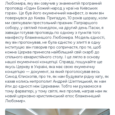
Любомира, яку він озвучив у знаменитій програмній
проповіді «Один Божий народ у краї на Київських
горах». Це був його екуменічний маніфест, із яким він
повернувся до Києва. Пригадую, 10 років щоразу, коли
ми святкували престольний празник Патріаршого
собору, у світлий понеділок, на другий день Пасхи, я
завжди готував проповідь по одному з пунктів того
маніфесту блаженнішого Любомира. Модель єдності,
яку він пропонував, не була єдністю у злитті в одну
інституцію: він говорив про сопричастя, про те, щоб
кожна Церква принесла найбільший свій скарб до
спільного євхаристійного столу. І це лягло в основу
нашої екуменічної концепції. Справді, пошукайте ще
якусь Церкву в Україні, яка має свою екуменічну
концепцію — документ, за який проголосував весь
Синод Єпископів, про те, як нам будувати рідну хату, як
казав колись митрополит Андрей Шептицький, як нам
йти до єдності між Церквами. Тобто ми рухаємося в
тому фарватері, у тому світлі, яке пролив, награв нам як
новий церковно-християнський епос блаженніший
Любомир».