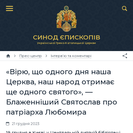
СИНОД ЄПИСКОПІВ
Української Греко-Католицької Церкви
Прес-центр
Інтерв’ю та коментарі
«Вірю, що одного дня наша
Церква, наш народ отримає
ще одного святого», —
Блаженніший Святослав про
патріарха Любомира
21 грудня 2023
19 грудня в Києві, у Центральній дитячій бібліотеці