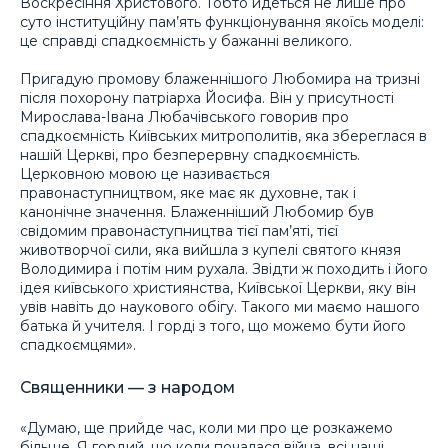
Воскресіння Христового. Тобто йдеться не лише про
суто інституційну пам’ять функціонування якоїсь моделі:
це справді спадкоємність у бажанні великого.
Пригадую промову блаженнішого Любомира на тризні
після похорону патріарха Йосифа. Він у присутності
Мирослава-Івана Любачівського говорив про
спадкоємність Київських митрополитів, яка збереглася в
нашій Церкві, про безперервну спадкоємність.
Церковною мовою це називається
правонаступництвом, яке має як духовне, так і
канонічне значення. Блаженніший Любомир був
свідомим правонаступництва тієї пам’яті, тієї
животворчої сили, яка вийшла з купелі святого князя
Володимира і потім ним рухала. Звідти ж походить і його
ідея київського християнства, Київської Церкви, яку він
увів навіть до наукового обігу. Такого ми маємо нашого
батька й учителя. І горді з того, що можемо бути його
спадкоємцями».
Священники — з народом
«Думаю, ще прийде час, коли ми про це розкажемо
більше. Я гордий, що коли почалася війна, всі наші