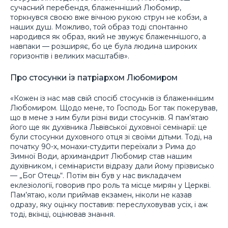
сучасний перебендя, блаженніший Любомир,
торкнувся своєю вже вічною рукою струн не кобзи, а
наших душ. Можливо, той образ тоді спонтанно
народився як образ, який не звужує блаженнішого, а
навпаки — розширяє, бо це була людина широких
горизонтів і великих масштабів».
Про стосунки із патріархом Любомиром
«Кожен із нас мав свій спосіб стосунків із блаженнішим
Любомиром. Щодо мене, то Господь Бог так покерував,
що в мене з ним були різні види стосунків. Я пам’ятаю
його ще як духівника Львівської духовної семінарії: це
були стосунки духовного отця зі своїми дітьми. Тоді, на
початку 90-х, монахи-студити переїхали з Рима до
Зимної Води, архимандрит Любомир став нашим
духівником, і семінаристи відразу дали йому прізвисько
— „Бог Отець“. Потім він був у нас викладачем
еклезіології, говорив про роль та місце мирян у Церкві.
Пам’ятаю, коли приймав екзамен, ніколи не казав
одразу, яку оцінку поставив: переслуховував усіх, і аж
тоді, вкінці, оцінював знання.