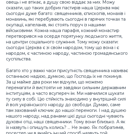
овець і не втікає, а душу свою віддає за них. Можу
сказати, що таких добрих пастирів наша Церква має
сьогодні дуже багато: священників, єпископів, монахів і
монахинь, які перебувають сьогодні в гарячих точках та
окупації, капеланів, які стоять поруч із нашими
військовими. Кожна наша парафія, кожний монастир
перетворився на осердя порятунку людського життя,
на центри соціального служіння. Тому можу сказати:
сьогодні Церква є зі своїм народом, тому що вона і є
народом, є частиною народу, частиною громадянського
суспільства.
Багато хто у важкі часи присутність священника називає
останньою надією, думкою, що Господь їх не покинув.
За ці майже два роки ми відчули, що можемо
перемагати й вистояти не завдяки сильним державним
інституціям, а часто всупереч їм. Ми навчилися шукати
ту силу в собі. Цю стійкість знаходимо у внутрішній силі
й волі українського народу до свободи. Думаю, саме
там захований ключик до нашої перемоги. І над душею
нашого народу, над ранами цієї душі сьогодні чувають
духовні отці, наші священники. Тому вони близько. А як
їх назвуть і опишуть колись? … Не знаю. Як побратимів,
посестер чи в якийсь інший спосіб назвуть той