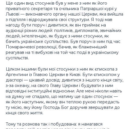
Ще один вид стосунків був у мене з ним як його
приватного секретаря та очільника Патріаршої курії у
Львові — виконавчого органу нашої Церкви, яка вийшла
з підпілля і відроджувала свої структури. Я тоді мав
нагоду бути поруч і дивитися, як він приймає на
аудієнції різних людей: політиків, дипломатів, звичайних
людей, інтелігенцію, як будує з ними стосунки, як
бачить українське суспільство. Був поруч із ним під час
Помаранчевої революції, бачив, як блаженніший
реагував на ті вибухові на той час події в українському
суспільстві.
Цілком іншими були мої стосунки з ним як єпископа з
Аргентини із Главою Церкви в Києві. Бути єпископом у
діаспорі — цікавий досвід: дивитися з іншого кінця світу,
з-за океану, на свого Главу Церкви і будувати з ним
відповідні інституційні відносини. Але мені ніколи навіть
на думку не спадало, що матиму ще один стосунок —
як його наступник, якому він теплою рукою передасть
ту місію, яку йому Господь Бог доручив звершувати до
кінця свого життя.
Тому та розмова так і побудована: я намагався