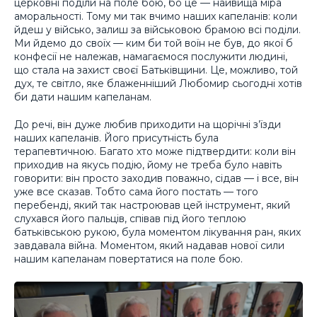
церковні поділи на поле бою, бо це — найвища міра
аморальності. Тому ми так вчимо наших капеланів: коли
йдеш у військо, залиш за військовою брамою всі поділи.
Ми йдемо до своїх — ким би той воїн не був, до якої б
конфесії не належав, намагаємося послужити людині,
що стала на захист своєї Батьківщини. Це, можливо, той
дух, те світло, яке блаженніший Любомир сьогодні хотів
би дати нашим капеланам.
До речі, він дуже любив приходити на щорічні з’їзди
наших капеланів. Його присутність була
терапевтичною. Багато хто може підтвердити: коли він
приходив на якусь подію, йому не треба було навіть
говорити: він просто заходив поважно, сідав — і все, він
уже все сказав. Тобто сама його постать — того
перебенді, який так настроював цей інструмент, який
слухався його пальців, співав під його теплою
батьківською рукою, була моментом лікування ран, яких
завдавала війна. Моментом, який надавав нової сили
нашим капеланам повертатися на поле бою.