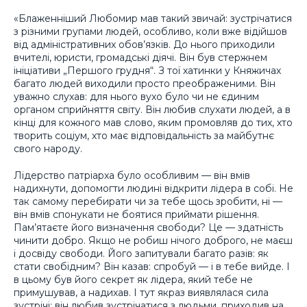
«Блаженніший Любомир мав такий звичай: зустрічатися
з різними групами людей, особливо, коли вже відійшов
від адміністративних обов’язків. До нього приходили
вчителі, юристи, громадські діячі. Він був стержнем
ініціативи „Першого грудня“. З тої хатинки у Княжичах
багато людей виходили просто преображеними. Він
уважно слухав: для нього вухо було чи не єдиним
органом сприйняття світу. Він любив слухати людей, а в
кінці для кожного мав слово, яким промовляв до тих, хто
творить соціум, хто має відповідальність за майбутнє
свого народу.
Лідерство патріарха було особливим — він вмів
надихнути, допомогти людині відкрити лідера в собі. Не
так самому перебирати чи за тебе щось зробити, ні —
він вмів спонукати не боятися приймати рішення.
Пам’ятаєте його визначення свободи? Це — здатність
чинити добро. Якщо не робиш нічого доброго, не маєш
і досвіду свободи. Його запитували багато разів: як
стати свобідним? Він казав: спробуй — і в тебе вийде. І
в цьому був його секрет як лідера, який тебе не
примушував, а надихав. І тут якраз виявлялася сила
зустрічі: він любив зустрічатися з людьми, приходив на