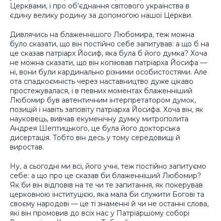
Церквами, і про об’єднання світового українства в
єдину велику родину за допомогою нашої Церкви.
Дивлячись на блаженнішого Любомира, теж можна
було сказати, що він постійно себе запитував: а що б на
це сказав патріарх Йосиф, яка була б його думка? Хоча
не можна сказати, що він копіював патріарха Йосифа —
ні, вони були кардинально різними особистостями. Але
ота спадкоємність через наставництво дуже цікаво
простежувалася, і в певних моментах блаженніший
Любомир був автентичним інтерпретатором думок,
позицій і навіть заповіту патріарха Йосифа. Хоча він, як
науковець, вивчав екуменічну думку митрополита
Андрея Шептицького, це була його докторська
дисертація. Тобто він десь у тому середовищі й
виростав.
Ну, а сьогодні ми всі, його учні, теж постійно запитуємо
себе: а що про це сказав би блаженніший Любомир?
Як би він відповів на те чи те запитання, як покерував
церковною інституцією, яка мала би служити Богові та
своєму народові — це ті знаменні й чи не останні слова,
які він промовив до всіх нас у Патріаршому соборі