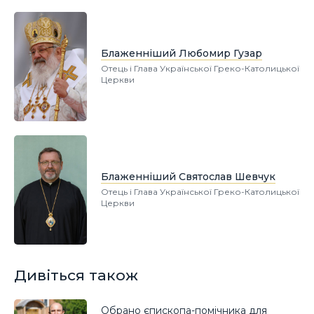
Блаженніший Любомир Гузар
Отець і Глава Української Греко-Католицької
Церкви
Блаженніший Святослав Шевчук
Отець і Глава Української Греко-Католицької
Церкви
Дивіться також
Обрано єпископа-помічника для