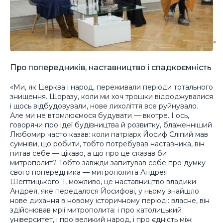
Про попередників, наставництво і спадкоємність
«Ми, як Церква і народ, переживали періоди тотального
знищення. Щоразу, коли ми хоч трошки відроджувалися
і щось відбудовували, нове лихоліття все руйнувало.
Але ми не втомлюємося будувати — вкотре. І ось,
говорячи про ідеї будівництва й розвитку, блаженніший
Любомир часто казав: коли патріарх Йосиф Сліпий мав
сумніви, що робити, тобто потребував наставника, він
питав себе — цікаво, а що про це сказав би
митрополит? Тобто завжди запитував себе про думку
свого попередника — митрополита Андрея
Шептицького. І, можливо, це наставництво владики
Андрея, яке передалося Йосифові, у ньому знайшло
нове дихання в новому історичному періоді: власне, він
здійснював мрії митрополита: і про католицький
університет, і про великий народ, і про єдність між