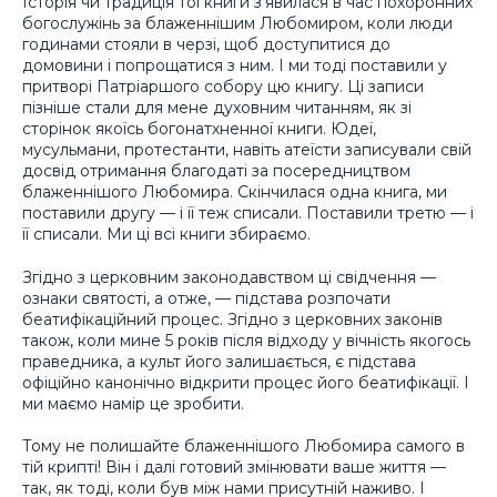
Історія чи традиція тої книги з’явилася в час похоронних
богослужінь за блаженнішим Любомиром, коли люди
годинами стояли в черзі, щоб доступитися до
домовини і попрощатися з ним. І ми тоді поставили у
притворі Патріаршого собору цю книгу. Ці записи
пізніше стали для мене духовним читанням, як зі
сторінок якоїсь богонатхненної книги. Юдеї,
мусульмани, протестанти, навіть атеїсти записували свій
досвід отримання благодаті за посередництвом
блаженнішого Любомира. Скінчилася одна книга, ми
поставили другу — і її теж списали. Поставили третю — і
її списали. Ми ці всі книги збираємо.
Згідно з церковним законодавством ці свідчення —
ознаки святості, а отже, — підстава розпочати
беатифікаційний процес. Згідно з церковних законів
також, коли мине 5 років після відходу у вічність якогось
праведника, а культ його залишається, є підстава
офіційно канонічно відкрити процес його беатифікації. І
ми маємо намір це зробити.
Тому не полишайте блаженнішого Любомира самого в
тій крипті! Він і далі готовий змінювати ваше життя —
так, як тоді, коли був між нами присутній наживо. І