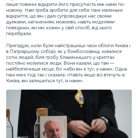
лише повинні відкрити його присутність між нами по-
новому. Нам треба зробити для себе таке маленьке
відкриття, що він і далі супроводжує нас своїми
думками, натхненням, можливо, навіть моделями
поведінки, які ми, кожен у свій спосіб, від нього
перебрали.
Пригадую, коли були найстрашніші часи облоги Києва і
в Патріаршому соборі, як у бомбосховищі, ховалися
сотні людей, біля гробу блаженнішого у криптах
постійно молилися люди. Вони казали, що там —
найбезпечніше місце, бо «ніби він є тут, з нами». Одна
пані мені тоді так і сказала: «Навіть якщо всі втечуть із
Києва, він залишиться тут, із нами».