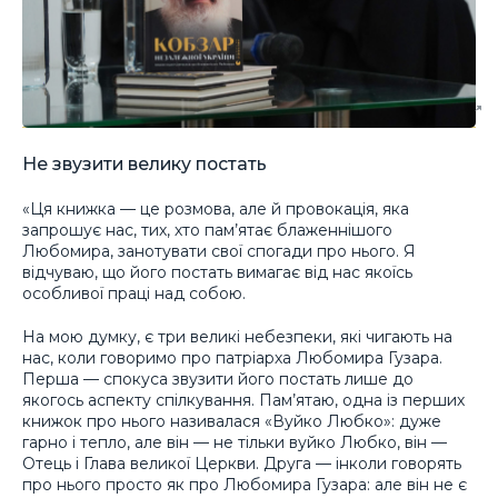
Не звузити велику постать
«Ця книжка — це розмова, але й провокація, яка
запрошує нас, тих, хто пам’ятає блаженнішого
Любомира, занотувати свої спогади про нього. Я
відчуваю, що його постать вимагає від нас якоїсь
особливої праці над собою.
На мою думку, є три великі небезпеки, які чигають на
нас, коли говоримо про патріарха Любомира Гузара.
Перша — спокуса звузити його постать лише до
якогось аспекту спілкування. Пам’ятаю, одна із перших
книжок про нього називалася «Вуйко Любко»: дуже
гарно і тепло, але він — не тільки вуйко Любко, він —
Отець і Глава великої Церкви. Друга — інколи говорять
про нього просто як про Любомира Гузара: але він не є