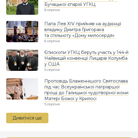
Бучацької єпархії УГКЦ
6 серпня
Папа Лев XIV прийняв на аудієнції
владику Дмитра Григорака
та спільноту «Дому милосердя»
6 серпня
Єпископи УГКЦ беруть участь у 144-й
Найвищій конвенції Лицарів Колумба
у США
5 серпня
Проповідь Блаженнішого Святослава
під час Всеукраїнської патріаршої
прощі до Галицької чудотворної ікони
Матері Божої у Крилосі
5 серпня
Дивитися ще