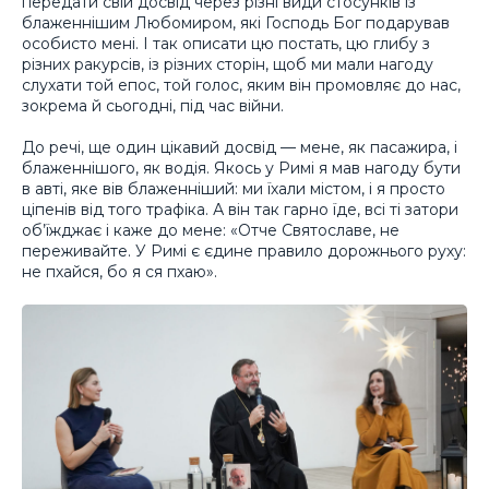
передати свій досвід через різні види стосунків із
блаженнішим Любомиром, які Господь Бог подарував
особисто мені. І так описати цю постать, цю глибу з
різних ракурсів, із різних сторін, щоб ми мали нагоду
слухати той епос, той голос, яким він промовляє до нас,
зокрема й сьогодні, під час війни.
До речі, ще один цікавий досвід — мене, як пасажира, і
блаженнішого, як водія. Якось у Римі я мав нагоду бути
в авті, яке вів блаженніший: ми їхали містом, і я просто
ціпенів від того трафіка. А він так гарно їде, всі ті затори
об’їжджає і каже до мене: «Отче Святославе, не
переживайте. У Римі є єдине правило дорожнього руху:
не пхайся, бо я ся пхаю».