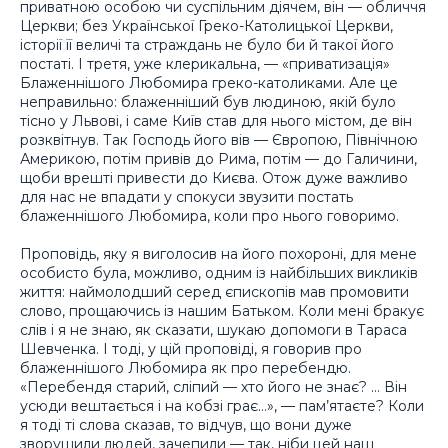
приватною особою чи суспільним діячем, він — обличчя
Церкви; без Української Греко-Католицької Церкви,
історії її величі та страждань не було би й такої його
постаті. І третя, уже клерикальна, — «приватизація»
Блаженнішого Любомира греко-католиками. Але це
неправильно: блаженніший був людиною, якій було
тісно у Львові, і саме Київ став для нього містом, де він
розквітнув. Так Господь його вів — Європою, Північною
Америкою, потім привів до Рима, потім — до Галичини,
щоби врешті привести до Києва. Отож дуже важливо
для нас не впадати у спокуси звузити постать
блаженнішого Любомира, коли про нього говоримо.
Проповідь, яку я виголосив на його похороні, для мене
особисто була, можливо, одним із найбільших викликів
життя: наймолодший серед єпископів мав промовити
слово, прощаючись із нашим Батьком. Коли мені бракує
слів і я не знаю, як сказати, шукаю допомоги в Тараса
Шевченка. І тоді, у цій проповіді, я говорив про
блаженнішого Любомира як про перебендю.
«Перебендя старий, сліпий — хто його не знає? … Він
усюди вештається і на кобзі грає…», — пам’ятаєте? Коли
я тоді ті слова сказав, то відчув, що вони дуже
зворушили людей, зачепили — так, ніби цей наш