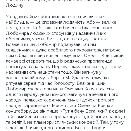
Людину.
У надзвичайних обставинах те, що виявляється
найбільше, — це справжня людяність. Або — велике
нелюдство. Щоб показати бачення блаженнішого
Любомира людських стосунків у надзвичайних
обставинах, я хотів би згадати ще одну постать.
Блаженніший Любомир подарував нашим
священникам дуже особливого покровителя, патрона і
ним є блаженний священномученик Омелян Ковч, який
ламає всі стереотипи, що їх радянська пропаганда
проєктувала на нашу Церкву, і ламає по сьогодні, коли
нас називають нацистами тощо. Він загинув у
концентраційному таборі, в Майданеку, тому що
рятував євреїв під час Голокосту. Блаженніший
Любомир схарактеризував Омеляна Ковча так: син
одного народу, українського, загинув на землі іншого
народу, польського, рятуючи синів і дочок третього
народу, єврейського. Маємо лист Омеляна Ковча з
концтабору, де він пише: «Тут я бачу Бога, який є один і
той самий для всіх», і перераховує людей різних народів
та релігій, не тільки християнських конфесій. Там, у тому
пеклі, він бачив одного-єдиного Бога — Творця і