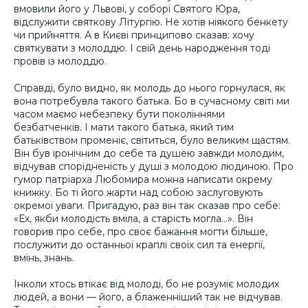
вмовили його у Львові, у соборі Святого Юра,
відслужити святкову Літургію. Не хотів ніякого бенкету
чи прийняття. А в Києві принципово сказав: хочу
святкувати з молоддю. І свій день народження тоді
провів із молоддю.
Справді, було видно, як молодь до нього горнулася, як
вона потребувла такого батька. Бо в сучасному світі ми
часом маємо небезпеку бути поколіннями
безбатченків. І мати такого батька, який тим
батьківством променіє, світиться, було великим щастям.
Він був іронічним до себе та душею завжди молодим,
відчував спорідненість у душі з молодою людиною. Про
гумор патріарха Любомира можна написати окрему
книжку. Бо ті його жарти над собою заслуговують
окремої уваги. Пригадую, раз він так сказав про себе:
«Ех, якби молодість вміла, а старість могла…». Він
говорив про себе, про своє бажання могти більше,
послужити до останньої краплі своїх сил та енергії,
вмінь, знань.
Інколи хтось втікає від молоді, бо не розуміє молодих
людей, а вони — його, а блаженніший так не відчував.