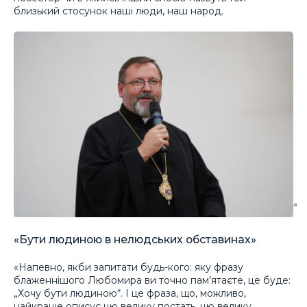
близький стосунок наші люди, наш народ.
«Бути людиною в нелюдських обставинах»
«Напевно, якби запитати будь-кого: яку фразу
блаженнішого Любомира ви точно пам’ятаєте, це буде:
„Хочу бути людиною“. І це фраза, що, можливо,
найкраще описує цю велику постать, цю велику