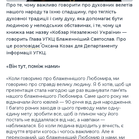
Про те, чому важливо говорити про духовних велетів
нашого народу та їхню спадщину, про тяглість
духовної традиції і силу духу, яка допомагає бути
людиною у нелюдських обставинах, і те, чому ця
книжка має назву «Кобзар Незалежної України» —
говорить Глава УГКЦ Блаженніший Святослав. Про
це
розповідає
Оксана Козак для Департаменту
інформації УГКЦ.
«Він тут, поміж нами»
«Коли говоримо про блаженнішого Любомира, ми
говоримо про справді велику людину. Я б хотів, щоб ця
презентація стала нагодою ще раз вшанувати пам’ять
нашого блаженнішого Любомира. Саме цього року ми
відзначали його ювілей — 90-річчя від дня народження.
І багато різних заходів із цього приводу мали одну-
єдину мету: зробити все, щоб із плином часу його
постать не віддалялася від нас, а навпаки —
наближалася. Бо коли людина відходить у вічність, є
відчуття втрати когось і чогось важливого. Але я
переконаний, що блаженніший Любомир із нами, ми