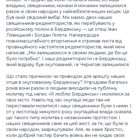
владики, священники, монахи й монахині залишилися
разом зі своїм народом у найнебезпечніших місцях. Це
був їхній свідомий вибір. Ми маємо двох наших
священників-редемптористів, які перебувають у
російському полоні в Бердянську — це отеці Іван
Левицький і Богдан Гелета. Напередодні
повномасштабного вторгнення я отримав листа від
провінційного настоятеля редемптористів, який мені
написав: „Ми залишаємося зі своїми людьми, де би це
було потрібно“. І наші редемптористи і в Бердянську,
який відразу був окупований, і в Чернігові залишилися.
Що стало причиною чи приводом для арешту наших
отців в окупованому Бердянську? Упродовж багатьох
років вони разом із людьми виходили на публічну
молитву під напис «Я люблю Бердянськ» і молилися за
своє місто. Навіть під час окупації люди там не
переставали молитися і наші священники були з ними. І
от у листопаді минулого року окупаційна влада сказала,
що такого типу молитва є незаконним протестом. І
наших священників саме за цей жест, за те, що були зі
своїм народом, заарештували. Але, як каже Христос,
коли добрий пастир бачить вовка, він не кидає своїх