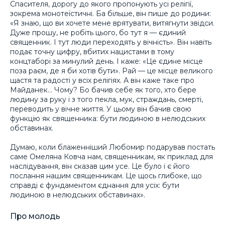
Спасителя, дорогу до якого пропонують усі релігії,
зокрема монотеїстичні. Ба більше, він пише до родини:
«Я знаю, що ви хочете мене врятувати, витягнути звідси.
Дуже прошу, не робіть цього, бо тут я — єдиний
священник. І тут люди переходять у вічність». Він навіть
подає точну цифру, вбитих нацистами в тому
концтаборі за минулий день. І каже: «Це єдине місце
поза раєм, де я би хотів бути». Рай — це місце великого
щастя та радості у всіх релігіях. А він каже таке про
Майданек… Чому? Бо бачив себе як того, хто бере
людину за руку і з того пекла, мук, страждань, смерті,
переводить у вічне життя. У цьому він бачив свою
функцію як священника: бути людиною в нелюдських
обставинах.
Думаю, коли блаженніший Любомир подарував постать
саме Омеляна Ковча нам, священникам, як приклад для
наслідування, він сказав цим усе. Це було і є його
послання нашим священникам. Це щось глибоке, що
справді є фундаментом єднання для усіх: бути
людиною в нелюдських обставинах».
Про молодь