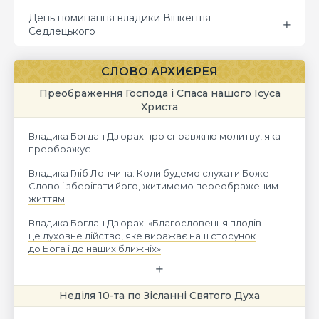
День поминання владики Вінкентія
Седлецького
СЛОВО АРХИЄРЕЯ
Преображення Господа і Спаса нашого Ісуса
Христа
Владика Богдан Дзюрах про справжню молитву, яка
преображує
Владика Гліб Лончина: Коли будемо слухати Боже
Слово і зберігати його, житимемо переображеним
життям
Владика Богдан Дзюрах: «Благословення плодів —
це духовне дійство, яке виражає наш стосунок
до Бога і до наших ближніх»
Неділя 10-та по Зісланні Святого Духа