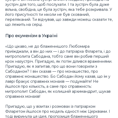
зустріч для того, щоб послухати. І та зустріч була дуже
вільна, свобідна, це була зустріч, яка тебе розкривала. У
його присутності ти ніколи не був скований,
переляканий. Ти відчував, що завжди можеш сказати те,
що лежить на серці.
Про екуменізм в Україні
«Що цікаво, не до блаженнішого Любомира
приїжджали, а він до них — і до патріарха Філарета, і до
митрополита Сабодана, тобто саме він робив перший
крок назустріч. Пригадую, як потім ділився враженнями.
Пригадую, як я запитав, про що вони говорили з
Сабоданом? І він сказав — про монашество, про
справжнє монашество. Бо Сабодан йому казав, що їм у
лаврі бракує справжніх монахів — подумайте! Не
йшлося про кількість, а саме про справжність:
митрополит Сабодан, як колишній архимандрит, шукав
справжніх монахів!
Пригадую, що у візитах і розмовах із патріархом
Філаретом йшлося про модель єдності між Церквами. І
тоді виринула ця ідея, пропозиція блаженнішого