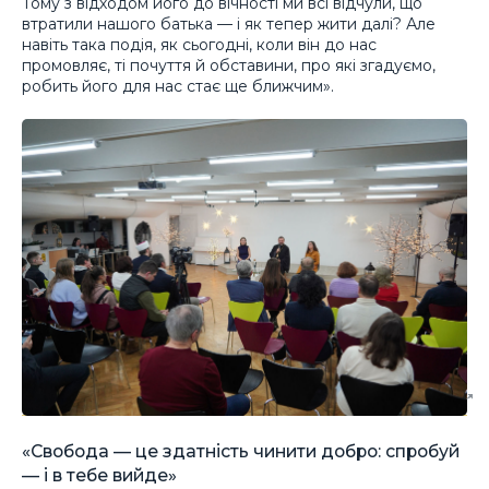
Тому з відходом його до вічності ми всі відчули, що
втратили нашого батька — і як тепер жити далі? Але
навіть така подія, як сьогодні, коли він до нас
промовляє, ті почуття й обставини, про які згадуємо,
робить його для нас стає ще ближчим».
«Свобода — це здатність чинити добро: спробуй
— і в тебе вийде»