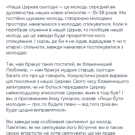
«Наша Церква сьогодні — це молодь: середній вік
духовенства, наших нових єпископів — 35–38 років. Ми
постійно шукаємо молодь, створюємо молодіжні
простори, намагаємося з молоддю спілкуватися. Коли я
перебрав служіння в нашій Церкві, то пообіцяв нашій
молоді, що це завжди буде пріоритетом мого
спілкування. І скрізь, де би я не їздив, відвідував ті чи ті
єпархії і спільноти, завжди намагався поспілкуватися з
молоддю.
Так, нам бракує таких постатей, як блаженніший
Любомир, — нам бракує мудрих старців, сьогодні
багато хто про це говорить. Комуністичні реалії вирвали
цілі покоління з нашої Церкви. Свого часу блаженнішого
запитували, чи не боїться передавати Церкву
наймолодшому єпископові Церкви, яким я тоді був? І
він, із притаманним йому гумором, сказав: «Якщо бути
молодим — гріх, то будьте певні — від того гріха він
буде щодня виправлятися».
Він завжди мав особливий сантимент до молоді.
Пам’ятаю, як ми святкували його 80-річчя: він із такою
своєю впертістю не хотів святкувати, що ми ледве