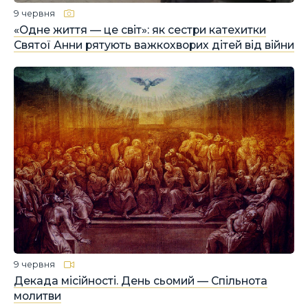
9 червня
«Одне життя — це світ»: як сестри катехитки
Святої Анни рятують важкохворих дітей від війни
9 червня
Декада місійності. День сьомий — Спільнота
молитви