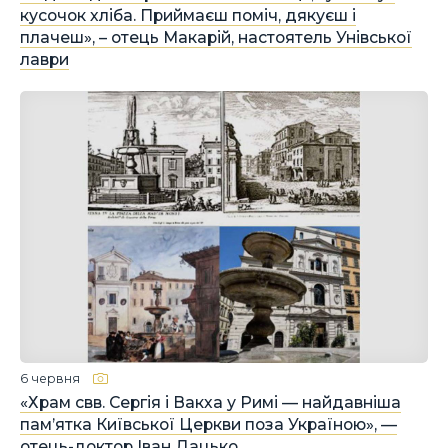
кусочок хліба. Приймаєш поміч, дякуєш і
плачеш», – отець Макарій, настоятель Унівської
лаври
6 червня
«Храм свв. Сергія і Вакха у Римі — найдавніша
пам’ятка Київської Церкви поза Україною», —
отець-доктор Іван Дацько