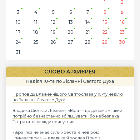
1
2
3
4
5
6
7
8
9
10
11
12
13
14
15
16
17
18
19
20
21
22
23
24
25
26
27
28
29
30
31
СЛОВО АРХИЄРЕЯ
Неділя 10-та по Зісланні Святого Духа
Проповідь Блаженнішого Святослава у 10-ту неділю
по Зісланні Святого Духа
Владика Діонісій Ляхович: «Віра — це динамізм, який
потрібно безнастанно збільшувати, бо небезпека
її втратити завжди присутня»
«Віра, яка не знає сили хреста, є невірою
і лукавством», — владика Ярослав Приріз