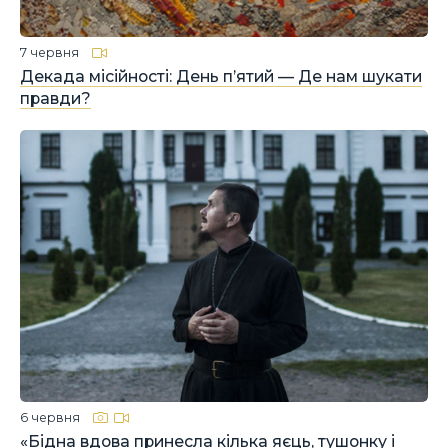
7 червня
Декада місійності: День п’ятий — Де нам шукати
правди?
6 червня
«Бідна вдова принесла кілька яєць, тушонку і