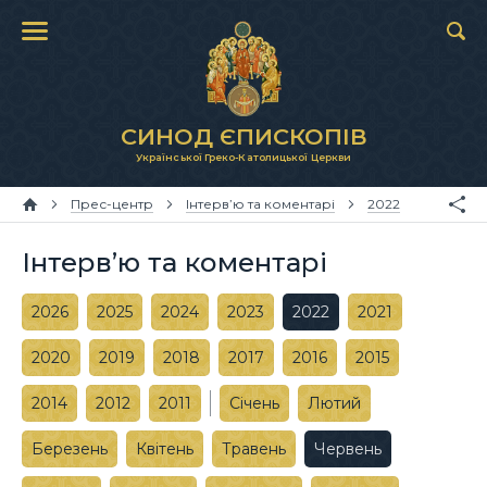
СИНОД ЄПИСКОПІВ
Української Греко-Католицької Церкви
Прес-центр
Інтерв’ю та коментарі
2022
Інтерв’ю та коментарі
2026
2025
2024
2023
2022
2021
2020
2019
2018
2017
2016
2015
2014
2012
2011
Січень
Лютий
Березень
Квітень
Травень
Червень