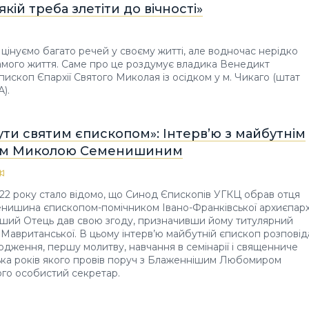
якій треба злетіти до вічності»
 цінуємо багато речей у своєму житті, але водночас нерідко
амого життя. Саме про це роздумує владика Венедикт
пископ Єпархії Святого Миколая із осідком у м. Чикаго (штат
).
ти святим єпископом»: Інтерв’ю з майбутнім
ом Миколою Семенишиним
22 року стало відомо, що Синод Єпископів УГКЦ обрав отця
ишина єпископом-помічником Івано-Франківської архиєпархі
іший Отець дав свою згоду, призначивши йому титулярний
Мавританської. В цьому інтерв’ю майбутній єпископ розповід
одження, першу молитву, навчання в семінарії і священниче
лька років якого провів поруч з Блаженнішим Любомиром
ого особистий секретар.