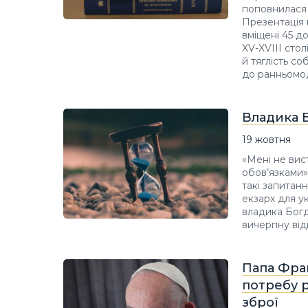
поповнилася 
Презентація 
вміщені 45 до
XV-XVIII сто
й тяглість со
до ранньомо
Владика Б
19 жовтня
«Мені не вис
обов’язками»
такі запитан
екзарх для ук
владика Богд
вичерпну відп
Папа Фра
потребу 
зброї