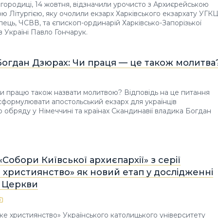
городиці, 14 жовтня, відзначили урочисто з Архиєрейською
 Літургією, яку очолили екзарх Харківського екзархату УГК
пець, ЧСВВ, та єпископ-ординарій Харківсько-Запорізької
в Україні Павло Гончарук.
Богдан Дзюрах: Чи праця — це також молитва
 працю також назвати молитвою? Відповідь на це питання
сформулювати апостольський екзарх для українців
го обряду у Німеччині та країнах Скандинавії владика Богдан
Собори Київської архиєпархії» з серії
 християнство» як новий етап у дослідженні
ї Церкви
ьке християнство» Українського католицького університету