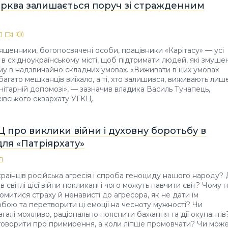
ерква залишається поруч зі стражденним
ященники, богопосвячені особи, працівники «Карітасу» — усі
в східноукраїнському місті, щоб підтримати людей, які змушен
у в надзвичайно складних умовах. «Виживати в цих умовах
багато мешканців виїхало, а ті, хто залишився, виживають лиш
нітарній допомозі», — зазначив владика Василь Тучапець,
ківського екзархату УГКЦ.
Ц про виклики війни і духовну боротьбу в
для «Патріярхату»
країнців російська агресія і спроба геноциду нашого народу?
 в світлі цієї війни покликані і чого можуть навчити світ? Чому 
омитися страху й ненависті до агресора, як не дати їм
обою та перетворити ці емоції на чесноту мужності? Чи
загалі можливо, раціонально пояснити бажання та дії окупантів
говорити про примирення, а коли ліпше промовчати? Чи мож