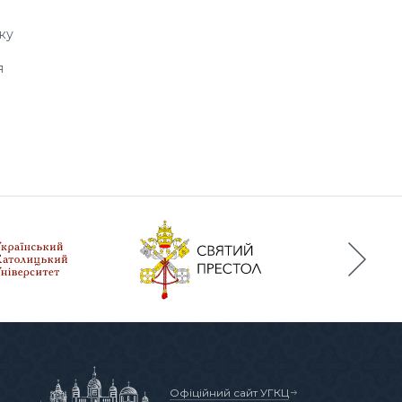
ку
я
Офіційний сайт УГКЦ