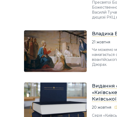
Пресвятої Бо
Божественною
Василій Туча
дієцезії РКЦ 
Владика 
21 жовтня
Чи можемо ми
намагається 
візантійсько
Дзюрах.
Видання «
«Київське
Київсько
20 жовтня
Серія «Київс