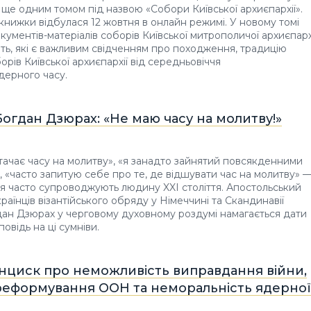
ще одним томом під назвою «Собори Київської архиєпархії».
книжки відбулася 12 жовтня в онлайн режимі. У новому томі
кументів-матеріалів соборів Київської митрополичої архиєпарх
літь, які є важливим свідченням про походження, традицію
борів Київської архиєпархії від середньовіччя
дерного часу.
огдан Дзюрах: «Не маю часу на молитву!»
тачає часу на молитву», «я занадто зайнятий повсякденними
, «часто запитую себе про те, де відшувати час на молитву» 
ня часто супроводжують людину XXI століття. Апостольський
раїнців візантійського обряду у Німеччині та Скандинавії
ан Дзюрах у черговому духовному роздумі намагається дати
овідь на ці сумніви.
нциск про неможливість виправдання війни,
реформування ООН та неморальність ядерної