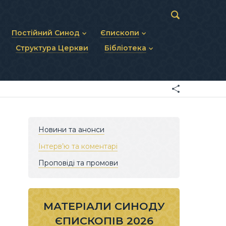
Постійний Синод
Єпископи
Структура Церкви
Бібліотека
пів
Статут Постійного Синоду
Діючі єпископи
ископів
Персональний склад
Єпископи-ємерити
Документи
ну тему
Минулі склади
Усопші єпископи
Фоторепортажі
я Св. Духа
Відеоматеріали
Матеріали Синодів
Партикулярне право УГКЦ
Новини та анонси
Інтерв’ю та коментарі
Проповіді та промови
МАТЕРІАЛИ СИНОДУ
ЄПИСКОПІВ 2026