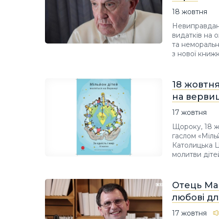
18 жовтня
Невиправдані
видатків на 
та неморальн
з нової книж
18 жовтня
на вервиц
17 жовтня
Щороку, 18 ж
гаслом «Міль
Католицька Ц
молитви дітей 
Отець Мак
любові дл
17 жовтня