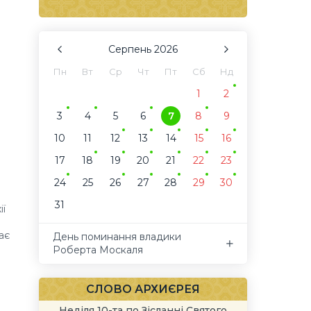
Серпень
2026
Пн
Вт
Ср
Чт
Пт
Сб
Нд
1
2
3
4
5
6
7
8
9
10
11
12
13
14
15
16
17
18
19
20
21
22
23
24
25
26
27
28
29
30
31
ї
ає
День поминання владики
Роберта Москаля
СЛОВО АРХИЄРЕЯ
Неділя 10-та по Зісланні Святого