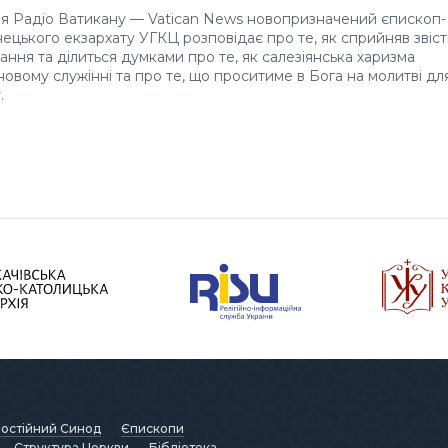
ля Радіо Ватикану — Vatican News новопризначений єпископ-
ецького екзархату УГКЦ розповідає про те, як сприйняв звіст
ання та ділиться думками про те, як салезіянська харизма
овому служінні та про те, що проситиме в Бога на молитві дл
.
остійний Синод
Єпископи
Структура Церкви
Бібліотека