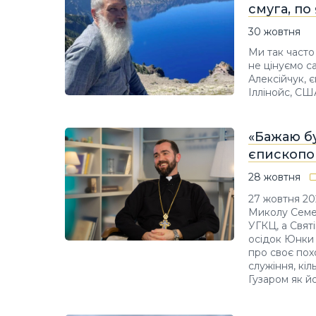
смуга, по 
30 жовтня
Ми так часто
не цінуємо с
Алексійчук, є
Іллінойс, США
«Бажаю бу
єпископ
28 жовтня
27 жовтня 20
Миколу Семен
УГКЦ, а Свят
осідок Юнки 
про своє пох
служіння, кі
Гузаром як й