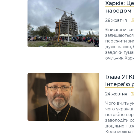
Харків: Ц
народом
26 жовтня
Єпископи, св
залишаються 
пережити зим
дуже важко, 
завдяки гума
очільник Хар
Глава УГК
інтерв’ю 
24 жовтня
Чого вчить у
чого українці
потрібно сор
заволодіти с
доцільно, і в
Коли можна 