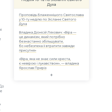
Духа
Проповідь Блаженнішого Святослава
у 10-ту неділю по Зісланні Святого
Духа
і
Владика Діонісій Ляхович: «Віра —
це динамізм, який потрібно
е
безнастанно збільшувати,
бо небезпека її втратити завжди
присутня»
«Віра, яка не знає сили хреста,
є невірою і лукавством», — владика
Ярослав Приріз
 До
не
?
е