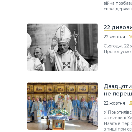
війна позбав
своєї держав
22 дивови
22 жовтня
Сьогодні, 22 
Пропонуємо в
Двадцятир
не переш
22 жовтня
У Покотилівс
на околиці Х
Навіть в пер
в тиші при с