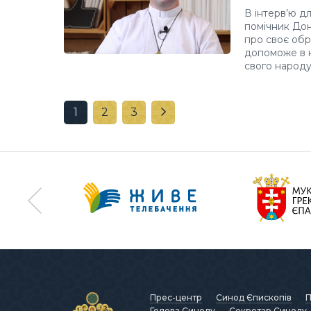
В інтерв’ю д
помічник Дон
про своє обр
допоможе в н
свого народу
1
2
3
Прес-центр
Синод Єпископів
П
Голова Синоду
Секретар Синоду