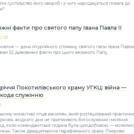
ити суспільство його хвороб і з чого народжується повага до
и?
жні факти про святого папу Івана Павла ІІ
жовтня — день літургійного спомину святого папи Івана Павла 
ам 22 дивовижні факти про цього великого Папу.
іччя Покотилівського храму УГКЦ: війна —
кода служінню
ькому монастирі отців василіян, який розташований практичн
аркова, жодного дня не припиняють богослужіння і моління.
іод, коли комендантська година була цілодобовою — молилис
вічках. Також двадцятиріччя парафіяльного храму Покрови