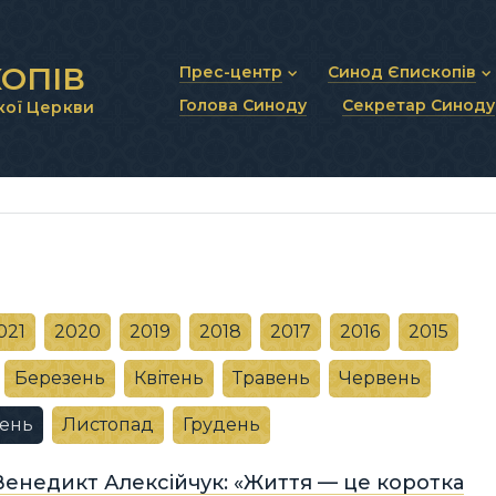
ОПІВ
Прес-центр
Синод Єпископів
Голова Синоду
Секретар Синоду
кої Церкви
Новини та анонси
Статут Синоду Єписко
Інтерв’ю та коментарі
Регламент Синоду Єп
Проповіді та промови
Положення про Голов
Молитовне прикликанн
Синодальні органи
Секретаріат Синоду
Контактна інформація
021
2020
2019
2018
2017
2016
2015
Березень
Квітень
Травень
Червень
ень
Листопад
Грудень
Венедикт Алексійчук: «Життя — це коротка