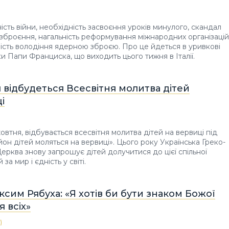
сть війни, необхідність засвоєння уроків минулого, скандал
озброєння, нагальність реформування міжнародних організацій
ість володіння ядерною зброєю. Про це йдеться в уривкові
ки Папи Франциска, що виходить цього тижня в Італії.
 відбудеться Всесвітня молитва дітей
і
овтня, відбувається всесвітня молитва дітей на вервиці під
йон дітей моляться на вервиці». Цього року Українська Греко-
ерква знову запрошує дітей долучитися до цієї спільної
за мир і єдність у світі.
сим Рябуха: «Я хотів би бути знаком Божої
я всіх»