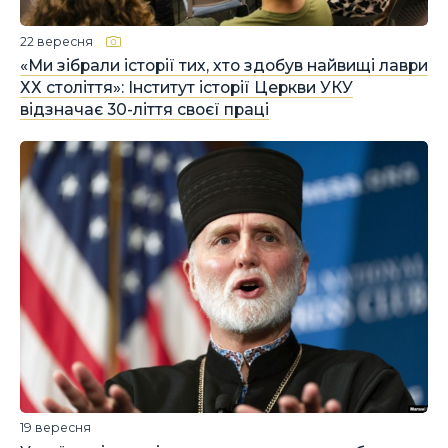
22 вересня
«Ми зібрали історії тих, хто здобув найвищі лаври
ХХ століття»: Інститут історії Церкви УКУ
відзначає 30-ліття своєї праці
19 вересня