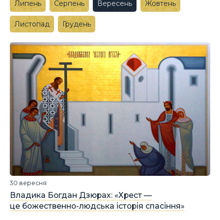
Липень
Серпень
Вересень
Жовтень
Листопад
Грудень
30 вересня
Владика Богдан Дзюрах: «Хрест —
це божественно-людська історія спасіння»