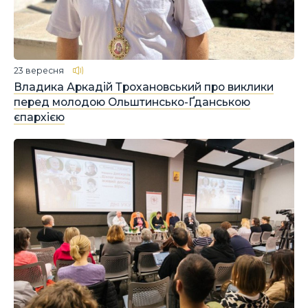
23 вересня
Владика Аркадій Трохановський про виклики
перед молодою Ольштинсько-Ґданською
єпархією