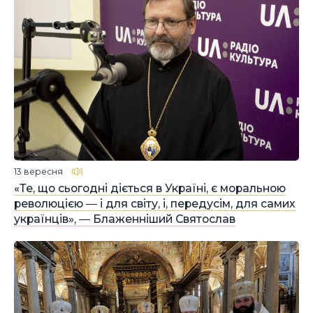
13 вересня
«Те, що сьогодні діється в Україні, є моральною
революцією ― і для світу, і, передусім, для самих
українців», ― Блаженніший Святослав