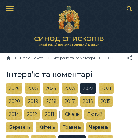
СИНОД ЄПИСКОПІВ
Української Греко-Католицької Церкви
Прес-центр
Інтерв’ю та коментарі
2022
Інтерв’ю та коментарі
2026
2025
2024
2023
2022
2021
2020
2019
2018
2017
2016
2015
2014
2012
2011
Січень
Лютий
Березень
Квітень
Травень
Червень