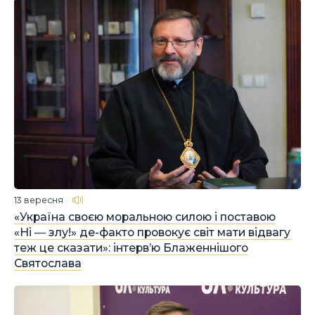
13 вересня
«Україна своєю моральною силою і поставою
«Ні ― злу!» де-факто провокує світ мати відвагу
теж це сказати»: інтерв’ю Блаженнішого
Святослава