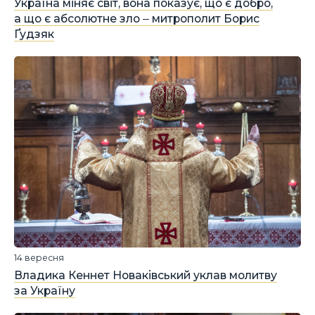
Україна міняє світ, вона показує, що є добро,
а що є абсолютне зло ‒ митрополит Борис
Ґудзяк
14 вересня
Владика Кеннет Новаківський уклав молитву
за Україну