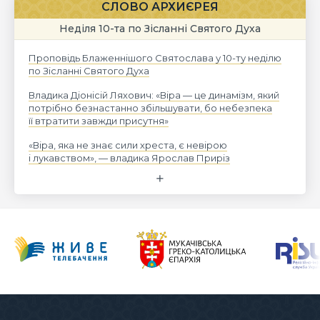
СЛОВО АРХИЄРЕЯ
Неділя 10-та по Зісланні Святого Духа
Проповідь Блаженнішого Святослава у 10-ту неділю
по Зісланні Святого Духа
Владика Діонісій Ляхович: «Віра — це динамізм, який
потрібно безнастанно збільшувати, бо небезпека
її втратити завжди присутня»
«Віра, яка не знає сили хреста, є невірою
і лукавством», — владика Ярослав Приріз