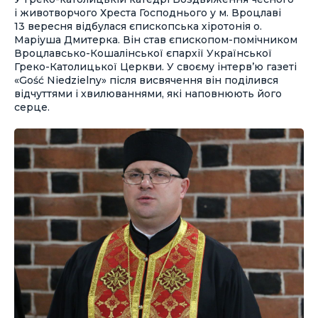
і животворчого Хреста Господнього у м. Вроцлаві
13 вересня відбулася єпископська хіротонія о.
Маріуша Дмитерка. Він став єпископом-помічником
Вроцлавсько-Кошалінської єпархії Української
Греко-Католицької Церкви. У своєму інтерв’ю газеті
«Gość Niedzielny» після висвячення він поділився
відчуттями і хвилюваннями, які наповнюють його
серце.