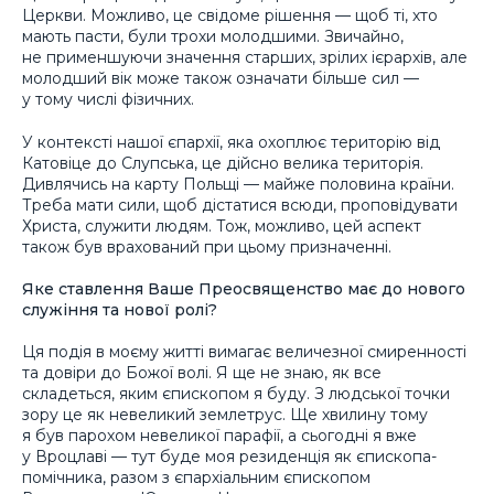
Церкви. Можливо, це свідоме рішення — щоб ті, хто
мають пасти, були трохи молодшими. Звичайно,
не применшуючи значення старших, зрілих ієрархів, але
молодший вік може також означати більше сил —
у тому числі фізичних.
У контексті нашої єпархії, яка охоплює територію від
Катовіце до Слупська, це дійсно велика територія.
Дивлячись на карту Польщі — майже половина країни.
Треба мати сили, щоб дістатися всюди, проповідувати
Христа, служити людям. Тож, можливо, цей аспект
також був врахований при цьому призначенні.
Яке ставлення Ваше Преосвященство має до нового
служіння та нової ролі?
Ця подія в моєму житті вимагає величезної смиренності
та довіри до Божої волі. Я ще не знаю, як все
складеться, яким єпископом я буду. З людської точки
зору це як невеликий землетрус. Ще хвилину тому
я був парохом невеликої парафії, а сьогодні я вже
у Вроцлаві — тут буде моя резиденція як єпископа-
помічника, разом з єпархіальним єпископом