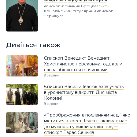
єпископ-помічник Вроцлавсько-
Кошалінський, титулярний єпископ
Чернікуса
Дивіться також
Єпископ Венедикт Венедикт:
Християнство переконує тоді, коли
слова збігаються із вчинками
9 серпня
Єпископ Василій Івасюк взяв участь
в урочистому відкритті Дня міста
Коломиї
9 серпня
«Преображення є посланням надії, яке
міститься в хресті Ісуса і закликає нас
до мужності у викликах життя», —
єпископ Тарас Сеньків