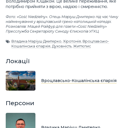
Володимиром Ющаком. Це велике переживання, яке
потрібно прийняти з вірою, надією і смиренністю.
Фото: «Gość Niedzielny». Отець Маріуш Дмитерко під час Чину
найменування у вроцлавській греко-католицькій катедрі.
Розмовляв: Мацей Райфур для газети «Gość Niedzielny»
Пресслужба Секретаріату Синоду Єпископів УГКЦ
Владика Маріуш Дмитерко
,
Хіротонія
,
Вроцлавсько-
Кошалінська єпархія
,
Духовність
,
Життєпис
Локації
Вроцлавсько-Кошалінська єпархія
Персони
Владика Маріуш Дмитерко