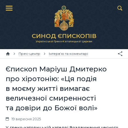
СИНОД ЄПИСКОПІВ
Української Греко-Католицької Церкви
Прес-центр
Інтерв’ю та коментарі
Єпископ Маріуш Дмитерко
про хіротонію: «Ця подія
в моєму житті вимагає
величезної смиренності
та довіри до Божої волі»
19 вересня 2025
У греко-католицькій катедрі Воздвиження чесного