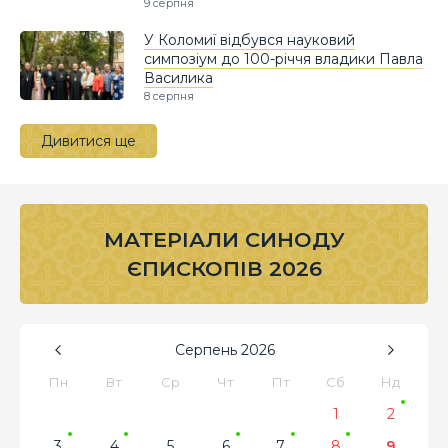
9 серпня
У Коломиї відбувся науковий
симпозіум до 100-річчя владики Павла
Василика
8 серпня
Дивитися ще
МАТЕРІАЛИ СИНОДУ
ЄПИСКОПІВ 2026
Серпень
2026
Пн
Вт
Ср
Чт
Пт
Сб
Нд
1
2
3
4
5
6
7
8
9