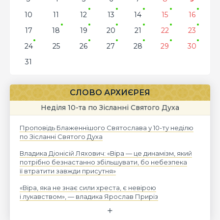
10
11
12
13
14
15
16
17
18
19
20
21
22
23
24
25
26
27
28
29
30
31
СЛОВО АРХИЄРЕЯ
Неділя 10-та по Зісланні Святого Духа
Проповідь Блаженнішого Святослава у 10-ту неділю
по Зісланні Святого Духа
Владика Діонісій Ляхович: «Віра — це динамізм, який
потрібно безнастанно збільшувати, бо небезпека
її втратити завжди присутня»
«Віра, яка не знає сили хреста, є невірою
і лукавством», — владика Ярослав Приріз