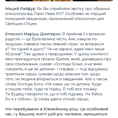
Мацей Райфур:
Як Ви сприйняли звістку про обрання
єпископом від Папи Лева XIV? Особливо як перший
польський священник, призначений єпископом цим
Святішим Отцем.
Єпископ Маріуш Дмитерко:
Я прийняв її з великою
радістю — це була велика честь. Але, кажучи по-
людськи, з’явився також певний страх: чи впораюся
я? Чи гідний я цього? Чи не зарано, адже мені лише
46 років? Такі думки є природними. У цьому контексті
мені пригадується пророк Єремія, який, дізнавшись про
своє покликання, сказав: «Господи Боже, я не вмію
говорити, я ще як дитина». І справді — тоді відчуваєш
тремтіння серця, сумніви щодо власних сил, щодо
того, чи людина впорається із завданням. Але є також
слова Господа Бога: «Не кажи, що ти дитина. Куди
я пошлю тебе, туди ти підеш. Я тобі все покажу.
Ти будеш говорити те, що я тобі підкажу. Не бійся,
бо я з тобою». Ці слова дають спокій серцю.
Ми перебуваємо в Ювілейному році. Це особливий
час, і у Вашому житті цей рік, напевно, залишиться