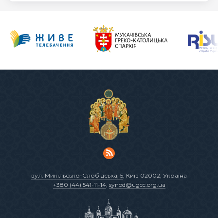
вул. Микільсько-Слобідська, 5
, Київ 02002, Україна
+380 (44) 541-11-14
,
synod@ugcc.org.ua