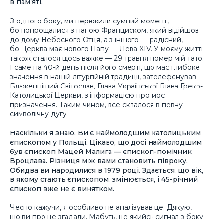
в пам’яті.
З одного боку, ми пережили сумний момент,
бо попрощалися з папою Франциском, який відійшов
до дому Небесного Отця, а з іншого — радісний,
бо Церква має нового Папу — Лева XIV. У моєму житті
також сталося щось важке — 29 травня помер мій тато.
І саме на 40-й день після його смерті, що має глибоке
значення в нашій літургійній традиції, зателефонував
Блаженніший Світослав, Глава Української Глава Греко-
Католицької Церкви, з інформацією про моє
призначення. Таким чином, все склалося в певну
символічну дугу.
Наскільки я знаю, Ви є наймолодшим католицьким
єпископом у Польщі. Цікаво, що досі наймолодшим
був єпископ Мацей Малига — єпископ-помічник
Вроцлава. Різниця між вами становить півроку.
Обидва ви народилися в 1979 році. Здається, що вік,
в якому стають єпископом, змінюється, і 45-річний
єпископ вже не є винятком.
Чесно кажучи, я особливо не аналізував це. Дякую,
що ви про це згадали. Мабуть, це якийсь сигнал з боку