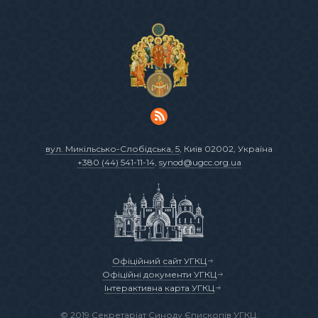
вул. Микільсько-Слобідська, 5
, Київ 02002, Україна
+380 (44) 541-11-14
,
synod@ugcc.org.ua
Офіційний сайт УГКЦ
Офіційні документи УГКЦ
Інтерактивна карта УГКЦ
© 2019 Секретаріат Синоду Єпископів УГКЦ.