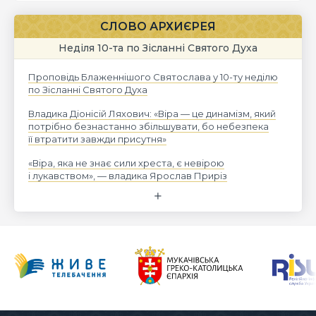
СЛОВО АРХИЄРЕЯ
Неділя 10-та по Зісланні Святого Духа
Проповідь Блаженнішого Святослава у 10-ту неділю
по Зісланні Святого Духа
Владика Діонісій Ляхович: «Віра — це динамізм, який
потрібно безнастанно збільшувати, бо небезпека
її втратити завжди присутня»
«Віра, яка не знає сили хреста, є невірою
і лукавством», — владика Ярослав Приріз