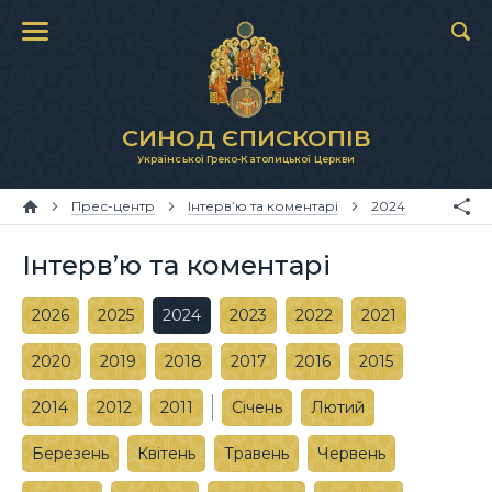
СИНОД ЄПИСКОПІВ
Української Греко-Католицької Церкви
Прес-центр
Інтерв’ю та коментарі
2024
Інтерв’ю та коментарі
2026
2025
2024
2023
2022
2021
2020
2019
2018
2017
2016
2015
2014
2012
2011
Січень
Лютий
Березень
Квітень
Травень
Червень