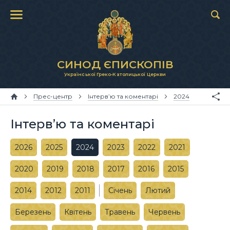
СИНОД ЄПИСКОПІВ
Української Греко-Католицької Церкви
Прес-центр
Інтерв’ю та коментарі
2024
Інтерв’ю та коментарі
2026
2025
2024
2023
2022
2021
2020
2019
2018
2017
2016
2015
2014
2012
2011
Січень
Лютий
Березень
Квітень
Травень
Червень