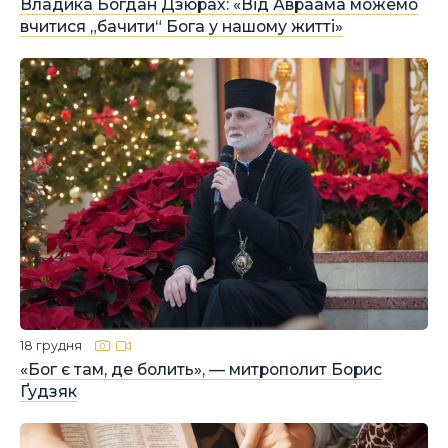
Владика Богдан Дзюрах: «Від Авраама можемо
вчитися „бачити“ Бога у нашому житті»
18 грудня
«Бог є там, де болить», — митрополит Борис
Ґудзяк