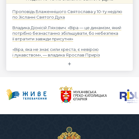
Проповідь Блаженнішого Святослава у 10-ту неділю
по Зісланні Святого Духа
Владика Діонісій Ляхович: «Віра — це динамізм, який
потрібно безнастанно збільшувати, бо небезпека
її втратити завжди присутня»
«Віра, яка не знає сили хреста, є невірою
і лукавством», — владика Ярослав Приріз