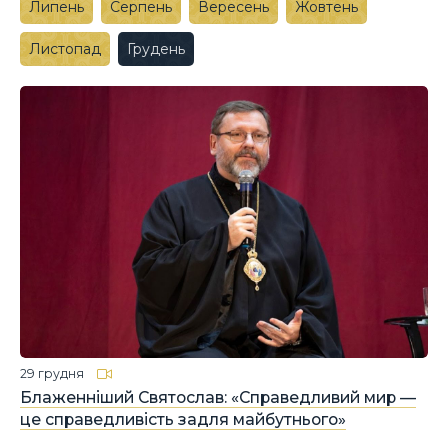
Липень
Серпень
Вересень
Жовтень
Листопад
Грудень
29 грудня
Блаженніший Святослав: «Справедливий мир —
це справедливість задля майбутнього»