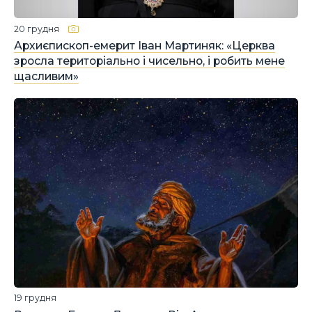
20 грудня
Архиєпископ-емерит Іван Мартиняк: «Церква
зросла територіально і чисельно, і робить мене
щасливим»
19 грудня