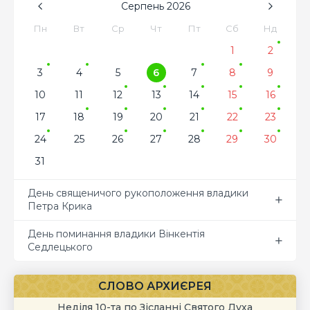
Серпень
2026
Пн
Вт
Ср
Чт
Пт
Сб
Нд
1
2
3
4
5
6
7
8
9
10
11
12
13
14
15
16
17
18
19
20
21
22
23
24
25
26
27
28
29
30
31
День священичого рукоположення владики
Петра Крика
День поминання владики Вінкентія
Седлецького
СЛОВО АРХИЄРЕЯ
Неділя 10-та по Зісланні Святого Духа