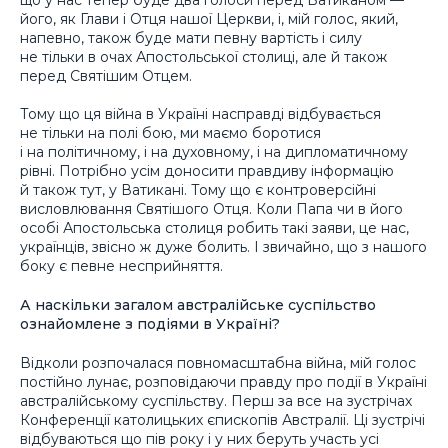
його, як Глави і Отця нашої Церкви, і, мій голос, який,
напевно, також буде мати певну вартість і силу
не тільки в очах Апостольської столиці, але й також
перед Святішим Отцем.
Тому що ця війна в Україні насправді відбувається
не тільки на полі бою, ми маємо боротися
і на політичному, і на духовному, і на дипломатичному
рівні. Потрібно усім доносити правдиву інформацію
й також тут, у Ватикані. Тому що є контроверсійні
висловлювання Святішого Отця. Коли Папа чи в його
особі Апостольська столиця робить такі заяви, це нас,
українців, звісно ж дуже болить. І звичайно, що з нашого
боку є певне несприйняття.
А наскільки загалом австралійське суспільство
ознайомлене з подіями в Україні?
Відколи розпочалася повномасштабна війна, мій голос
постійно лунає, розповідаючи правду про події в Україні
австралійському суспільству. Перш за все на зустрічах
Конференції католицьких єпископів Австралії. Ці зустрічі
відбуваються що пів року і у них беруть участь усі