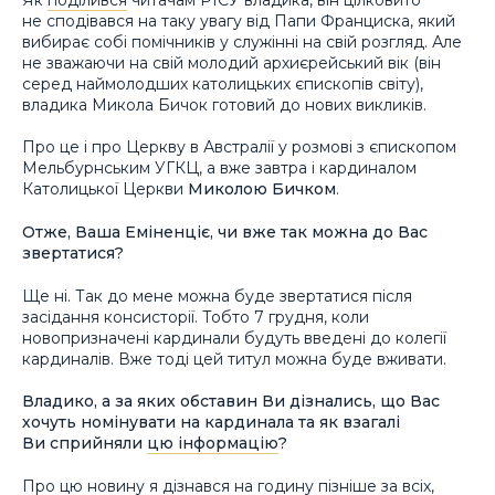
не сподівався на таку увагу від Папи Франциска, який
вибирає собі помічників у служінні на свій розгляд. Але
не зважаючи на свій молодий архиєрейський вік (він
серед наймолодших католицьких єпископів світу),
владика Микола Бичок готовий до нових викликів.
Про це і про Церкву в Австралії у розмові з єпископом
Мельбурнським УГКЦ, а вже завтра і кардиналом
Католицької Церкви
Миколою Бичком
.
Отже, Ваша Еміненціє, чи вже так можна до Вас
звертатися?
Ще ні. Так до мене можна буде звертатися після
засідання консисторії. Тобто 7 грудня, коли
новопризначені кардинали будуть введені до колегії
кардиналів. Вже тоді цей титул можна буде вживати.
Владико, а за яких обставин Ви дізнались, що Вас
хочуть номінувати на кардинала та як взагалі
Ви сприйняли
цю інформацію
?
Про цю новину я дізнався на годину пізніше за всіх,