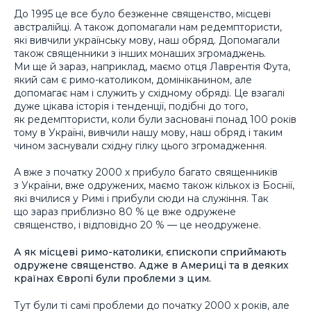
До 1995 це все було безженне священство, місцеві
австралійці. А також допомагали нам редемптористи,
які вивчили українську мову, наш обряд. Допомагали
також священники з інших монаших згромаджень.
Ми ще й зараз, наприклад, маємо отця Лаврентія Фута,
який сам є римо-католиком, домініканином, але
допомагає нам і служить у східному обряді. Це взагалі
дуже цікава історія і тенденції, подібні до того,
як редемптористи, коли були засновані понад 100 років
тому в Україні, вивчили нашу мову, наш обряд і таким
чином заснували східну гілку цього згромадження.
А вже з початку 2000 х прибуло багато священників
з України, вже одружених, маємо також кількох із Боснії,
які вчилися у Римі і прибули сюди на служіння. Так
що зараз приблизно 80 % це вже одружене
священство, і відповідно 20 % — це неодружене.
А як місцеві римо-католики, єпископи сприймають
одружене священство. Адже в Америці та в деяких
країнах Європі були проблеми з цим.
Тут були ті самі проблеми до початку 2000 х років, але