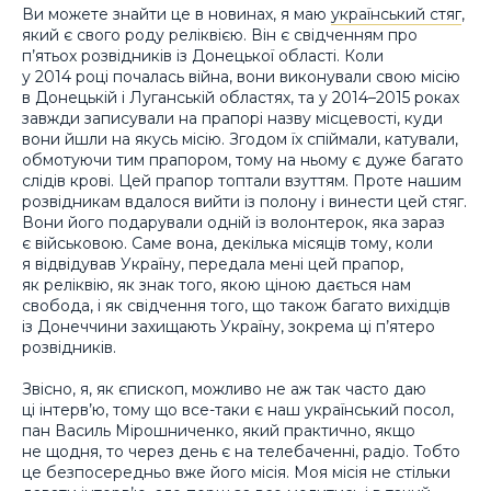
Ви можете знайти це в новинах, я маю
український стяг
,
який є свого роду реліквією. Він є свідченням про
п’ятьох розвідників із Донецької області. Коли
у 2014 році почалась війна, вони виконували свою місію
в Донецькій і Луганській областях, та у 2014–2015 роках
завжди записували на прапорі назву місцевості, куди
вони йшли на якусь місію. Згодом їх спіймали, катували,
обмотуючи тим прапором, тому на ньому є дуже багато
слідів крові. Цей прапор топтали взуттям. Проте нашим
розвідникам вдалося вийти із полону і винести цей стяг.
Вони його подарували одній із волонтерок, яка зараз
є військовою. Саме вона, декілька місяців тому, коли
я відвідував Україну, передала мені цей прапор,
як реліквію, як знак того, якою ціною дається нам
свобода, і як свідчення того, що також багато вихідців
із Донеччини захищають Україну, зокрема ці п’ятеро
розвідників.
Звісно, я, як єпископ, можливо не аж так часто даю
ці інтерв’ю, тому що все-таки є наш український посол,
пан Василь Мірошниченко, який практично, якщо
не щодня, то через день є на телебаченні, радіо. Тобто
це безпосередньо вже його місія. Моя місія не стільки