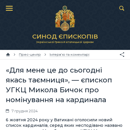
СИНОД ЄПИСКОПІВ
Української Греко-Католицької Церкви
Прес-центр
Інтерв’ю та коментарі
«Для мене це до сьогодні
якась таємниця», — єпископ
УГКЦ Микола Бичок про
номінування на кардинала
7 грудня 2024
6 жовтня 2024 року у Ватикані оголосили новий
список кардиналів, серед яких несподівано названо