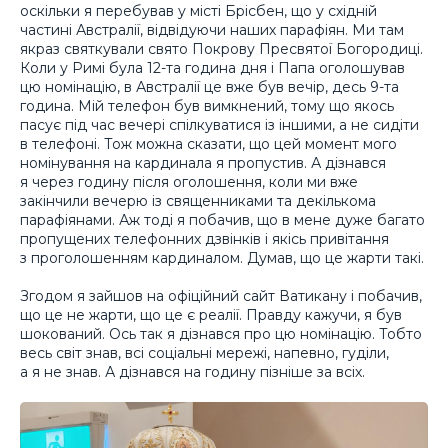
оскільки я перебував у місті Брісбен, що у східній
частині Австралії, відвідуючи наших парафіян. Ми там
якраз святкували свято Покрову Пресвятої Богородиці.
Коли у Римі була 12-та година дня і Папа оголошував
цю номінацію, в Австралії це вже був вечір, десь 9-та
година. Мій телефон був вимкнений, тому що якось
пасує під час вечері спілкуватися із іншими, а не сидіти
в телефоні. Тож можна сказати, що цей момент мого
номінування на кардинала я пропустив. А дізнався
я через годину після оголошення, коли ми вже
закінчили вечерю із священниками та декількома
парафіянами. Аж тоді я побачив, що в мене дуже багато
пропущених телефонних дзвінків і якісь привітання
з проголошенням кардиналом. Думав, що це жарти такі.
Згодом я зайшов на офіційний сайт Ватикану і побачив,
що це не жарти, що це є реалії. Правду кажучи, я був
шокований. Ось так я дізнався про цю номінацію. Тобто
весь світ знав, всі соціальні мережі, напевно, гуділи,
а я не знав. А дізнався на годину пізніше за всіх.