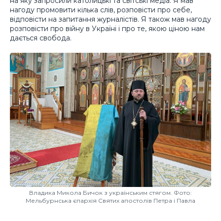
на яку запросили католицькі та світські медіа. Я мав
нагоду промовити кілька слів, розповісти про себе,
відповісти на запитання журналістів. Я також мав нагоду
розповісти про війну в Україні і про те, якою ціною нам
дається свобода.
Владика Микола Бичок з українським стягом. Фото:
Мельбурнська єпархія Святих апостолів Петра і Павла