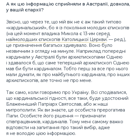
А як цю інформацію сприйняли в Австралії, довкола,
у вашій єпархії?
Звісно, що через те, що мій вік не є аж такий типово
«кардинальський», бо я із покоління молодих єпископів
(
на цей момент владика Микола є 13-им серед
наймолодших єпископів Католицької Церкви
. — ред.
),
це призначення багатьох здивувало. Воно було
незвичним з огляду на минуле. Наприклад попередні
кардинали у Австралії були архиєпископами Сіднею
і здавалося б, що саме теперішній архиєпископ Сіднею
мав би бути кардиналом. Тобто перш за все про нього
мали думати, як про майбутнього кардинала, про інших
архиєпископів, але точно не про мене.
Так само, коли говоримо про Україну. Всі сподівалися,
що кардинальської гідності, все таки, буде удостоєний
Блаженніший Патріарх Святослав, або ж наші
митрополити. Як ви знаєте, це особиста прерогатива
Папи. Особисте його рішення — призначати
співпрацівників, кардиналів. Тому мені самому важко
відповісти на запитання про такий вибір, адже
я не володію цією інформацією.