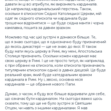
давати їм ці всі атрибути, які вирізняють кардиналів.
Це наприклад кардинальський перстень. Також,
оскільки я єпископом Східної Католицької Церкви, мій
одяг як східного єпископа чи кардинала буде
трошечки відрізнятися — це буде східна мантія і чорна
камілавка, пошита за давнім зразком.
Можливо під час цієї зустрічі я дізнаюся більше. Те,
що я знаю сьогодні, що я однозначно буду призначений
до якоїсь дикастерії — ще не знаю до якої. Я також
буду мати якусь церкву в Римі, яку мені, Апостольська
Столиця призначить. Оскільки кожен кардинал має
свою церкву в Римі. І це не просто титул, як наприклад
є при обранні на єпископа, коли єпископа призначають
титулярним єпископом однієї із давніх дієцезій. Це буде
реальний храм, який буде катедральним храмом
кардинала в Римі. Ну і, звісно, основна місія
кардиналів — це обрання нового Папи.
Думаю, з часом, я буду все більше відкривати для себе,
що означає бути кардиналом. На сьогодні важко щось
сказати, тому що ще не було зустрічі зі Святішим
Отцем, чи навіть з іншими кардиналами. Я мав