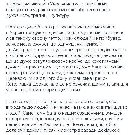
з Боснії, які ніколи в Україні не були, але вільно
спілкуються українською мовою, зберегли свою
духовність, традиції, культуру.
Проте є дуже багато різних викликів, які можливо
в Україні не дуже відчуваються, тому що ми практично
як в такому своєму ґетто. Нових людей не прибуває,
за час незалежності це одиниці, які приїхали
до Австралії, є певні труднощі через те, що дуже багато
є змішаних подружь, є певні також труднощі через те,
що це дуже секуляризована країна, де християнські
цінності втрачаються і це ставить дуже багато викликів
перед різними Церквами, і, зокрема, перед нашою
Церквою. Ми з одного боку Українська Греко-
Католицька Церква, але це не означає, що ми тільки для
українців, що ми закриті для інших.
І на сьогодні наша Церква в більшості є такою, яка
виходить до людей, не чекає на них, а виходить і шукає
людей. Саме тому багато наших священників змушені
подорожувати, інколи дуже далеко літаками, служачи
нашим вірним і в Австралії, і в Новій Зеландії, тобто
долаючи деколи тисячі кілометрів заради декількох