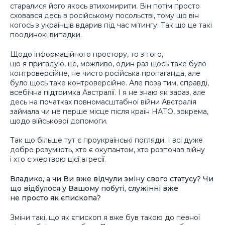
старалися його якось втихомирити. Він потім просто
сховався десь в російському посольстві, тому що він
когось з українців вдарив під час мітингу. Так що це такі
поодинокі випадки.
Щодо інформаційного простору, то з того,
що я пригадую, це, можливо, один раз щось таке було
контроверсійне, не чисто російська пропаганда, але
було щось таке контроверсійне. Але поза тим, справді,
всебічна підтримка Австралії. І я не знаю як зараз, але
десь на початках повномасштабної війни Австралія
займала чи не перше місце після країн НАТО, зокрема,
щодо військової допомоги.
Так що більше тут є проукраїнські погляди. І всі дуже
добре розуміють, хто є окупантом, хто розпочав війну
і хто є жертвою цієї агресії.
Владико, а чи Ви вже відчули зміну свого статусу? Чи
що відбулося у Вашому побуті, служінні вже
не просто як єпископа?
Зміни такі, що як єпископ я вже був такою до певної