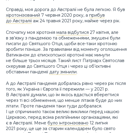
Справді, моя дорога до Австралії не була легкою. Я був
хіротонізований
7 червня 2020 року, а
прибув
до Австралії
аж 24 травня 2021 року, майже через рік.
Спочатку моя хіротонія
мала відбутися
27 квітня, але
в зв’язку з пандемією та обмеженнями, змушені були
писати до Святішого Отця, щоби все-таки хіротонію
зробити пізніше. За правилами від моменту оголошення
Ватиканом до єпископської хіротонії має минути
не більше трьох місяців. Такий лист Патріарх Святослав
скерував до Святішого Отця і через ці об’єктивні
обставини пандемії
дату змінили
.
А до Австралії пандемія добралась рівно через рік після
того, як Україна і Європа її пережили — у 2021 р.
В Австралії думали, що їм якось вдасться вберегтися
через ті всі обмеження, що менше літаків буде до них
літати. Проте пандемія таки туди добралася.
І це спричинило також великі виклики перед нашою
Церквою, перед всіма релігійними організаціями, які
є в Австралії. Мене
було інтронізовано
12 липня
2021 року, це ще за старим календарем було свято