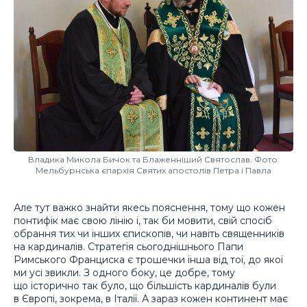
Владика Микола Бичок та Блаженніший Святослав. Фото:
Мельбурнська єпархія Святих апостолів Петра і Павла
Але тут важко знайти якесь пояснення, тому що кожен
понтифік має свою лінію і, так би мовити, свій спосіб
обрання тих чи інших єпископів, чи навіть священників
на кардиналів. Стратегія сьогоднішнього Папи
Римського Франциска є трошечки інша від тої, до якої
ми усі звикли. З одного боку, це добре, тому
що історично так було, що більшість кардиналів були
в Європі, зокрема, в Італії. А зараз кожен континент має