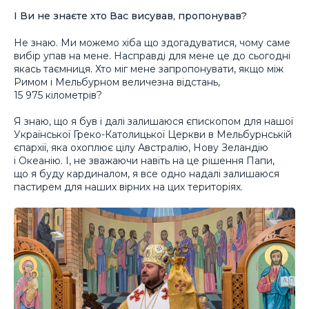
І Ви не знаєте хто Вас висував, пропонував?
Не знаю. Ми можемо хіба що здогадуватися, чому саме
вибір упав на мене. Насправді для мене це до сьогодні
якась таємниця. Хто міг мене запропонувати, якщо між
Римом і Мельбурном величезна відстань,
15 975 кілометрів?
Я знаю, що я був і далі залишаюся єпископом для нашої
Української Греко-Католицької Церкви в Мельбурнській
єпархії, яка охоплює цілу Австралію, Нову Зеландію
і Океанію. І, не зважаючи навіть на це рішення Папи,
що я буду кардиналом, я все одно надалі залишаюся
пастирем для наших вірних на цих територіях.