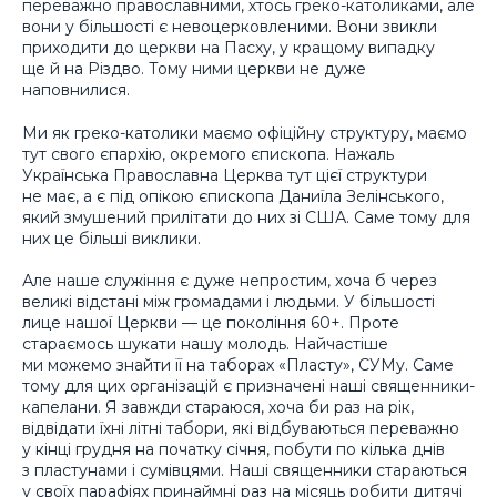
переважно православними, хтось греко-католиками, але
вони у більшості є невоцерковленими. Вони звикли
приходити до церкви на Пасху, у кращому випадку
ще й на Різдво. Тому ними церкви не дуже
наповнилися.
Ми як греко-католики маємо офіційну структуру, маємо
тут свого єпархію, окремого єпископа. Нажаль
Українська Православна Церква тут цієї структури
не має, а є під опікою єпископа Даниїла Зелінського,
який змушений прилітати до них зі США. Саме тому для
них це більші виклики.
Але наше служіння є дуже непростим, хоча б через
великі відстані між громадами і людьми. У більшості
лице нашої Церкви — це покоління 60+. Проте
стараємось шукати нашу молодь. Найчастіше
ми можемо знайти її на таборах «Пласту», СУМу. Саме
тому для цих організацій є призначені наші священники-
капелани. Я завжди стараюся, хоча би раз на рік,
відвідати їхні літні табори, які відбуваються переважно
у кінці грудня на початку січня, побути по кілька днів
з пластунами і сумівцями. Наші священники стараються
у своїх парафіях принаймні раз на місяць робити дитячі