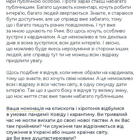
міри публічною особою. Проте зараз стаєш набагато
публічнішим. Багато шукають коментарі, хочуть робити
інтерв’ю, багато людей звертаються. Знаєте, я стараюся
бути доступним, але це справді вже забагато, тому
що і багато пишуть різних повідомлень. І тут вже
за мною шукають по Римі. Всі щось хочуть, особливо
зустрічі з кардиналом. А це неможливо в тих декілька
днів зі всіма зустрітися, всім дати інтерв’ю. І звісно,
що можливо буде якесь нерозуміння зі сторони інших
людей, але справді тут ти не можеш всім і відразу
приділити увагу.
Щось подібне я відчув, коли мене обрали на кардинала,
тому що знаєте, всі хочуть свіжі новини. А це неможливо
всім і відразу зі всіх частин світу, в одну секунду дати
інтерв’ю. Так що з цього боку я відчув ту велику зміну,
що моє життя стає вже таким набагато публічнішим.
Ваша номінація
на єпископа і хіротонія відбулися
в умовах пандемії Ковіду і карантину. Ви тривалий
час не могли виїхати до своєї нової пастви. А як Вас
там прийняли? Чи служіння там відрізняється від
служіння в Україні або інших країнах світу,
де Ви вже душпастирювали?