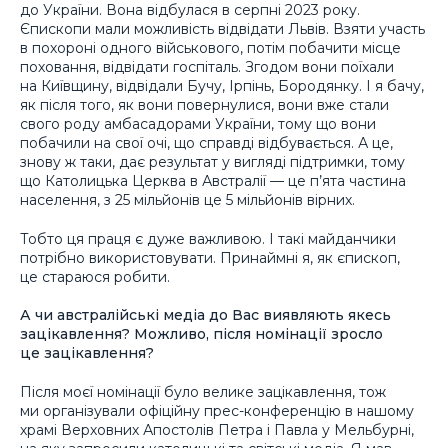
до України. Вона відбулася в серпні 2023 року.
Єпископи мали можливість відвідати Львів. Взяти участь
в похороні одного військового, потім побачити місце
поховання, відвідати госпіталь. Згодом вони поїхали
на Київщину, відвідали Бучу, Ірпінь, Бородянку. І я бачу,
як після того, як вони повернулися, вони вже стали
свого роду амбасадорами України, тому що вони
побачили на свої очі, що справді відбувається. А це,
знову ж таки, дає результат у вигляді підтримки, тому
що Католицька Церква в Австралії — це п’ята частина
населення, з 25 мільйонів це 5 мільйонів вірних.
Тобто ця праця є дуже важливою. І такі майданчики
потрібно використовувати. Принаймні я, як єпископ,
це стараюся робити.
А чи австралійські медіа до Вас виявляють якесь
зацікавлення? Можливо, після номінації зросло
це зацікавлення?
Після моєї номінації було велике зацікавлення, тож
ми організували офіційну прес-конференцію в нашому
храмі Верховних Апостолів Петра і Павла у Мельбурні,