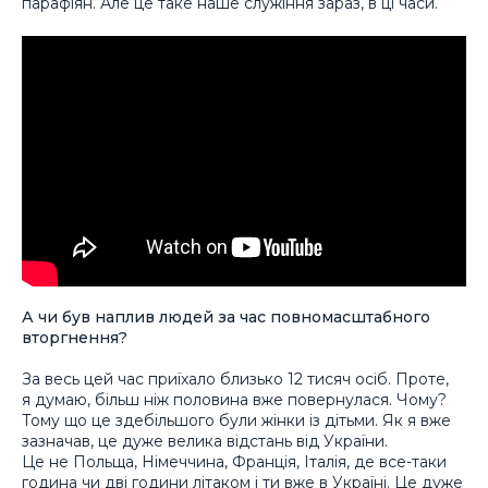
парафіян. Але це таке наше служіння зараз, в ці часи.
А чи був наплив людей за час повномасштабного
вторгнення?
За весь цей час приїхало близько 12 тисяч осіб. Проте,
я думаю, більш ніж половина вже повернулася. Чому?
Тому що це здебільшого були жінки із дітьми. Як я вже
зазначав, це дуже велика відстань від України.
Це не Польща, Німеччина, Франція, Італія, де все-таки
година чи дві години літаком і ти вже в Україні. Це дуже