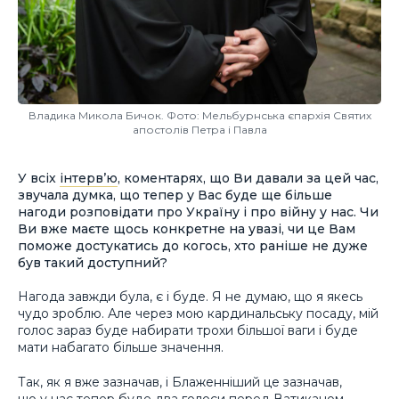
Владика Микола Бичок. Фото: Мельбурнська єпархія Святих
апостолів Петра і Павла
У всіх
інтерв’ю
, коментарях, що Ви давали за цей час,
звучала думка, що тепер у Вас буде ще більше
нагоди розповідати про Україну і про війну у нас. Чи
Ви вже маєте щось конкретне на увазі, чи це Вам
поможе достукатись до когось, хто раніше не дуже
був такий доступний?
Нагода завжди була, є і буде. Я не думаю, що я якесь
чудо зроблю. Але через мою кардинальську посаду, мій
голос зараз буде набирати трохи більшої ваги і буде
мати набагато більше значення.
Так, як я вже зазначав, і Блаженніший це зазначав,
що у нас тепер буде два голоси перед Ватиканом —