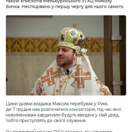
також єпископа Мельбурнського УГКЦ Миколу
Бичка. Несподівано у першу чергу для нього самого.
Цими днями владика Микола перебуває у Римі,
де 7 грудня має розпочатися консисторія, під час якої
новоіменовані кардинали будуть введені у свій уряд,
тобто приступлять до свого служіння.
Як
поділився
читачам РІСУ владика, він цілковито