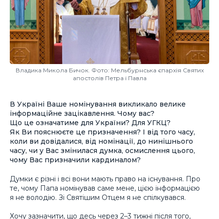
Владика Микола Бичок. Фото: Мельбурнська єпархія Святих
апостолів Петра і Павла
В Україні Ваше номінування викликало велике
інформаційне зацікавлення. Чому вас?
Що це означатиме для України? Для УГКЦ?
Як Ви пояснюєте це призначення? І від того часу,
коли ви довідалися, від номінації, до нинішнього
часу, чи у Вас змінилася думка, осмислення цього,
чому Вас призначили кардиналом?
Думки є різні і всі вони мають право на існування. Про
те, чому Папа номінував саме мене, цією інформацією
я не володію. Зі Святішим Отцем я не спілкувався.
Хочу зазначити, що десь через 2–3 тижні після того,