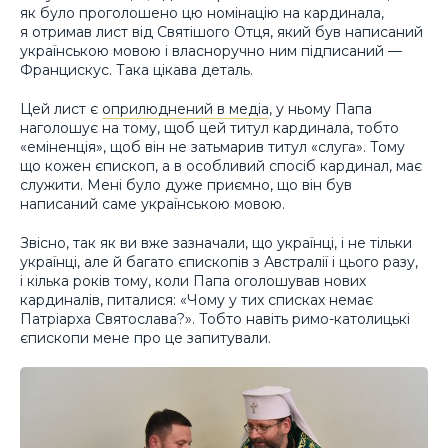
як було проголошено цю номінацію на кардинала,
я отримав лист від Святішого Отця, який був написаний
українською мовою і власноручно ним підписаний —
Францискус. Така цікава деталь.
Цей лист є
оприлюднений в медіа
, у ньому Папа
наголошує на тому, щоб цей титул кардинала, тобто
«еміненція», щоб він не затьмарив титул «слуга». Тому
що кожен єпископ, а в особливий спосіб кардинал, має
служити. Мені було дуже приємно, що він був
написаний саме українською мовою.
Звісно, так як ви вже зазначали, що українці, і не тільки
українці, але й багато єпископів з Австралії і цього разу,
і кілька років тому, коли Папа оголошував нових
кардиналів, питалися: «Чому у тих списках немає
Патріарха Святослава?». Тобто навіть римо-католицькі
єпископи мене про це запитували.