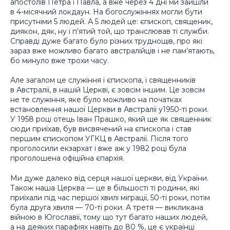
апостолів Петра і Павла, а вже через 4 дні ми зайшли
в 4-місячний локдаун. На богослужіннях могли бути
присутніми 5 людей. А 5 людей це: єпископ, священик,
диякон, дяк, ну і п’ятий той, що транслював ті служби.
Справді дуже багато було різних труднощів, про які
зараз вже можливо багато австралійців і не пам’ятають,
бо минуло вже трохи часу.
Але загалом це служіння і єпископа, і священників
в Австралії, в нашій Церкві, є зовсім іншим. Це зовсім
не те служіння, яке було можливо на початках
встановлення нашої Церкви в Австралії у1950-ті роки.
У 1958 році отець Іван Прашко, який ще як священник
сюди приїхав, був висвячений на єпископа і став
першим єпископом УГКЦ в Австралії. Після того
проголосили екзархат і вже аж у 1982 році була
проголошена офіційна єпархія.
Ми дуже далеко від серця нашої церкви, від України.
Також наша Церква — це в більшості ті родини, які
приїхали під час першої хвилі міграції, 50-ті роки, потім
була друга хвиля — 70-ті роки. А третя — викликана
війною в Югославії, тому що тут багато наших людей,
а на деяких парафіях навіть до 80 %, це є українці