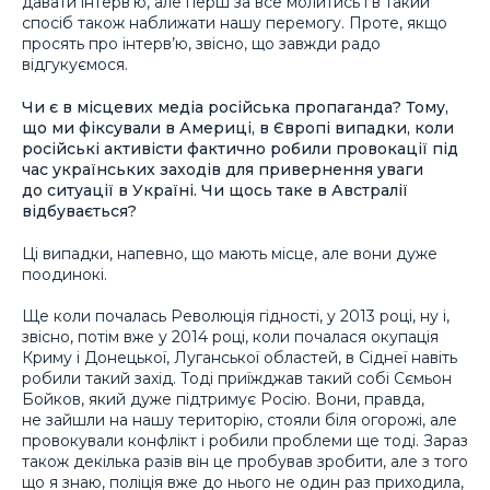
давати інтерв’ю, але перш за все молитись і в такий
спосіб також наближати нашу перемогу. Проте, якщо
просять про інтерв’ю, звісно, що завжди радо
відгукуємося.
Чи є в місцевих медіа російська пропаганда? Тому,
що ми фіксували в Америці, в Європі випадки, коли
російські активісти фактично робили провокації під
час українських заходів для привернення уваги
до ситуації в Україні. Чи щось таке в Австралії
відбувається?
Ці випадки, напевно, що мають місце, але вони дуже
поодинокі.
Ще коли почалась Революція гідності, у 2013 році, ну і,
звісно, потім вже у 2014 році, коли почалася окупація
Криму і Донецької, Луганської областей, в Сіднеї навіть
робили такий захід. Тоді приїжджав такий собі Сємьон
Бойков, який дуже підтримує Росію. Вони, правда,
не зайшли на нашу територію, стояли біля огорожі, але
провокували конфлікт і робили проблеми ще тоді. Зараз
також декілька разів він це пробував зробити, але з того
що я знаю, поліція вже до нього не один раз приходила,