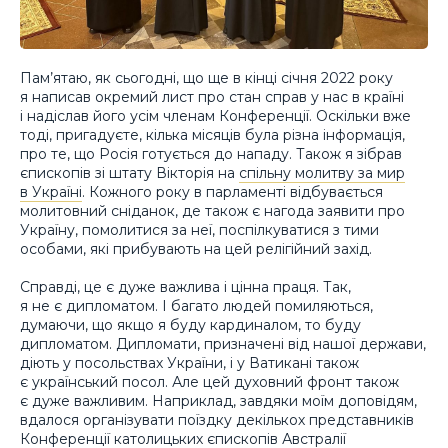
Пам’ятаю, як сьогодні, що ще в кінці січня 2022 року
я написав окремий лист про стан справ у нас в країні
і надіслав його усім членам Конференції. Оскільки вже
тоді, пригадуєте, кілька місяців була різна інформація,
про те, що Росія готується до нападу. Також я зібрав
єпископів зі штату Вікторія на
спільну молитву за мир
в Україні
. Кожного року в парламенті відбувається
молитовний сніданок, де також є нагода заявити про
Україну, помолитися за неї, поспілкуватися з тими
особами, які прибувають на цей релігійний захід.
Справді, це є дуже важлива і цінна праця. Так,
я не є дипломатом. І багато людей помиляються,
думаючи, що якщо я буду кардиналом, то буду
дипломатом. Дипломати, призначені від нашої держави,
діють у посольствах України, і у Ватикані також
є український посол. Але цей духовний фронт також
є дуже важливим. Наприклад, завдяки моїм доповідям,
вдалося організувати поїздку декількох представників
Конференції католицьких єпископів Австралії