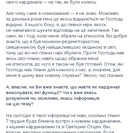
свого кардинала — не так, як було колись.
Але чому саме я номінований — я не знаю. Можливо
за декілька років мені це якось відкриється чи Господь
відкриє. З іншого боку, я, до певної міри, якось
не намагаюся шукати відповідь на це запитання. Так
само, як і тоді, коли мене обрали на єпископа. Ви добре
знаєте, що я був монахом-редемптористом,
священником, був найщасливішою людиною в світі,
тому що всі мої плани і мрії збулися. Проте Господь мав
якісь свої плани, навіть щодо обрання мене
на єпископа, до чого я також не був готовий. Отож, які
Господь має плани для кожного з нас, а, зокрема, для
мене в цьому вже новому служінні? Звісно, час покаже.
А, власне, чи Ви вже знаєте, що маєте як кардинал
виконувати, які функції? Чи є вже якесь
розуміння чи, можливо, якась інформація
на цю тему?
На сьогодні я такої інформації не маю, оскільки тільки
7 грудня буде ближча зустріч з новими кардиналами,
з іншими кардиналами та зі Святішим Отцем. Він,
власне, вводячи новоіменованих кардиналів, буде