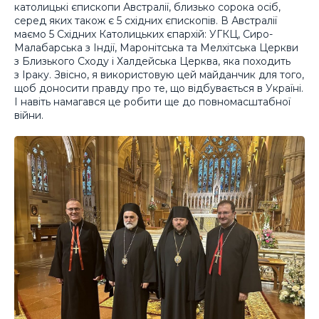
католицькі єпископи Австралії, близько сорока осіб,
серед яких також є 5 східних єпископів. В Австралії
маємо 5 Східних Католицьких єпархій: УГКЦ, Сиро-
Малабарська з Індії, Маронітська та Мелхітська Церкви
з Близького Сходу і Халдейська Церква, яка походить
з Іраку. Звісно, я використовую цей майданчик для того,
щоб доносити правду про те, що відбувається в Україні.
І навіть намагався це робити ще до повномасштабної
війни.