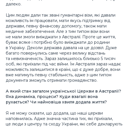
далеко.
Цим людям дали так звані гуманітарні візи, які давали
можливість їм працювати, мати якусь підтримку від
держави, певну фінансову допомогу, також мати
медичне забезпечення. Але з тим типом візи вони
не мали змоги виїжджати з Австралії. Проте це життя,
буває всяке і потрібно було виїжджати до родини
в Україну. Деколи держава давала на це дозвіл. Дуже
багато повернулись саме через велику відстань
та невизначеність. Зараз залишилось близько 5 тисяч
осіб, які приїхали під час війни. Їм Австралія зараз надає
можливість залишитися в країні, що є дуже добре, вони
вже матимуть певну стабільність, адже з цим типом
документа зможуть отримати громадянство.
А який стан загалом української Церкви в Австралії?
Яка динаміка, процеси? Куди взагалі вона
рухається? Чи найновіша хвиля додала життя?
Я не можу сказати, що додала, що наші церкви
наповнилась. Адже значна частина тих, які приїхали,
це люди з центру та сходу України, які себе декларують