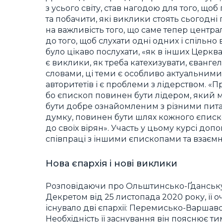
з усього світу, став нагодою для того, що
та побачити, які виклики стоять сьогодн
на важливість того, що саме тепер центра
до того, щоб слухати одні одних і спільн
було цікаво послухати, «як в інших Церкв
є виклики, як треба катехизувати, євангелі
словами, ці теми є особливо актуальними 
авторитетів і є проблеми з лідерством. «П
бо єпископ повинен бути лідером, який м
бути добре ознайомленим з різними питанн
думку, повинен бути шлях кожного єписк
до своїх вірян». Участь у цьому курсі до
співпраці з іншими єпископами та взаємн
Нова єпархія і нові виклики
Розповідаючи про Ольштинсько-Ґданську 
Декретом від 25 листопада 2020 року, її о
існувало дві єпархії: Перемисько-Варшавс
Необхідність її заснування він пояснює т