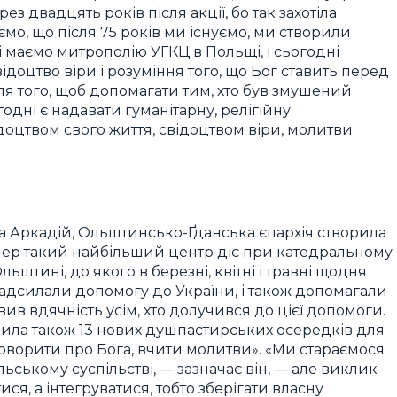
з двадцять років після акції, бо так захотіла
ємо, що після 75 років ми існуємо, ми створили
ні маємо митрополію УГКЦ в Польщі, і сьогодні
доцтво віри і розуміння того, що Бог ставить перед
ля того, щоб допомагати тим, хто був змушений
дні є надавати гуманітарну, релігійну
доцтвом свого життя, свідоцтвом віри, молитви
ка Аркадій, Ольштинсько-Ґданська єпархія створила
епер такий найбільший центр діє при катедральному
штині, до якого в березні, квітні і травні щодня
 надсилали допомогу до України, і також допомагали
вив вдячність усім, хто долучився до цієї допомоги.
крила також 13 нових душпастирських осередків для
говорити про Бога, вчити молитви». «Ми стараємося
ському суспільстві, — зазначає він, — але виклик
ися, а інтегруватися, тобто зберігати власну