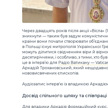
Через двадцять років після акції «Вісла» (
зникнути — таким був задум комуністичної 
країни вони почали створювати об’єднання, 
в Польщі існує митрополія Української Гр
можуть ділитися свідченням віри й вірнос
десятиріччями, і особливо, з тими, хто б
це в інтерв’ю для
Радіо Ватикану — Vatic
Аркадій Трохановський, який нещодавно 
нововисвячених єпископів.
Аудіозапис інтерв'ю із владикою Аркаді
Досвід спільного шляху та співпраці
Для владики Аркадія формаційний курс, в