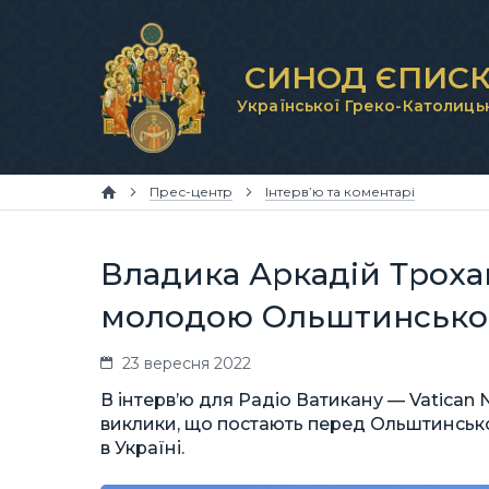
СИНОД ЄПИСК
Української Греко-Католиць
Прес-центр
Інтерв’ю та коментарі
Владика Аркадій Трох
молодою Ольштинсько-
23 вересня 2022
В інтерв’ю для Радіо Ватикану — Vatican
виклики, що постають перед Ольштинсько
в Україні.