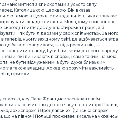
б познайомитися з єпископами з усього світу
і перед Католицькою Церквою. Він вказав
льною темою в Церкві є синодальність, яка спонукає
о вирішувати складні питання. Молодому єпископові
ах сьогодні виглядає душпастирська праця, які
зувати, і як бути лідерами у своїх спільнотах». За йог
в теперішньому західному світі, де відбувається втра
ро це багато говорилося, — підкреслив він, —
ає говорити правду, бути близьким до свого народу
ями, які виникають в єпархії, і саме таким, на мою
опа: не бути відчуженим, а бути дуже близьким
помогла також владиці Аркадію зрозуміти важливість
ої підтримки.
єпархію, яку Папа Франциск заснував своїм
чільник зазначив, що до того часу на території Польщ
ька, архиєпархія і Вроцлавсько-Ґданська єпархія.
им, що на півночі Польщі проживає чисельна українсь