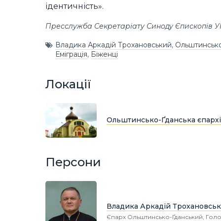
ідентичність».
Пресслужба Секретаріату Синоду Єпископів 
Владика Аркадій Трохановський
,
Ольштинсько
Еміграція
,
Біженці
Локації
Ольштинсько-Ґданська єпархі
Персони
Владика Аркадій Трохановсь
Єпарх Ольштинсько-Ґданський, Гол