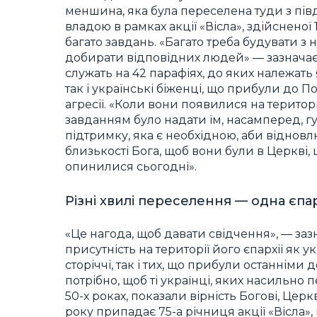
меншина, яка була переселена туди з пі
владою в рамках акції «Вісла», здійснен
багато завдань. «Багато треба будувати з 
добирати відповідних людей» — зазначає 
служать на 42 парафіях, до яких належать я
так і українські біженці, що прибули до П
агресії. «Коли вони появилися на терит
завданням було надати їм, насамперед, г
підтримку, яка є необхідною, аби віднов
близькості Бога, щоб вони були в Церкві,
опинилися сьогодні».
Різні хвилі переселення — одна єпа
«Це нагода, щоб давати свідчення», — за
присутність на території його єпархії як
сторіччі, так і тих, що прибули останніми 
потрібно, щоб ті українці, яких насильно 
50-х роках, показали вірність Богові, Цер
року припадає 75-а річниця акції «Вісла»,