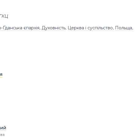
УГКЦ
-Ґданська єпархія
,
Духовність
,
Церква і суспільство
,
Польща
,
я
кий
ова