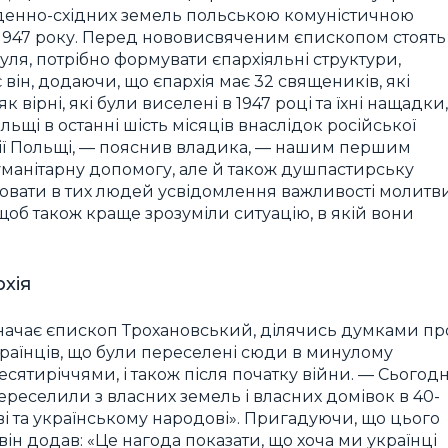
вденно-східних земель польською комуністичною
ої 1947 року. Перед нововисвяченим єпископом стоять
нуля, потрібно формувати єпархіяльні структури,
він, додаючи, що єпархія має 32 священиків, які
к вірні, які були виселені в 1947 році та їхні нащадки,
ольщі в останні шість місяців внаслідок російської
орії Польщі, — пояснив владика, — нашим першим
уманітарну допомогу, але й також душпастирську
лювати в тих людей усвідомлення важливості молитви
 щоб також краще зрозуміли ситуацію, в якій вони
рхія
значає єпископ Трохановський, ділячись думками пр
 українців, що були переселені сюди в минулому
десятиріччями, і також після початку війни. — Сьогодн
переселили з власних земель і власних домівок в 40-
кві та українському народові». Пригадуючи, що цього
 він додав: «Це нагода показати, що хоча ми українці