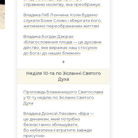
справжню молитву, яка преображує
Владика Гліб Лончина: Коли будемо
слухати Боже Слово і зберігати його,
житимемо переображеним життям
Владика Богдан Дзюрах:
«Благословення плодів — це духовне
дійство, яке виражає наш стосунок
до Бога і до наших ближніх»
Неділя 10-та по Зісланні Святого
Духа
Проповідь Блаженнішого Святослава
у 10-ту неділю по Зісланні Святого
Духа
Владика Діонісій Ляхович: «Віра —
це динамізм, який потрібно
безнастанно збільшувати,
бо небезпека її втратити завжди
присутня»