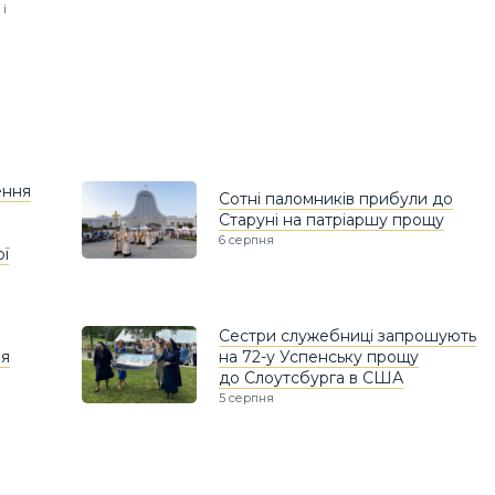
і
ення
Сотні паломників прибули до
Старуні на патріаршу прощу
6 серпня
ої
Сестри служебниці запрошують
ня
на 72-у Успенську прощу
до Слоутсбурга в США
5 серпня