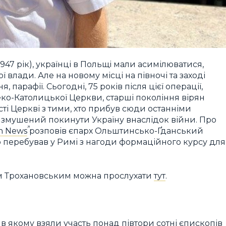
1947 рік), українці в Польщі мали асимілюватися,
влади. Але на новому місці на півночі та заході
парафії. Сьогодні, 75 років після цієї операції,
еко-Католицької Церкви, старші покоління вірян
ті Церкві з тими, хто прибув сюди останніми
ув змушений покинути Україну внаслідок війни. Про
an News
розповів єпарх Ольштинсько-Ґданський
перебував у Римі з нагоди формаційного курсу для
єм Трохановським можна прослухати
тут
.
 якому взяли участь понад півтори сотні єпископів