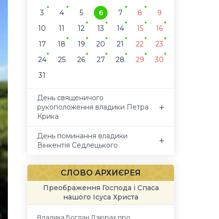
3
4
5
6
7
8
9
10
11
12
13
14
15
16
17
18
19
20
21
22
23
24
25
26
27
28
29
30
31
День священичого
рукоположення владики Петра
Крика
День поминання владики
Вінкентія Седлецького
СЛОВО АРХИЄРЕЯ
Преображення Господа і Спаса
нашого Ісуса Христа
Владика Богдан Дзюрах про