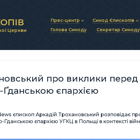
ОПІВ
Прес-центр
Синод Єпископів
Голова Синоду
Секретар Синоду
кої Церкви
Новини та анонси
Статут Синоду Єписко
Інтерв’ю та коментарі
Регламент Синоду Єп
Проповіді та промови
Положення про Голов
Молитовне прикликанн
Синодальні органи
Секретаріат Синоду
Контактна інформація
ановський про виклики перед
Ґданською єпархією
 News єпископ Аркадій Трохановський розповідає пр
-Ґданською єпархією УГКЦ в Польщі в контексті вій