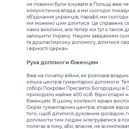
не повинні були існувати в Польщі вже чере
комуністична влада, а ми сьогодні показу
об’єднання українців, парафії, ми сьогод
ми можемо цим ділитися. Це справжнє сві
нами виклики, але тепер ми тут є також д
залишити Україну. Нашим завданням сього
та душпастирську допомогу, ділитися сві
і вірності Церкві».
Рука допомоги біженцям
Вже на початку війни, як розповів влади
кілька центрів гуманітарної допомоги. Т
соборі Покрови Пресвятої Богородиці в Оль
приходило майже 400 осіб. Вірні єпархії
біженцям. В цьому контексті ієрарх висло
Окрім гуманітарних центрів, єпархія від
того, «щоб ділитися духовним досвідом, 
допомогти тим людям інтегруватися в поль
полягає в тому, аби, власне, не асимілюват