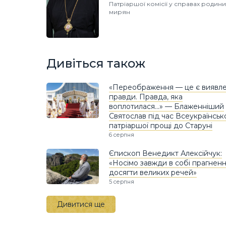
Патріаршої комісії у справах родини 
мирян
Дивіться також
«Переображення — це є виявл
правди. Правда, яка
воплотилася…» — Блаженніший
Святослав під час Всеукраїнськ
патріаршої прощі до Старуні
6 серпня
Єпископ Венедикт Алексійчук:
«Носімо завжди в собі прагнен
досягти великих речей»
5 серпня
Дивитися ще