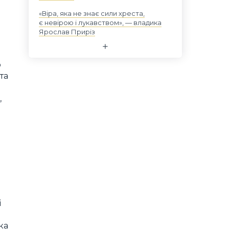
«Віра, яка не знає сили хреста,
є невірою і лукавством», — владика
Ярослав Приріз
о
та
,
і
ка