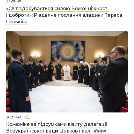
27 січня
«Світ здобувається силою Божої ніжності
і доброти»: Різдвяне послання владики Тараса
Сеньківа
26 січня
Комюніке за підсумками візиту делегації
Всеукраїнської ради Церков і релігійних