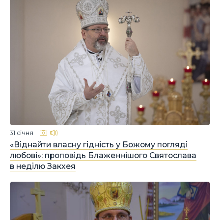
31 січня
«Віднайти власну гідність у Божому погляді
любові»: проповідь Блаженнішого Святослава
в неділю Закхея