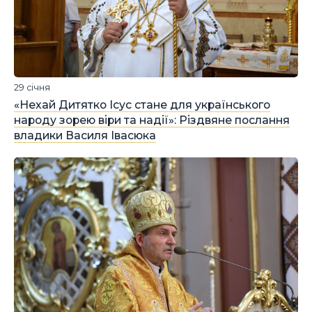
29 січня
«Нехай Дитятко Ісус стане для українського
народу зорею віри та надії»: Різдвяне послання
владики Василя Івасюка