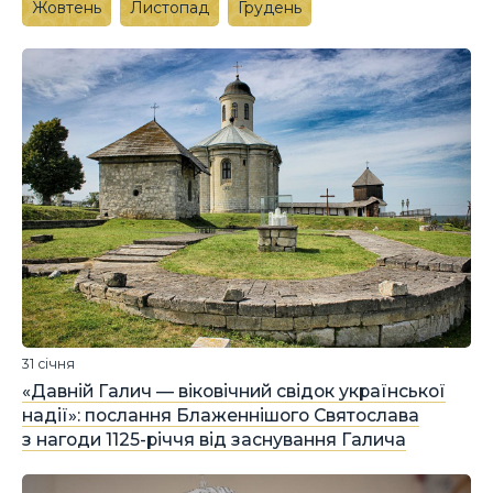
Жовтень
Листопад
Грудень
31 січня
«Давній Галич — віковічний свідок української
надії»: послання Блаженнішого Святослава
з нагоди 1125-річчя від заснування Галича