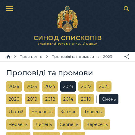
СИНОД ЄПИСКОПІВ
Української Греко-Католицької Церкви
Прес-центр
Проповіді та промови
2023
Проповіді та промови
2026
2025
2024
2023
2022
2021
2020
2019
2018
2014
2010
Січень
Лютий
Березень
Квітень
Травень
Червень
Липень
Серпень
Вересень