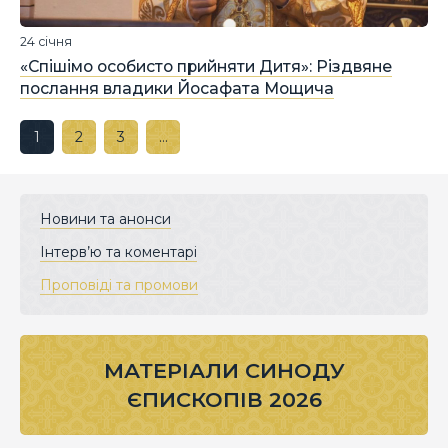
24 січня
«Спішімо особисто прийняти Дитя»: Різдвяне
послання владики Йосафата Мощича
1
2
3
…
Новини та анонси
Інтерв’ю та коментарі
Проповіді та промови
МАТЕРІАЛИ СИНОДУ
ЄПИСКОПІВ 2026