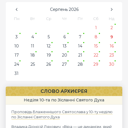
Серпень
2026
Пн
Вт
Ср
Чт
Пт
Сб
Нд
1
2
3
4
5
6
7
8
9
10
11
12
13
14
15
16
17
18
19
20
21
22
23
24
25
26
27
28
29
30
31
СЛОВО АРХИЄРЕЯ
Неділя 10-та по Зісланні Святого Духа
Проповідь Блаженнішого Святослава у 10-ту неділю
по Зісланні Святого Духа
Владика Діонісій Ляхович: «Віра — це динамізм, який