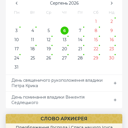
Серпень
2026
Пн
Вт
Ср
Чт
Пт
Сб
Нд
1
2
3
4
5
6
7
8
9
10
11
12
13
14
15
16
17
18
19
20
21
22
23
24
25
26
27
28
29
30
31
День священичого рукоположення владики
Петра Крика
День поминання владики Вінкентія
Седлецького
СЛОВО АРХИЄРЕЯ
Преображення Господа і Спаса нашого Ісуса