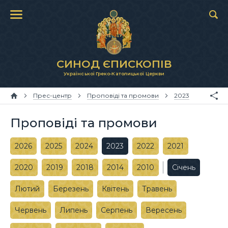
СИНОД ЄПИСКОПІВ
Української Греко-Католицької Церкви
Прес-центр
Проповіді та промови
2023
Проповіді та промови
2026
2025
2024
2023
2022
2021
2020
2019
2018
2014
2010
Січень
Лютий
Березень
Квітень
Травень
Червень
Липень
Серпень
Вересень