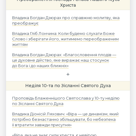
Христа
Владика Богдан Дзюрах про справжню молитву, яка
преображує
Владика Гліб Лончина: Коли будемо слухати Боже
Слово і зберігати його, житимемо переображеним
життям
Владика Богдан Дзюрах: «Благословення плодів —
це духовне дійство, яке виражає наш стосунок
до Бога і до наших ближніх»
Неділя 10-та по Зісланні Святого Духа
Проповідь Блаженнішого Святослава у 10-ту неділю
по Зісланні Святого Духа
Владика Діонісій Ляхович: «Віра — це динамізм, який
потрібно безнастанно збільшувати, бо небезпека
її втратити завжди присутня»
«Віра, яка не знає сили хреста, є невірою