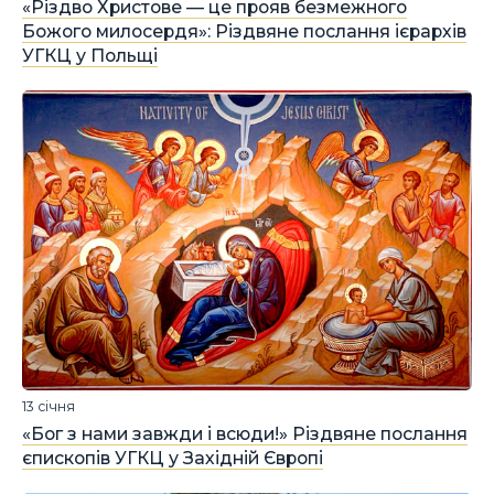
«Різдво Христове — це прояв безмежного
Божого милосердя»: Різдвяне послання ієрархів
УГКЦ у Польщі
13 січня
«Бог з нами завжди і всюди!» Різдвяне послання
єпископів УГКЦ у Західній Європі