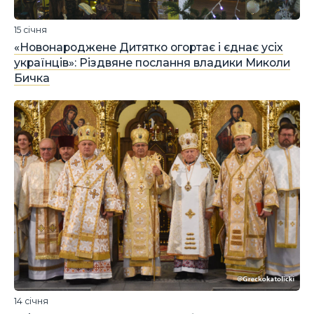
15 січня
«Новонароджене Дитятко огортає і єднає усіх
українців»: Різдвяне послання владики Миколи
Бичка
14 січня