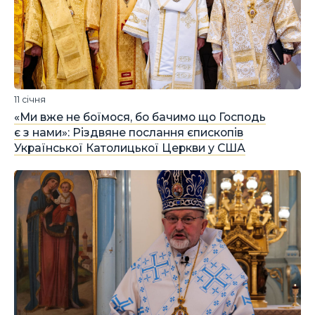
11 січня
«Ми вже не боїмося, бо бачимо що Господь
є з нами»: Різдвяне послання єпископів
Української Католицької Церкви у США