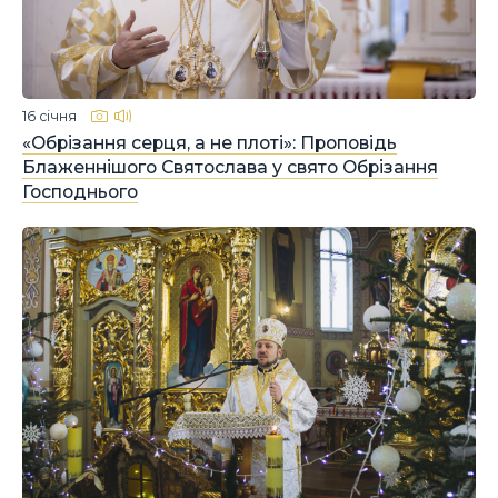
16 січня
«Обрізання серця, а не плоті»: Проповідь
Блаженнішого Святослава у свято Обрізання
Господнього