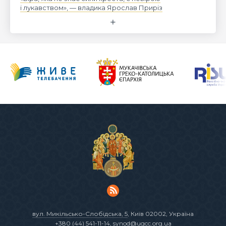
і лукавством», — владика Ярослав Приріз
вул. Микільсько-Слобідська, 5
, Київ 02002, Україна
+380 (44) 541-11-14
,
synod@ugcc.org.ua