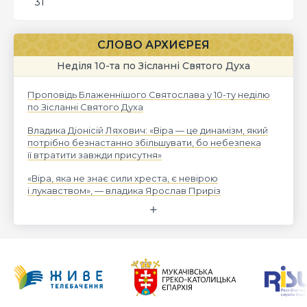
31
СЛОВО АРХИЄРЕЯ
Неділя 10-та по Зісланні Святого Духа
Проповідь Блаженнішого Святослава у 10-ту неділю
по Зісланні Святого Духа
Владика Діонісій Ляхович: «Віра — це динамізм, який
потрібно безнастанно збільшувати, бо небезпека
її втратити завжди присутня»
«Віра, яка не знає сили хреста, є невірою
і лукавством», — владика Ярослав Приріз