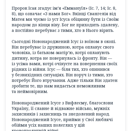
Пророк Ісая згадує ім’я «Еммануїл» (Іс. 7, 14; Іс. 8,
8), що означає «З нами Бог». Вкінці Євангелія від
Матея ми чуємо із уст Ісуса обіцянку бути із Своїм
народом до кінця віку. Бог не приходить здалеку,
а постійно перебуває з тими, хто в Нього вірить.
Сьогодні Новонароджений Ісус із воїном в окопі.
Він перебуває із дружиною, котра оплакує свого
чоловіка, із батьком-матір’ю, котрі оплакують
дитину, котра не повернулась із фронту. Він —
із усіма вами, котрі очікуєте на повернення своїх
рідних із війни. Ісус — біля тих, хто опинився
у безвихідних ситуаціях. Він поруч із тими, хто
потребує Його втручання. Адже тільки Він здатен
зробити те, що нам видається неможливим
та неймовірним.
Новонароджений Ісусе з Вифлеєму, благослови
Україну, її славне й відважне військо, мужніх
захисників і захисниць та знедолений народ.
Новонароджений Ісусе, прийми у Свої люблячі
обійми усіх наших полеглих у цій
кровопролитній війні.