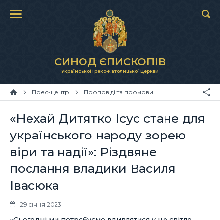
СИНОД ЄПИСКОПІВ
Української Греко-Католицької Церкви
Прес-центр
Проповіді та промови
«Нехай Дитятко Ісус стане для
українського народу зорею
віри та надії»: Різдвяне
послання владики Василя
Івасюка
29 січня 2023
«Сьогодні ми потребуємо вдивлятися у це світло