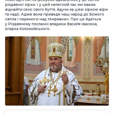
різдвяної зірки. І у цей нелегкий час ми маємо
віднайти сенс свого буття, йдучи за цією зіркою віри
та надії. Адже вона приведе наш народ до Божого
світла і перемоги над темрявою». Про це йдеться
у Різдвяному посланні владики Василя Івасюка,
єпарха Коломийського.