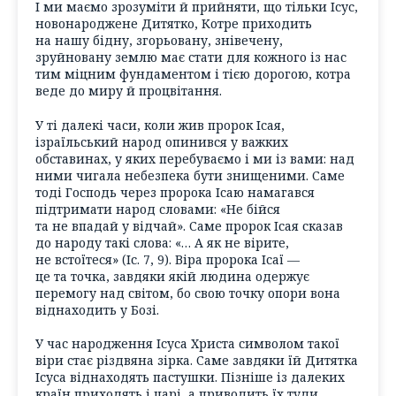
І ми маємо зрозуміти й прийняти, що тільки Ісус,
новонароджене Дитятко, Котре приходить
на нашу бідну, згорьовану, знівечену,
зруйновану землю має стати для кожного із нас
тим міцним фундаментом і тією дорогою, котра
веде до миру й процвітання.
У ті далекі часи, коли жив пророк Ісая,
ізраїльський народ опинився у важких
обставинах, у яких перебуваємо і ми із вами: над
ними чигала небезпека бути знищеними. Саме
тоді Господь через пророка Ісаю намагався
підтримати народ словами: «Не бійся
та не впадай у відчай». Саме пророк Ісая сказав
до народу такі слова: «… А як не вірите,
не встоїтеся» (Іс. 7, 9). Віра пророка Ісаї —
це та точка, завдяки якій людина одержує
перемогу над світом, бо свою точку опори вона
віднаходить у Бозі.
У час народження Ісуса Христа символом такої
віри стає різдвяна зірка. Саме завдяки їй Дитятка
Ісуса віднаходять пастушки. Пізніше із далеких
країн приходять і царі, а приводить їх туди