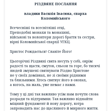
РІЗДВЯНЕ ПОСЛАННЯ
владики Василія Івасюка, єпарха
Коломийського
Всечесніші та всесвітліші отці,
Преподобні монахи та монахині,
військові та волонтери дорогі браття та сестри,
вірні Коломийської єпархії УГКЦ.
Христос Рождається! Славіте Його!
Цьогорічні Різдвяні свята несуть у собі, окрім
радості та щастя, смуток, сльози та горе, бо тисячі
людей змушені святкувати Різдво Христове
не у своїх домівках, не зі своїми рідними
та близькими. Хтось святкує його в окопах,
а когось, на жаль, уже немає з нами.
Тому у ці дні так важливо усім нам почути слова
розради та підтримки. Так важливо віднайти
міцний фундамент й нову дорогу, котра
запровадить нас до щасливого й мирного життя.