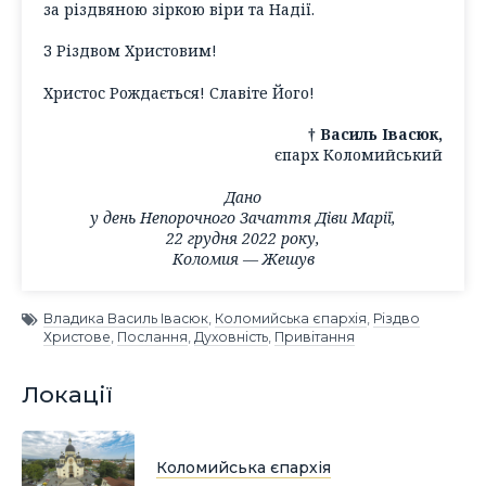
за різдвяною зіркою віри та Надії.
З Різдвом Христовим!
Христос Рождається! Славіте Його!
† Василь Івасюк,
єпарх Коломийський
Дано
у день Непорочного Зачаття Діви Марії,
22 грудня 2022 року,
Коломия — Жешув
Владика Василь Івасюк
,
Коломийська єпархія
,
Різдво
Христове
,
Послання
,
Духовність
,
Привітання
Локації
Коломийська єпархія