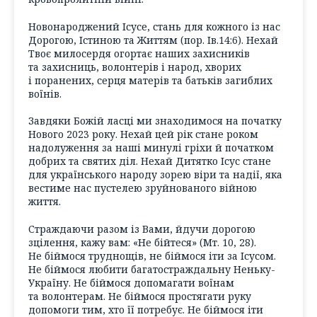
Новонароджений Ісусе, стань для кожного із нас
Дорогою, Істиною та Життям (пор. Ів.14:6). Нехай
Твоє милосердя огортає наших захисників
та захисниць, волонтерів і народ, хворих
і поранених, серця матерів та батьків загиблих
воїнів.
Завдяки Божій ласці ми знаходимося на початку
Нового 2023 року. Нехай цей рік стане роком
надолуження за наші минулі гріхи й початком
добрих та святих діл. Нехай Дитятко Ісус стане
для українського народу зорею віри та надії, яка
вестиме нас пустелею зруйнованого війною
життя.
Страждаючи разом із Вами, йдучи дорогою
зцілення, кажу вам: «Не бійтеся» (Мт. 10, 28).
Не біймося труднощів, не біймося іти за Ісусом.
Не біймося любити багатостраждальну Неньку-
Україну. Не біймося допомагати воїнам
та волонтерам. Не біймося простягати руку
допомоги тим, хто її потребує. Не біймося іти