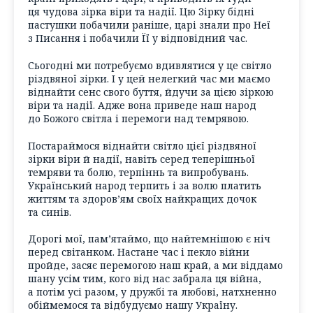
ця чудова зірка віри та надії. Цю Зірку бідні
пастушки побачили раніше, царі знали про Неї
з Писання і побачили Її у відповідний час.
Сьогодні ми потребуємо вдивлятися у це світло
різдвяної зірки. І у цей нелегкий час ми маємо
віднайти сенс свого буття, йдучи за цією зіркою
віри та надії. Адже вона приведе наш народ
до Божого світла і перемоги над темрявою.
Постараймося віднайти світло цієї різдвяної
зірки віри й надії, навіть серед теперішньої
темряви та болю, терпіннь та випробувань.
Український народ терпить і за волю платить
життям та здоров’ям своїх найкращих дочок
та синів.
Дорогі мої, пам’ятаймо, що найтемнішою є ніч
перед світанком. Настане час і пекло війни
пройде, засяє перемогою наш край, а ми віддамо
шану усім тим, кого від нас забрала ця війна,
а потім усі разом, у дружбі та любові, натхненно
обіймемося та відбудуємо нашу Україну.