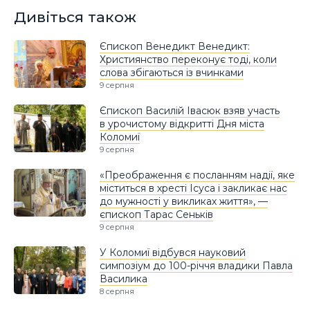
Дивіться також
Єпископ Венедикт Венедикт:
Християнство переконує тоді, коли
слова збігаються із вчинками
9 серпня
Єпископ Василій Івасюк взяв участь
в урочистому відкритті Дня міста
Коломиї
9 серпня
«Преображення є посланням надії, яке
міститься в хресті Ісуса і закликає нас
до мужності у викликах життя», —
єпископ Тарас Сеньків
9 серпня
У Коломиї відбувся науковий
симпозіум до 100-річчя владики Павла
Василика
8 серпня